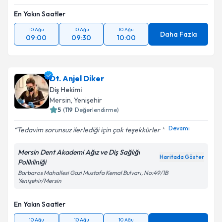
En Yakın Saatler
10 Ağu
10 Ağu
10 Ağu
Daha Fazla
09:00
09:30
10:00
Dt. Anjel Diker
Diş Hekimi
Mersin
, Yenişehir
5
(
119
Değerlendirme)
Devamı
Tedavim sorunsuz ilerlediği için çok teşekkürler
Mersin Dent Akademi Ağız ve Diş Sağlığı
Haritada Göster
Polikliniği
Barbaros Mahallesi Gazi Mustafa Kemal Bulvarı, No:49/1B
Yenişehir/Mersin
En Yakın Saatler
10 Ağu
10 Ağu
10 Ağu