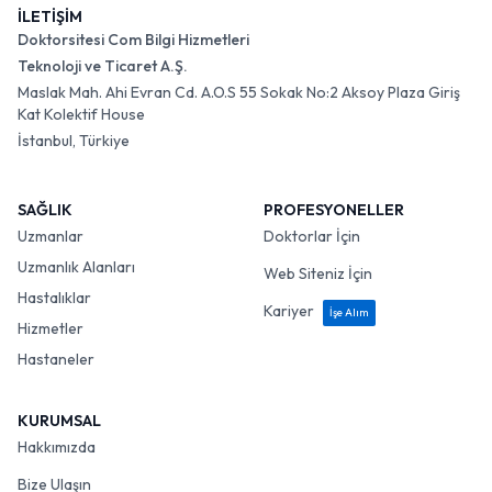
İLETİŞİM
Doktorsitesi Com Bilgi Hizmetleri
Teknoloji ve Ticaret A.Ş.
Maslak Mah. Ahi Evran Cd. A.O.S 55 Sokak No:2 Aksoy Plaza Giriş
Kat Kolektif House
İstanbul, Türkiye
SAĞLIK
PROFESYONELLER
Uzmanlar
Doktorlar İçin
Uzmanlık Alanları
Web Siteniz İçin
Hastalıklar
Kariyer
İşe Alım
Hizmetler
Hastaneler
KURUMSAL
Hakkımızda
Bize Ulaşın