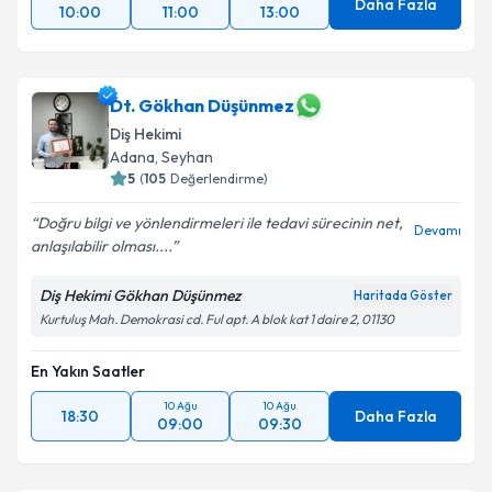
Daha Fazla
10:00
11:00
13:00
Dt. Gökhan Düşünmez
Diş Hekimi
Adana
, Seyhan
5
(
105
Değerlendirme)
Doğru bilgi ve yönlendirmeleri ile tedavi sürecinin net,
Devamı
anlaşılabilir olması....
Diş Hekimi Gökhan Düşünmez
Haritada Göster
Kurtuluş Mah. Demokrasi cd. Ful apt. A blok kat 1 daire 2, 01130
En Yakın Saatler
10 Ağu
10 Ağu
18:30
Daha Fazla
09:00
09:30