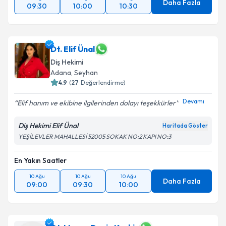
Daha Fazla
09:30
10:00
10:30
Dt. Elif Ünal
Diş Hekimi
Adana
, Seyhan
4.9
(
27
Değerlendirme)
Devamı
Elif hanım ve ekibine ilgilerinden dolayı teşekkürler
Diş Hekimi Elif Ünal
Haritada Göster
YEŞİLEVLER MAHALLESİ 52005 SOKAK NO:2 KAPI NO:3
En Yakın Saatler
10 Ağu
10 Ağu
10 Ağu
Daha Fazla
09:00
09:30
10:00