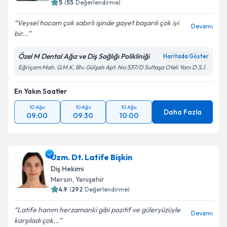
5
(
55
Değerlendirme)
Veysel hocam çok sabırlı işinde gayet başarılı çok iyi
Devamı
bir...
Özel M Dental Ağız ve Diş Sağlığı Polikliniği
Haritada Göster
Eğriçam Mah. G.M.K. Blv. Gülşah Apt. No:537/D Sultaşa Oteli Yanı D.S.İ.
En Yakın Saatler
10 Ağu
10 Ağu
10 Ağu
Daha Fazla
09:00
09:30
10:00
Uzm. Dt. Latife Bişkin
Diş Hekimi
Mersin
, Yenişehir
4.9
(
292
Değerlendirme)
Latife hanım herzamanki gibi pozitif ve güleryüzüyle
Devamı
karşıladı çok...