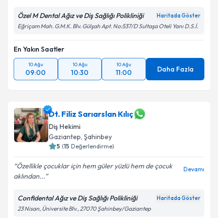
Özel M Dental Ağız ve Diş Sağlığı Polikliniği
Haritada Göster
Eğriçam Mah. G.M.K. Blv. Gülşah Apt. No:537/D Sultaşa Oteli Yanı D.S.İ.
En Yakın Saatler
10 Ağu
10 Ağu
10 Ağu
Daha Fazla
09:00
10:30
11:00
Dt. Filiz Sarıarslan Kılıç
Diş Hekimi
Gaziantep
, Şahinbey
5
(
15
Değerlendirme)
Özellikle çocuklar için hem güler yüzlü hem de çocuk
Devamı
aklından...
Confidental Ağız ve Diş Sağlığı Polikliniği
Haritada Göster
23 Nisan, Üniversite Blv., 27070 Şahinbey/Gaziantep