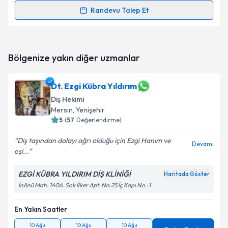
Randevu Talep Et
Randevu Takvimi Talebi
Dt. Harun Manga
için randevu takvimi talebi
Bölgenize yakın diğer uzmanlar
oluşturun. Size bu uzmandan randevu almanız için bir
takvim hazırlandığında e-posta ile bilgilendireceğiz.
Dt. Ezgi Kübra Yıldırım
E-posta Adresiniz
Diş Hekimi
Mersin
, Yenişehir
5
(
57
Değerlendirme)
Kişisel verilerimin işlenmesine ilişkin
Aydınlatma
Diş taşından dolayı ağrı olduğu için Ezgi Hanım ve
Devamı
Metni
'ni okudum ve kişisel verilerimin belirtilen
eşi...
kapsamda işlenmesini kabul ediyorum.
EZGİ KÜBRA YILDIRIM DİŞ KLİNİĞİ
Haritada Göster
İnönü Mah. 1406. Sok İlker Apt. No:25 İç Kapı No : 1
Takvim Talebini Gönder
En Yakın Saatler
10 Ağu
10 Ağu
10 Ağu