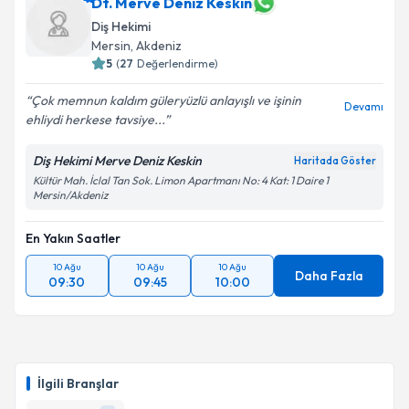
Dt. Merve Deniz Keskin
Diş Hekimi
Mersin
, Akdeniz
5
(
27
Değerlendirme)
Çok memnun kaldım güleryüzlü anlayışlı ve işinin
Devamı
ehliydi herkese tavsiye...
Diş Hekimi Merve Deniz Keskin
Haritada Göster
Kültür Mah. İclal Tan Sok. Limon Apartmanı No: 4 Kat: 1 Daire 1
Mersin/Akdeniz
En Yakın Saatler
10 Ağu
10 Ağu
10 Ağu
Daha Fazla
09:30
09:45
10:00
İlgili Branşlar