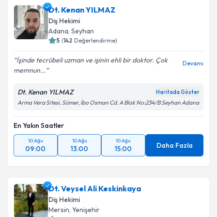
Dt. Kenan YILMAZ
Diş Hekimi
Adana
, Seyhan
5
(
142
Değerlendirme)
İşinde tecrübeli uzman ve işinin ehli bir doktor. Çok
Devamı
memnun...
Dt. Kenan YILMAZ
Haritada Göster
Arma Vera Sitesi, Sümer, İbo Osman Cd. A Blok No:234/B Seyhan Adana
En Yakın Saatler
10 Ağu
10 Ağu
10 Ağu
Daha Fazla
09:00
13:00
15:00
Dt. Veysel Ali Keskinkaya
Diş Hekimi
Mersin
, Yenişehir