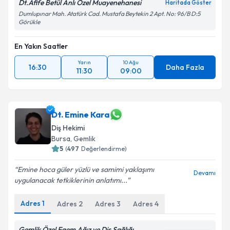
Dt.Afife Betül Anlı Özel Muayenehanesi
Haritada Göster
Dumlupınar Mah. Atatürk Cad. Mustafa Beytekin 2 Apt. No: 96/B D:5
Görükle
En Yakın Saatler
Yarın
10 Ağu
16:30
Daha Fazla
11:30
09:00
Dt. Emine Kara
Diş Hekimi
Bursa
, Gemlik
5
(
497
Değerlendirme)
Emine hoca güler yüzlü ve samimi yaklaşımı
Devamı
uygulanacak tetkiklerinin anlatımı...
Adres
1
Adres
2
Adres
3
Adres
4
Gemlik Özel Egem Ağız ve Diş Sağlığı