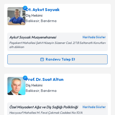
Dt. Aykut Soyuak
Diş Hekimi
Balıkesir
, Bandırma
Aykut Soyuak Muayenehanesi
Haritada Göster
Paşakent Mahallesi Şehit Hüseyin Süzener Cad. 2/1 B Saltanatlı Konutları
altı dükkan
Randevu Talep Et
Randevu Takvimi Talebi
Dt. Aykut Soyuak
için randevu takvimi talebi
Prof. Dr. Suat Altun
oluşturun. Size bu uzmandan randevu almanız için bir
Diş Hekimi
takvim hazırlandığında e-posta ile bilgilendireceğiz.
Balıkesir
, Bandırma
E-posta Adresiniz
Özel Misyadent Ağız ve Diş Sağlığı Polikliniği
Haritada Göster
Hacıyusuf Mahallesi M. Fevzi Çakmak Caddesi No:10/A