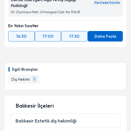
Haritada Göster
Polikliniği
Dr. Ziya kaya Mah. Orhangazi Cad. No 104/B
En Yakın Saatler
16:30
17:00
17:30
Daha Fazla
İlgili Branşlar
Diş Hekimi
1
Balıkesir İlçeleri
Balıkesir
Estetik diş hekimliği