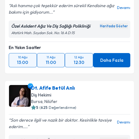
Aslı hanıma çok teşekkür ederim sürekli Kendisine ağız
Devamı
bakımı için gidiyorum...
Özel Aslıdent Ağız Ve Diş Sağlığı Polikliniği
Haritada Göster
Atatürk Mah. Soydan Sok. No: 16 A D:15
En Yakın Saatler
10 Ağu
11 Ağu
12 Ağu
Daha Fazla
13:00
11:00
12:30
Dt. Afife Betül Anlı
Diş Hekimi
Bursa
, Nilüfer
5
(
625
Değerlendirme)
Son derece ilgili ve nazik bir doktor. Kesinlikle tavsiye
Devamı
ederim....