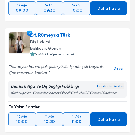
14 Ağu
14 Ağu
14 Ağu
Daha Fazla
09:00
09:30
10:00
Dt. Rümeysa Türk
Diş Hekimi
Balıkesir
, Gönen
5
(
443
Değerlendirme)
Rümeysa hanım çok güleryüzlü. İşinde çok başarılı.
Devamı
Çok memnun kaldım.
Dentürk Ağız Ve Diş Sağlığı Polikliniği
Haritada Göster
Kurtuluş Mah. Gönenli Mehmet Efendi Cad. No:3 E Gönen/ Balıkesir
En Yakın Saatler
10 Ağu
11 Ağu
11 Ağu
Daha Fazla
10:00
10:30
11:00