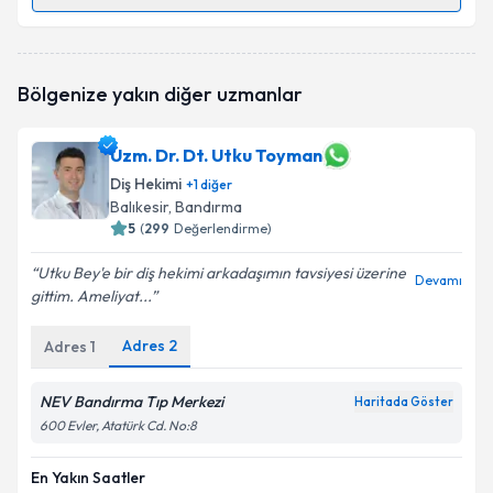
Randevu Takvimi Talebi
Dt. Özlem Mertoğlu
için randevu takvimi talebi
Bölgenize yakın diğer uzmanlar
oluşturun. Size bu uzmandan randevu almanız için bir
takvim hazırlandığında e-posta ile bilgilendireceğiz.
Uzm. Dr. Dt. Utku Toyman
E-posta Adresiniz
Diş Hekimi
+
1
diğer
Balıkesir
, Bandırma
5
(
299
Değerlendirme)
Kişisel verilerimin işlenmesine ilişkin
Aydınlatma
Utku Bey'e bir diş hekimi arkadaşımın tavsiyesi üzerine
Devamı
Metni
'ni okudum ve kişisel verilerimin belirtilen
gittim. Ameliyat...
kapsamda işlenmesini kabul ediyorum.
Adres
2
Adres
1
Takvim Talebini Gönder
NEV Bandırma Tıp Merkezi
Haritada Göster
600 Evler, Atatürk Cd. No:8
En Yakın Saatler