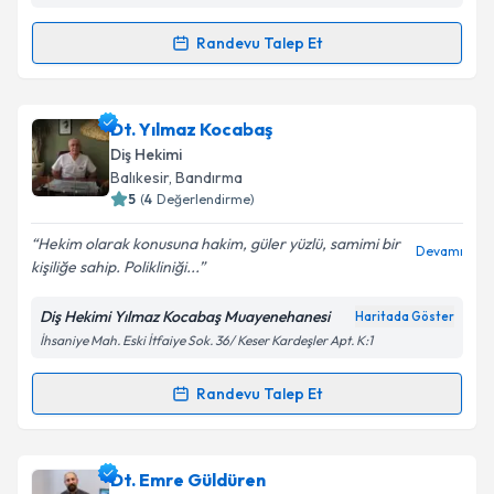
Kişisel verilerimin işlenmesine ilişkin
Aydınlatma
Randevu Talep Et
Randevu Takvimi Talebi
Metni
'ni okudum ve kişisel verilerimin belirtilen
kapsamda işlenmesini kabul ediyorum.
Prof. Dr. Suat Altun
için randevu takvimi talebi
Dt. Yılmaz Kocabaş
oluşturun. Size bu uzmandan randevu almanız için bir
Takvim Talebini Gönder
Diş Hekimi
takvim hazırlandığında e-posta ile bilgilendireceğiz.
Balıkesir
, Bandırma
5
(
4
Değerlendirme)
E-posta Adresiniz
Hekim olarak konusuna hakim, güler yüzlü, samimi bir
Devamı
kişiliğe sahip. Polikliniği...
Diş Hekimi Yılmaz Kocabaş Muayenehanesi
Haritada Göster
Kişisel verilerimin işlenmesine ilişkin
Aydınlatma
İhsaniye Mah. Eski İtfaiye Sok. 36/ Keser Kardeşler Apt. K:1
Metni
'ni okudum ve kişisel verilerimin belirtilen
kapsamda işlenmesini kabul ediyorum.
Randevu Talep Et
Randevu Takvimi Talebi
Takvim Talebini Gönder
Dt. Yılmaz Kocabaş
için randevu takvimi talebi
Dt. Emre Güldüren