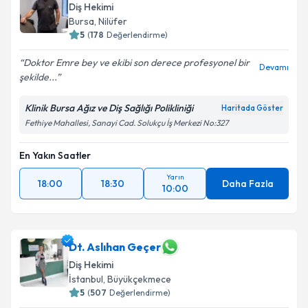
oluşturun. Size bu uzmandan randevu almanız için bir
Diş Hekimi
takvim hazırlandığında e-posta ile bilgilendireceğiz.
Bursa
, Nilüfer
5
(
178
Değerlendirme)
E-posta Adresiniz
Doktor Emre bey ve ekibi son derece profesyonel bir
Devamı
şekilde...
Klinik Bursa Ağız ve Diş Sağlığı Polikliniği
Haritada Göster
Kişisel verilerimin işlenmesine ilişkin
Aydınlatma
Fethiye Mahallesi, Sanayi Cad. Solukçu İş Merkezi No:327
Metni
'ni okudum ve kişisel verilerimin belirtilen
kapsamda işlenmesini kabul ediyorum.
En Yakın Saatler
Yarın
Takvim Talebini Gönder
18:00
18:30
Daha Fazla
10:00
Dt. Aslıhan Geçer
Diş Hekimi
İstanbul
, Büyükçekmece
5
(
507
Değerlendirme)