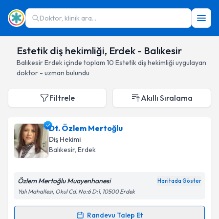
Doktor, klinik ara...
Estetik diş hekimliği, Erdek - Balıkesir
Balıkesir
Erdek
içinde toplam
10
Estetik diş hekimliği
uygulayan
doktor - uzman bulundu
Filtrele
Akıllı Sıralama
Dt. Özlem Mertoğlu
Diş Hekimi
Balıkesir
, Erdek
Özlem Mertoğlu Muayenhanesi
Haritada Göster
Yalı Mahallesi, Okul Cd. No:6 D:1, 10500 Erdek
Randevu Talep Et