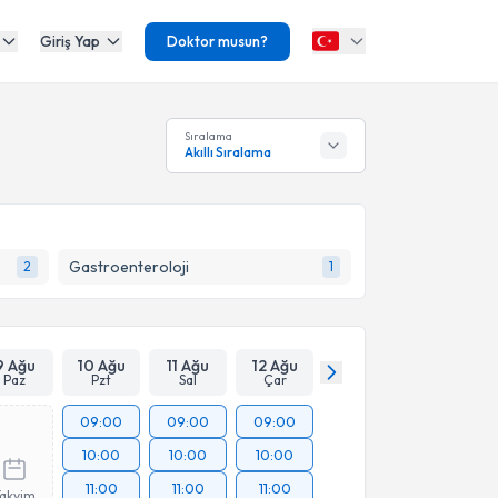
Giriş Yap
Doktor musun?
Sıralama
Akıllı Sıralama
Gastroenteroloji
2
1
9 Ağu
10 Ağu
11 Ağu
12 Ağu
Paz
Pzt
Sal
Çar
09:00
09:00
09:00
10:00
10:00
10:00
11:00
11:00
11:00
Takvim