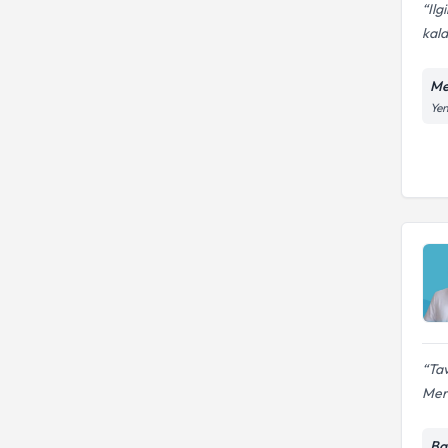
Ilg
kal
Me
Yen
Tav
Mer
Ba