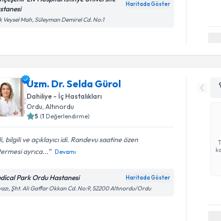
Haritada Göster
stanesi
k Veysel Mah, Süleyman Demirel Cd. No:1
Uzm. Dr. Selda Gürol
Dahiliye - İç Hastalıkları
Ordu
,
Altınordu
5
(
1
Değerlendirme)
ili, bilgili ve açıklayıcı idi. Randevu saatine özen
ka
ermesi ayrıca...
Devamı
dical Park Ordu Hastanesi
Haritada Göster
azı, Şht. Ali Gaffar Okkan Cd. No:9, 52200 Altınordu/Ordu