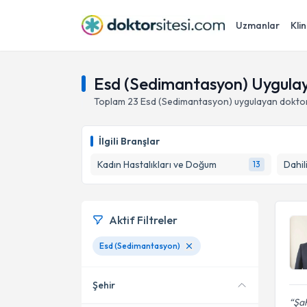
Uzmanlar
Klin
Esd (Sedimantasyon) Uygula
Toplam
23
Esd (Sedimantasyon)
uygulayan doktor
İlgili Branşlar
Kadın Hastalıkları ve Doğum
Dahili
13
Aktif Filtreler
Esd (Sedimantasyon)
Şehir
Şah