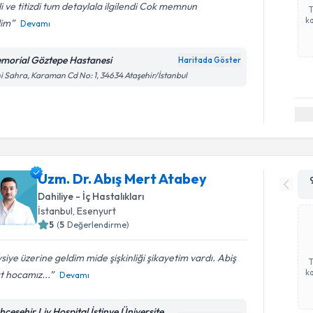
ili ve titizdi tum detaylala ilgilendi Cok memnun
ka
dim
Devamı
morial Göztepe Hastanesi
Haritada Göster
i Sahra, Karaman Cd No: 1, 34634 Ataşehir/İstanbul
Uzm. Dr. Abış Mert Atabey
Dahiliye - İç Hastalıkları
İstanbul
,
Esenyurt
5
(
5
Değerlendirme)
siye üzerine geldim mide şişkinliği şikayetim vardı. Abiş
ka
t hocamız...
Devamı
hçeşehir Liv Hospital İstinye Üniversite