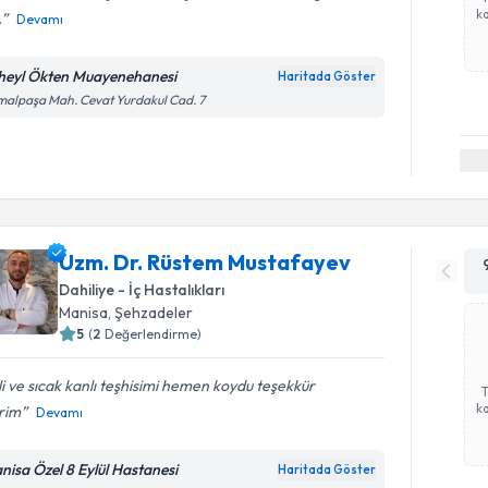
ka
.
Devamı
heyl Ökten Muayenehanesi
Haritada Göster
alpaşa Mah. Cevat Yurdakul Cad. 7
Uzm. Dr. Rüstem Mustafayev
Dahiliye - İç Hastalıkları
Manisa
,
Şehzadeler
5
(
2
Değerlendirme)
ili ve sıcak kanlı teşhisimi hemen koydu teşekkür
ka
rim
Devamı
nisa Özel 8 Eylül Hastanesi
Haritada Göster