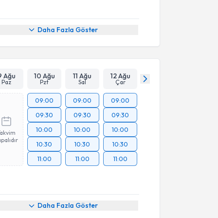
Daha Fazla Göster
9 Ağu
10 Ağu
11 Ağu
12 Ağu
Paz
Pzt
Sal
Çar
09:00
09:00
09:00
09:30
09:30
09:30
10:00
10:00
10:00
Takvim
palıdır
10:30
10:30
10:30
11:00
11:00
11:00
Daha Fazla Göster