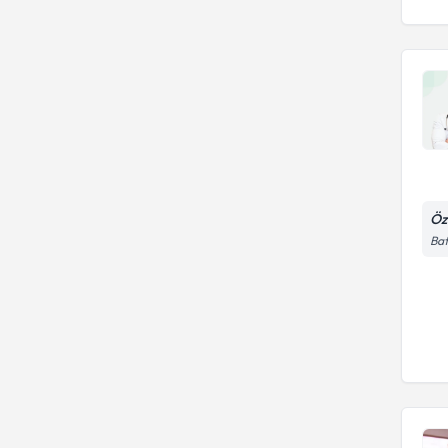
Öz
Bat