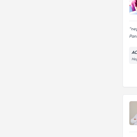
neş
Pani
AC
Hoş