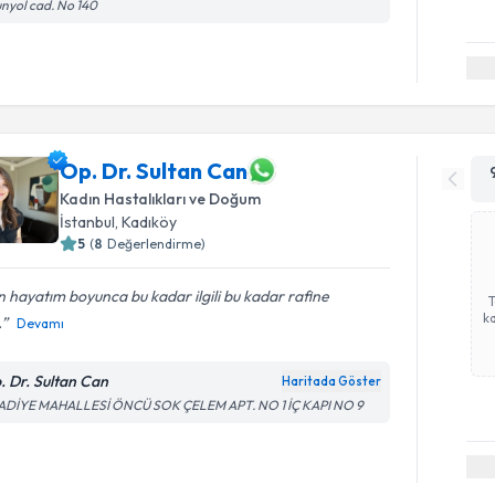
nyol cad. No 140
Op. Dr. Sultan Can
Kadın Hastalıkları ve Doğum
İstanbul
,
Kadıköy
5
(
8
Değerlendirme)
 hayatım boyunca bu kadar ilgili bu kadar rafine
ka
.
Devamı
. Dr. Sultan Can
Haritada Göster
ADİYE MAHALLESİ ÖNCÜ SOK ÇELEM APT. NO 1 İÇ KAPI NO 9