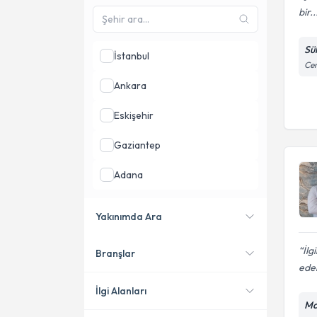
bir..
Sü
İstanbul
Cem
Ankara
Eskişehir
Gaziantep
Adana
Antalya
Yakınımda Ara
Çanakkale
İlg
Branşlar
Konumuma yakın uzmanları
ede
göster
İlgi Alanları
Ma