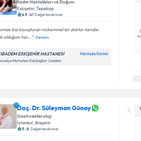
Kadın Hastalıkları ve Doğum
Eskişehir
,
Tepebaşı
4.9
(
41
Değerlendirme)
imize bizi kavuşturan mükemmel bir doktor kendisi.
ka
k olduğum her...
Devamı
IBADEM ESKİŞEHİR HASTANESİ
Haritada Göster
nudiye Mahallesi Eskibağlar Caddesi
Doç. Dr. Süleyman Günay
Gastroenteroloji
İstanbul
,
Ataşehir
5
(
8
Değerlendirme)