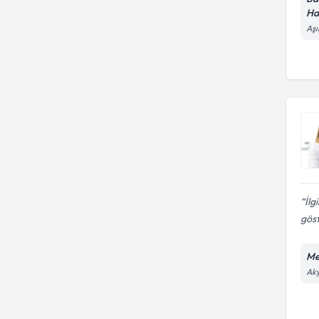
Ha
Aşı
İlg
göst
Me
Aky