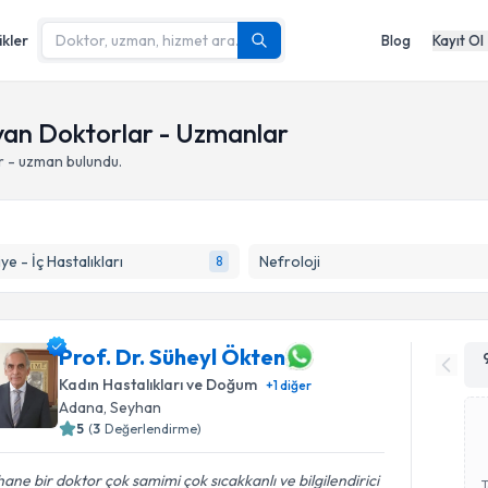
ikler
Blog
Kayıt Ol
yan Doktorlar - Uzmanlar
 - uzman bulundu.
ye - İç Hastalıkları
Nefroloji
8
Prof. Dr. Süheyl Ökten
Kadın Hastalıkları ve Doğum
+
1
diğer
Adana
,
Seyhan
5
(
3
Değerlendirme)
ane bir doktor çok samimi çok sıcakkanlı ve bilgilendirici