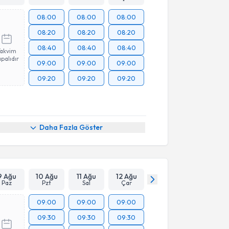
08:00
08:00
08:00
08:20
08:20
08:20
08:40
08:40
08:40
Takvim
palıdır
09:00
09:00
09:00
09:20
09:20
09:20
Daha Fazla Göster
9 Ağu
10 Ağu
11 Ağu
12 Ağu
Paz
Pzt
Sal
Çar
09:00
09:00
09:00
09:30
09:30
09:30