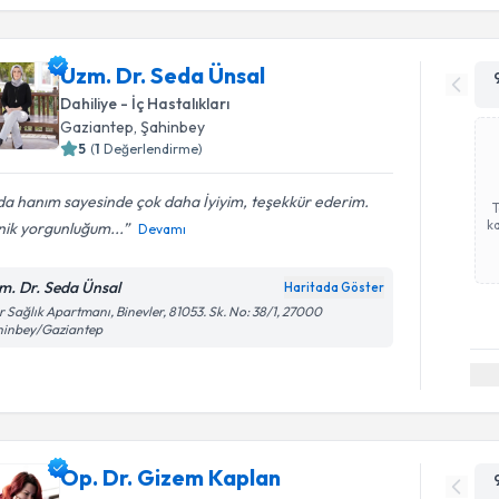
Uzm. Dr. Seda Ünsal
Dahiliye - İç Hastalıkları
Gaziantep
,
Şahinbey
5
(
1
Değerlendirme)
a hanım sayesinde çok daha İyiyim, teşekkür ederim.
ka
nik yorgunluğum...
Devamı
m. Dr. Seda Ünsal
Haritada Göster
r Sağlık Apartmanı, Binevler, 81053. Sk. No: 38/1, 27000
hinbey/Gaziantep
Op. Dr. Gizem Kaplan