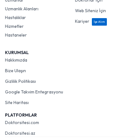
Uzmanlar
Doktorlar İçin
Uzmanlık Alanları
Web Siteniz İçin
Hastalıklar
Kariyer
İşe Alım
Hizmetler
Hastaneler
KURUMSAL
Hakkımızda
Bize Ulaşın
Gizlilik Politikası
Google Takvim Entegrasyonu
Site Haritası
PLATFORMLAR
Doktorsitesi.com
Doktorsitesi.az