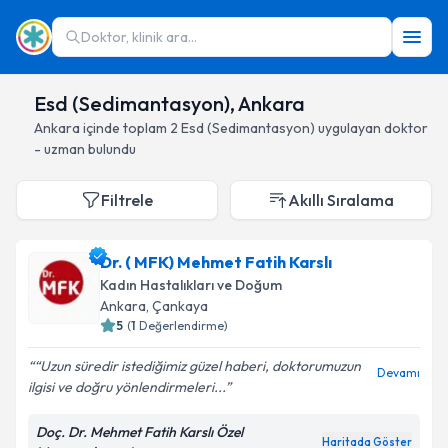
Doktor, klinik ara...
Esd (Sedimantasyon), Ankara
Ankara
içinde toplam
2
Esd (Sedimantasyon)
uygulayan doktor
- uzman bulundu
Filtrele
Akıllı Sıralama
Dr. ( MFK) Mehmet Fatih Karslı
Kadın Hastalıkları ve Doğum
Ankara
, Çankaya
5
(
1
Değerlendirme)
“Uzun süredir istediğimiz güzel haberi, doktorumuzun
Devamı
ilgisi ve doğru yönlendirmeleri...
Doç. Dr. Mehmet Fatih Karslı Özel
Haritada Göster