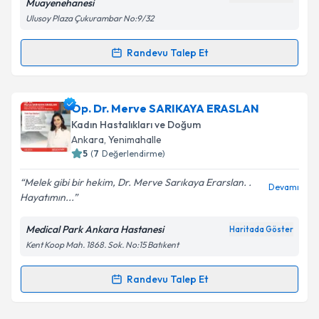
Muayenehanesi
Ulusoy Plaza Çukurambar No:9/32
Randevu Talep Et
Randevu Takvimi Talebi
Dr. ( MFK) Mehmet Fatih Karslı
için randevu takvimi
Op. Dr. Merve SARIKAYA ERASLAN
talebi oluşturun. Size bu uzmandan randevu almanız
Kadın Hastalıkları ve Doğum
için bir takvim hazırlandığında e-posta ile
Ankara
, Yenimahalle
bilgilendireceğiz.
5
(
7
Değerlendirme)
E-posta Adresiniz
Melek gibi bir hekim, Dr. Merve Sarıkaya Erarslan. .
Devamı
Hayatımın...
Medical Park Ankara Hastanesi
Haritada Göster
Kent Koop Mah. 1868. Sok. No:15 Batıkent
Kişisel verilerimin işlenmesine ilişkin
Aydınlatma
Metni
'ni okudum ve kişisel verilerimin belirtilen
kapsamda işlenmesini kabul ediyorum.
Randevu Talep Et
Randevu Takvimi Talebi