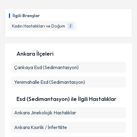
Takvim Talebini Gönder
Op. Dr. Merve SARIKAYA ERASLAN
için randevu
takvimi talebi oluşturun. Size bu uzmandan randevu
İlgili Branşlar
almanız için bir takvim hazırlandığında e-posta ile
bilgilendireceğiz.
Kadın Hastalıkları ve Doğum
2
E-posta Adresiniz
Ankara İlçeleri
Çankaya
Kişisel verilerimin işlenmesine ilişkin
Esd (Sedimantasyon)
Aydınlatma
Metni
'ni okudum ve kişisel verilerimin belirtilen
kapsamda işlenmesini kabul ediyorum.
Yenimahalle
Esd (Sedimantasyon)
Takvim Talebini Gönder
Esd (Sedimantasyon) ile İlgili Hastalıklar
Ankara Jinekolojik Hastalıklar
Ankara Kısırlık / İnfertilite