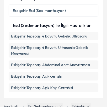
Kişisel verilerimin işlenmesine ilişkin
Aydınlatma
Metni
'ni okudum ve kişisel verilerimin belirtilen
Eskişehir
Esd (Sedimantasyon)
kapsamda işlenmesini kabul ediyorum.
Esd (Sedimantasyon) ile İlgili Hastalıklar
Takvim Talebini Gönder
Eskişehir Tepebaşı 4 Boyutlu Gebelik Ultrasonu
Eskişehir Tepebaşı 4 Boyutlu Ultrasonla Gebelik
Muayenesi
Eskişehir Tepebaşı Abdominal Aort Anevrizması
Eskişehir Tepebaşı Açık cerrahi
Eskişehir Tepebaşı Açık Kalp Cerrahisi
Ana Sayfa
Esd Sedimantasyon
Eskişehir