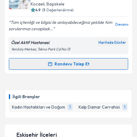
Kocaeli
, Başiskele
4.9
(
5
Değerlendirme)
Tüm içtenliği ve bilgisi ile anlayabileceğiniz şekilde tüm
Devamı
sorularımızı cevapladı...
Özel Aktif Hastanesi
Haritada Göster
Yeniköy Merkez, Tekno Park Cd No:13
Randevu Talep Et
Randevu Takvimi Talebi
Uzm. Dr. Ersin Efetürk
için randevu takvimi talebi
oluşturun. Size bu uzmandan randevu almanız için bir
İlgili Branşlar
takvim hazırlandığında e-posta ile bilgilendireceğiz.
Kadın Hastalıkları ve Doğum
Kalp Damar Cerrahisi
1
1
E-posta Adresiniz
Eskişehir İlçeleri