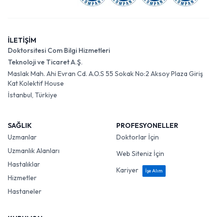
İLETİŞİM
Doktorsitesi Com Bilgi Hizmetleri
Teknoloji ve Ticaret A.Ş.
Maslak Mah. Ahi Evran Cd. A.O.S 55 Sokak No:2 Aksoy Plaza Giriş
Kat Kolektif House
İstanbul, Türkiye
SAĞLIK
PROFESYONELLER
Uzmanlar
Doktorlar İçin
Uzmanlık Alanları
Web Siteniz İçin
Hastalıklar
Kariyer
İşe Alım
Hizmetler
Hastaneler