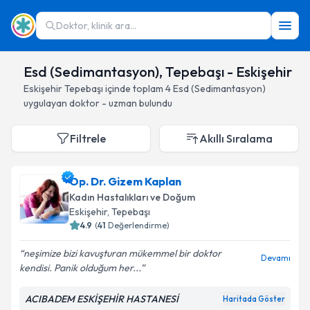
Doktor, klinik ara...
Esd (Sedimantasyon), Tepebaşı - Eskişehir
Eskişehir
Tepebaşı
içinde toplam
4
Esd (Sedimantasyon)
uygulayan doktor - uzman bulundu
Filtrele
Akıllı Sıralama
Op. Dr. Gizem Kaplan
Kadın Hastalıkları ve Doğum
Eskişehir
, Tepebaşı
4.9
(
41
Değerlendirme)
neşimize bizi kavuşturan mükemmel bir doktor
Devamı
kendisi. Panik olduğum her...
ACIBADEM ESKİŞEHİR HASTANESİ
Haritada Göster