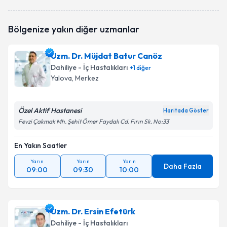
Bölgenize yakın diğer uzmanlar
Uzm. Dr. Müjdat Batur Canöz
Dahiliye - İç Hastalıkları
+
1
diğer
Yalova
, Merkez
Özel Aktif Hastanesi
Haritada Göster
Fevzi Çakmak Mh. Şehit Ömer Faydalı Cd. Fırın Sk. No:33
En Yakın Saatler
Yarın
Yarın
Yarın
Daha Fazla
09:00
09:30
10:00
Uzm. Dr. Ersin Efetürk
Dahiliye - İç Hastalıkları