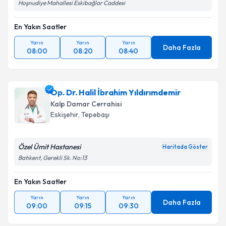
Hoşnudiye Mahallesi Eskibağlar Caddesi
En Yakın Saatler
Yarın
Yarın
Yarın
Daha Fazla
08:00
08:20
08:40
Op. Dr. Halil İbrahim Yıldırımdemir
Kalp Damar Cerrahisi
Eskişehir
, Tepebaşı
Özel Ümit Hastanesi
Haritada Göster
Batıkent, Gerekli Sk. No:13
En Yakın Saatler
Yarın
Yarın
Yarın
Daha Fazla
09:00
09:15
09:30