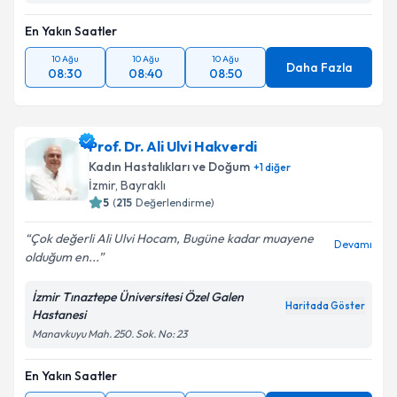
En Yakın Saatler
10 Ağu
10 Ağu
10 Ağu
Daha Fazla
08:30
08:40
08:50
Prof. Dr. Ali Ulvi Hakverdi
Kadın Hastalıkları ve Doğum
+
1
diğer
İzmir
, Bayraklı
5
(
215
Değerlendirme)
Çok değerli Ali Ulvi Hocam, Bugüne kadar muayene
Devamı
olduğum en...
İzmir Tınaztepe Üniversitesi Özel Galen
Haritada Göster
Hastanesi
Manavkuyu Mah. 250. Sok. No: 23
En Yakın Saatler