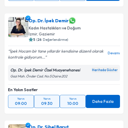
Op. Dr. İpek Demir
Kadın Hastalıkları ve Doğum
İzmir
, Gaziemir
5
(
26
Değerlendirme)
İpek Hocam bir tane yıllardır kendisine düzenli olarak
Devamı
kontrole gidiyorum...
Op. Dr. İpek Demir Özel Muayenehanesi
Haritada Göster
Gazi Mah. Önder Cad. No:5 Daire:202
En Yakın Saatler
Yarın
Yarın
Yarın
Daha Fazla
09:00
09:30
10:00
Op. Dr. Sibel Barut