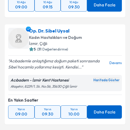
10 Ağu
10 Ağu
10 Ağu
Daha Fazla
09:00
09:15
09:30
Op. Dr. Sibel Uysal
Kadın Hastalıkları ve Doğum
İzmir
, Çiğli
5
(
31
Değerlendirme)
Acıbademle anlaştığımız doğum paketi sonrasında
Devamı
Sibel hocamla yollarımız kesişti. Kendisi...
Acıbadem - İzmir Kent Hastanesi
Haritada Göster
Ataşehir, 8229/1. Sk. No:56, 35630 Çiğli İzmir
En Yakın Saatler
Yarın
Yarın
Yarın
Daha Fazla
09:00
09:30
10:00