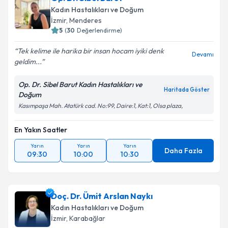
Kadın Hastalıkları ve Doğum
İzmir
, Menderes
5
(
30
Değerlendirme)
Tek kelime ile harika bir insan hocam iyiki denk
Devamı
geldim...
Op. Dr. Sibel Barut Kadın Hastalıkları ve
Haritada Göster
Doğum
Kasımpaşa Mah. Atatürk cad. No:99, Daire:1, Kat:1, Olsa plaza,
En Yakın Saatler
Yarın
Yarın
Yarın
Daha Fazla
09:30
10:00
10:30
Doç. Dr. Ümit Arslan Naykı
Kadın Hastalıkları ve Doğum
İzmir
, Karabağlar