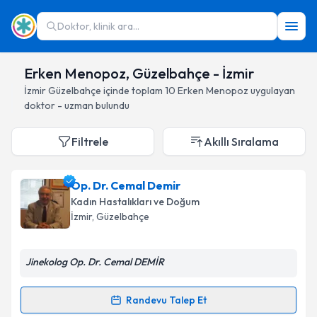
Doktor, klinik ara...
Erken Menopoz, Güzelbahçe - İzmir
İzmir
Güzelbahçe
içinde toplam
10
Erken Menopoz
uygulayan
doktor - uzman bulundu
Filtrele
Akıllı Sıralama
Op. Dr. Cemal Demir
Kadın Hastalıkları ve Doğum
İzmir
, Güzelbahçe
Jinekolog Op. Dr. Cemal DEMİR
Randevu Talep Et
Randevu Takvimi Talebi