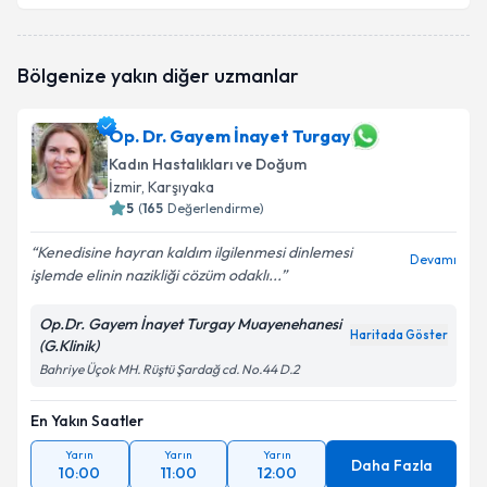
Op. Dr. Cemal Demir
için randevu takvimi talebi
Bölgenize yakın diğer uzmanlar
oluşturun. Size bu uzmandan randevu almanız için bir
takvim hazırlandığında e-posta ile bilgilendireceğiz.
Op. Dr. Gayem İnayet Turgay
E-posta Adresiniz
Kadın Hastalıkları ve Doğum
İzmir
, Karşıyaka
5
(
165
Değerlendirme)
Kişisel verilerimin işlenmesine ilişkin
Aydınlatma
Kenedisine hayran kaldım ilgilenmesi dinlemesi
Devamı
Metni
'ni okudum ve kişisel verilerimin belirtilen
işlemde elinin nazikliği cözüm odaklı...
kapsamda işlenmesini kabul ediyorum.
Op.Dr. Gayem İnayet Turgay Muayenehanesi
Haritada Göster
(G.Klinik)
Takvim Talebini Gönder
Bahriye Üçok MH. Rüştü Şardağ cd. No.44 D.2
En Yakın Saatler
Yarın
Yarın
Yarın
Daha Fazla
10:00
11:00
12:00