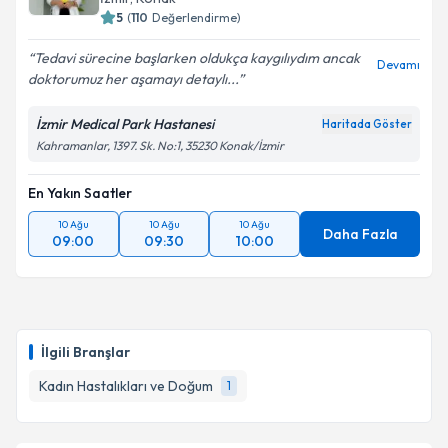
5
(
110
Değerlendirme)
Tedavi sürecine başlarken oldukça kaygılıydım ancak
Devamı
doktorumuz her aşamayı detaylı...
İzmir Medical Park Hastanesi
Haritada Göster
Kahramanlar, 1397. Sk. No:1, 35230 Konak/İzmir
En Yakın Saatler
10 Ağu
10 Ağu
10 Ağu
Daha Fazla
09:00
09:30
10:00
İlgili Branşlar
Kadın Hastalıkları ve Doğum
1