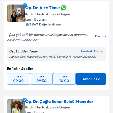
Op. Dr. Alev Timur
Kadın Hastalıkları ve Doğum
İzmir
, Bayraklı
5
(
167
Değerlendirme)
Çok çok tatlı bir doktorumuz başarılarının devamını
Devamı
diliyorum kendisine
Op. Dr. Alev Timur
Haritada Göster
Ankara Cad. Masuroğlu Mah. No:81 Bayraklı Tower Kat 12 Daire 83
En Yakın Saatler
Yarın
Yarın
Yarın
Daha Fazla
09:00
09:30
10:00
Op. Dr. Çağla Bahar Bülbül Hanedar
Kadın Hastalıkları ve Doğum
İzmir
, Konak