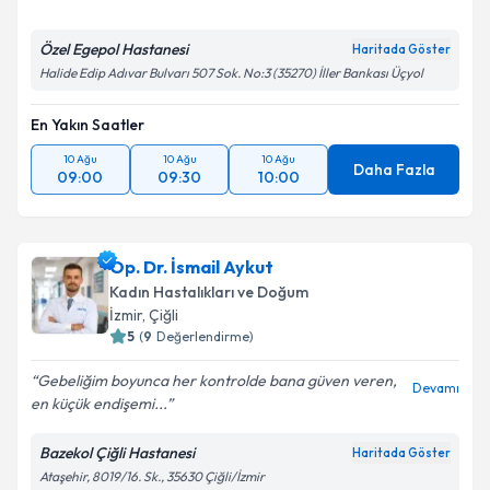
Özel Egepol Hastanesi
Haritada Göster
Halide Edip Adıvar Bulvarı 507 Sok. No:3 (35270) İller Bankası Üçyol
En Yakın Saatler
10 Ağu
10 Ağu
10 Ağu
Daha Fazla
09:00
09:30
10:00
Op. Dr. İsmail Aykut
Kadın Hastalıkları ve Doğum
İzmir
, Çiğli
5
(
9
Değerlendirme)
Gebeliğim boyunca her kontrolde bana güven veren,
Devamı
en küçük endişemi...
Bazekol Çiğli Hastanesi
Haritada Göster
Ataşehir, 8019/16. Sk., 35630 Çiğli/İzmir