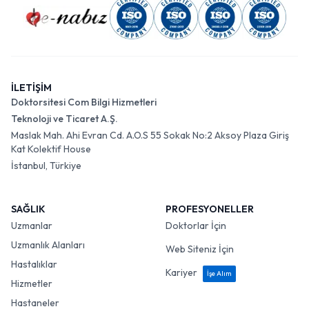
İLETİŞİM
Doktorsitesi Com Bilgi Hizmetleri
Teknoloji ve Ticaret A.Ş.
Maslak Mah. Ahi Evran Cd. A.O.S 55 Sokak No:2 Aksoy Plaza Giriş
Kat Kolektif House
İstanbul, Türkiye
SAĞLIK
PROFESYONELLER
Uzmanlar
Doktorlar İçin
Uzmanlık Alanları
Web Siteniz İçin
Hastalıklar
Kariyer
İşe Alım
Hizmetler
Hastaneler