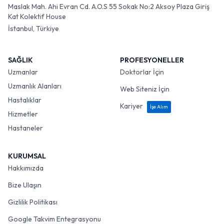
Maslak Mah. Ahi Evran Cd. A.O.S 55 Sokak No:2 Aksoy Plaza Giriş
Kat Kolektif House
İstanbul, Türkiye
SAĞLIK
PROFESYONELLER
Uzmanlar
Doktorlar İçin
Uzmanlık Alanları
Web Siteniz İçin
Hastalıklar
Kariyer
İşe Alım
Hizmetler
Hastaneler
KURUMSAL
Hakkımızda
Bize Ulaşın
Gizlilik Politikası
Google Takvim Entegrasyonu