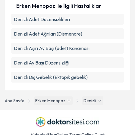
kapsamda işlenmesini kabul ediyorum.
Erken Menopoz ile İlgili Hastalıklar
Denizli Adet Düzensizlikleri
Takvim Talebini Gönder
Denizli Adet Ağrıları (Dismenore)
Denizli Aşırı Ay Başı (adet) Kanaması
Denizli Ay Başı Düzensizliği
Denizli Dış Gebelik (Ektopik gebelik)
Ana Sayfa
Erken Menopoz
Denizli
Videolar
Blog
Online Terapi
Online Diyet