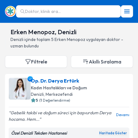
Doktor, klinik ara...
Erken Menopoz, Denizli
Denizli
içinde toplam
5
Erken Menopoz
uygulayan doktor -
uzman bulundu
Filtrele
Akıllı Sıralama
Op. Dr. Derya Ertürk
Kadın Hastalıkları ve Doğum
Denizli
, Merkezefendi
5
(
1
Değerlendirme)
Gebelik takibi ve doğum süreci için başvurdum Derya
Devamı
hocama. Hem...
Özel Denizli Tekden Hastanesi
Haritada Göster