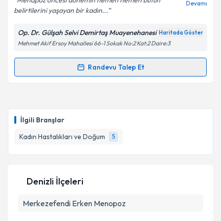
Menapoz öncesi dönemin hemen hemen bütün
Devamı
belirtilerini yaşayan bir kadın...
Op. Dr. Gülşah Selvi Demirtaş Muayenehanesi
Haritada Göster
Mehmet Akif Ersoy Mahallesi 66-1 Sokak No:2 Kat:2 Daire:3
Randevu Talep Et
Randevu Takvimi Talebi
Doç. Dr. Gülşah Selvi Demirtaş
için randevu takvimi
talebi oluşturun. Size bu uzmandan randevu almanız
İlgili Branşlar
için bir takvim hazırlandığında e-posta ile
bilgilendireceğiz.
Kadın Hastalıkları ve Doğum
5
E-posta Adresiniz
Denizli İlçeleri
Merkezefendi
Kişisel verilerimin işlenmesine ilişkin
Erken Menopoz
Aydınlatma
Metni
'ni okudum ve kişisel verilerimin belirtilen