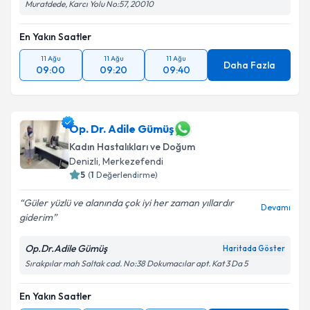
Muratdede, Karcı Yolu No:57, 20010
En Yakın Saatler
11 Ağu
11 Ağu
11 Ağu
Daha Fazla
09:00
09:20
09:40
Op. Dr. Adile Gümüş
Kadın Hastalıkları ve Doğum
Denizli
, Merkezefendi
5
(
1
Değerlendirme)
Güler yüzlü ve alanında çok iyi her zaman yıllardır
Devamı
giderim
Op.Dr.Adile Gümüş
Haritada Göster
Sırakpılar mah Saltak cad. No:38 Dokumacılar apt. Kat 3 Da 5
En Yakın Saatler