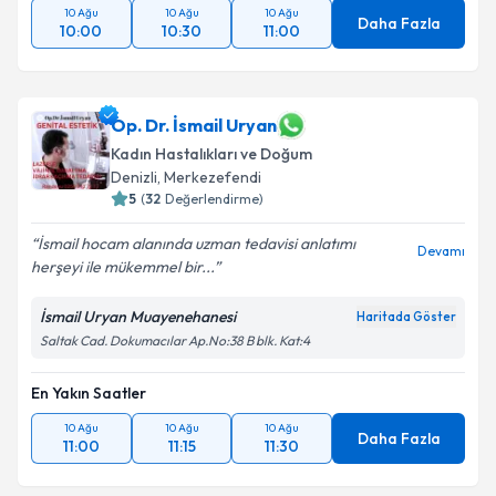
10 Ağu
10 Ağu
10 Ağu
Daha Fazla
10:00
10:30
11:00
Op. Dr. İsmail Uryan
Kadın Hastalıkları ve Doğum
Denizli
, Merkezefendi
5
(
32
Değerlendirme)
İsmail hocam alanında uzman tedavisi anlatımı
Devamı
herşeyi ile mükemmel bir...
İsmail Uryan Muayenehanesi
Haritada Göster
Saltak Cad. Dokumacılar Ap.No:38 B blk. Kat:4
En Yakın Saatler
10 Ağu
10 Ağu
10 Ağu
Daha Fazla
11:00
11:15
11:30