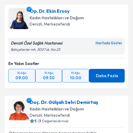
Op. Dr. Ekin Ersoy
Kadın Hastalıkları ve Doğum
Denizli
, Merkezefendi
Denizli Özel Sağlık Hastanesi
Haritada Göster
Bahçelievler mh. 3007 sk. No:23
En Yakın Saatler
10 Ağu
10 Ağu
10 Ağu
Daha Fazla
09:00
09:30
10:00
Doç. Dr. Gülşah Selvi Demirtaş
Kadın Hastalıkları ve Doğum
Denizli
, Merkezefendi
5
(
3
Değerlendirme)