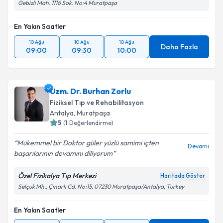
Gebizli Mah. 1116 Sok. No:4 Muratpaşa
En Yakın Saatler
10 Ağu
10 Ağu
10 Ağu
Daha Fazla
09:00
09:30
10:00
Uzm. Dr. Burhan Zorlu
Fiziksel Tıp ve Rehabilitasyon
Antalya
, Muratpaşa
5
(
1
Değerlendirme)
Mükemmel bir Doktor güler yüzlü samimi içten
Devamı
başarılarının devamını diliyorum
Özel Fizikalya Tıp Merkezi
Haritada Göster
Selçuk Mh., Çınarlı Cd. No:15, 07230 Muratpaşa/Antalya, Turkey
En Yakın Saatler