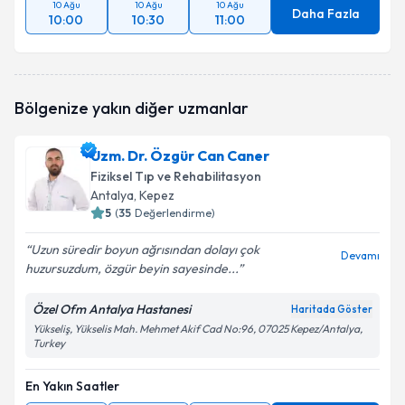
10 Ağu
10 Ağu
10 Ağu
Daha Fazla
10:00
10:30
11:00
Bölgenize yakın diğer uzmanlar
Uzm. Dr. Özgür Can Caner
Fiziksel Tıp ve Rehabilitasyon
Antalya
, Kepez
5
(
35
Değerlendirme)
Uzun süredir boyun ağrısından dolayı çok
Devamı
huzursuzdum, özgür beyin sayesinde...
Özel Ofm Antalya Hastanesi
Haritada Göster
Yükseliş, Yükselis Mah. Mehmet Akif Cad No:96, 07025 Kepez/Antalya,
Turkey
En Yakın Saatler