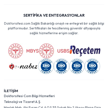
SERTİFİKA VE ENTEGRASYONLAR
Doktorsitesi.com Sağlık Bakanlığı onaylı ve entegreli bir sağlık bilgi
platformudur. Sertifikaları ile tescillenmiş güvenilir altyapısıyla
sağlık hizmetlerine erişim sağlar.
İLETİŞİM
Doktorsitesi Com Bilgi Hizmetleri
Teknoloji ve Ticaret A.Ş.
Maslak Mah. Ahi Evran Cd. A.O.S 55 Sokak No:2 Aksoy Plaza Giriş