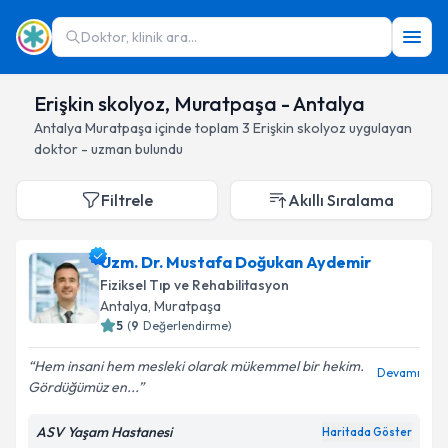
Doktor, klinik ara...
Erişkin skolyoz, Muratpaşa - Antalya
Antalya
Muratpaşa
içinde toplam
3
Erişkin skolyoz
uygulayan
doktor - uzman bulundu
Filtrele
Akıllı Sıralama
Uzm. Dr. Mustafa Doğukan Aydemir
Fiziksel Tıp ve Rehabilitasyon
Antalya
, Muratpaşa
5
(
9
Değerlendirme)
Hem insani hem mesleki olarak mükemmel bir hekim.
Devamı
Gördüğümüz en...
ASV Yaşam Hastanesi
Haritada Göster