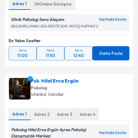
Adres
1
Online Görüşme
Klinik Psikolog Sena Alaçam
Haritada Göster
BULGURLU MAH. GÜLDESTE SOK. NO1 İÇ KAPI NO 2
En Yakın Saatler
Yarın
Yarın
Yarın
Daha Fazla
11:00
11:50
12:40
Psk. Hilal Erva Ergün
Psikoloji
İstanbul
, Üsküdar
Adres
1
Adres
2
Adres
3
Adres
4
Psikolog Hilal Erva Ergün Ayres Psikoloji
Haritada Göster
Danışmanlık Merkezi