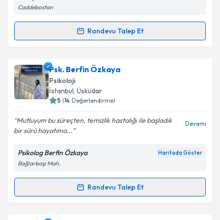
Caddebostan
Randevu Talep Et
Randevu Takvimi Talebi
Psk. Hilal Erva Ergün
için randevu takvimi talebi
Psk. Berfin Özkaya
oluşturun. Size bu uzmandan randevu almanız için bir
Psikoloji
takvim hazırlandığında e-posta ile bilgilendireceğiz.
İstanbul
, Üsküdar
5
(
14
Değerlendirme)
E-posta Adresiniz
Mutluyum bu süreçten, temizlik hastalığı ile başladık
Devamı
bir sürü hayatıma...
Psikolog Berfin Özkaya
Haritada Göster
Kişisel verilerimin işlenmesine ilişkin
Aydınlatma
Bağlarbaşı Mah.
Metni
'ni okudum ve kişisel verilerimin belirtilen
kapsamda işlenmesini kabul ediyorum.
Randevu Talep Et
Randevu Takvimi Talebi
Takvim Talebini Gönder