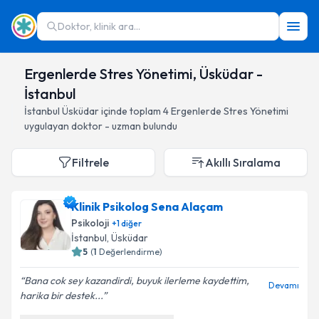
Doktor, klinik ara...
Ergenlerde Stres Yönetimi, Üsküdar -
İstanbul
İstanbul
Üsküdar
içinde toplam
4
Ergenlerde Stres Yönetimi
uygulayan doktor - uzman bulundu
Filtrele
Akıllı Sıralama
Klinik Psikolog Sena Alaçam
Psikoloji
+
1
diğer
İstanbul
, Üsküdar
5
(
1
Değerlendirme)
Bana cok sey kazandirdi, buyuk ilerleme kaydettim,
Devamı
harika bir destek...