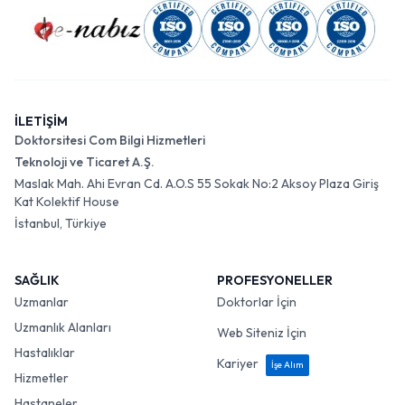
İLETİŞİM
Doktorsitesi Com Bilgi Hizmetleri
Teknoloji ve Ticaret A.Ş.
Maslak Mah. Ahi Evran Cd. A.O.S 55 Sokak No:2 Aksoy Plaza Giriş
Kat Kolektif House
İstanbul, Türkiye
SAĞLIK
PROFESYONELLER
Uzmanlar
Doktorlar İçin
Uzmanlık Alanları
Web Siteniz İçin
Hastalıklar
Kariyer
İşe Alım
Hizmetler
Hastaneler