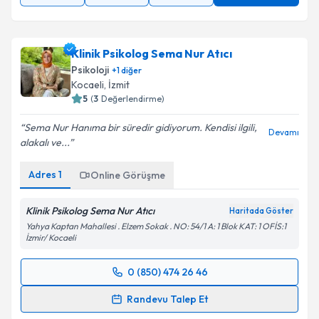
Klinik Psikolog Sema Nur Atıcı
Psikoloji
+
1
diğer
Kocaeli
, İzmit
5
(
3
Değerlendirme)
Sema Nur Hanıma bir süredir gidiyorum. Kendisi ilgili,
Devamı
alakalı ve...
Adres
1
Online Görüşme
Klinik Psikolog Sema Nur Atıcı
Haritada Göster
Yahya Kaptan Mahallesi . Elzem Sokak . NO: 54/1 A: 1 Blok KAT: 1 OFİS:1
İzmir/ Kocaeli
0 (850) 474 26 46
Randevu Takvimi Talebi
Randevu Talep Et