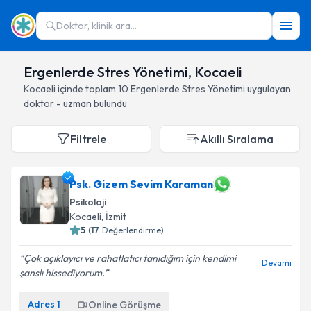
Doktor, klinik ara...
Ergenlerde Stres Yönetimi, Kocaeli
Kocaeli
içinde toplam
10
Ergenlerde Stres Yönetimi
uygulayan
doktor - uzman bulundu
Filtrele
Akıllı Sıralama
Psk. Gizem Sevim Karaman
Psikoloji
Kocaeli
, İzmit
5
(
17
Değerlendirme)
Çok açıklayıcı ve rahatlatıcı tanıdığım için kendimi
Devamı
şanslı hissediyorum.
Adres
1
Online Görüşme