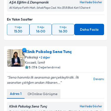
AŞA Eğitim & Danışmanlık
Haritada Göster
Ali Kahya Fatih Mah. İshakPaşa Cad. No:35 B Blok Kat:1 Daire:4
En Yakın Saatler
11 Ağu
11 Ağu
11 Ağu
Daha Fazla
15:30
16:00
16:30
Klinik Psikolog Sena Tunç
Psikoloji
+
2
diğer
Kocaeli
, İzmit
5
(
176
Değerlendirme)
Sena hanımla ilk seansımızı gerçekleştirdik. İlk
Devamı
seanstan çıktığım andan itibaren...
Adres
1
Online Görüşme
Klinik Psikolog Sena Tunç
Haritada Göster