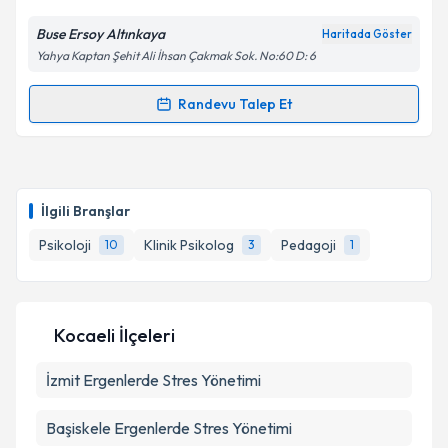
E-posta Adresiniz
Buse Ersoy Altınkaya
Haritada Göster
Yahya Kaptan Şehit Ali İhsan Çakmak Sok. No:60 D: 6
Randevu Talep Et
Randevu Takvimi Talebi
Kişisel verilerimin işlenmesine ilişkin
Aydınlatma
Metni
'ni okudum ve kişisel verilerimin belirtilen
kapsamda işlenmesini kabul ediyorum.
Psk. Buse Ersoy Altınkaya
için randevu takvimi talebi
oluşturun. Size bu uzmandan randevu almanız için bir
İlgili Branşlar
takvim hazırlandığında e-posta ile bilgilendireceğiz.
Takvim Talebini Gönder
Psikoloji
Klinik Psikolog
Pedagoji
10
3
1
E-posta Adresiniz
Kocaeli İlçeleri
Kişisel verilerimin işlenmesine ilişkin
Aydınlatma
İzmit
Ergenlerde Stres Yönetimi
Metni
'ni okudum ve kişisel verilerimin belirtilen
kapsamda işlenmesini kabul ediyorum.
Başiskele
Ergenlerde Stres Yönetimi