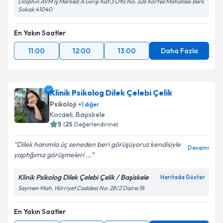
Dolphin AVM İş Merkezi A Girişi Kat:3 Ofis No: 326 Körfez Mahallesi Berk
Sokak 41040
En Yakın Saatler
11:00
12:00
13:00
Daha Fazla
Klinik Psikolog Dilek Çelebi Çelik
Psikoloji
+
1
diğer
Kocaeli
, Başiskele
5
(
25
Değerlendirme)
Dilek hanımla üç seneden beri görüşüyoruz kendisiyle
Devamı
yaptığımız görüşmeleri ...
Klinik Psikolog Dilek Çelebi Çelik / Başiskele
Haritada Göster
Seymen Mah. Hürriyet Caddesi No: 28/2 Daire:18
En Yakın Saatler