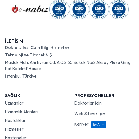
İLETİŞİM
Doktorsitesi Com Bilgi Hizmetleri
Teknoloji ve Ticaret A.Ş.
Maslak Mah. Ahi Evran Cd. A.O.S 55 Sokak No:2 Aksoy Plaza Giriş
Kat Kolektif House
İstanbul, Türkiye
SAĞLIK
PROFESYONELLER
Uzmanlar
Doktorlar İçin
Uzmanlık Alanları
Web Siteniz İçin
Hastalıklar
Kariyer
İşe Alım
Hizmetler
Hastaneler