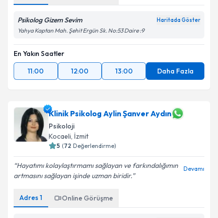
Psikolog Gizem Sevim
Haritada Göster
Yahya Kaptan Mah. Şehit Ergün Sk. No:53 Daire :9
En Yakın Saatler
11:00
12:00
13:00
Daha Fazla
Klinik Psikolog Aylin Şanver Aydın
Psikoloji
Kocaeli
, İzmit
5
(
72
Değerlendirme)
Hayatımı kolaylaştırmamı sağlayan ve farkındalığımın
Devamı
artmasını sağlayan işinde uzman biridir.
Adres
1
Online Görüşme