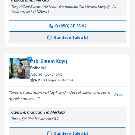
Psikodrama Merkezi
Turgut Özal Bulvarı, Yurt Mah. Dermancan Tıp Merkezi Kavşağı, Ali
Yıldırım Apt kat 1 Daire 1
0 (850) 811 55 82
Randevu Takvimi Talebi
Randevu Talep Et
Klinik Psikolog Ayça Yıldırım
için randevu takvimi
talebi oluşturun. Size bu uzmandan randevu almanız
Psk. Sinem Kayış
için bir takvim hazırlandığında e-posta ile
bilgilendireceğiz.
Psikoloji
Adana
, Çukurova
E-posta Adresiniz
4.9
(
8
Değerlendirme)
Sinem hanımdan yaklaşık aydır destek alıyorum. Hem
Devamı
ayrılık sonrası...
Kişisel verilerimin işlenmesine ilişkin
Aydınlatma
Özel Dermancan Tıp Merkezi
Metni
'ni okudum ve kişisel verilerimin belirtilen
Toros, Şehitler Bulvarı No:95/A
kapsamda işlenmesini kabul ediyorum.
Randevu Talep Et