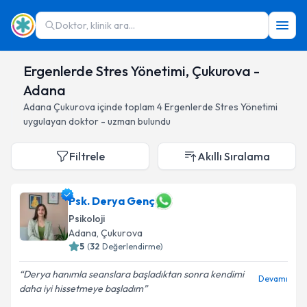
Doktor, klinik ara...
Ergenlerde Stres Yönetimi, Çukurova -
Adana
Adana
Çukurova
içinde toplam
4
Ergenlerde Stres Yönetimi
uygulayan doktor - uzman bulundu
Filtrele
Akıllı Sıralama
Psk. Derya Genç
Psikoloji
Adana
, Çukurova
5
(
32
Değerlendirme)
Derya hanımla seanslara başladıktan sonra kendimi
Devamı
daha iyi hissetmeye başladım