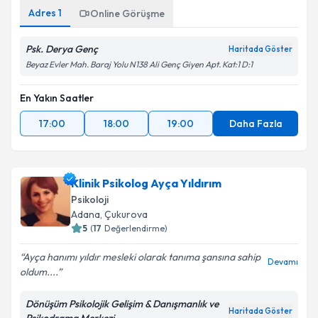
Adres
1
Online Görüşme
Psk. Derya Genç
Haritada Göster
Beyaz Evler Mah. Baraj Yolu N138 Ali Genç Giyen Apt. Kat:1 D:1
En Yakın Saatler
17:00
18:00
19:00
Daha Fazla
Klinik Psikolog Ayça Yıldırım
Psikoloji
Adana
, Çukurova
5
(
17
Değerlendirme)
Ayça hanımı yıldır mesleki olarak tanıma şansına sahip
Devamı
oldum....
Dönüşüm Psikolojik Gelişim & Danışmanlık ve
Haritada Göster