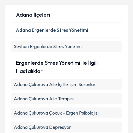
Adana İlçeleri
Kişisel verilerimin işlenmesine ilişkin
Aydınlatma
Metni
'ni okudum ve kişisel verilerimin belirtilen
Adana
Ergenlerde Stres Yönetimi
kapsamda işlenmesini kabul ediyorum.
Seyhan
Ergenlerde Stres Yönetimi
Takvim Talebini Gönder
Ergenlerde Stres Yönetimi ile İlgili
Hastalıklar
Adana Çukurova Aile İçi İletişim Sorunları
Adana Çukurova Aile Terapisi
Adana Çukurova Çocuk - Ergen Psikolojisi
Adana Çukurova Depresyon