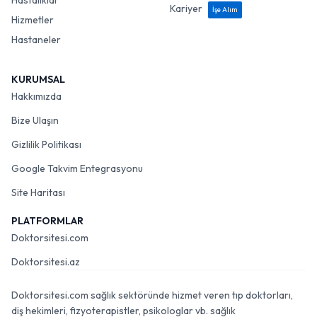
Hastalıklar
Kariyer
İşe Alım
Hizmetler
Hastaneler
KURUMSAL
Hakkımızda
Bize Ulaşın
Gizlilik Politikası
Google Takvim Entegrasyonu
Site Haritası
PLATFORMLAR
Doktorsitesi.com
Doktorsitesi.az
Doktorsitesi.com sağlık sektöründe hizmet veren tıp doktorları,
diş hekimleri, fizyoterapistler, psikologlar vb. sağlık