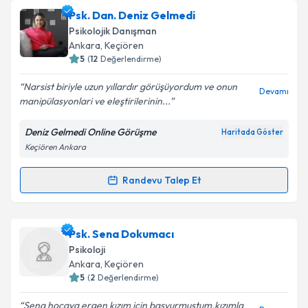
Psk. Dan. Zülal Özmen
için randevu takvimi talebi
Psk. Dan. Deniz Gelmedi
oluşturun. Size bu uzmandan randevu almanız için bir
Psikolojik Danışman
takvim hazırlandığında e-posta ile bilgilendireceğiz.
Ankara
, Keçiören
5
(
12
Değerlendirme)
E-posta Adresiniz
Narsist biriyle uzun yıllardır görüşüyordum ve onun
Devamı
manipülasyonlari ve eleştirilerinin...
Deniz Gelmedi Online Görüşme
Haritada Göster
Kişisel verilerimin işlenmesine ilişkin
Aydınlatma
Keçiören Ankara
Metni
'ni okudum ve kişisel verilerimin belirtilen
kapsamda işlenmesini kabul ediyorum.
Randevu Talep Et
Randevu Takvimi Talebi
Takvim Talebini Gönder
Psk. Dan. Deniz Gelmedi
için randevu takvimi talebi
Psk. Sena Dokumacı
oluşturun. Size bu uzmandan randevu almanız için bir
Psikoloji
takvim hazırlandığında e-posta ile bilgilendireceğiz.
Ankara
, Keçiören
5
(
2
Değerlendirme)
E-posta Adresiniz
Sena hocaya ergen kızım için başvurmuştum,kızımla