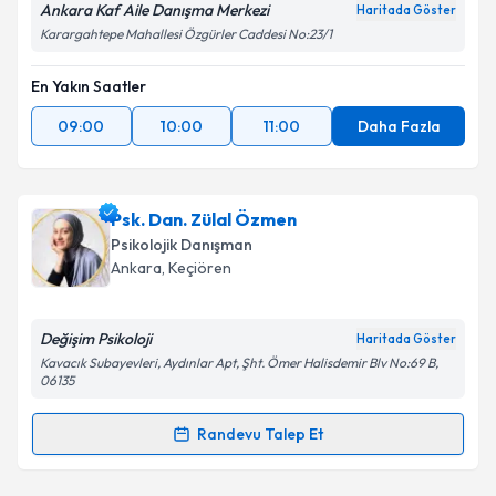
Ankara Kaf Aile Danışma Merkezi
Haritada Göster
Karargahtepe Mahallesi Özgürler Caddesi No:23/1
En Yakın Saatler
09:00
10:00
11:00
Daha Fazla
Psk. Dan. Zülal Özmen
Psikolojik Danışman
Ankara
, Keçiören
Değişim Psikoloji
Haritada Göster
Kavacık Subayevleri, Aydınlar Apt, Şht. Ömer Halisdemir Blv No:69 B,
06135
Randevu Talep Et
Randevu Takvimi Talebi