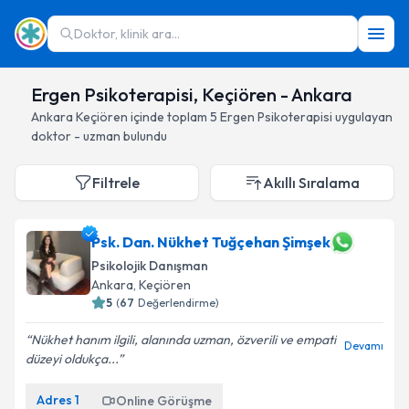
Doktor, klinik ara...
Ergen Psikoterapisi, Keçiören - Ankara
Ankara
Keçiören
içinde toplam
5
Ergen Psikoterapisi
uygulayan
doktor - uzman bulundu
Filtrele
Akıllı Sıralama
Psk. Dan. Nükhet Tuğçehan Şimşek
Psikolojik Danışman
Ankara
, Keçiören
5
(
67
Değerlendirme)
Nükhet hanım ilgili, alanında uzman, özverili ve empati
Devamı
düzeyi oldukça...
Adres
1
Online Görüşme