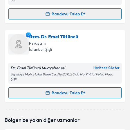
Randevu Talep Et
Takvim Talebini Gönder
Randevu Takvimi Talebi
Uzm. Dr. İbrahim Bilgen
için randevu takvimi talebi
Uzm. Dr. Emel Tütüncü
oluşturun. Size bu uzmandan randevu almanız için bir
Psikiyatri
takvim hazırlandığında e-posta ile bilgilendireceğiz.
İstanbul
, Şişli
E-posta Adresiniz
Dr. Emel Tütüncü Muayehanesi
Haritada Göster
Teşvikiye Mah. Hakkı Yeten Ca. No:23 K:2 Oda No:9 Vital Fulya Plaza
Şişli
Kişisel verilerimin işlenmesine ilişkin
Aydınlatma
Randevu Talep Et
Metni
'ni okudum ve kişisel verilerimin belirtilen
Randevu Takvimi Talebi
kapsamda işlenmesini kabul ediyorum.
Uzm. Dr. Emel Tütüncü
için randevu takvimi talebi
Takvim Talebini Gönder
Bölgenize yakın diğer uzmanlar
oluşturun. Size bu uzmandan randevu almanız için bir
takvim hazırlandığında e-posta ile bilgilendireceğiz.