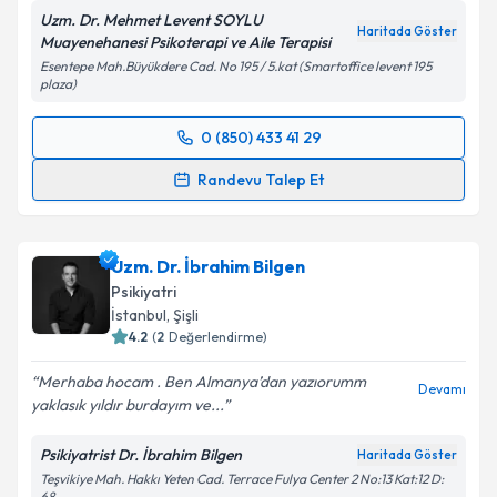
Uzm. Dr. Mehmet Levent SOYLU
Haritada Göster
Muayenehanesi Psikoterapi ve Aile Terapisi
Esentepe Mah.Büyükdere Cad. No 195 / 5.kat (Smartoffice levent 195
plaza)
0 (850) 433 41 29
Randevu Takvimi Talebi
Randevu Talep Et
Uzm. Dr. Mehmet Levent Soylu
için randevu takvimi
talebi oluşturun. Size bu uzmandan randevu almanız
Uzm. Dr. İbrahim Bilgen
için bir takvim hazırlandığında e-posta ile
bilgilendireceğiz.
Psikiyatri
İstanbul
, Şişli
E-posta Adresiniz
4.2
(
2
Değerlendirme)
Merhaba hocam . Ben Almanya’dan yazıorumm
Devamı
yaklasık yıldır burdayım ve...
Kişisel verilerimin işlenmesine ilişkin
Aydınlatma
Psikiyatrist Dr. İbrahim Bilgen
Haritada Göster
Metni
'ni okudum ve kişisel verilerimin belirtilen
Teşvikiye Mah. Hakkı Yeten Cad. Terrace Fulya Center 2 No:13 Kat:12 D:
kapsamda işlenmesini kabul ediyorum.
68,