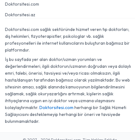
Doktorsitesi.com
Doktorsitesi.az
Doktorsitesi.com sağlık sektöründe hizmet veren tıp doktorları,
diş hekimleri, fizyoterapistler, psikologlar vb. sağlık
profesyonelleri ile internet kullanıcılarını buluşturan bağımsız bir
platformdur.
İş bu sayfada yer alan doktor/uzman yorumları ve
değerlendirmeleri, ilgili doktorun/uzmanın doğrudan veya dolaylı
emri, talebi, önerisi, tavsiyesi ve/veya ricası olmaksızın, ilgili
hasta/danışan tarafından bağımsız olarak yazılmaktadır. Bu web
sitesinin amacı, sağlık alanında kamuoyunun bilgilendirilmesini
sağlamak, sağlık okuryazarlığını artırmak, kişilerin sağlık
ihtiyaçlarına uygun en iyi doktor veya uzmana ulaşmasını
kolaylaştırmaktır.
Doktorsitesi.com
herhangi bir Sağlık Hizmeti
Sağlayıcısını desteklemeyip herhangi bir öneri ve tavsiyede
bulunmamaktadır.
© 2007 - 2026 Doktorsitesi.com. Tüm Hakları Saklıdır.