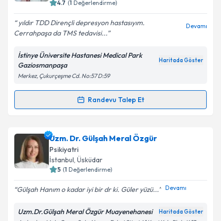
4.7
(
1
Değerlendirme)
yıldır TDD Dirençli depresyon hastasıyım.
Devamı
Cerrahpaşa da TMS tedavisi...
Kişisel verilerimin işlenmesine ilişkin
Aydınlatma
Metni
'ni okudum ve kişisel verilerimin belirtilen
İstinye Üniversite Hastanesi Medical Park
kapsamda işlenmesini kabul ediyorum.
Haritada Göster
Gaziosmanpaşa
Merkez, Çukurçeşme Cd. No:57 D:59
Takvim Talebini Gönder
Randevu Talep Et
Randevu Takvimi Talebi
Dr. Öğr. Üyesi Merve Setenay İris
için randevu
Uzm. Dr. Gülşah Meral Özgür
takvimi talebi oluşturun. Size bu uzmandan randevu
Psikiyatri
almanız için bir takvim hazırlandığında e-posta ile
İstanbul
, Üsküdar
bilgilendireceğiz.
5
(
1
Değerlendirme)
E-posta Adresiniz
Devamı
Gülşah Hanım o kadar iyi bir dr ki. Güler yüzü...
Uzm.Dr.Gülşah Meral Özgür Muayenehanesi
Haritada Göster