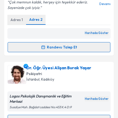
Çok memnun kaldık, herşey için teşekkür ederiz.
Devamı
Sayenizde çok iyiyiz.
Adres
2
Adres
1
Kişisel verilerimin işlenmesine ilişkin
Aydınlatma
Metni
'ni okudum ve kişisel verilerimin belirtilen
kapsamda işlenmesini kabul ediyorum.
Haritada Göster
Randevu Talep Et
Takvim Talebini Gönder
Randevu Takvimi Talebi
Uzm. Dr. Ataman Sivaslı
için randevu takvimi talebi
Dr. Öğr. Üyesi Alişan Burak Yaşar
oluşturun. Size bu uzmandan randevu almanız için bir
Psikiyatri
takvim hazırlandığında e-posta ile bilgilendireceğiz.
İstanbul
, Kadıköy
E-posta Adresiniz
Logos Psikolojik Danışmanlık ve Eğitim
Haritada Göster
Merkezi
Suadiye Mah. Bağdat caddesi No:453 K:4 D:9
Kişisel verilerimin işlenmesine ilişkin
Aydınlatma