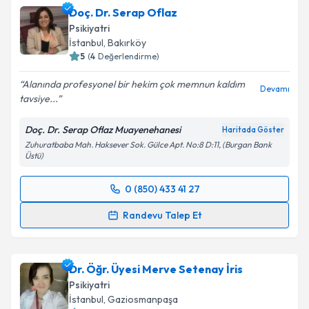
Doç. Dr. Serap Oflaz
E-posta Adresiniz
Psikiyatri
İstanbul
, Bakırköy
5
(
4
Değerlendirme)
Alanında profesyonel bir hekim çok memnun kaldım
Kişisel verilerimin işlenmesine ilişkin
Aydınlatma
Devamı
tavsiye...
Metni
'ni okudum ve kişisel verilerimin belirtilen
kapsamda işlenmesini kabul ediyorum.
Doç. Dr. Serap Oflaz Muayenehanesi
Haritada Göster
Zuhuratbaba Mah. Haksever Sok. Gülce Apt. No:8 D:11, (Burgan Bank
Üstü)
Takvim Talebini Gönder
0 (850) 433 41 27
Randevu Takvimi Talebi
Randevu Talep Et
Doç. Dr. Serap Oflaz
için randevu takvimi talebi
oluşturun. Size bu uzmandan randevu almanız için bir
Dr. Öğr. Üyesi Merve Setenay İris
takvim hazırlandığında e-posta ile bilgilendireceğiz.
Psikiyatri
E-posta Adresiniz
İstanbul
, Gaziosmanpaşa