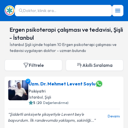
Doktor, klinik ara...
Ergen psikoterapi çalışması ve tedavisi, Şişli
- İstanbul
İstanbul
Şişli
içinde toplam
10
Ergen psikoterapi çalışması ve
tedavisi
uygulayan doktor - uzman bulundu
Filtrele
Akıllı Sıralama
Uzm. Dr. Mehmet Levent Soylu
Psikiyatri
İstanbul
, Şişli
5
(
20
Değerlendirme)
Şiddetli anksiyete şikayetiyle Levent bey’e
Devamı
başvurdum. İlk randevumda yaklaşımı, sakinliği...