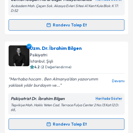
Acıbadem Mah. Çeçen Sok. Akasya Evleri Sitesi A1 Kent Kule Blok: K 17:
D:52
Kişisel verilerimin işlenmesine ilişkin
Aydınlatma
Metni
'ni okudum ve kişisel verilerimin belirtilen
Randevu Talep Et
kapsamda işlenmesini kabul ediyorum.
Randevu Takvimi Talebi
Takvim Talebini Gönder
Uzm. Dr. Gülşah Meral Özgür
için randevu takvimi
Uzm. Dr. İbrahim Bilgen
talebi oluşturun. Size bu uzmandan randevu almanız
Psikiyatri
için bir takvim hazırlandığında e-posta ile
İstanbul
, Şişli
bilgilendireceğiz.
4.2
(
2
Değerlendirme)
E-posta Adresiniz
Merhaba hocam . Ben Almanya’dan yazıorumm
Devamı
yaklasık yıldır burdayım ve...
Psikiyatrist Dr. İbrahim Bilgen
Haritada Göster
Teşvikiye Mah. Hakkı Yeten Cad. Terrace Fulya Center 2 No:13 Kat:12 D:
Kişisel verilerimin işlenmesine ilişkin
Aydınlatma
68,
Metni
'ni okudum ve kişisel verilerimin belirtilen
kapsamda işlenmesini kabul ediyorum.
Randevu Talep Et
Randevu Takvimi Talebi