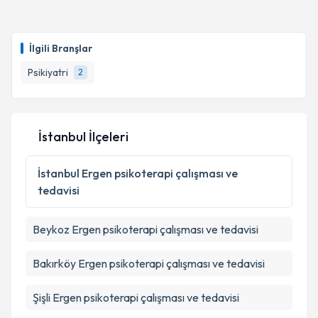
kapsamda işlenmesini kabul ediyorum.
Uzm. Dr. Emel Tütüncü
için randevu takvimi talebi
oluşturun. Size bu uzmandan randevu almanız için bir
Takvim Talebini Gönder
İlgili Branşlar
takvim hazırlandığında e-posta ile bilgilendireceğiz.
Psikiyatri
2
E-posta Adresiniz
İstanbul İlçeleri
Kişisel verilerimin işlenmesine ilişkin
Aydınlatma
Metni
'ni okudum ve kişisel verilerimin belirtilen
İstanbul
Ergen psikoterapi çalışması ve
kapsamda işlenmesini kabul ediyorum.
tedavisi
Takvim Talebini Gönder
Beykoz
Ergen psikoterapi çalışması ve tedavisi
Bakırköy
Ergen psikoterapi çalışması ve tedavisi
Şişli
Ergen psikoterapi çalışması ve tedavisi