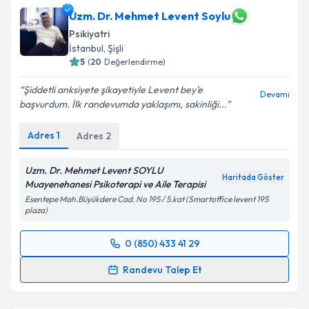
Uzm. Dr. Mehmet Levent Soylu
E-posta Adresiniz
Psikiyatri
İstanbul
, Şişli
5
(
20
Değerlendirme)
Kişisel verilerimin işlenmesine ilişkin
Aydınlatma
Şiddetli anksiyete şikayetiyle Levent bey’e
Devamı
Metni
'ni okudum ve kişisel verilerimin belirtilen
başvurdum. İlk randevumda yaklaşımı, sakinliği...
kapsamda işlenmesini kabul ediyorum.
Adres
1
Adres
2
Takvim Talebini Gönder
Uzm. Dr. Mehmet Levent SOYLU
Haritada Göster
Muayenehanesi Psikoterapi ve Aile Terapisi
Esentepe Mah.Büyükdere Cad. No 195 / 5.kat (Smartoffice levent 195
plaza)
0 (850) 433 41 29
Randevu Takvimi Talebi
Randevu Talep Et
Uzm. Dr. Mehmet Levent Soylu
için randevu takvimi