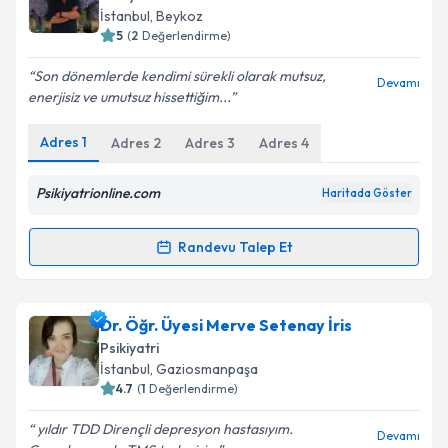
E-posta Adresiniz
İstanbul
, Beykoz
5
(
2
Değerlendirme)
Son dönemlerde kendimi sürekli olarak mutsuz,
Devamı
enerjisiz ve umutsuz hissettiğim...
Kişisel verilerimin işlenmesine ilişkin
Aydınlatma
Metni
'ni okudum ve kişisel verilerimin belirtilen
Adres
1
Adres
2
Adres
3
Adres
4
kapsamda işlenmesini kabul ediyorum.
Psikiyatrionline.com
Haritada Göster
Takvim Talebini Gönder
Randevu Talep Et
Randevu Takvimi Talebi
Uzm. Dr. Mert Alev
için randevu takvimi talebi
Dr. Öğr. Üyesi Merve Setenay İris
oluşturun. Size bu uzmandan randevu almanız için bir
Psikiyatri
takvim hazırlandığında e-posta ile bilgilendireceğiz.
İstanbul
, Gaziosmanpaşa
4.7
(
1
Değerlendirme)
E-posta Adresiniz
yıldır TDD Dirençli depresyon hastasıyım.
Devamı