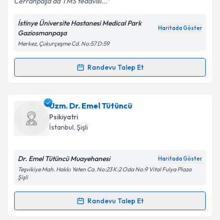
Cerrahpaşa da TMS tedavisi...
İstinye Üniversite Hastanesi Medical Park
Kişisel verilerimin işlenmesine ilişkin
Aydınlatma
Haritada Göster
Gaziosmanpaşa
Metni
'ni okudum ve kişisel verilerimin belirtilen
Merkez, Çukurçeşme Cd. No:57 D:59
kapsamda işlenmesini kabul ediyorum.
Randevu Talep Et
Randevu Takvimi Talebi
Takvim Talebini Gönder
Dr. Öğr. Üyesi Merve Setenay İris
için randevu
Uzm. Dr. Emel Tütüncü
takvimi talebi oluşturun. Size bu uzmandan randevu
Psikiyatri
almanız için bir takvim hazırlandığında e-posta ile
İstanbul
, Şişli
bilgilendireceğiz.
E-posta Adresiniz
Dr. Emel Tütüncü Muayehanesi
Haritada Göster
Teşvikiye Mah. Hakkı Yeten Ca. No:23 K:2 Oda No:9 Vital Fulya Plaza
Şişli
Randevu Talep Et
Kişisel verilerimin işlenmesine ilişkin
Aydınlatma
Randevu Takvimi Talebi
Metni
'ni okudum ve kişisel verilerimin belirtilen