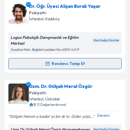
talebi oluşturun. Size bu uzmandan randevu almanız
Dr. Öğr. Üyesi Alişan Burak Yaşar
için bir takvim hazırlandığında e-posta ile
bilgilendireceğiz.
Psikiyatri
İstanbul
, Kadıköy
E-posta Adresiniz
Logos Psikolojik Danışmanlık ve Eğitim
Haritada Göster
Merkezi
Suadiye Mah. Bağdat caddesi No:453 K:4 D:9
Kişisel verilerimin işlenmesine ilişkin
Aydınlatma
Metni
'ni okudum ve kişisel verilerimin belirtilen
Randevu Talep Et
kapsamda işlenmesini kabul ediyorum.
Randevu Takvimi Talebi
Takvim Talebini Gönder
Dr. Öğr. Üyesi Alişan Burak Yaşar
için randevu
Uzm. Dr. Gülşah Meral Özgür
takvimi talebi oluşturun. Size bu uzmandan randevu
Psikiyatri
almanız için bir takvim hazırlandığında e-posta ile
İstanbul
, Üsküdar
bilgilendireceğiz.
5
(
1
Değerlendirme)
E-posta Adresiniz
Devamı
Gülşah Hanım o kadar iyi bir dr ki. Güler yüzü...
Uzm.Dr.Gülşah Meral Özgür Muayenehanesi
Haritada Göster