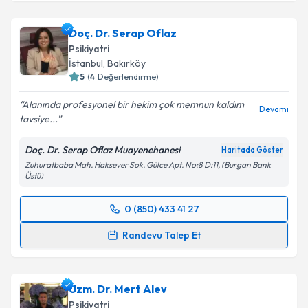
Takvim Talebini Gönder
Uzm. Dr. İbrahim Bilgen
için randevu takvimi talebi
Doç. Dr. Serap Oflaz
oluşturun. Size bu uzmandan randevu almanız için bir
Psikiyatri
takvim hazırlandığında e-posta ile bilgilendireceğiz.
İstanbul
, Bakırköy
5
(
4
Değerlendirme)
E-posta Adresiniz
Alanında profesyonel bir hekim çok memnun kaldım
Devamı
tavsiye...
Doç. Dr. Serap Oflaz Muayenehanesi
Haritada Göster
Kişisel verilerimin işlenmesine ilişkin
Aydınlatma
Zuhuratbaba Mah. Haksever Sok. Gülce Apt. No:8 D:11, (Burgan Bank
Metni
'ni okudum ve kişisel verilerimin belirtilen
Üstü)
kapsamda işlenmesini kabul ediyorum.
0 (850) 433 41 27
Randevu Takvimi Talebi
Takvim Talebini Gönder
Randevu Talep Et
Doç. Dr. Serap Oflaz
için randevu takvimi talebi
oluşturun. Size bu uzmandan randevu almanız için bir
Uzm. Dr. Mert Alev
takvim hazırlandığında e-posta ile bilgilendireceğiz.
Psikiyatri