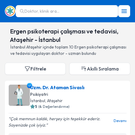
Doktor, klinik ara...
Ergen psikoterapi çalışması ve tedavisi,
Ataşehir - İstanbul
İstanbul
Ataşehir
içinde toplam
10
Ergen psikoterapi çalışması
ve tedavisi
uygulayan doktor - uzman bulundu
Filtrele
Akıllı Sıralama
Uzm. Dr. Ataman Sivaslı
Psikiyatri
İstanbul
, Ataşehir
5
(
4
Değerlendirme)
Çok memnun kaldık, herşey için teşekkür ederiz.
Devamı
Sayenizde çok iyiyiz.