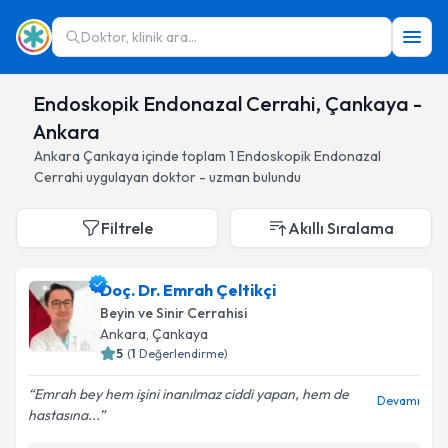
Doktor, klinik ara...
Endoskopik Endonazal Cerrahi, Çankaya -
Ankara
Ankara
Çankaya
içinde toplam
1
Endoskopik Endonazal
Cerrahi
uygulayan doktor - uzman bulundu
Filtrele
Akıllı Sıralama
Doç. Dr. Emrah Çeltikçi
Beyin ve Sinir Cerrahisi
Ankara
, Çankaya
5
(
1
Değerlendirme)
Emrah bey hem işini inanılmaz ciddi yapan, hem de
Devamı
hastasına...