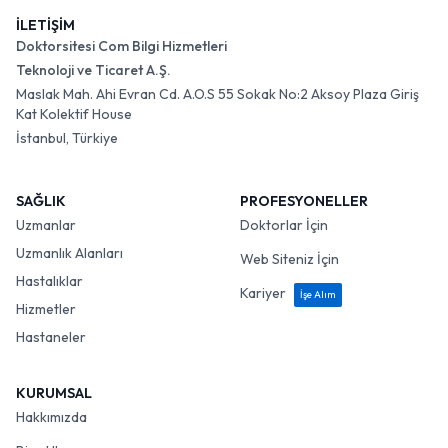
İLETİŞİM
Doktorsitesi Com Bilgi Hizmetleri
Teknoloji ve Ticaret A.Ş.
Maslak Mah. Ahi Evran Cd. A.O.S 55 Sokak No:2 Aksoy Plaza Giriş
Kat Kolektif House
İstanbul, Türkiye
SAĞLIK
PROFESYONELLER
Uzmanlar
Doktorlar İçin
Uzmanlık Alanları
Web Siteniz İçin
Hastalıklar
Kariyer
İşe Alım
Hizmetler
Hastaneler
KURUMSAL
Hakkımızda