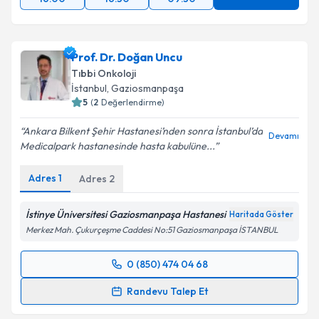
Prof. Dr. Doğan Uncu
Tıbbi Onkoloji
İstanbul
, Gaziosmanpaşa
5
(
2
Değerlendirme)
Ankara Bilkent Şehir Hastanesi’nden sonra İstanbul’da
Devamı
Medicalpark hastanesinde hasta kabulüne...
Adres
1
Adres
2
İstinye Üniversitesi Gaziosmanpaşa Hastanesi
Haritada Göster
Merkez Mah. Çukurçeşme Caddesi No:51 Gaziosmanpaşa İSTANBUL
0 (850) 474 04 68
Randevu Takvimi Talebi
Randevu Talep Et
Prof. Dr. Doğan Uncu
için randevu takvimi talebi