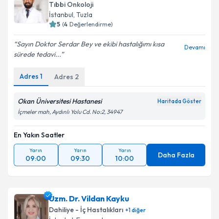
Tıbbi Onkoloji
İstanbul
, Tuzla
5
(
4
Değerlendirme)
Sayın Doktor Serdar Bey ve ekibi hastalığımı kısa
Devamı
sürede tedavi...
Adres
1
Adres
2
Okan Üniversitesi Hastanesi
Haritada Göster
İçmeler mah, Aydınlı Yolu Cd. No:2, 34947
En Yakın Saatler
Yarın
Yarın
Yarın
Daha Fazla
09:00
09:30
10:00
Uzm. Dr. Vildan Kayku
Dahiliye - İç Hastalıkları
+
1
diğer