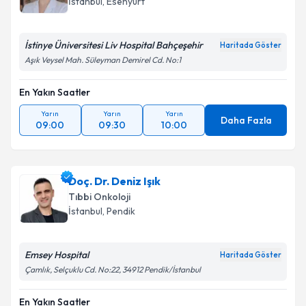
İstanbul
, Esenyurt
İstinye Üniversitesi Liv Hospital Bahçeşehir
Haritada Göster
Aşık Veysel Mah. Süleyman Demirel Cd. No:1
En Yakın Saatler
Yarın
Yarın
Yarın
Daha Fazla
09:00
09:30
10:00
Doç. Dr. Deniz Işık
Tıbbi Onkoloji
İstanbul
, Pendik
Emsey Hospital
Haritada Göster
Çamlık, Selçuklu Cd. No:22, 34912 Pendik/İstanbul
En Yakın Saatler