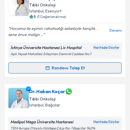
talebi oluşturun. Size bu uzmandan randevu almanız
Tıbbi Onkoloji
için bir takvim hazırlandığında e-posta ile
İstanbul
, Esenyurt
bilgilendireceğiz.
5
(
1
Değerlendirme)
E-posta Adresiniz
Hocamız ile eşimin rahatsızlığı sebebiyle tanıştık. .
Devamı
sene önce malign...
İstinye Üniversite Hastanesi Liv Hospital
Haritada Göster
Aşık Veysel Mahallesi Süleyman Demirel Caddesi No:1
Kişisel verilerimin işlenmesine ilişkin
Aydınlatma
Metni
'ni okudum ve kişisel verilerimin belirtilen
kapsamda işlenmesini kabul ediyorum.
Randevu Talep Et
Randevu Takvimi Talebi
Takvim Talebini Gönder
Prof. Dr. Şeyda Gündüz
için randevu takvimi talebi
Dr. Hakan Koçar
oluşturun. Size bu uzmandan randevu almanız için bir
Tıbbi Onkoloji
takvim hazırlandığında e-posta ile bilgilendireceğiz.
İstanbul
, Bağcılar
E-posta Adresiniz
Medipol Mega Üniversite Hastanesi
Haritada Göster
TEM Avrupa Otoyolu Göztepe Çıkışı No: 1 Bagcilar 34214