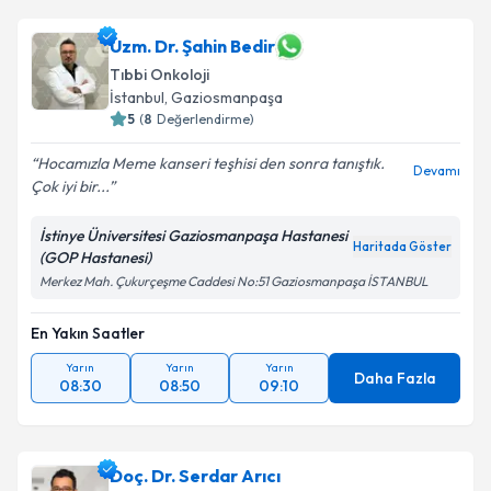
oluşturun. Size bu uzmandan randevu almanız için bir
takvim hazırlandığında e-posta ile bilgilendireceğiz.
Uzm. Dr. Şahin Bedir
Tıbbi Onkoloji
E-posta Adresiniz
İstanbul
, Gaziosmanpaşa
5
(
8
Değerlendirme)
Hocamızla Meme kanseri teşhisi den sonra tanıştık.
Devamı
Çok iyi bir...
Kişisel verilerimin işlenmesine ilişkin
Aydınlatma
Metni
'ni okudum ve kişisel verilerimin belirtilen
İstinye Üniversitesi Gaziosmanpaşa Hastanesi
kapsamda işlenmesini kabul ediyorum.
Haritada Göster
(GOP Hastanesi)
Merkez Mah. Çukurçeşme Caddesi No:51 Gaziosmanpaşa İSTANBUL
Takvim Talebini Gönder
En Yakın Saatler
Yarın
Yarın
Yarın
Daha Fazla
08:30
08:50
09:10
Doç. Dr. Serdar Arıcı