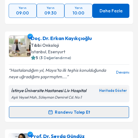
Yarın
Yarın
Yarın
Daha Fazla
09:00
09:30
10:00
Doç. Dr. Erkan Kayıkçıoğlu
Tıbbi Onkoloji
İstanbul
, Esenyurt
5
(
3
Değerlendirme)
Hastalandığım yıl, Mayıs’ta ilk teşhis konulduğunda
Devamı
neye uğradığımı şaşırmıştım....
İstinye Üniversite Hastanesi Liv Hospital
Haritada Göster
Aşık Veysel Mah, Süleyman Demirel Cd. No:1
Randevu Talep Et
Randevu Takvimi Talebi
Doç. Dr. Erkan Kayıkçıoğlu
için randevu takvimi
Prof. Dr. Şeyda Gündüz