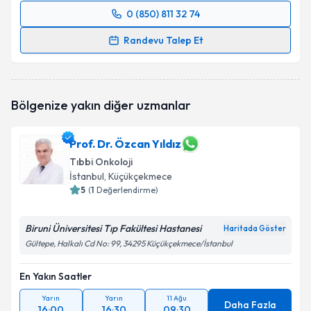
0 (850) 811 32 74
Randevu Takvimi Talebi
Randevu Talep Et
Doç. Dr. Melih Şimşek
için randevu takvimi talebi
oluşturun. Size bu uzmandan randevu almanız için bir
takvim hazırlandığında e-posta ile bilgilendireceğiz.
Bölgenize yakın diğer uzmanlar
E-posta Adresiniz
Prof. Dr. Özcan Yıldız
Tıbbi Onkoloji
İstanbul
, Küçükçekmece
Kişisel verilerimin işlenmesine ilişkin
5
(
1
Değerlendirme)
Aydınlatma
Metni
'ni okudum ve kişisel verilerimin belirtilen
kapsamda işlenmesini kabul ediyorum.
Biruni Üniversitesi Tıp Fakültesi Hastanesi
Haritada Göster
Gültepe, Halkalı Cd No: 99, 34295 Küçükçekmece/İstanbul
Takvim Talebini Gönder
En Yakın Saatler
Yarın
Yarın
11 Ağu
Daha Fazla
16:00
16:30
09:30