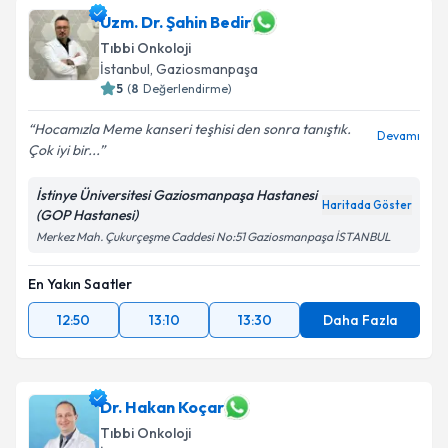
takvim hazırlandığında e-posta ile bilgilendireceğiz.
Uzm. Dr. Şahin Bedir
Tıbbi Onkoloji
E-posta Adresiniz
İstanbul
, Gaziosmanpaşa
5
(
8
Değerlendirme)
Hocamızla Meme kanseri teşhisi den sonra tanıştık.
Devamı
Çok iyi bir...
Kişisel verilerimin işlenmesine ilişkin
Aydınlatma
Metni
'ni okudum ve kişisel verilerimin belirtilen
İstinye Üniversitesi Gaziosmanpaşa Hastanesi
kapsamda işlenmesini kabul ediyorum.
Haritada Göster
(GOP Hastanesi)
Merkez Mah. Çukurçeşme Caddesi No:51 Gaziosmanpaşa İSTANBUL
Takvim Talebini Gönder
En Yakın Saatler
12:50
13:10
13:30
Daha Fazla
Dr. Hakan Koçar
Tıbbi Onkoloji