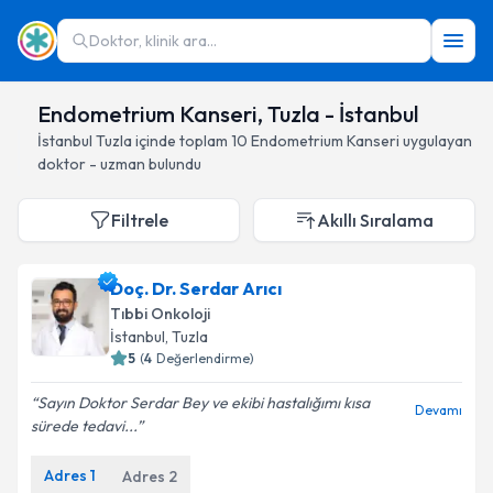
Doktor, klinik ara...
Endometrium Kanseri, Tuzla - İstanbul
İstanbul
Tuzla
içinde toplam
10
Endometrium Kanseri
uygulayan
doktor - uzman bulundu
Filtrele
Akıllı Sıralama
Doç. Dr. Serdar Arıcı
Tıbbi Onkoloji
İstanbul
, Tuzla
5
(
4
Değerlendirme)
Sayın Doktor Serdar Bey ve ekibi hastalığımı kısa
Devamı
sürede tedavi...
Adres
1
Adres
2