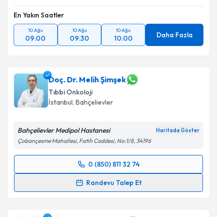
En Yakın Saatler
10 Ağu
10 Ağu
10 Ağu
Daha Fazla
09:00
09:30
10:00
Doç. Dr. Melih Şimşek
Tıbbi Onkoloji
İstanbul
, Bahçelievler
Bahçelievler Medipol Hastanesi
Haritada Göster
Çobançesme Mahallesi, Fatih Caddesi, No:1/8, 34196
0 (850) 811 32 74
Randevu Takvimi Talebi
Randevu Talep Et
Doç. Dr. Melih Şimşek
için randevu takvimi talebi
oluşturun. Size bu uzmandan randevu almanız için bir