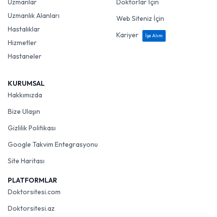
Uzmanlar
Doktorlar İçin
Uzmanlık Alanları
Web Siteniz İçin
Hastalıklar
Kariyer
İşe Alım
Hizmetler
Hastaneler
KURUMSAL
Hakkımızda
Bize Ulaşın
Gizlilik Politikası
Google Takvim Entegrasyonu
Site Haritası
PLATFORMLAR
Doktorsitesi.com
Doktorsitesi.az