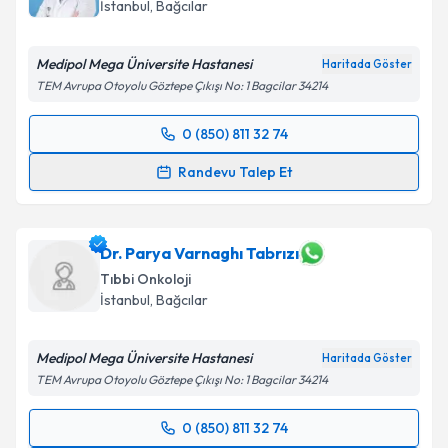
İstanbul
, Bağcılar
Medipol Mega Üniversite Hastanesi
Haritada Göster
TEM Avrupa Otoyolu Göztepe Çıkışı No: 1 Bagcilar 34214
0 (850) 811 32 74
Randevu Takvimi Talebi
Randevu Talep Et
Dr. Hakan Koçar
için randevu takvimi talebi
oluşturun. Size bu uzmandan randevu almanız için bir
takvim hazırlandığında e-posta ile bilgilendireceğiz.
Dr. Parya Varnaghı Tabrızı
Tıbbi Onkoloji
E-posta Adresiniz
İstanbul
, Bağcılar
Medipol Mega Üniversite Hastanesi
Haritada Göster
TEM Avrupa Otoyolu Göztepe Çıkışı No: 1 Bagcilar 34214
Kişisel verilerimin işlenmesine ilişkin
Aydınlatma
Metni
'ni okudum ve kişisel verilerimin belirtilen
0 (850) 811 32 74
kapsamda işlenmesini kabul ediyorum.
Randevu Takvimi Talebi