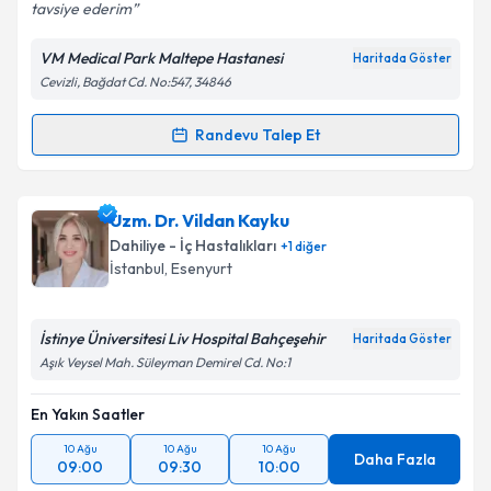
tavsiye ederim
VM Medical Park Maltepe Hastanesi
Haritada Göster
Cevizli, Bağdat Cd. No:547, 34846
Randevu Talep Et
Randevu Takvimi Talebi
Uzm. Dr. Nargiz Majidova
için randevu takvimi
Uzm. Dr. Vildan Kayku
talebi oluşturun. Size bu uzmandan randevu almanız
Dahiliye - İç Hastalıkları
+
1
diğer
için bir takvim hazırlandığında e-posta ile
İstanbul
, Esenyurt
bilgilendireceğiz.
E-posta Adresiniz
İstinye Üniversitesi Liv Hospital Bahçeşehir
Haritada Göster
Aşık Veysel Mah. Süleyman Demirel Cd. No:1
En Yakın Saatler
Kişisel verilerimin işlenmesine ilişkin
Aydınlatma
10 Ağu
10 Ağu
10 Ağu
Metni
'ni okudum ve kişisel verilerimin belirtilen
Daha Fazla
09:00
09:30
10:00
kapsamda işlenmesini kabul ediyorum.