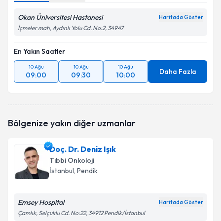
Okan Üniversitesi Hastanesi
Haritada Göster
İçmeler mah, Aydınlı Yolu Cd. No:2, 34947
En Yakın Saatler
10 Ağu
10 Ağu
10 Ağu
Daha Fazla
09:00
09:30
10:00
Bölgenize yakın diğer uzmanlar
Doç. Dr. Deniz Işık
Tıbbi Onkoloji
İstanbul
, Pendik
Emsey Hospital
Haritada Göster
Çamlık, Selçuklu Cd. No:22, 34912 Pendik/İstanbul