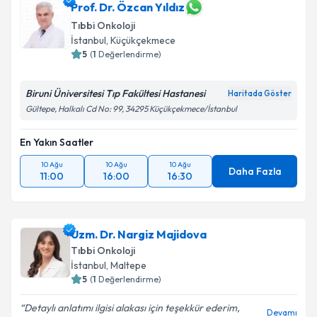
takvim hazırlandığında e-posta ile bilgilendireceğiz.
Prof. Dr. Özcan Yıldız
Tıbbi Onkoloji
E-posta Adresiniz
İstanbul
, Küçükçekmece
5
(
1
Değerlendirme)
Biruni Üniversitesi Tıp Fakültesi Hastanesi
Haritada Göster
Kişisel verilerimin işlenmesine ilişkin
Aydınlatma
Gültepe, Halkalı Cd No: 99, 34295 Küçükçekmece/İstanbul
Metni
'ni okudum ve kişisel verilerimin belirtilen
kapsamda işlenmesini kabul ediyorum.
En Yakın Saatler
10 Ağu
10 Ağu
10 Ağu
Daha Fazla
Takvim Talebini Gönder
11:00
16:00
16:30
Uzm. Dr. Nargiz Majidova
Tıbbi Onkoloji
İstanbul
, Maltepe
5
(
1
Değerlendirme)
Detaylı anlatımı ilgisi alakası için teşekkür ederim,
Devamı