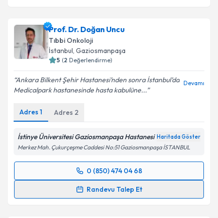
Takvim Talebini Gönder
Prof. Dr. Doğan Uncu
Tıbbi Onkoloji
İstanbul
, Gaziosmanpaşa
5
(
2
Değerlendirme)
Ankara Bilkent Şehir Hastanesi’nden sonra İstanbul’da
Devamı
Medicalpark hastanesinde hasta kabulüne...
Adres
1
Adres
2
İstinye Üniversitesi Gaziosmanpaşa Hastanesi
Haritada Göster
Merkez Mah. Çukurçeşme Caddesi No:51 Gaziosmanpaşa İSTANBUL
0 (850) 474 04 68
Randevu Takvimi Talebi
Randevu Talep Et
Prof. Dr. Doğan Uncu
için randevu takvimi talebi
oluşturun. Size bu uzmandan randevu almanız için bir