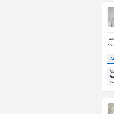
Ank
Med
A
İs
Ha
Me