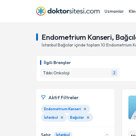
Uzmanlar
Klin
Endometrium Kanseri, Bağcıla
İstanbul
Bağcılar
içinde toplam
10
Endometrium K
İlgili Branşlar
Tıbbi Onkoloji
2
Aktif Filtreler
Endometrium Kanseri
İstanbul
Bağcılar
Şehir
İstanbul