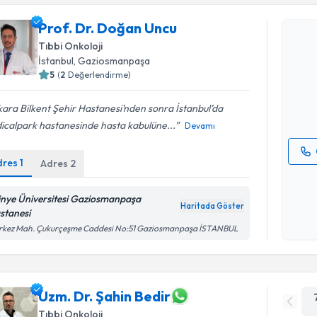
Randevu T
Prof. Dr. Doğan Uncu
Tıbbi Onkoloji
Prof. Dr.
İstanbul
, Gaziosmanpaşa
Size bu uzm
hazırlandığ
5
(
2
Değerlendirme)
E-posta Ad
ara Bilkent Şehir Hastanesi’nden sonra İstanbul’da
icalpark hastanesinde hasta kabulüne...
Devamı
dres
1
Adres
2
Kişisel
okudum
tinye Üniversitesi Gaziosmanpaşa
işlenm
Haritada Göster
stanesi
rkez Mah. Çukurçeşme Caddesi No:51 Gaziosmanpaşa İSTANBUL
Uzm. Dr. Şahin Bedir
Tıbbi Onkoloji