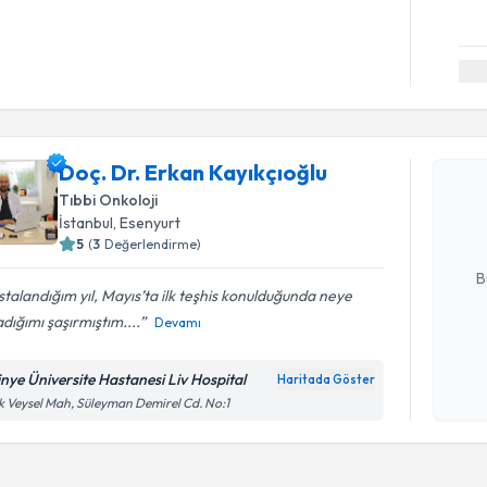
Randevu T
Doç. Dr. E
Doç. Dr. Erkan Kayıkçıoğlu
oluşturun. 
Tıbbi Onkoloji
hazırlandığ
İstanbul
, Esenyurt
5
(
3
Değerlendirme)
E-posta Ad
B
talandığım yıl, Mayıs’ta ilk teşhis konulduğunda neye
dığımı şaşırmıştım....
Devamı
Kişisel
okudum
tinye Üniversite Hastanesi Liv Hospital
Haritada Göster
işlenm
k Veysel Mah, Süleyman Demirel Cd. No:1