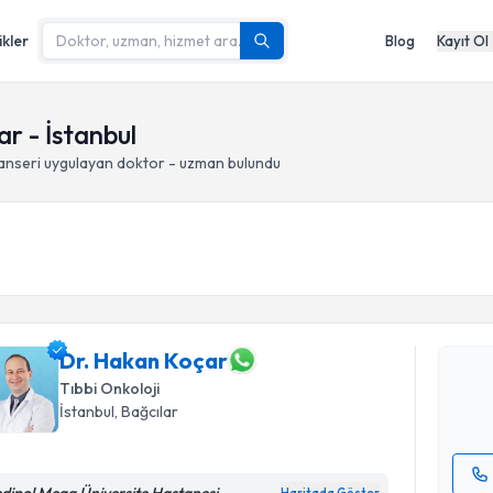
ikler
Blog
Kayıt Ol
r - İstanbul
anseri
uygulayan doktor - uzman bulundu
Randevu T
Dr. Hakan
uzmandan ra
posta ile bi
Dr. Hakan Koçar
Tıbbi Onkoloji
E-posta Ad
İstanbul
, Bağcılar