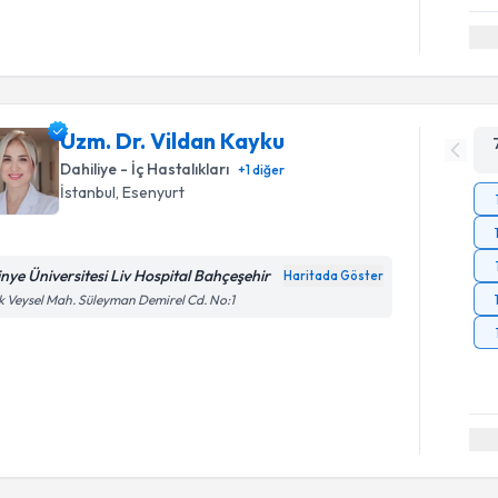
Uzm. Dr. Vildan Kayku
Dahiliye - İç Hastalıkları
+
1
diğer
İstanbul
, Esenyurt
tinye Üniversitesi Liv Hospital Bahçeşehir
Haritada Göster
k Veysel Mah. Süleyman Demirel Cd. No:1