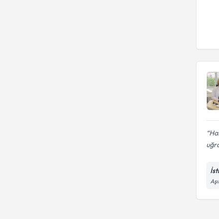
Has
uğra
İs
Aşı