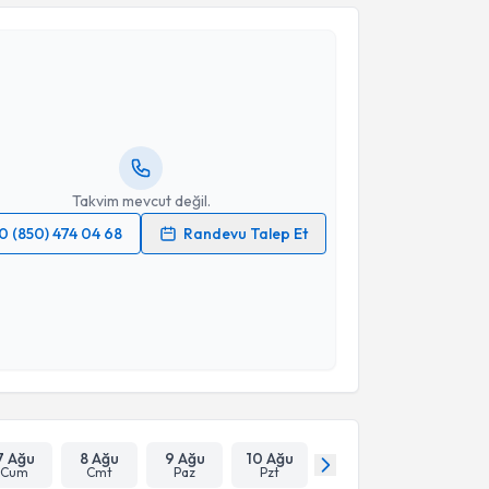
akvimi Talebi
 Doğan Uncu
için randevu takvimi talebi oluşturun.
andan randevu almanız için bir takvim
ında e-posta ile bilgilendireceğiz.
resiniz
Takvim mevcut değil.
0 (850) 474 04 68
Randevu Talep Et
 verilerimin işlenmesine ilişkin
Aydınlatma Metni
'ni
 ve kişisel verilerimin belirtilen kapsamda
esini kabul ediyorum.
Takvim Talebini Gönder
7 Ağu
8 Ağu
9 Ağu
10 Ağu
Cum
Cmt
Paz
Pzt