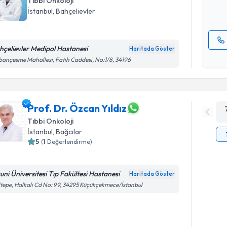
Tıbbi Onkoloji
E-posta Ad
İstanbul
, Bahçelievler
hçelievler Medipol Hastanesi
Haritada Göster
Kişisel
ançesme Mahallesi, Fatih Caddesi, No:1/8, 34196
okudum
işlenm
Prof. Dr. Özcan Yıldız
Tıbbi Onkoloji
İstanbul
, Bağcılar
5
(
1
Değerlendirme)
runi Üniversitesi Tıp Fakültesi Hastanesi
Haritada Göster
tepe, Halkalı Cd No: 99, 34295 Küçükçekmece/İstanbul