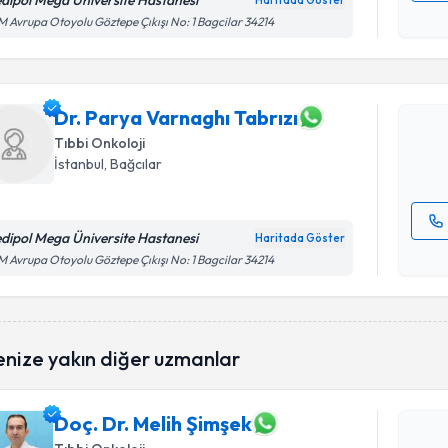
dipol Mega Üniversite Hastanesi
Haritada Göster
Randevu T
Kişisel
 Avrupa Otoyolu Göztepe Çıkışı No: 1 Bagcilar 34214
okudum
işlenm
Dr. Parya
oluşturun. 
hazırlandığ
Dr. Parya Varnaghı Tabrızı
Tıbbi Onkoloji
E-posta Ad
İstanbul
, Bağcılar
dipol Mega Üniversite Hastanesi
Haritada Göster
Kişisel
 Avrupa Otoyolu Göztepe Çıkışı No: 1 Bagcilar 34214
okudum
işlenm
Randevu T
enize yakın diğer uzmanlar
Doç. Dr. M
Size bu uzm
hazırlandığ
Doç. Dr. Melih Şimşek