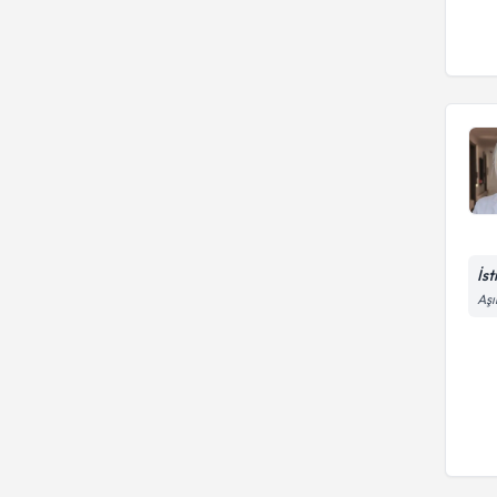
İs
Aşı