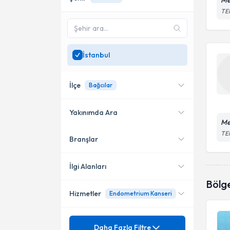
Me
TEM
İstanbul
İlçe
Bağcılar
Yakınımda Ara
Me
TEM
Branşlar
Konumuma yakın uzmanları
Esenyurt
göster
Gaziosmanpaşa
İlgi Alanları
Bölg
Kadıköy
Hizmetler
Endometrium Kanseri
Tıbbi Onkoloji
Bağcılar
Mezuniyet
Adenokarsinom
Daha Fazla Filtre
Küçükçekmece