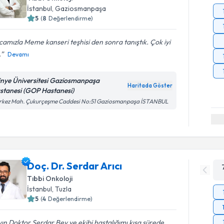
İstanbul
, Gaziosmanpaşa
5
(
8
Değerlendirme)
amızla Meme kanseri teşhisi den sonra tanıştık. Çok iyi
.
Devamı
tinye Üniversitesi Gaziosmanpaşa
Haritada Göster
stanesi (GOP Hastanesi)
rkez Mah. Çukurçeşme Caddesi No:51 Gaziosmanpaşa İSTANBUL
Doç. Dr. Serdar Arıcı
Tıbbi Onkoloji
İstanbul
, Tuzla
5
(
4
Değerlendirme)
ın Doktor Serdar Bey ve ekibi hastalığımı kısa sürede