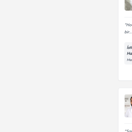
Hoc
bir..
İs
Ha
Me
Say