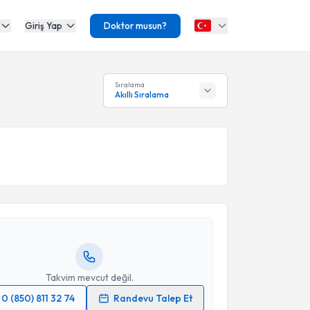
Giriş Yap
Doktor musun?
Sıralama
Akıllı Sıralama
akvimi Talebi
 Koçar
için randevu takvimi talebi oluşturun. Size bu
ndevu almanız için bir takvim hazırlandığında e-
lgilendireceğiz.
resiniz
Takvim mevcut değil.
0 (850) 811 32 74
Randevu Talep Et