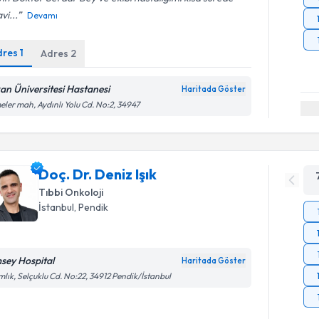
vi...
Devamı
dres
1
Adres
2
an Üniversitesi Hastanesi
Haritada Göster
eler mah, Aydınlı Yolu Cd. No:2, 34947
Doç. Dr. Deniz Işık
Tıbbi Onkoloji
İstanbul
, Pendik
sey Hospital
Haritada Göster
lık, Selçuklu Cd. No:22, 34912 Pendik/İstanbul