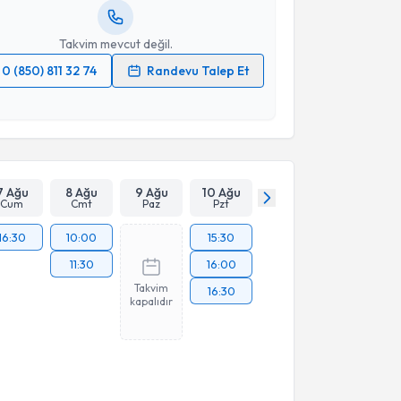
resiniz
Takvim mevcut değil.
0 (850) 811 32 74
Randevu Talep Et
 verilerimin işlenmesine ilişkin
Aydınlatma Metni
'ni
 ve kişisel verilerimin belirtilen kapsamda
esini kabul ediyorum.
Takvim Talebini Gönder
7 Ağu
8 Ağu
9 Ağu
10 Ağu
Cum
Cmt
Paz
Pzt
16:30
10:00
15:30
11:30
16:00
Takvim
16:30
kapalıdır