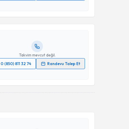
akvimi Talebi
 verilerimin işlenmesine ilişkin
Aydınlatma Metni
'ni
 ve kişisel verilerimin belirtilen kapsamda
esini kabul ediyorum.
 Varnaghı Tabrızı
için randevu takvimi talebi
Size bu uzmandan randevu almanız için bir takvim
ında e-posta ile bilgilendireceğiz.
Takvim Talebini Gönder
resiniz
Takvim mevcut değil.
0 (850) 811 32 74
Randevu Talep Et
 verilerimin işlenmesine ilişkin
Aydınlatma Metni
'ni
 ve kişisel verilerimin belirtilen kapsamda
esini kabul ediyorum.
akvimi Talebi
Takvim Talebini Gönder
elih Şimşek
için randevu takvimi talebi oluşturun.
andan randevu almanız için bir takvim
ında e-posta ile bilgilendireceğiz.