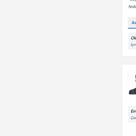
teda
A
Ok
İçm
Em
Çam