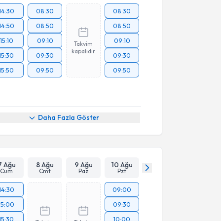
14:30
08:30
08:30
14:50
08:50
08:50
15:10
09:10
09:10
Takvim
kapalıdır
15:30
09:30
09:30
15:50
09:50
09:50
Daha Fazla Göster
7 Ağu
8 Ağu
9 Ağu
10 Ağu
Cum
Cmt
Paz
Pzt
14:30
09:00
15:00
09:30
15:30
10:00