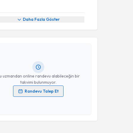
Daha Fazla Göster
akvimi Talebi
rkan Kayıkçıoğlu
için randevu takvimi talebi
Size bu uzmandan randevu almanız için bir takvim
ında e-posta ile bilgilendireceğiz.
resiniz
u uzmandan online randevu alabileceğin bir
takvimi bulunmuyor.
Randevu Talep Et
 verilerimin işlenmesine ilişkin
Aydınlatma Metni
'ni
 ve kişisel verilerimin belirtilen kapsamda
esini kabul ediyorum.
Takvim Talebini Gönder