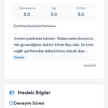
sonsuz iyi ki tanımışım
müteşekkirim hayatımı bir şekilde ona borçluyum
Zamanlama
İlgi
Ortam
bana yaşattığı ve kazandırdığı zaman için ona
5.0
5.0
5.0
çok teşekkür ederim.
Özel Kolan Beylikdüzü Hastanesi
Annem pankreas kanseri. Tedavi süreci boyunca
tek güvendiğimiz doktor Erkan Bey oldu. En kötü
sağlık şartlarından daha kötüsü olacak diye
düşünürken Erkan bey ve ekip arkadaşları
Devamı
sayesinde annem şu an hayatta ve sağlığına
Şikayet Et
kavuşma yönünde emin adımlarla ilerliyoruz.
Mesleki Bilgiler
Deneyim Süresi