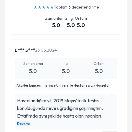
★
★
★
★
★
Toplam
3
değerlendirme
Zamanlama
İlgi
Ortam
5.0
5.0
5.0
E*** S***
23.03.2024
Zamanlama
İlgi
Ortam
5.0
5.0
5.0
Akciğer kanseri
İstinye Üniversite Hastanesi Liv Hospital
Hastalandığım yıl, 2019 Mayıs’ta ilk teşhis
konulduğunda neye uğradığımı şaşırmıştım.
Etrafımda aynı şekilde hasta olan insanları
duyuyordum fakat insan kendi yaşayınca çok
Devamı
farklı bir deneyim oluyor. Doktor Erkan Bey beni