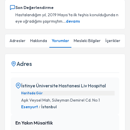
Son Değerlendirme
Hastalandığım yıl, 2019 Mayıs’ta ilk teşhis konulduğunda n
eye uğradığımı şaşırmıştım....
devamı
Adresler
Hakkında
Yorumlar
Mesleki Bilgiler
İçerikler
Adres
İstinye Üniversite Hastanesi Liv Hospital
Haritada Gör
Aşık Veysel Mah, Süleyman Demirel Cd. No:1
Esenyurt
İstanbul
/
En Yakın Müsaitlik