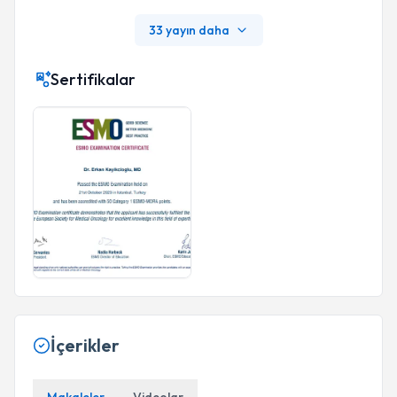
ŞANLARINDA FONKSİYONEL GASTROİNTESTİNA
L BOZUKLUKLARIN ROMA III KRİTERLERİ EŞLİĞİ
33 yayın daha
NDE SIKLIĞI VE BİRLİKTELİĞİNİN BELİRLENMES
İ. Turkish Journal Of Clinics And Laboratory, 13(4), 4
Sertifikalar
33-438., Doi: 10.18663/tjcl.788057
İçerikler