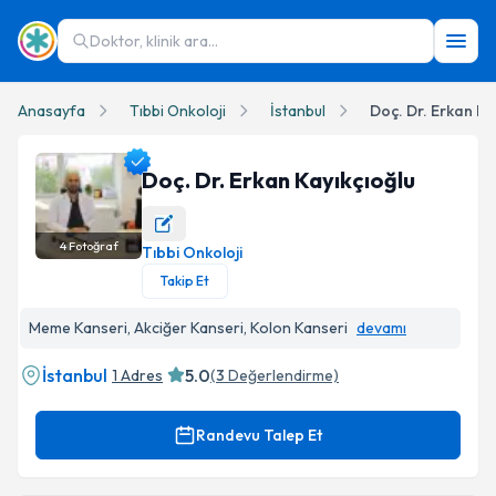
Doktor, klinik ara...
Anasayfa
Tıbbi Onkoloji
İstanbul
Doç. Dr. Erkan Ka
Doç. Dr. Erkan Kayıkçıoğlu
4
Fotoğraf
Tıbbi Onkoloji
Doç. Dr. Erkan Kayıkçıoğlu Profil Fotoğrafı
Takip Et
Meme Kanseri, Akciğer Kanseri, Kolon Kanseri
devamı
İstanbul
5.0
1 Adres
(
3
Değerlendirme)
Randevu Talep Et