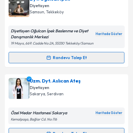
Diyetisyen
E-posta Adresiniz
Samsun
,
Tekkeköy
Diyetisyen Oğulcan İpek Beslenme ve Diyet
Haritada Göster
Danışmanlık Merkezi
Kişisel verilerimin işlenmesine ilişkin
Aydınlatma
19 Mayıs, 669. Cadde No:2A, 55330 Tekkeköy/Samsun
Metni
'ni okudum ve kişisel verilerimin belirtilen
kapsamda işlenmesini kabul ediyorum.
Randevu Talep Et
Randevu Takvimi Talebi
Takvim Talebini Gönder
Dyt. Oğulcan İpek
için randevu takvimi talebi
Uzm. Dyt. Aslıcan Ateş
oluşturun. Size bu uzmandan randevu almanız için bir
Diyetisyen
takvim hazırlandığında e-posta ile bilgilendireceğiz.
Sakarya
,
Serdivan
E-posta Adresiniz
Özel Medar Hastanesi Sakarya
Haritada Göster
Kemalpaşa, Bağlar Cd. No:116