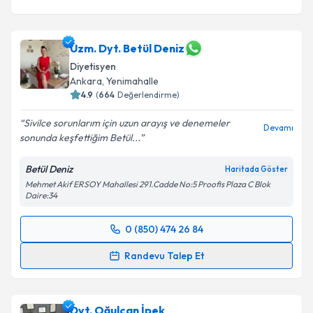
Uzm. Dyt. Betül Deniz
Diyetisyen
Ankara
,
Yenimahalle
4.9
(
664
Değerlendirme)
Sivilce sorunlarım için uzun arayış ve denemeler
Devamı
sonunda keşfettiğim Betül...
Betül Deniz
Haritada Göster
Mehmet Akif ERSOY Mahallesi 291.Cadde No:5 Proofis Plaza C Blok
Daire:34
0 (850) 474 26 84
Randevu Takvimi Talebi
Randevu Talep Et
Uzm. Dyt. Betül Deniz
için randevu takvimi talebi
oluşturun. Size bu uzmandan randevu almanız için bir
Dyt. Oğulcan İpek
takvim hazırlandığında e-posta ile bilgilendireceğiz.