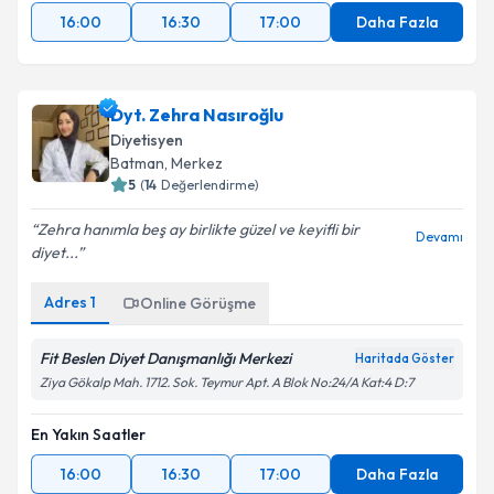
16:00
16:30
17:00
Daha Fazla
Dyt. Zehra Nasıroğlu
Diyetisyen
Batman
,
Merkez
5
(
14
Değerlendirme)
Zehra hanımla beş ay birlikte güzel ve keyifli bir
Devamı
diyet...
Adres
1
Online Görüşme
Fit Beslen Diyet Danışmanlığı Merkezi
Haritada Göster
Ziya Gökalp Mah. 1712. Sok. Teymur Apt. A Blok No:24/A Kat:4 D:7
En Yakın Saatler
16:00
16:30
17:00
Daha Fazla