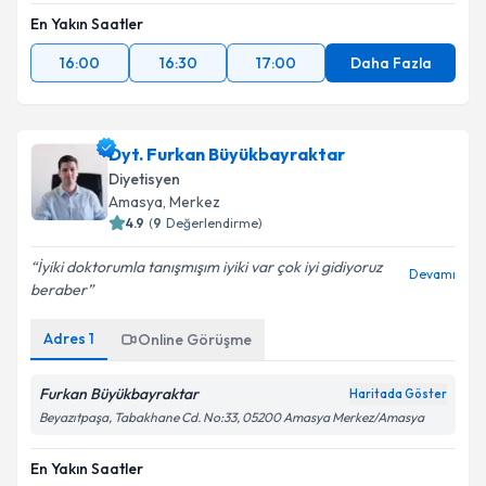
En Yakın Saatler
16:00
16:30
17:00
Daha Fazla
Dyt. Furkan Büyükbayraktar
Diyetisyen
Amasya
,
Merkez
4.9
(
9
Değerlendirme)
İyiki doktorumla tanışmışım iyiki var çok iyi gidiyoruz
Devamı
beraber
Adres
1
Online Görüşme
Furkan Büyükbayraktar
Haritada Göster
Beyazıtpaşa, Tabakhane Cd. No:33, 05200 Amasya Merkez/Amasya
En Yakın Saatler