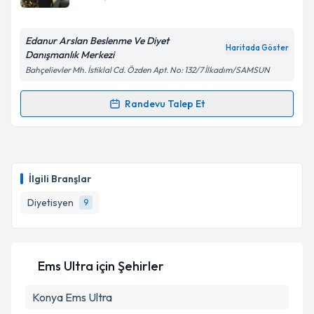
E-posta Adresiniz
Edanur Arslan Beslenme Ve Diyet
Haritada Göster
Danışmanlık Merkezi
Bahçelievler Mh. İstiklal Cd. Özden Apt. No: 132/7 İlkadım/SAMSUN
Kişisel verilerimin işlenmesine ilişkin
Aydınlatma
Metni
'ni okudum ve kişisel verilerimin belirtilen
Randevu Talep Et
Randevu Takvimi Talebi
kapsamda işlenmesini kabul ediyorum.
Dyt. Edanur Arslan
için randevu takvimi talebi
Takvim Talebini Gönder
oluşturun. Size bu uzmandan randevu almanız için bir
İlgili Branşlar
takvim hazırlandığında e-posta ile bilgilendireceğiz.
Diyetisyen
9
E-posta Adresiniz
Ems Ultra
için Şehirler
Kişisel verilerimin işlenmesine ilişkin
Aydınlatma
Konya
Ems Ultra
Metni
'ni okudum ve kişisel verilerimin belirtilen
kapsamda işlenmesini kabul ediyorum.