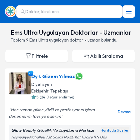
Doktor, klinik ara...
Ems Ultra Uygulayan Doktorlar - Uzmanlar
Toplam
9
Ems Ultra
uygulayan doktor - uzman bulundu.
Filtrele
Akıllı Sıralama
Dyt. Gizem Yılmaz
Diyetisyen
Eskişehir
,
Tepebaşı
5
(
24
Değerlendirme)
Her zaman güler yüzlü ve profesyonel işlem
Devamı
denemenizi tavsiye ederim
Glow Beauty Güzellik Ve Zayıflama Merkezi
Haritada Göster
Hoşnudiye Mahallesi 732. Sokak No:20 Kat:1 Daire 11 N Ofis