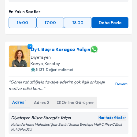
En Yakın Saatler
16:00
17:00
18:00
Daha Fazla
Dyt. Büşra Karagöz Yalçın
Diyetisyen
Konya
,
Karatay
5
(
27
Değerlendirme)
Gönül rahatlığıyla tavsiye ederim çok ilgili anlayışlı
Devamı
motive edici ben...
Adres
1
Adres
2
Online Görüşme
Diyetisyen Büşra Karagöz Yalçın
Haritada Göster
Kalenderhane Mahallesi Şair Senihi Sokak Enntepe Mall Office C Blok
Kat:3 No:305