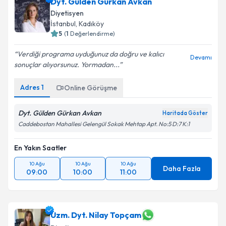
Dyt. Gülden Gürkan Avkan
Diyetisyen
İstanbul
, Kadıköy
5
(
1
Değerlendirme)
Verdiği programa uyduğunuz da doğru ve kalıcı
Devamı
sonuçlar alıyorsunuz. Yormadan...
Adres
1
Online Görüşme
Dyt. Gülden Gürkan Avkan
Haritada Göster
Caddebostan Mahallesi Gelengül Sokak Mehtap Apt. No:5 D:7 K:1
En Yakın Saatler
10 Ağu
10 Ağu
10 Ağu
Daha Fazla
09:00
10:00
11:00
Uzm. Dyt. Nilay Topçam