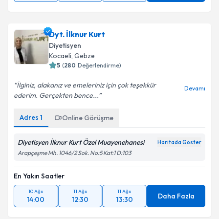
Dyt. İlknur Kurt
Diyetisyen
Kocaeli
, Gebze
5
(
280
Değerlendirme)
İlginiz, alakanız ve emeleriniz için çok teşekkür
Devamı
ederim. Gerçekten bence...
Adres
1
Online Görüşme
Diyetisyen İlknur Kurt Özel Muayenehanesi
Haritada Göster
Arapçeşme Mh. 1046/2 Sok. No:5 Kat:1 D:103
En Yakın Saatler
10 Ağu
11 Ağu
11 Ağu
Daha Fazla
14:00
12:30
13:30