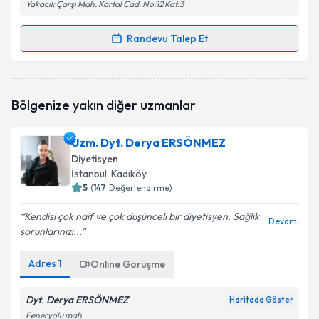
Yakacık Çarşı Mah. Kartal Cad. No:12 Kat:3
Randevu Talep Et
Randevu Takvimi Talebi
Dyt. Nisa Nur Erbaş Uysal
için randevu takvimi talebi
Bölgenize yakın diğer uzmanlar
oluşturun. Size bu uzmandan randevu almanız için bir
takvim hazırlandığında e-posta ile bilgilendireceğiz.
Uzm. Dyt. Derya ERSÖNMEZ
E-posta Adresiniz
Diyetisyen
İstanbul
, Kadıköy
5
(
147
Değerlendirme)
Kendisi çok naif ve çok düşünceli bir diyetisyen. Sağlık
Kişisel verilerimin işlenmesine ilişkin
Aydınlatma
Devamı
sorunlarınızı...
Metni
'ni okudum ve kişisel verilerimin belirtilen
kapsamda işlenmesini kabul ediyorum.
Adres
1
Online Görüşme
Takvim Talebini Gönder
Dyt. Derya ERSÖNMEZ
Haritada Göster
Feneryolu mah