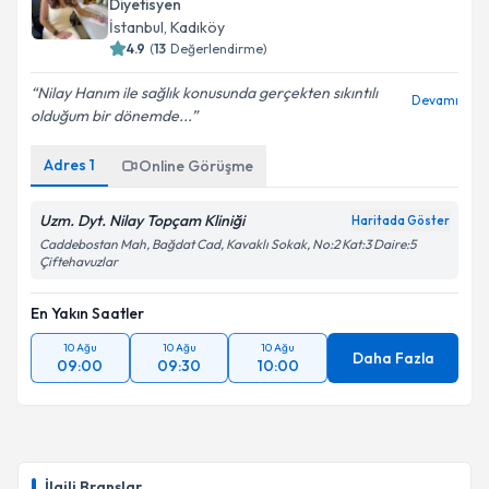
Diyetisyen
İstanbul
, Kadıköy
4.9
(
13
Değerlendirme)
Nilay Hanım ile sağlık konusunda gerçekten sıkıntılı
Devamı
olduğum bir dönemde...
Adres
1
Online Görüşme
Uzm. Dyt. Nilay Topçam Kliniği
Haritada Göster
Caddebostan Mah, Bağdat Cad, Kavaklı Sokak, No:2 Kat:3 Daire:5
Çiftehavuzlar
En Yakın Saatler
10 Ağu
10 Ağu
10 Ağu
Daha Fazla
09:00
09:30
10:00
İlgili Branşlar