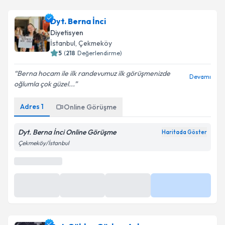
Dyt. Berna İnci
Diyetisyen
İstanbul
, Çekmeköy
5
(
218
Değerlendirme)
Berna hocam ile ilk randevumuz ilk görüşmenizde
Devamı
oğlumla çok güzel...
Adres
1
Online Görüşme
Dyt. Berna İnci Online Görüşme
Haritada Göster
Çekmeköy/İstanbul