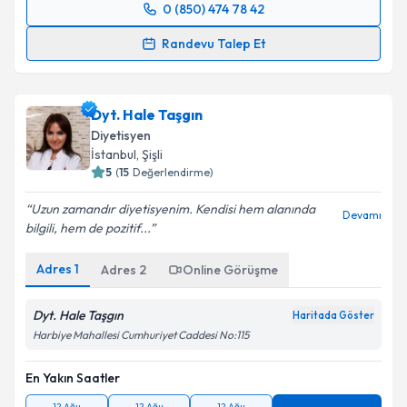
0 (850) 474 78 42
Randevu Takvimi Talebi
Randevu Talep Et
Uzm. Dyt. Nebile Dertli
için randevu takvimi talebi
oluşturun. Size bu uzmandan randevu almanız için bir
Dyt. Hale Taşgın
takvim hazırlandığında e-posta ile bilgilendireceğiz.
Diyetisyen
E-posta Adresiniz
İstanbul
, Şişli
5
(
15
Değerlendirme)
Uzun zamandır diyetisyenim. Kendisi hem alanında
Devamı
bilgili, hem de pozitif...
Kişisel verilerimin işlenmesine ilişkin
Aydınlatma
Metni
'ni okudum ve kişisel verilerimin belirtilen
Adres
1
Adres
2
Online Görüşme
kapsamda işlenmesini kabul ediyorum.
Dyt. Hale Taşgın
Haritada Göster
Takvim Talebini Gönder
Harbiye Mahallesi Cumhuriyet Caddesi No:115
En Yakın Saatler
12 Ağu
12 Ağu
12 Ağu