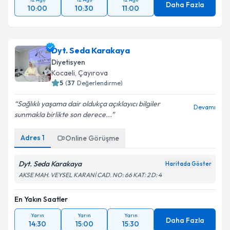
Daha Fazla
10:00
10:30
11:00
Dyt. Seda Karakaya
Diyetisyen
Kocaeli
, Çayırova
5
(
37
Değerlendirme)
Sağlıklı yaşama dair oldukça açıklayıcı bilgiler
Devamı
sunmakla birlikte son derece...
Adres
1
Online Görüşme
Dyt. Seda Karakaya
Haritada Göster
AKSE MAH. VEYSEL KARANİ CAD. NO: 66 KAT: 2 D: 4
En Yakın Saatler
Yarın
Yarın
Yarın
Daha Fazla
14:30
15:00
15:30