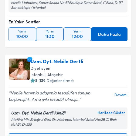
Meclis Mahallesi, Soner Sokak No:51 Boutique Daca Sitesi, C Blok, D:131
Sancaktepe / İstanbul
En Yakın Saatler
Yarın
Yarın
Yarın
Daha Fazla
10:00
11:30
12:00
Uzm. Dyt. Nebile Dertli
Diyetisyen
İstanbul
, Ataşehir
5
(
139
Değerlendirme)
Nebile hanımla adaşımla tesadüfen tanışıp
Devamı
başlamıştık. Ama iyiki tesadüf olmuş...
Uzm. Dyt. Nebile Dertli Kliniği
Haritada Göster
Atatürk Mh. Ertuğrul Gazi Sk. Metropol İstanbul Sitesi No:2B C1 Blok
Kat:24 D: 355