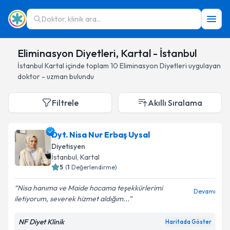
Doktor, klinik ara...
Eliminasyon Diyetleri, Kartal - İstanbul
İstanbul
Kartal
içinde toplam
10
Eliminasyon Diyetleri
uygulayan
doktor - uzman bulundu
Filtrele
Akıllı Sıralama
Dyt. Nisa Nur Erbaş Uysal
Diyetisyen
İstanbul
, Kartal
5
(
1
Değerlendirme)
Nisa hanıma ve Maide hocama teşekkürlerimi
Devamı
iletiyorum, severek hizmet aldığım...
NF Diyet Klinik
Haritada Göster