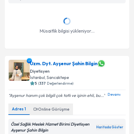
Müsaitlik bilgisi yükleniyor...
Uzm. Dyt. Ayşenur Şahin Bilgin
Diyetisyen
İstanbul
, Sancaktepe
5
(
337
Değerlendirme)
Devamı
Ayşenur hanım çok bilgili çok tatlı ve işinin ehli, bu...
Adres
1
Online Görüşme
Özel Sağlık Meslek Hizmet Birimi Diyetisyen
Haritada Göster
Ayşenur Şahin Bilgin