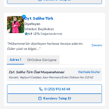
Randevu Takvimi Talebi
Takvim Talebini Gönder
Dyt. Elif Berfin Aydoğdu
için randevu takvimi talebi
Dyt. Saliha Türk
oluşturun. Size bu uzmandan randevu almanız için bir
Diyetisyen
takvim hazırlandığında e-posta ile bilgilendireceğiz.
İstanbul
, Beylikdüzü
4.9
(
274
Değerlendirme)
E-posta Adresiniz
Mükemmel bir diyetisyen herkese tavsiye ederim.
Devamı
Güler yüzü ve bilgisi...
Adres
1
Online Görüşme
Kişisel verilerimin işlenmesine ilişkin
Aydınlatma
Metni
'ni okudum ve kişisel verilerimin belirtilen
kapsamda işlenmesini kabul ediyorum.
Dyt. Saliha Türk Özel Muayenehanesi
Haritada Göster
Kavaklı, Yeşilyurt Caddesi, Azur Marmara Evleri Dükkan No: D2/42
Takvim Talebini Gönder
0 (212) 912 65 48
Randevu Takvimi Talebi
Randevu Talep Et
Dyt. Saliha Türk
için randevu takvimi talebi oluşturun.