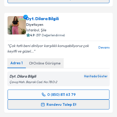
Uzm. Dyt. Esra Arı Yıl
için randevu takvimi talebi
oluşturun. Size bu uzmandan randevu almanız için bir
Dyt. Dilara Bilgili
takvim hazırlandığında e-posta ile bilgilendireceğiz.
Diyetisyen
E-posta Adresiniz
İstanbul
, Şile
4.9
(
37
Değerlendirme)
Çok tatlı beni dinliyor karşılıklı konuşabiliyoruz çok
Devamı
keyifli ve güzel...
Kişisel verilerimin işlenmesine ilişkin
Aydınlatma
Metni
'ni okudum ve kişisel verilerimin belirtilen
Adres
1
Online Görüşme
kapsamda işlenmesini kabul ediyorum.
Dyt. Dilara Bilgili
Haritada Göster
Takvim Talebini Gönder
Çavuş Mah. Bayrak Cad. No:7B D:2
0 (850) 811 63 79
Randevu Takvimi Talebi
Randevu Talep Et
Dyt. Dilara Bilgili
için randevu takvimi talebi