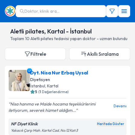
Doktor, klinik ara...
Aletli pilates, Kartal - İstanbul
Toplam
10
Aletli pilates
tedavisi yapan doktor - uzman bulundu
Filtrele
Akıllı Sıralama
Dyt. Nisa Nur Erbaş Uysal
Diyetisyen
İstanbul
, Kartal
5
(
1
Değerlendirme)
Nisa hanıma ve Maide hocama teşekkürlerimi
Devamı
iletiyorum, severek hizmet aldığım...
NF Diyet Klinik
Haritada Göster
Yakacık Çarşı Mah. Kartal Cad. No:12 Kat:3