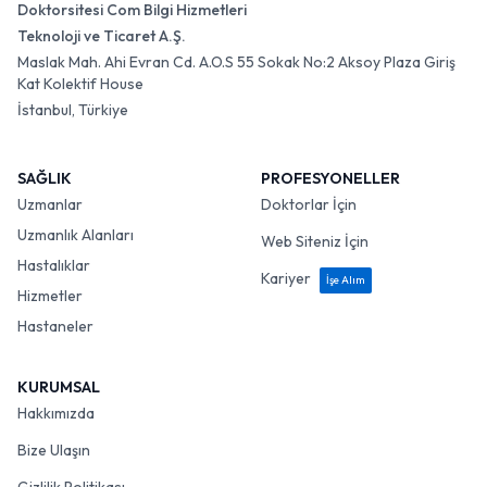
Doktorsitesi Com Bilgi Hizmetleri
Teknoloji ve Ticaret A.Ş.
Maslak Mah. Ahi Evran Cd. A.O.S 55 Sokak No:2 Aksoy Plaza Giriş
Kat Kolektif House
İstanbul, Türkiye
SAĞLIK
PROFESYONELLER
Uzmanlar
Doktorlar İçin
Uzmanlık Alanları
Web Siteniz İçin
Hastalıklar
Kariyer
İşe Alım
Hizmetler
Hastaneler
KURUMSAL
Hakkımızda
Bize Ulaşın