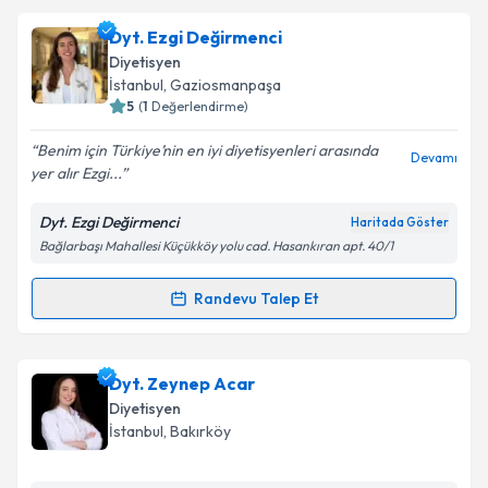
Size bu uzmandan randevu almanız için bir takvim
Dyt. Ezgi Değirmenci
hazırlandığında e-posta ile bilgilendireceğiz.
Diyetisyen
E-posta Adresiniz
İstanbul
, Gaziosmanpaşa
5
(
1
Değerlendirme)
Benim için Türkiye’nin en iyi diyetisyenleri arasında
Devamı
yer alır Ezgi...
Kişisel verilerimin işlenmesine ilişkin
Aydınlatma
Metni
'ni okudum ve kişisel verilerimin belirtilen
Dyt. Ezgi Değirmenci
Haritada Göster
kapsamda işlenmesini kabul ediyorum.
Bağlarbaşı Mahallesi Küçükköy yolu cad. Hasankıran apt. 40/1
Takvim Talebini Gönder
Randevu Talep Et
Randevu Takvimi Talebi
Dyt. Ezgi Değirmenci
için randevu takvimi talebi
Dyt. Zeynep Acar
oluşturun. Size bu uzmandan randevu almanız için bir
Diyetisyen
takvim hazırlandığında e-posta ile bilgilendireceğiz.
İstanbul
, Bakırköy
E-posta Adresiniz