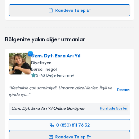
Randevu Talep Et
Randevu Takvimi Talebi
Dyt. Nisa Nur Erbaş Uysal
için randevu takvimi talebi
Bölgenize yakın diğer uzmanlar
oluşturun. Size bu uzmandan randevu almanız için bir
takvim hazırlandığında e-posta ile bilgilendireceğiz.
Uzm. Dyt. Esra Arı Yıl
E-posta Adresiniz
Diyetisyen
Bursa
, İnegöl
5
(
43
Değerlendirme)
Kesinlikle çok samimiydi. Umarım güzel ilerler. İlgili ve
Kişisel verilerimin işlenmesine ilişkin
Aydınlatma
Devamı
işinde iyi...
Metni
'ni okudum ve kişisel verilerimin belirtilen
kapsamda işlenmesini kabul ediyorum.
Uzm. Dyt. Esra Arı Yıl Online Görüşme
Haritada Göster
Takvim Talebini Gönder
0 (850) 811 76 32
Randevu Takvimi Talebi
Randevu Talep Et