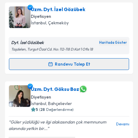
oluşturun. Size bu uzmandan randevu almanız için bir
Uzm. Dyt. İzel Gözübek
takvim hazırlandığında e-posta ile bilgilendireceğiz.
Diyetisyen
E-posta Adresiniz
İstanbul
, Çekmeköy
Dyt. İzel Gözübek
Haritada Göster
Taşdelen, Turgut Özal Cd. No: 112-118 D:Kat 1 Ofis 18
Kişisel verilerimin işlenmesine ilişkin
Aydınlatma
Metni
'ni okudum ve kişisel verilerimin belirtilen
Randevu Talep Et
kapsamda işlenmesini kabul ediyorum.
Randevu Takvimi Talebi
Takvim Talebini Gönder
Uzm. Dyt. İzel Gözübek
için randevu takvimi talebi
Uzm. Dyt. Göksu Boz
oluşturun. Size bu uzmandan randevu almanız için bir
Diyetisyen
takvim hazırlandığında e-posta ile bilgilendireceğiz.
İstanbul
, Bahçelievler
5
(
28
Değerlendirme)
E-posta Adresiniz
Güler yüzlülüğü ve ilgi alakasından çok memnunum
Devamı
alanında yetkin bir...