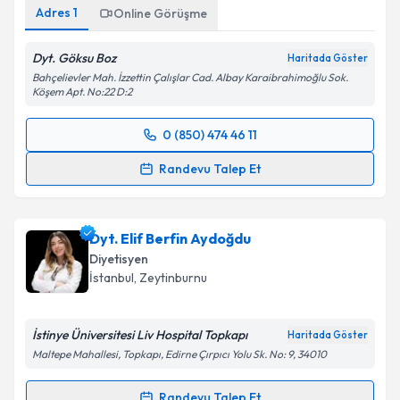
Adres
1
Kişisel verilerimin işlenmesine ilişkin
Online Görüşme
Aydınlatma
Metni
'ni okudum ve kişisel verilerimin belirtilen
kapsamda işlenmesini kabul ediyorum.
Dyt. Göksu Boz
Haritada Göster
Bahçelievler Mah. İzzettin Çalışlar Cad. Albay Karaibrahimoğlu Sok.
Köşem Apt. No:22 D:2
Takvim Talebini Gönder
0 (850) 474 46 11
Randevu Takvimi Talebi
Randevu Talep Et
Uzm. Dyt. Göksu Boz
için randevu takvimi talebi
oluşturun. Size bu uzmandan randevu almanız için bir
Dyt. Elif Berfin Aydoğdu
takvim hazırlandığında e-posta ile bilgilendireceğiz.
Diyetisyen
E-posta Adresiniz
İstanbul
, Zeytinburnu
İstinye Üniversitesi Liv Hospital Topkapı
Haritada Göster
Maltepe Mahallesi, Topkapı, Edirne Çırpıcı Yolu Sk. No: 9, 34010
Kişisel verilerimin işlenmesine ilişkin
Aydınlatma
Metni
'ni okudum ve kişisel verilerimin belirtilen
Randevu Talep Et
kapsamda işlenmesini kabul ediyorum.