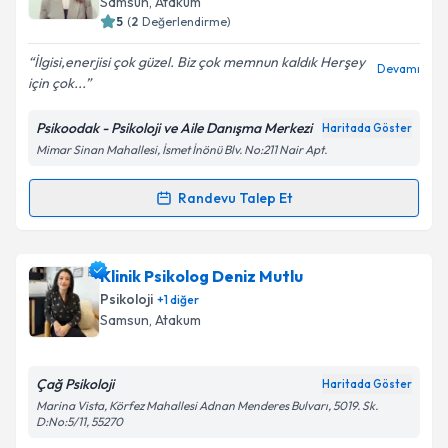
Samsun
, Atakum
bilgilendireceğiz.
5
(
2
Değerlendirme)
E-posta Adresiniz
İlgisi,enerjisi çok güzel. Biz çok memnun kaldık Herşey
Devamı
için çok...
Psikoodak - Psikoloji ve Aile Danışma Merkezi
Haritada Göster
Mimar Sinan Mahallesi, İsmet İnönü Blv. No:211 Nair Apt.
Kişisel verilerimin işlenmesine ilişkin
Aydınlatma
Metni
'ni okudum ve kişisel verilerimin belirtilen
kapsamda işlenmesini kabul ediyorum.
Randevu Talep Et
Randevu Takvimi Talebi
Takvim Talebini Gönder
Uzm. Psk. Birgül Baş
için randevu takvimi talebi
Klinik Psikolog Deniz Mutlu
oluşturun. Size bu uzmandan randevu almanız için bir
Psikoloji
+
1
diğer
takvim hazırlandığında e-posta ile bilgilendireceğiz.
Samsun
, Atakum
E-posta Adresiniz
Çağ Psikoloji
Haritada Göster
Marina Vista, Körfez Mahallesi Adnan Menderes Bulvarı, 5019. Sk.
D:No:5/11, 55270