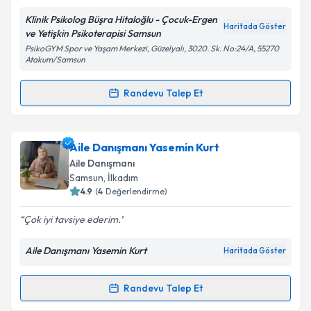
E-posta Adresiniz
Klinik Psikolog Büşra Hitaloğlu - Çocuk-Ergen
Haritada Göster
ve Yetişkin Psikoterapisi Samsun
PsikoGYM Spor ve Yaşam Merkezi, Güzelyalı, 3020. Sk. No:24/A, 55270
Atakum/Samsun
Kişisel verilerimin işlenmesine ilişkin
Aydınlatma
Randevu Talep Et
Metni
'ni okudum ve kişisel verilerimin belirtilen
Randevu Takvimi Talebi
kapsamda işlenmesini kabul ediyorum.
Klinik Psikolog Büşra Hitaloğlu
için randevu takvimi
Aile Danışmanı Yasemin Kurt
Takvim Talebini Gönder
talebi oluşturun. Size bu uzmandan randevu almanız
Aile Danışmanı
için bir takvim hazırlandığında e-posta ile
Samsun
, İlkadım
bilgilendireceğiz.
4.9
(
4
Değerlendirme)
E-posta Adresiniz
Çok iyi tavsiye ederim.
Aile Danışmanı Yasemin Kurt
Haritada Göster
Kişisel verilerimin işlenmesine ilişkin
Aydınlatma
Randevu Talep Et
Randevu Takvimi Talebi
Metni
'ni okudum ve kişisel verilerimin belirtilen