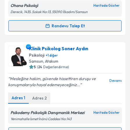
Ohana Psikoloji
Haritada Göster
Derecik, 1435. Sokak No:13, 55090 İlkadım/Samsun
Randevu Talep Et
Randevu Takvimi Talebi
Psk. Hanedan Bilevci
için randevu takvimi talebi
Klinik Psikolog Soner Aydın
oluşturun. Size bu uzmandan randevu almanız için bir
Psikoloji
+
1
diğer
takvim hazırlandığında e-posta ile bilgilendireceğiz.
Samsun
, Atakum
5
(
24
Değerlendirme)
E-posta Adresiniz
Mesleğine hakim, güvende hissettiren duruşu ve
Devamı
konuşmalarıyla hayal edemeyeceğiniz...
Adres
1
Adres
2
Kişisel verilerimin işlenmesine ilişkin
Aydınlatma
Metni
'ni okudum ve kişisel verilerimin belirtilen
kapsamda işlenmesini kabul ediyorum.
Psikodemy Psikolojik Danışmanlık Merkezi
Haritada Göster
Yenimahalle İsmet İnönü Caddesi No:143
Takvim Talebini Gönder