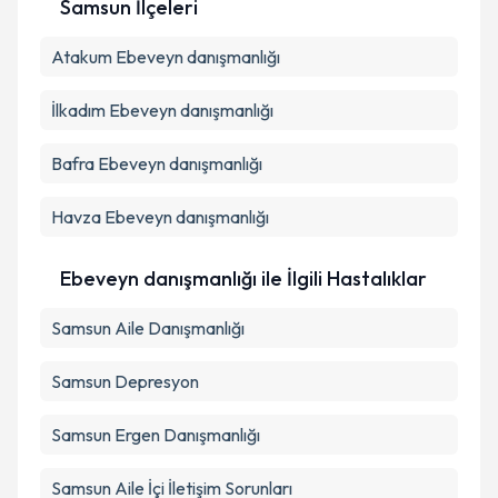
Samsun İlçeleri
Kişisel verilerimin işlenmesine ilişkin
Aydınlatma
Atakum
Metni
Ebeveyn danışmanlığı
'ni okudum ve kişisel verilerimin belirtilen
kapsamda işlenmesini kabul ediyorum.
İlkadım
Ebeveyn danışmanlığı
Takvim Talebini Gönder
Bafra
Ebeveyn danışmanlığı
Havza
Ebeveyn danışmanlığı
Ebeveyn danışmanlığı ile İlgili Hastalıklar
Samsun Aile Danışmanlığı
Samsun Depresyon
Samsun Ergen Danışmanlığı
Samsun Aile İçi İletişim Sorunları