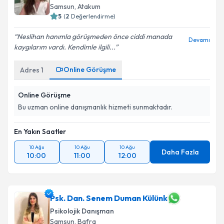
Samsun
, Atakum
5
(
2
Değerlendirme)
Neslihan hanımla görüşmeden önce ciddi manada
Devamı
kaygılarım vardı. Kendimle ilgili...
Online Görüşme
Adres
1
Online Görüşme
Bu uzman online danışmanlık hizmeti sunmaktadır.
En Yakın Saatler
10 Ağu
10 Ağu
10 Ağu
Daha Fazla
10:00
11:00
12:00
Psk. Dan. Senem Duman Külünk
Psikolojik Danışman
Samsun
, Bafra