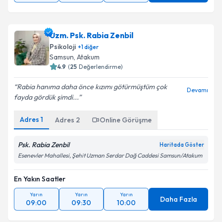
Uzm. Psk. Rabia Zenbil
Psikoloji
+
1
diğer
Samsun
, Atakum
4.9
(
25
Değerlendirme)
Rabia hanıma daha önce kızımı götürmüştüm çok
Devamı
fayda gördük şimdi...
Adres
1
Adres
2
Online Görüşme
Psk. Rabia Zenbil
Haritada Göster
Esenevler Mahallesi, Şehit Uzman Serdar Dağ Caddesi Samsun/Atakum
En Yakın Saatler
Yarın
Yarın
Yarın
Daha Fazla
09:00
09:30
10:00