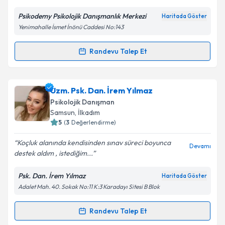
E-posta Adresiniz
Psikodemy Psikolojik Danışmanlık Merkezi
Haritada Göster
Yenimahalle İsmet İnönü Caddesi No:143
Randevu Talep Et
Randevu Takvimi Talebi
Kişisel verilerimin işlenmesine ilişkin
Aydınlatma
Metni
'ni okudum ve kişisel verilerimin belirtilen
kapsamda işlenmesini kabul ediyorum.
Uzm. Psk. Lokman Yılmaz
için randevu takvimi
Uzm. Psk. Dan. İrem Yılmaz
talebi oluşturun. Size bu uzmandan randevu almanız
Psikolojik Danışman
için bir takvim hazırlandığında e-posta ile
Takvim Talebini Gönder
Samsun
, İlkadım
bilgilendireceğiz.
5
(
3
Değerlendirme)
E-posta Adresiniz
Koçluk alanında kendisinden sınav süreci boyunca
Devamı
destek aldım , istediğim...
Psk. Dan. İrem Yılmaz
Haritada Göster
Adalet Mah. 40. Sokak No:11 K:3 Karadayı Sitesi B Blok
Kişisel verilerimin işlenmesine ilişkin
Aydınlatma
Metni
'ni okudum ve kişisel verilerimin belirtilen
kapsamda işlenmesini kabul ediyorum.
Randevu Talep Et
Randevu Takvimi Talebi