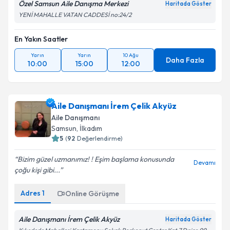
Özel Samsun Aile Danışma Merkezi
Haritada Göster
YENİ MAHALLE VATAN CADDESİ no:24/2
En Yakın Saatler
Yarın
Yarın
10 Ağu
Daha Fazla
10:00
15:00
12:00
Aile Danışmanı İrem Çelik Akyüz
Aile Danışmanı
Samsun
, İlkadım
5
(
92
Değerlendirme)
Bizim güzel uzmanımız! ! Eşim başlama konusunda
Devamı
çoğu kişi gibi...
Adres
1
Online Görüşme
Aile Danışmanı İrem Çelik Akyüz
Haritada Göster