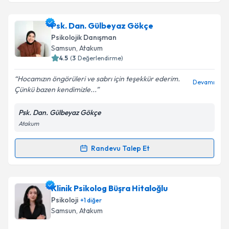
Takvim Talebini Gönder
Uzm. Psk. Dan. İrem Yılmaz
için randevu takvimi
Psk. Dan. Gülbeyaz Gökçe
talebi oluşturun. Size bu uzmandan randevu almanız
Psikolojik Danışman
için bir takvim hazırlandığında e-posta ile
Samsun
, Atakum
bilgilendireceğiz.
4.5
(
3
Değerlendirme)
E-posta Adresiniz
Hocamızın öngörüleri ve sabrı için teşekkür ederim.
Devamı
Çünkü bazen kendimizle...
Psk. Dan. Gülbeyaz Gökçe
Atakum
Kişisel verilerimin işlenmesine ilişkin
Aydınlatma
Metni
'ni okudum ve kişisel verilerimin belirtilen
kapsamda işlenmesini kabul ediyorum.
Randevu Talep Et
Randevu Takvimi Talebi
Takvim Talebini Gönder
Psk. Dan. Gülbeyaz Gökçe
için randevu takvimi
Klinik Psikolog Büşra Hitaloğlu
talebi oluşturun. Size bu uzmandan randevu almanız
Psikoloji
+
1
diğer
için bir takvim hazırlandığında e-posta ile
Samsun
, Atakum
bilgilendireceğiz.