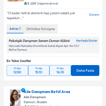
5
(
229
Değerlendirme)
O kadar tatlı bi doktorki hep çözüm odaklı çok
Devamı
teşekkür...
Adres
1
Online Görüşme
Psikolojik Danışman Senem Duman Külünk
Haritada Göster
Hacınabi Mahallesi Emirefendi Sokak Keçeli Apt. No:1 D:1
Bafra/Samsun
En Yakın Saatler
10 Ağu
10 Ağu
10 Ağu
Daha Fazla
12:50
15:10
16:10
Aile Danışmanı Betül Araz
Aile Danışmanı
Samsun
, İlkadım