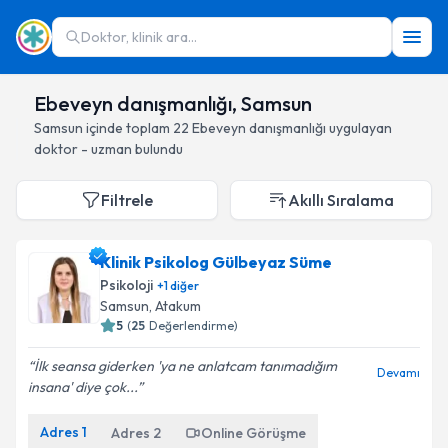
Doktor, klinik ara...
Ebeveyn danışmanlığı, Samsun
Samsun
içinde toplam
22
Ebeveyn danışmanlığı
uygulayan
doktor - uzman bulundu
Filtrele
Akıllı Sıralama
Klinik Psikolog Gülbeyaz Süme
Psikoloji
+
1
diğer
Samsun
, Atakum
5
(
25
Değerlendirme)
İlk seansa giderken 'ya ne anlatcam tanımadığım
Devamı
insana' diye çok...
Adres
1
Adres
2
Online Görüşme