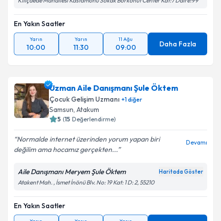
Kılıçdede Mahallesi Kastamonu Sokak Borkonut Center Kat:7 Daire:99
En Yakın Saatler
Yarın
Yarın
11 Ağu
Daha Fazla
10:00
11:30
09:00
Uzman Aile Danışmanı Şule Öktem
Çocuk Gelişim Uzmanı
+
1
diğer
Samsun
, Atakum
5
(
15
Değerlendirme)
Normalde internet üzerinden yorum yapan biri
Devamı
değilim ama hocamız gerçekten...
Aile Danışmanı Meryem Şule Öktem
Haritada Göster
Atakent Mah. , İsmet İnönü Blv. No: 19 Kat: 1 D: 2, 55210
En Yakın Saatler