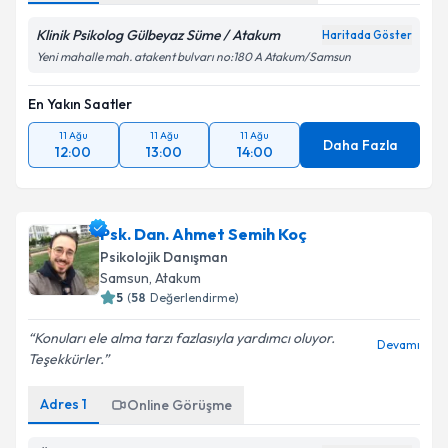
Klinik Psikolog Gülbeyaz Süme / Atakum
Haritada Göster
Yeni mahalle mah. atakent bulvarı no:180 A Atakum/Samsun
En Yakın Saatler
11 Ağu
11 Ağu
11 Ağu
Daha Fazla
12:00
13:00
14:00
Psk. Dan. Ahmet Semih Koç
Psikolojik Danışman
Samsun
, Atakum
5
(
58
Değerlendirme)
Konuları ele alma tarzı fazlasıyla yardımcı oluyor.
Devamı
Teşekkürler.
Adres
1
Online Görüşme