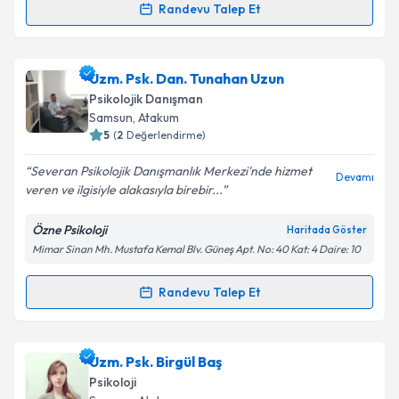
Randevu Talep Et
Randevu Takvimi Talebi
Klinik Psikolog Soner Aydın
için randevu takvimi
Uzm. Psk. Dan. Tunahan Uzun
talebi oluşturun. Size bu uzmandan randevu almanız
Psikolojik Danışman
için bir takvim hazırlandığında e-posta ile
Samsun
, Atakum
bilgilendireceğiz.
5
(
2
Değerlendirme)
E-posta Adresiniz
Severan Psikolojik Danışmanlık Merkezi'nde hizmet
Devamı
veren ve ilgisiyle alakasıyla birebir...
Özne Psikoloji
Haritada Göster
Mimar Sinan Mh. Mustafa Kemal Blv. Güneş Apt. No: 40 Kat: 4 Daire: 10
Kişisel verilerimin işlenmesine ilişkin
Aydınlatma
Metni
'ni okudum ve kişisel verilerimin belirtilen
kapsamda işlenmesini kabul ediyorum.
Randevu Talep Et
Randevu Takvimi Talebi
Takvim Talebini Gönder
Uzm. Psk. Dan. Tunahan Uzun
için randevu takvimi
Uzm. Psk. Birgül Baş
talebi oluşturun. Size bu uzmandan randevu almanız
Psikoloji
için bir takvim hazırlandığında e-posta ile