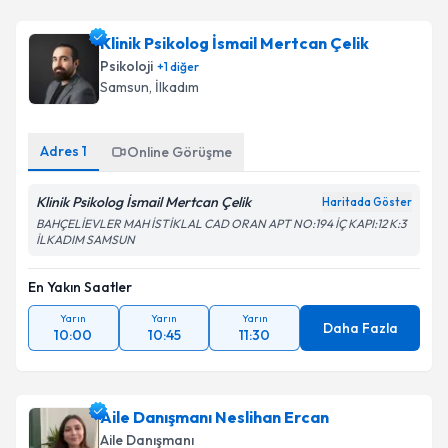
Klinik Psikolog İsmail Mertcan Çelik
Psikoloji
+
1
diğer
Samsun
, İlkadım
Adres
1
Online Görüşme
Klinik Psikolog İsmail Mertcan Çelik
Haritada Göster
BAHÇELİEVLER MAH İSTİKLAL CAD ORAN APT NO:194 İÇ KAPI:12 K:3
İLKADIM SAMSUN
En Yakın Saatler
Yarın
Yarın
Yarın
Daha Fazla
10:00
10:45
11:30
Aile Danışmanı Neslihan Ercan
Aile Danışmanı