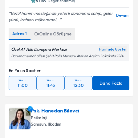
5
(
189
Değerlendirme)
Betül hanım mesleğinde yeterli donanıma sahip, güler
Devamı
yüzlü, izahları mükemmel...
Adres
1
Online Görüşme
Özel Af Aile Danışma Merkezi
Haritada Göster
Baruthane Mahallesi Şehit Polis Memuru Atakan Arslan Sokak No:12/A
En Yakın Saatler
Yarın
Yarın
Yarın
Daha Fazla
11:00
11:45
12:30
Psk. Hanedan Bilevci
Psikoloji
Samsun
, İlkadım