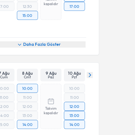
kapalıdır
17:00
12:30
17:00
15:00
Daha Fazla Göster
7 Ağu
8 Ağu
9 Ağu
10 Ağu
Cum
Cmt
Paz
Pzt
10:00
10:00
10:00
11:00
11:00
11:00
12:00
12:00
12:00
Takvim
kapalıdır
14:00
13:00
13:00
15:00
14:00
14:00