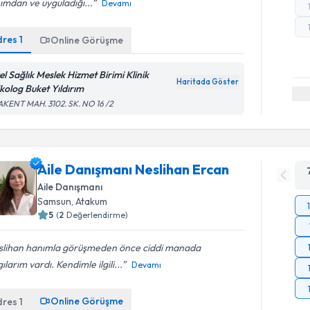
mdan ve uyguladığı...
Devamı
dres
1
Online Görüşme
el Sağlık Meslek Hizmet Birimi Klinik
Haritada Göster
ikolog Buket Yıldırım
KENT MAH. 3102. SK. NO 16 /2
Aile Danışmanı Neslihan Ercan
Aile Danışmanı
Samsun
, Atakum
5
(
2
Değerlendirme)
slihan hanımla görüşmeden önce ciddi manada
ılarım vardı. Kendimle ilgili...
Devamı
Online Görüşme
dres
1