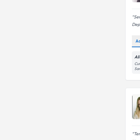
Ser
Dep
A
Al
Cum
Sa
Ter