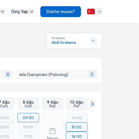
Giriş Yap
Doktor musun?
Sıralama
Akıllı Sıralama
Aile Danışmanı (Psikolog)
8
3
7 Ağu
8 Ağu
9 Ağu
10 Ağu
Cum
Cmt
Paz
Pzt
14:00
09:30
14:00
15:00
10:30
15:00
16:00
11:30
16:00
Takvim