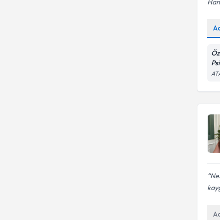
Hanı
A
Öz
Ps
ATA
Ne
kayg
A