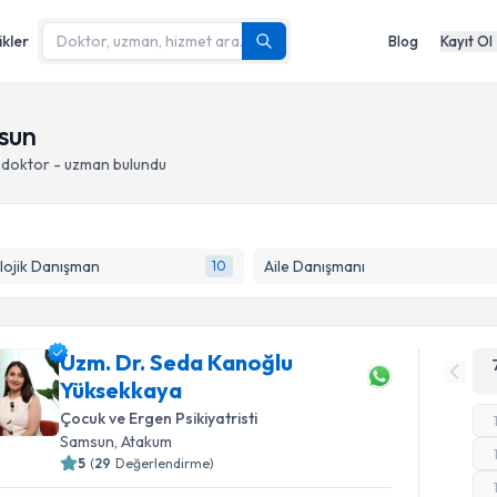
ikler
Blog
Kayıt Ol
msun
 doktor - uzman bulundu
lojik Danışman
Aile Danışmanı
10
Uzm. Dr. Seda Kanoğlu
Yüksekkaya
Çocuk ve Ergen Psikiyatristi
Samsun
, Atakum
5
(
29
Değerlendirme)