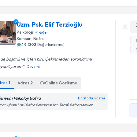
Uzm. Psk. Elif Terzioğlu
Psikoloji
+
1
diğer
Samsun
, Bafra
4.9
(
202
Değerlendirme)
nde başarılı ve içten biri. Çekinmeden sorunlarımı
ayabiliyorum
Devamı
dres
1
Adres
2
Online Görüşme
lenyum Psikoloji Bafra
Haritada Göster
an İşhanı Kat:1 Bafra Belediyesi Yan Tarafı Bafra/Merkez