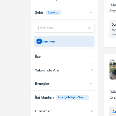
Kar
baş
Şehir
Samsun
Online danışmanlık sunan
uzmanları göster
Uz
Sadece
Samsun
bölgesinde
Mim
Sa
uzman ara
Samsun
İlçe
Yakınımda Ara
Branşlar
Konumuma yakın uzmanları
Atakum
göster
Kon
İlkadım
İlgi Alanları
Aile İçi İletişim Sorunları
Teşe
Bafra
Hizmetler
A
Psikoloji