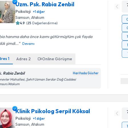
Uzm. Psk. Rabia Zenbil
Psikoloji
+
1
diğer
Samsun
, Atakum
4.9
(
25
Değerlendirme)
bia hanıma daha önce kızımı götürmüştüm çok fayda
ük şimdi...
Devamı
dres
1
Adres
2
Online Görüşme
k. Rabia Zenbil
Haritada Göster
nevler Mahallesi, Şehit Uzman Serdar Dağ Caddesi
msun/Atakum
Klinik Psikolog Serpil Köksal
Psikoloji
+
1
diğer
Samsun
, Atakum