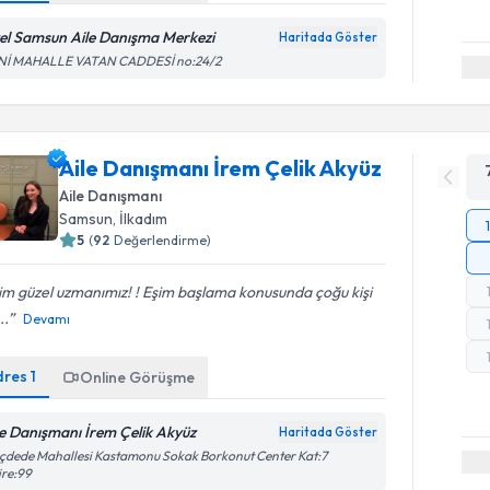
el Samsun Aile Danışma Merkezi
Haritada Göster
Nİ MAHALLE VATAN CADDESİ no:24/2
Aile Danışmanı İrem Çelik Akyüz
Aile Danışmanı
Samsun
, İlkadım
5
(
92
Değerlendirme)
im güzel uzmanımız! ! Eşim başlama konusunda çoğu kişi
..
Devamı
dres
1
Online Görüşme
le Danışmanı İrem Çelik Akyüz
Haritada Göster
ıçdede Mahallesi Kastamonu Sokak Borkonut Center Kat:7
ire:99