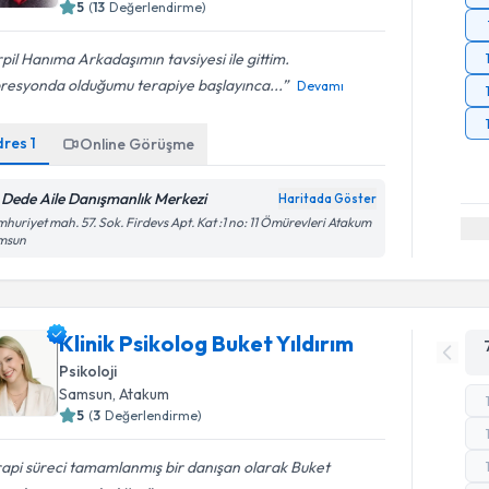
5
(
13
Değerlendirme)
pil Hanıma Arkadaşımın tavsiyesi ile gittim.
resyonda olduğumu terapiye başlayınca...
Devamı
dres
1
Online Görüşme
i Dede Aile Danışmanlık Merkezi
Haritada Göster
huriyet mah. 57. Sok. Firdevs Apt. Kat :1 no: 11 Ömürevleri Atakum
msun
Klinik Psikolog Buket Yıldırım
Psikoloji
Samsun
, Atakum
5
(
3
Değerlendirme)
api süreci tamamlanmış bir danışan olarak Buket