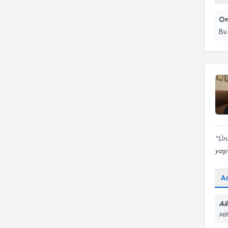
On
Bu
Üni
yaşı
A
Ai
Mİ