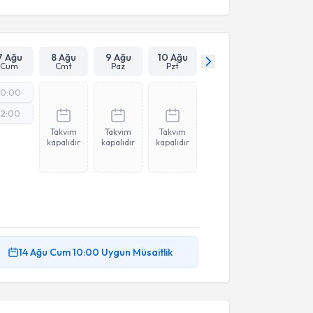
7 Ağu
8 Ağu
9 Ağu
10 Ağu
Cum
Cmt
Paz
Pzt
10:00
12:00
Takvim
Takvim
Takvim
kapalıdır
kapalıdır
kapalıdır
14 Ağu
Cum
10:00
Uygun Müsaitlik