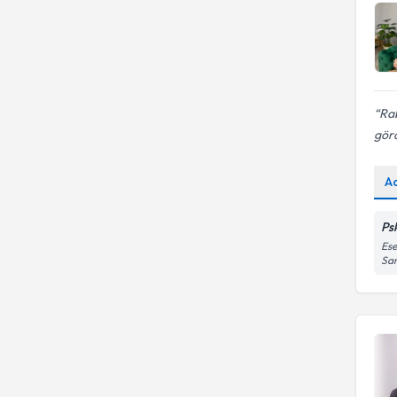
Ra
görd
A
Ps
Ese
Sa