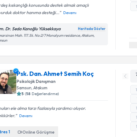
deş kıskançlığı konusunda destek almak amaçlı
vurduk doktor hanıma desteği...
Devamı
m. Dr. Seda Kanoğlu Yüksekkaya
Haritada Göster
arsinan Mah. 117. Sk. No:2/7 Monalyum residance, Atakum,
msun
Psk. Dan. Ahmet Semih Koç
Psikolojik Danışman
Samsun
, Atakum
5
(
58
Değerlendirme)
uları ele alma tarzı fazlasıyla yardımcı oluyor.
kkürler.
Devamı
dres
1
Online Görüşme