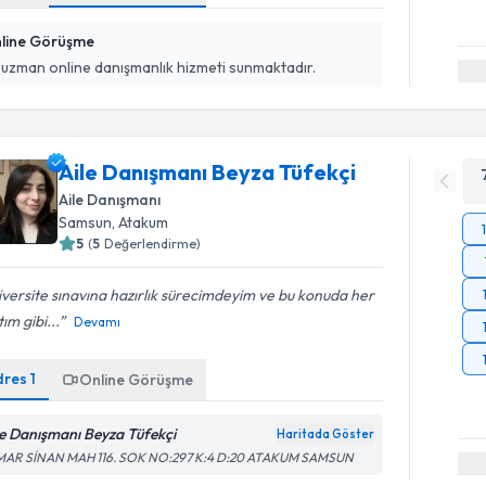
line Görüşme
 uzman online danışmanlık hizmeti sunmaktadır.
Aile Danışmanı Beyza Tüfekçi
Aile Danışmanı
Samsun
, Atakum
5
(
5
Değerlendirme)
versite sınavına hazırlık sürecimdeyim ve bu konuda her
tım gibi...
Devamı
dres
1
Online Görüşme
le Danışmanı Beyza Tüfekçi
Haritada Göster
MAR SİNAN MAH 116. SOK NO:297 K:4 D:20 ATAKUM SAMSUN