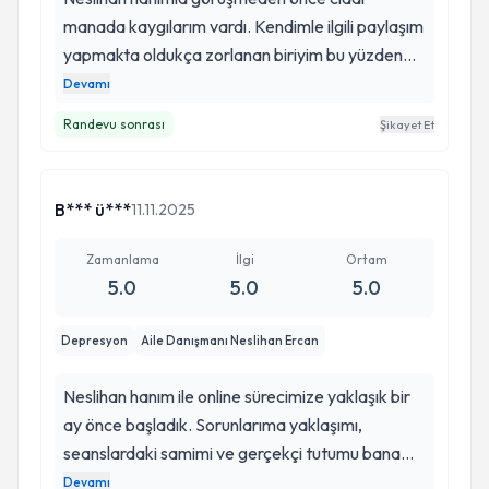
manada kaygılarım vardı. Kendimle ilgili paylaşım
yapmakta oldukça zorlanan biriyim bu yüzden
çevremdende çok şikayet duyuyorum bu
Devamı
yönümle alakalı. Başta hiç konuşamadığım için
Randevu sonrası
Şikayet Et
ondan çekinir gibi oldum ama kendisi çok pozitif
ve anlayışlı yaklaştı ve benim konuşmamı
kolaylaştırdı bu sayede çok rahatladım çünkü çok
B*** ü***
11.11.2025
kasmıştım kendimi.
Zamanlama
İlgi
Ortam
5.0
5.0
5.0
Depresyon
Aile Danışmanı Neslihan Ercan
Neslihan hanım ile online sürecimize yaklaşık bir
ay önce başladık. Sorunlarıma yaklaşımı,
seanslardaki samimi ve gerçekçi tutumu bana
kendimi çok iyi hissettirdi. Problemlerime farklı
Devamı