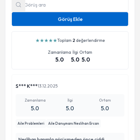
Görüş Ekle
★
★
★
★
★
Toplam
2
değerlendirme
Zamanlama
İlgi
Ortam
5.0
5.0
5.0
S*** K***
13.12.2025
Zamanlama
İlgi
Ortam
5.0
5.0
5.0
Aile Problemleri
Aile Danışmanı Neslihan Ercan
Neslihan hanımla görüşmeden önce ciddi