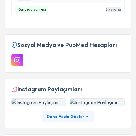
bir pencereden bakabilmemi sağladı. Bir an önce
Randevu sonrası
Şikayet Et
seans günüm gelsin diye bekliyorum. Her şey için
teşekkür ederim Neslihan hocam…
Sosyal Medya ve PubMed Hesapları
Instagram Paylaşımları
Daha Fazla Göster