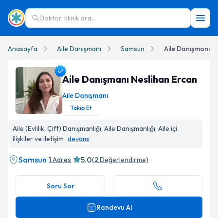
Doktor, klinik ara...
Anasayfa
Aile Danışmanı
Samsun
Aile Danışmanı N
Aile Danışmanı Neslihan Ercan
Aile Danışmanı
Takip Et
Aile Danışmanı Neslihan Ercan Profil Fotoğrafı
Aile (Evlilik, Çift) Danışmanlığı, Aile Danışmanlığı, Aile içi
ilişkiler ve iletişim
devamı
Samsun
5.0
1 Adres
(
2
Değerlendirme)
Soru Sor
Randevu Al