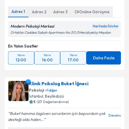
Adres
1
Adres
2
Adres
3
Online Görüşme
Modern Psikoloji Merkezi
Haritada Göster
Ortaklar Caddesi Sabah Apartmanı No:3 D:3 Mecidiyeköy Meydan
En Yakın Saatler
Yarın
Yarın
Yarın
Daha Fazla
12:00
16:00
17:00
Klinik Psikolog Buket İğneci
Psikoloji
+
1
diğer
İstanbul
, Beylikdüzü
5
(
27
Değerlendirme)
Buket hanıma özgüven sorunlarım için başvurdum çok
Devamı
desteği oldu halen...