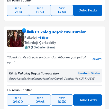
En Yakın Saatler
Yarın
Yarın
Yarın
Daha Fazla
12:00
12:50
13:40
Klinik Psikolog Başak Yavuzarslan
Psikoloji
+
1
diğer
Tekirdağ
, Çerkezköy
5
(
1
Değerlendirme)
Başak hn ile sürecin en başından itibaren çok şeffaf
Devamı
ve...
Klinik Psikolog Başak Yavuzarslan
Haritada Göster
Gazi Mustafa Kemalpaşa Mahallesi Öztrak Caddesi No : 139 K: 2 D:3
En Yakın Saatler
Yarın
Yarın
Yarın
Daha Fazla
09:00
09:45
10:30