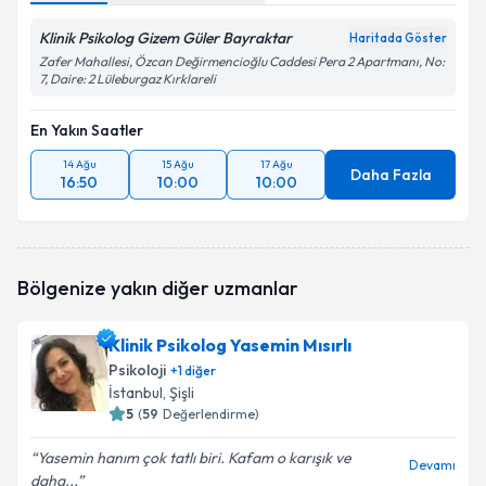
Klinik Psikolog Gizem Güler Bayraktar
Haritada Göster
Zafer Mahallesi, Özcan Değirmencioğlu Caddesi Pera 2 Apartmanı, No:
7, Daire: 2 Lüleburgaz Kırklareli
En Yakın Saatler
14 Ağu
15 Ağu
17 Ağu
Daha Fazla
16:50
10:00
10:00
Bölgenize yakın diğer uzmanlar
Klinik Psikolog Yasemin Mısırlı
Psikoloji
+
1
diğer
İstanbul
, Şişli
5
(
59
Değerlendirme)
Yasemin hanım çok tatlı biri. Kafam o karışık ve
Devamı
daha...