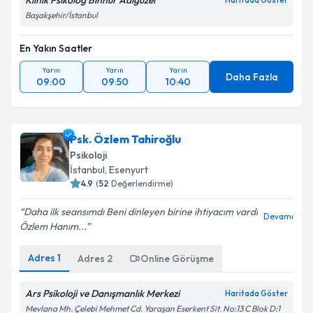
Klinik Psikolog Binnur Adıgüzel
Haritada Göster
Başakşehir/İstanbul
En Yakın Saatler
Yarın
Yarın
Yarın
Daha Fazla
09:00
09:50
10:40
Psk. Özlem Tahiroğlu
Psikoloji
İstanbul
, Esenyurt
4.9
(
52
Değerlendirme)
Daha ilk seansımdı Beni dinleyen birine ihtiyacım vardı
Devamı
Özlem Hanım...
Adres
1
Adres
2
Online Görüşme
Ars Psikoloji ve Danışmanlık Merkezi
Haritada Göster
Mevlana Mh. Çelebi Mehmet Cd. Yaraşan Eserkent Sit. No:13 C Blok D:1