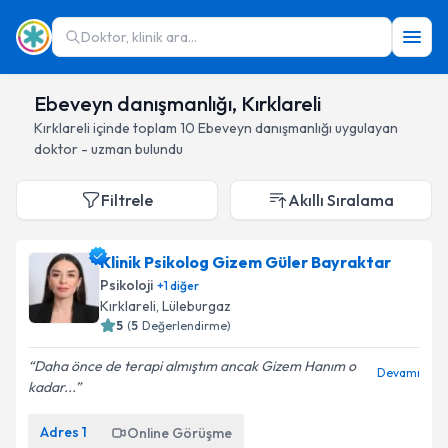
Doktor, klinik ara...
Ebeveyn danışmanlığı, Kırklareli
Kırklareli
içinde toplam
10
Ebeveyn danışmanlığı
uygulayan
doktor - uzman bulundu
Filtrele
Akıllı Sıralama
Klinik Psikolog Gizem Güler Bayraktar
Psikoloji
+
1
diğer
Kırklareli
, Lüleburgaz
5
(
5
Değerlendirme)
Daha önce de terapi almıştım ancak Gizem Hanım o
Devamı
kadar...
Adres
1
Online Görüşme