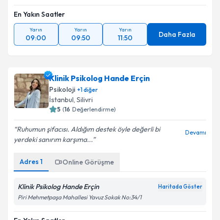
En Yakın Saatler
Yarın
Yarın
Yarın
Daha Fazla
09:00
09:50
11:50
Klinik Psikolog Hande Erçin
Psikoloji
+
1
diğer
İstanbul
, Silivri
5
(
16
Değerlendirme)
Ruhumun şifacısı. Aldığım destek öyle değerli bi
Devamı
yerdeki sanırım karşıma...
Adres
1
Online Görüşme
Klinik Psikolog Hande Erçin
Haritada Göster
Piri Mehmetpaşa Mahallesi Yavuz Sokak No:34/1