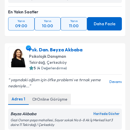
En Yakın Saatler
Yarın
Yarın
Yarın
Daha Fazla
09:00
10:00
11:00
Psk. Dan. Beyza Akbaba
Psikolojik Danışman
Tekirdağ
, Çerkezköy
5
(
4
Değerlendirme)
yaşındaki oğlum için öfke problemi ve tırnak yeme
Devamı
nedeniyle...
Adres
1
Online Görüşme
Beyza Akbaba
Haritada Göster
Gazi Osman paşa mahallesi, Sayar sokak No 6-8 Ak İş Merkezî kat 3
daire 11 Tekirdağ / Çerkezköy