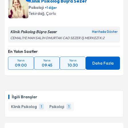
Klinik Psikolog Büşra Sezer
Psikoloji
+
1
diğer
Tekirdağ
, Çorlu
Klinik Psikolog Büşra Sezer
Haritada Göster
CEMALİYE MAH SALİH OMURTAK CAD SEZER İŞ MERKEZİ K:2
En Yakın Saatler
Yarın
Yarın
Yarın
Daha Fazla
09:00
09:45
10:30
İlgili Branşlar
Klinik Psikolog
Psikoloji
1
1