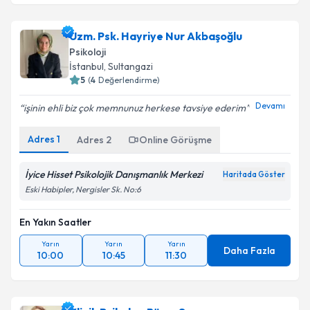
Uzm. Psk. Hayriye Nur Akbaşoğlu
Psikoloji
İstanbul
, Sultangazi
5
(
4
Değerlendirme)
Devamı
işinin ehli biz çok memnunuz herkese tavsiye ederim
Adres
1
Adres
2
Online Görüşme
İyice Hisset Psikolojik Danışmanlık Merkezi
Haritada Göster
Eski Habipler, Nergisler Sk. No:6
En Yakın Saatler
Yarın
Yarın
Yarın
Daha Fazla
10:00
10:45
11:30