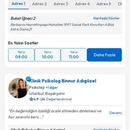
Adres
1
Adres
2
Adres
3
Adres
4
Adres
5
Onl
Buket İğneci 2
Haritada Göster
Barbaros Hayrettinpaşa Mahallesi 1997. Sokak Park Konutları A Blok
Kat:4 Daire:21
En Yakın Saatler
Yarın
Yarın
Yarın
Daha Fazla
09:00
10:00
11:00
Klinik Psikolog Binnur Adıgüzel
Psikoloji
+
1
diğer
İstanbul
, Başakşehir
4.9
(
24
Değerlendirme)
En beğendiğim özelliği acele etmeden dinlemesi ve
Devamı
her seansta beni...