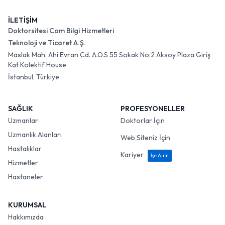
İLETİŞİM
Doktorsitesi Com Bilgi Hizmetleri
Teknoloji ve Ticaret A.Ş.
Maslak Mah. Ahi Evran Cd. A.O.S 55 Sokak No:2 Aksoy Plaza Giriş
Kat Kolektif House
İstanbul, Türkiye
SAĞLIK
PROFESYONELLER
Uzmanlar
Doktorlar İçin
Uzmanlık Alanları
Web Siteniz İçin
Hastalıklar
Kariyer
İşe Alım
Hizmetler
Hastaneler
KURUMSAL
Hakkımızda