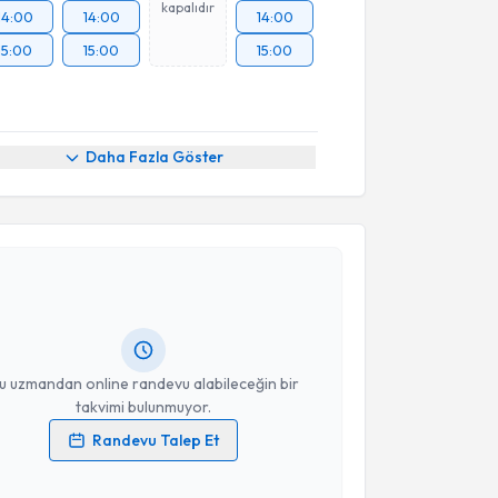
kapalıdır
14:00
14:00
14:00
15:00
15:00
15:00
Daha Fazla Göster
akvimi Talebi
ikolog Gizem Doğa Özlen
için randevu takvimi talebi
Size bu uzmandan randevu almanız için bir takvim
ında e-posta ile bilgilendireceğiz.
resiniz
u uzmandan online randevu alabileceğin bir
takvimi bulunmuyor.
Randevu Talep Et
 verilerimin işlenmesine ilişkin
Aydınlatma Metni
'ni
 ve kişisel verilerimin belirtilen kapsamda