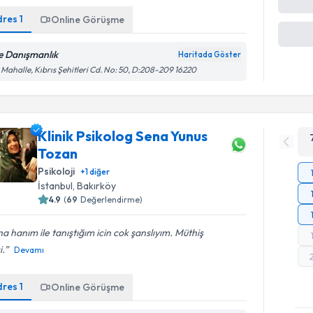
dres
1
Online Görüşme
e Danışmanlık
Haritada Göster
 Mahalle, Kıbrıs Şehitleri Cd. No: 50, D:208-209 16220
Klinik Psikolog Sena Yunus
Tozan
Psikoloji
+
1
diğer
İstanbul
, Bakırköy
4.9
(
69
Değerlendirme)
a hanım ile tanıştığım icin cok şanslıyım. Müthiş
i.
Devamı
dres
1
Online Görüşme