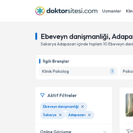
Uzmanlar
Klin
Ebeveyn danişmanliği, Adapa
Sakarya
Adapazarı
içinde toplam
10
Ebeveyn dani
İlgili Branşlar
Klinik Psikolog
Psiko
1
Aktif Filtreler
Ebeveyn danişmanliği
Sakarya
Adapazarı
Ço
Online Görüşme