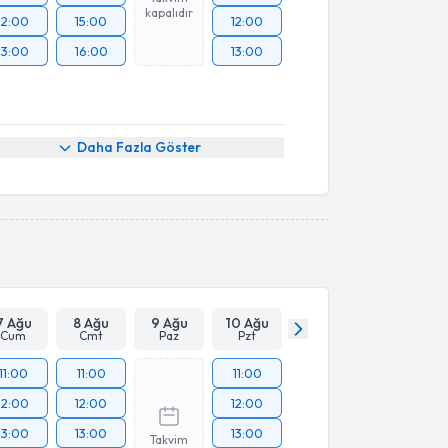
kapalıdır
12:00
15:00
12:00
13:00
16:00
13:00
Daha Fazla Göster
7 Ağu
8 Ağu
9 Ağu
10 Ağu
Cum
Cmt
Paz
Pzt
11:00
11:00
11:00
12:00
12:00
12:00
13:00
13:00
13:00
Takvim