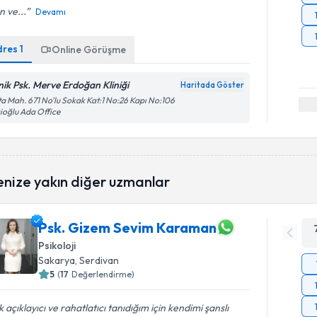
n ve...
Devamı
dres
1
Online Görüşme
inik Psk. Merve Erdoğan Kliniği
Haritada Göster
a Mah. 671 No’lu Sokak Kat:1 No:26 Kapı No:106
ioğlu Ada Office
enize yakın diğer uzmanlar
Psk. Gizem Sevim Karaman
Psikoloji
Sakarya
, Serdivan
5
(
17
Değerlendirme)
 açıklayıcı ve rahatlatıcı tanıdığım için kendimi şanslı