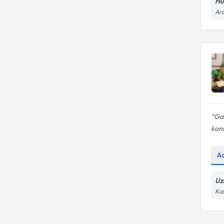
Hür
Aile terapisi/danışmanlığı
Ara
Gay
kon
A
Uz
Kız