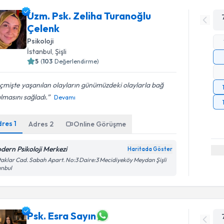
Uzm. Psk. Zeliha Turanoğlu
Çelenk
Psikoloji
İstanbul
, Şişli
5
(
103
Değerlendirme)
mişte yaşanılan olayların günümüzdeki olaylarla bağ
lmasını sağladı.
Devamı
dres
1
Adres
2
Online Görüşme
dern Psikoloji Merkezi
Haritada Göster
aklar Cad. Sabah Apart. No:3 Daire:3 Mecidiyeköy Meydan Şişli
anbul
Psk. Esra Sayın