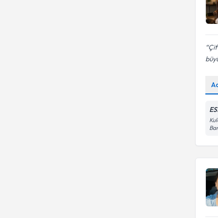
Çif
büyü
A
ES
Kul
Ban