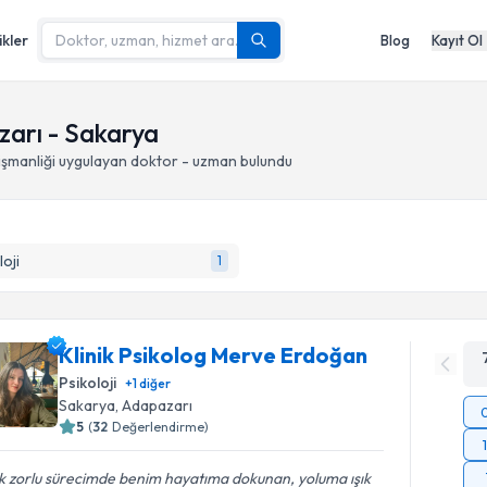
ikler
Blog
Kayıt Ol
zarı - Sakarya
şmanliği
uygulayan doktor - uzman bulundu
loji
1
Klinik Psikolog Merve Erdoğan
Psikoloji
+
1
diğer
Sakarya
, Adapazarı
5
(
32
Değerlendirme)
k zorlu sürecimde benim hayatıma dokunan, yoluma ışık