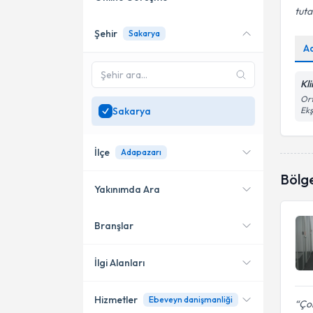
tuta
Şehir
Sakarya
Online danışmanlık sunan
A
uzmanları göster
Sadece
Sakarya
Kl
bölgesinde uzman ara
Ort
Sakarya
Ekş
İlçe
Adapazarı
Bölg
Yakınımda Ara
Branşlar
Konumuma yakın uzmanları
Serdivan
göster
Adapazarı
İlgi Alanları
Hizmetler
Ebeveyn danişmanliği
Klinik Psikolog
Çok