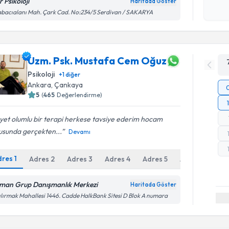
 Psikoloji
Haritada Göster
işlenm
bacıalanı Mah. Çark Cad. No:234/5 Serdivan / SAKARYA
Uzm. Psk. Mustafa Cem Oğuz
Psikoloji
+
1
diğer
Ankara
, Çankaya
5
(
465
Değerlendirme)
et olumlu bir terapi herkese tavsiye ederim hocam
usunda gerçekten...
Devamı
dres
1
Adres
2
Adres
3
Adres
4
Adres
5
Adres
6
man Grup Danışmanlık Merkezi
Haritada Göster
ılırmak Mahallesi 1446. Cadde HalkBank Sitesi D Blok A numara