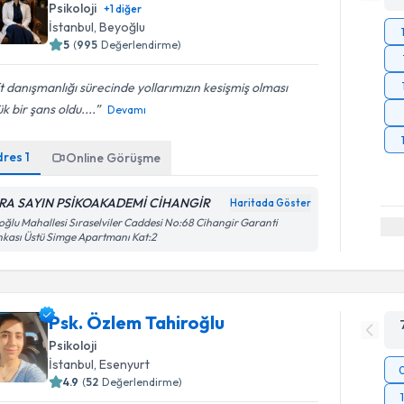
Psikoloji
+
1
diğer
İstanbul
, Beyoğlu
5
(
995
Değerlendirme)
t danışmanlığı sürecinde yollarımızın kesişmiş olması
k bir şans oldu....
Devamı
dres
1
Online Görüşme
RA SAYIN PSİKOAKADEMİ CİHANGİR
Haritada Göster
oğlu Mahallesi Sıraselviler Caddesi No:68 Cihangir Garanti
kası Üstü Simge Apartmanı Kat:2
Psk. Özlem Tahiroğlu
Psikoloji
İstanbul
, Esenyurt
4.9
(
52
Değerlendirme)