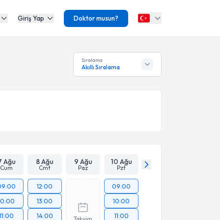
Giriş Yap
Doktor musun?
Sıralama
Akıllı Sıralama
7 Ağu
8 Ağu
9 Ağu
10 Ağu
Cum
Cmt
Paz
Pzt
09:00
12:00
09:00
10:00
13:00
10:00
11:00
14:00
11:00
Takvim