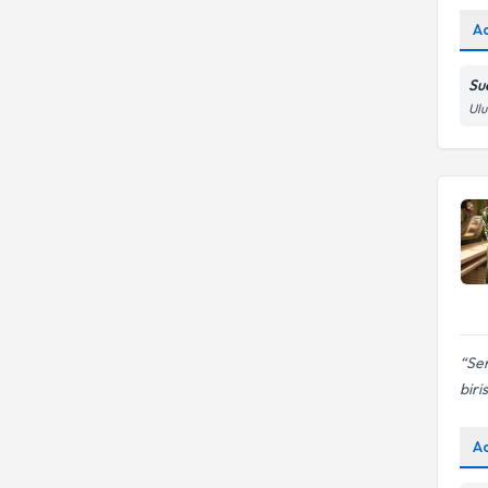
A
Su
Ulu
Sen
biris
A