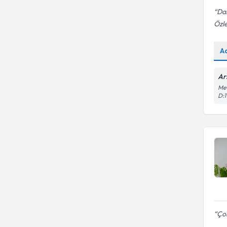
Dah
Özl
A
Ar
Mev
D:1
Çok