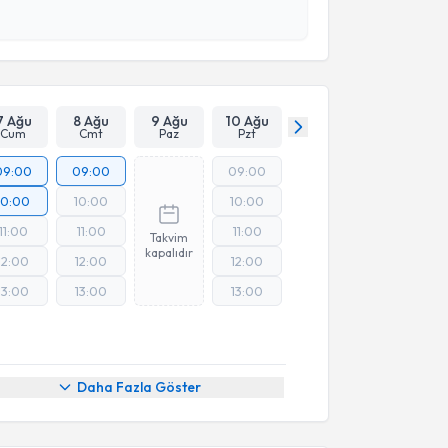
esini kabul ediyorum.
Takvim Talebini Gönder
7 Ağu
8 Ağu
9 Ağu
10 Ağu
Cum
Cmt
Paz
Pzt
09:00
09:00
09:00
10:00
10:00
10:00
11:00
11:00
11:00
Takvim
kapalıdır
12:00
12:00
12:00
13:00
13:00
13:00
Online Görüşme
Daha Fazla Göster