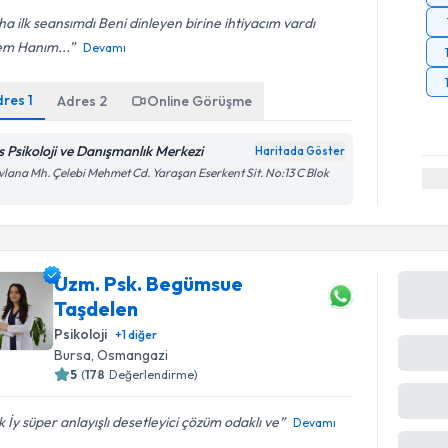
a ilk seansımdı Beni dinleyen birine ihtiyacım vardı
em Hanım...
Devamı
dres
1
Adres
2
Online Görüşme
s Psikoloji ve Danışmanlık Merkezi
Haritada Göster
lana Mh. Çelebi Mehmet Cd. Yaraşan Eserkent Sit. No:13 C Blok
Uzm. Psk. Begümsue
Taşdelen
Psikoloji
+
1
diğer
Bursa
, Osmangazi
5
(
178
Değerlendirme)
 İy süper anlayışlı desetleyici çözüm odaklı ve
Devamı