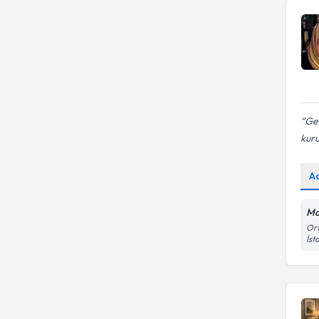
Geç
kuru
A
Mo
Ort
İst