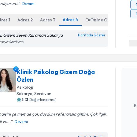
sediyorum.
Devamı
Adres
4
dres
1
Adres
2
Adres
3
Online Görüşme
k. Gizem Sevim Karaman Sakarya
Haritada Göster
karya Serdivan
Randevu T
Klinik Psikolog Gizem Doğa
Klinik Ps
Özlen
oluşturun. 
hazırlandığ
Psikoloji
Sakarya
, Serdivan
E-posta Ad
5
(
3
Değerlendirme)
B
disini çevremde çok duydum referansla gittim. Çok ilgili,
li ve...
Devamı
Kişisel
okudum