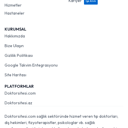
Kariyer
İşe Alım
Hizmetler
Hastaneler
KURUMSAL
Hakkımızda
Bize Ulaşın
Gizlilik Politikası
Google Takvim Entegrasyonu
Site Haritası
PLATFORMLAR
Doktorsitesi.com
Doktorsitesi.az
Doktorsitesi.com sağlık sektöründe hizmet veren tıp doktorları,
diş hekimleri, fizyoterapistler, psikologlar vb. sağlık