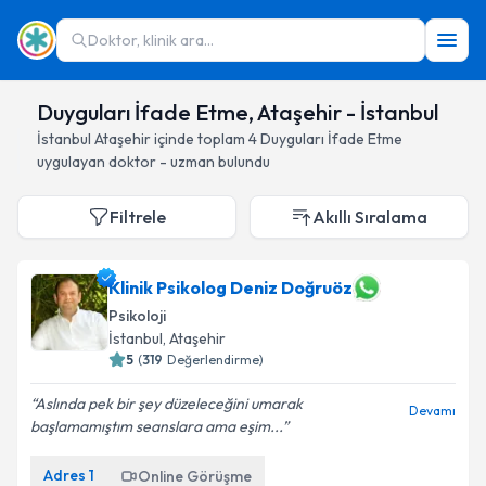
Doktor, klinik ara...
Duyguları İfade Etme, Ataşehir - İstanbul
İstanbul
Ataşehir
içinde toplam
4
Duyguları İfade Etme
uygulayan doktor - uzman bulundu
Filtrele
Akıllı Sıralama
Klinik Psikolog Deniz Doğruöz
Psikoloji
İstanbul
, Ataşehir
5
(
319
Değerlendirme)
Aslında pek bir şey düzeleceğini umarak
Devamı
başlamamıştım seanslara ama eşim...
Adres
1
Online Görüşme