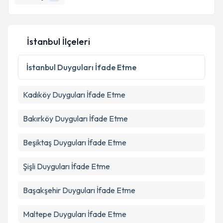
E-posta Adresiniz
İstanbul İlçeleri
Kişisel verilerimin işlenmesine ilişkin
Aydınlatma
Metni
'ni okudum ve kişisel verilerimin belirtilen
İstanbul
Duyguları İfade Etme
kapsamda işlenmesini kabul ediyorum.
Kadıköy
Duyguları İfade Etme
Takvim Talebini Gönder
Bakırköy
Duyguları İfade Etme
Beşiktaş
Duyguları İfade Etme
Şişli
Duyguları İfade Etme
Başakşehir
Duyguları İfade Etme
Maltepe
Duyguları İfade Etme