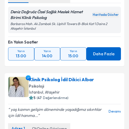
Deniz Doğruöz Özel Sağlık Meslek Hizmet
Haritada Göster
Birimi Klinik Psikolog
Barbaros Mah. Ak Zambak Sk. Uphill Towers B-Blok Kat 1 Daire 2
Ataşehir İstanbul
En Yakın Saatler
Yarın
Yarın
Yarın
Daha Fazla
13:00
14:00
15:00
Klinik Psikolog İdil Dikici Albar
Psikoloji
İstanbul
, Ataşehir
5
(
47
Değerlendirme)
yaş kızımın gelişim döneminde yaşadığımız sıkıntılar
Devamı
için İdil hanıma...
Adres
1
Online Görüşme