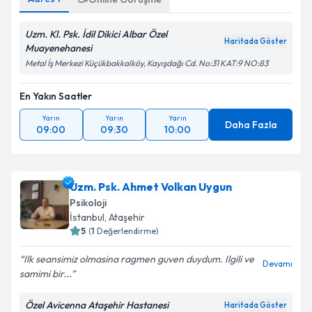
Uzm. Kl. Psk. İdil Dikici Albar Özel
Haritada Göster
Muayenehanesi
Metal İş Merkezi Küçükbakkalköy, Kayışdağı Cd. No:31 KAT:9 NO:83
En Yakın Saatler
Yarın
Yarın
Yarın
Daha Fazla
09:00
09:30
10:00
Uzm. Psk. Ahmet Volkan Uygun
Psikoloji
İstanbul
, Ataşehir
5
(
1
Değerlendirme)
Ilk seansimiz olmasina ragmen guven duydum. Ilgili ve
Devamı
samimi bir...
Özel Avicenna Ataşehir Hastanesi
Haritada Göster