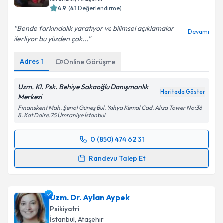
4.9
(
41
Değerlendirme)
Bende farkındalık yaratıyor ve bilimsel açıklamalar
Devamı
ilerliyor bu yüzden çok...
Adres
1
Online Görüşme
Uzm. Kl. Psk. Behiye Sakaoğlu Danışmanlık
Haritada Göster
Merkezi
Finanskent Mah. Şenol Güneş Bul. Yahya Kemal Cad. Aliza Tower No:36
8. Kat Daire:75 Ümraniye İstanbul
0 (850) 474 62 31
Randevu Takvimi Talebi
Randevu Talep Et
Klinik Psikolog Behiye Sakaoğlu
için randevu
takvimi talebi oluşturun. Size bu uzmandan randevu
Uzm. Dr. Aylan Aypek
almanız için bir takvim hazırlandığında e-posta ile
bilgilendireceğiz.
Psikiyatri
İstanbul
, Ataşehir