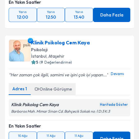
En Yakın Saatler
Yarın
Yarın
Yarın
Daha Fazla
12:00
12:50
13:40
Klinik Psikolog Cem Kaya
Psikoloji
İstanbul
, Ataşehir
5
(
9
Değerlendirme)
Devamı
Her zaman çok ilgili, samimi ve işini çok iyi yapan...
Adres
1
Online Görüşme
Klinik Psikolog Cem Kaya
Haritada Göster
Barboros Mah. Mimar Sinan Cd. Bahçecik Sokak no :1 D:3 K:3
En Yakın Saatler
10 Ağu
11 Ağu
11 Ağu
Daha Fazla