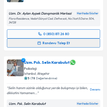
E-posta Adresiniz
Uzm. Dr. Aylan Aypek Danışmanlık Merkezi
Haritada Göster
Flora Residence, Vedat Günyol Cad. Defne sok, No.1 kat:5 Daire: 504,
34728
Kişisel verilerimin işlenmesine ilişkin
Aydınlatma
Metni
'ni okudum ve kişisel verilerimin belirtilen
0 (850) 811 26 80
kapsamda işlenmesini kabul ediyorum.
Randevu Takvimi Talebi
Randevu Talep Et
Takvim Talebini Gönder
Uzm. Dr. Aylan Aypek
için randevu takvimi talebi
oluşturun. Size bu uzmandan randevu almanız için bir
takvim hazırlandığında e-posta ile bilgilendireceğiz.
Uzm. Psk. Selin Karabulut
Psikoloji
E-posta Adresiniz
İstanbul
, Ataşehir
5
(
78
Değerlendirme)
Selin hanım sizinle olduğunuz yerde buluşmayı iyi bilen,
Devamı
dikkatini tamamen...
Kişisel verilerimin işlenmesine ilişkin
Aydınlatma
Metni
'ni okudum ve kişisel verilerimin belirtilen
Uzm. Psk. Selin Karabulut
Haritada Göster
kapsamda işlenmesini kabul ediyorum.