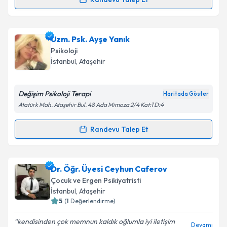
Randevu Takvimi Talebi
Klinik Psikolog Melis Demirli
için randevu takvimi
Uzm. Psk. Ayşe Yanık
talebi oluşturun. Size bu uzmandan randevu almanız
Psikoloji
için bir takvim hazırlandığında e-posta ile
İstanbul
, Ataşehir
bilgilendireceğiz.
E-posta Adresiniz
Değişim Psikoloji Terapi
Haritada Göster
Atatürk Mah. Ataşehir Bul. 48 Ada Mimoza 2/4 Kat:1 D:4
Randevu Talep Et
Randevu Takvimi Talebi
Kişisel verilerimin işlenmesine ilişkin
Aydınlatma
Metni
'ni okudum ve kişisel verilerimin belirtilen
kapsamda işlenmesini kabul ediyorum.
Uzm. Psk. Ayşe Yanık
için randevu takvimi talebi
Dr. Öğr. Üyesi Ceyhun Caferov
oluşturun. Size bu uzmandan randevu almanız için bir
Çocuk ve Ergen Psikiyatristi
takvim hazırlandığında e-posta ile bilgilendireceğiz.
Takvim Talebini Gönder
İstanbul
, Ataşehir
5
(
1
Değerlendirme)
E-posta Adresiniz
kendisinden çok memnun kaldık oğlumla iyi iletişim
Devamı