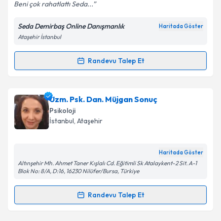
Beni çok rahatlattı Seda...
Seda Demirbaş Online Danışmanlık
Haritada Göster
Ataşehir İstanbul
Kişisel verilerimin işlenmesine ilişkin
Aydınlatma
Metni
'ni okudum ve kişisel verilerimin belirtilen
kapsamda işlenmesini kabul ediyorum.
Randevu Talep Et
Randevu Takvimi Talebi
Takvim Talebini Gönder
Klinik Psikolog Seda Demirbaş
için randevu takvimi
Uzm. Psk. Dan. Müjgan Sonuç
talebi oluşturun. Size bu uzmandan randevu almanız
Psikoloji
için bir takvim hazırlandığında e-posta ile
İstanbul
, Ataşehir
bilgilendireceğiz.
E-posta Adresiniz
Haritada Göster
Altınşehir Mh. Ahmet Taner Kışlalı Cd. Eğitimli Sk Atalaykent-2 Sit. A-1
Blok No: 8/A, D:16, 16230 Nilüfer/Bursa, Türkiye
Randevu Talep Et
Kişisel verilerimin işlenmesine ilişkin
Aydınlatma
Randevu Takvimi Talebi
Metni
'ni okudum ve kişisel verilerimin belirtilen
kapsamda işlenmesini kabul ediyorum.