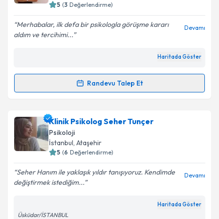
5
(
3
Değerlendirme)
E-posta Adresiniz
Merhabalar, ilk defa bir psikologla görüşme kararı
Devamı
aldım ve tercihimi...
Haritada Göster
Kişisel verilerimin işlenmesine ilişkin
Aydınlatma
Metni
'ni okudum ve kişisel verilerimin belirtilen
kapsamda işlenmesini kabul ediyorum.
Randevu Talep Et
Randevu Takvimi Talebi
Takvim Talebini Gönder
Psk. Gülşah Sabuncu
için randevu takvimi talebi
Klinik Psikolog Seher Tunçer
oluşturun. Size bu uzmandan randevu almanız için bir
Psikoloji
takvim hazırlandığında e-posta ile bilgilendireceğiz.
İstanbul
, Ataşehir
5
(
6
Değerlendirme)
E-posta Adresiniz
Seher Hanım ile yaklaşık yıldır tanışıyoruz. Kendimde
Devamı
değiştirmek istediğim...
Haritada Göster
Kişisel verilerimin işlenmesine ilişkin
Aydınlatma
Üsküdar/İSTANBUL
Metni
'ni okudum ve kişisel verilerimin belirtilen