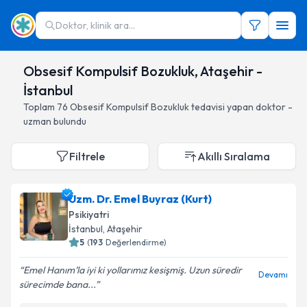
Doktor, klinik ara...
Obsesif Kompulsif Bozukluk, Ataşehir -
İstanbul
Toplam
76
Obsesif Kompulsif Bozukluk
tedavisi yapan doktor -
uzman bulundu
Filtrele
Akıllı Sıralama
Uzm. Dr. Emel Buyraz (Kurt)
Psikiyatri
İstanbul
, Ataşehir
5
(
193
Değerlendirme)
Emel Hanım’la iyi ki yollarımız kesişmiş. Uzun süredir
Devamı
sürecimde bana...