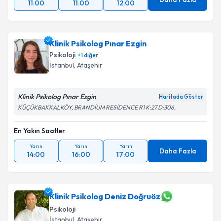
11:00
11:00
12:00
Klinik Psikolog Pınar Ezgin
Psikoloji
+
1
diğer
İstanbul
, Ataşehir
Klinik Psikolog Pınar Ezgin
Haritada Göster
KÜÇÜKBAKKALKÖY, BRANDİUM RESİDENCE R1 K:27 D:306,
En Yakın Saatler
Yarın
Yarın
Yarın
Daha Fazla
14:00
16:00
17:00
Klinik Psikolog Deniz Doğruöz
Psikoloji
İstanbul
, Ataşehir