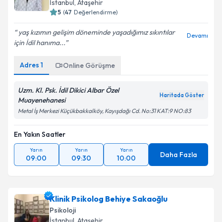
İstanbul
, Ataşehir
5
(
47
Değerlendirme)
yaş kızımın gelişim döneminde yaşadığımız sıkıntılar
Devamı
için İdil hanıma...
Adres
1
Online Görüşme
Uzm. Kl. Psk. İdil Dikici Albar Özel
Haritada Göster
Muayenehanesi
Metal İş Merkezi Küçükbakkalköy, Kayışdağı Cd. No:31 KAT:9 NO:83
En Yakın Saatler
Yarın
Yarın
Yarın
Daha Fazla
09:00
09:30
10:00
Klinik Psikolog Behiye Sakaoğlu
Psikoloji
İstanbul
, Ataşehir