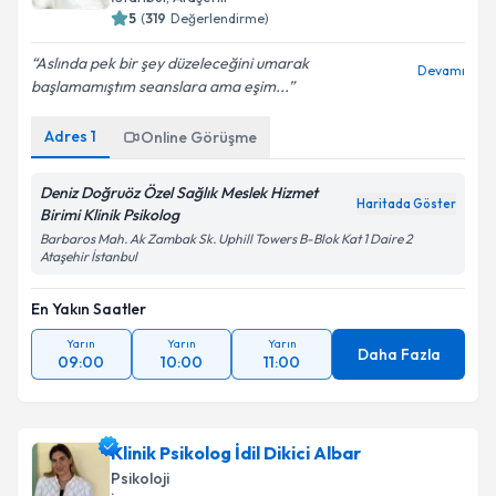
5
(
319
Değerlendirme)
Aslında pek bir şey düzeleceğini umarak
Devamı
başlamamıştım seanslara ama eşim...
Adres
1
Online Görüşme
Deniz Doğruöz Özel Sağlık Meslek Hizmet
Haritada Göster
Birimi Klinik Psikolog
Barbaros Mah. Ak Zambak Sk. Uphill Towers B-Blok Kat 1 Daire 2
Ataşehir İstanbul
En Yakın Saatler
Yarın
Yarın
Yarın
Daha Fazla
09:00
10:00
11:00
Klinik Psikolog İdil Dikici Albar
Psikoloji