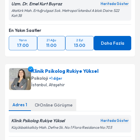
Uzm. Dr. Emel Kurt Buyraz
Haritada Göster
Atatürk Mah. Ertuğrulgazi Sok. Metropol İstanbul A blok Daire: 522
Kat:38
En Yakın Saatler
Yarın
21 Ağu
2 Eyl
Daha Fazla
17:00
11:00
13:00
Klinik Psikolog Rukiye Yüksel
Psikoloji
+
1
diğer
İstanbul
, Ataşehir
Adres
1
Online Görüşme
Klinik Psikolog Rukiye Yüksel
Haritada Göster
Küçükbakkalköy Mah. Defne Sk. No:1 Flora Residance No:703