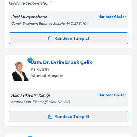
kurdu ve tedavisiyle...
Özel Muayenehane
Haritada Göster
Kişisel verilerimin işlenmesine ilişkin
Aydınlatma
Örnek,Ercüment Batanay Sok.No :14 D:27,34704
Metni
'ni okudum ve kişisel verilerimin belirtilen
kapsamda işlenmesini kabul ediyorum.
Randevu Talep Et
Randevu Takvimi Talebi
Takvim Talebini Gönder
Dr. Öğr. Üyesi Ceyhun Caferov
için randevu takvimi
Uzm. Dr. Evrim Erbek Çelik
talebi oluşturun. Size bu uzmandan randevu almanız
Psikiyatri
için bir takvim hazırlandığında e-posta ile
İstanbul
, Ataşehir
bilgilendireceğiz.
E-posta Adresiniz
Allia Psikiyatri Kliniği
Haritada Göster
Atatürk Mah. Ekincioğlu Sok. No: 21/1
Randevu Talep Et
Randevu Takvimi Talebi
Kişisel verilerimin işlenmesine ilişkin
Aydınlatma
Metni
'ni okudum ve kişisel verilerimin belirtilen
kapsamda işlenmesini kabul ediyorum.