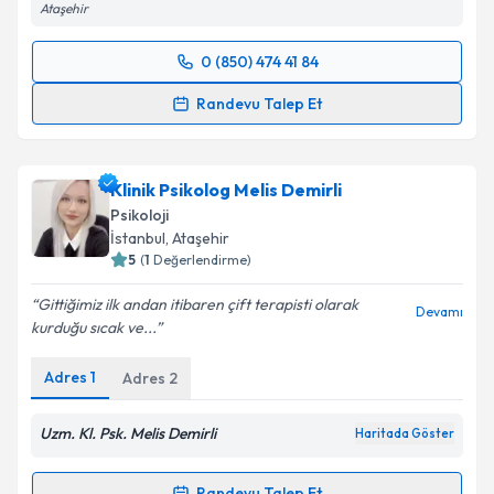
Ataşehir
Takvim Talebini Gönder
0 (850) 474 41 84
Randevu Takvimi Talebi
Randevu Talep Et
Uzm. Psk. Selin Karabulut
için randevu takvimi
talebi oluşturun. Size bu uzmandan randevu almanız
Klinik Psikolog Melis Demirli
için bir takvim hazırlandığında e-posta ile
bilgilendireceğiz.
Psikoloji
İstanbul
, Ataşehir
E-posta Adresiniz
5
(
1
Değerlendirme)
Gittiğimiz ilk andan itibaren çift terapisti olarak
Devamı
kurduğu sıcak ve...
Kişisel verilerimin işlenmesine ilişkin
Aydınlatma
Adres
1
Adres
2
Metni
'ni okudum ve kişisel verilerimin belirtilen
kapsamda işlenmesini kabul ediyorum.
Uzm. Kl. Psk. Melis Demirli
Haritada Göster
Takvim Talebini Gönder
Randevu Talep Et