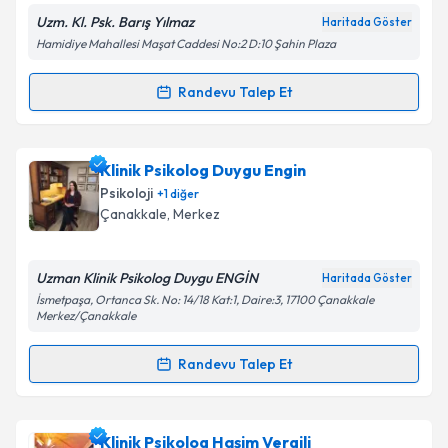
Uzm. Kl. Psk. Barış Yılmaz
Haritada Göster
Hamidiye Mahallesi Maşat Caddesi No:2 D:10 Şahin Plaza
Randevu Talep Et
Randevu Takvimi Talebi
Klinik Psikolog Barış Yılmaz
için randevu takvimi
Klinik Psikolog Duygu Engin
talebi oluşturun. Size bu uzmandan randevu almanız
Psikoloji
+
1
diğer
için bir takvim hazırlandığında e-posta ile
Çanakkale
, Merkez
bilgilendireceğiz.
E-posta Adresiniz
Uzman Klinik Psikolog Duygu ENGİN
Haritada Göster
İsmetpaşa, Ortanca Sk. No: 14/18 Kat:1, Daire:3, 17100 Çanakkale
Merkez/Çanakkale
Randevu Talep Et
Kişisel verilerimin işlenmesine ilişkin
Aydınlatma
Randevu Takvimi Talebi
Metni
'ni okudum ve kişisel verilerimin belirtilen
kapsamda işlenmesini kabul ediyorum.
Klinik Psikolog Duygu Engin
için randevu takvimi
Klinik Psikolog Haşim Vergili