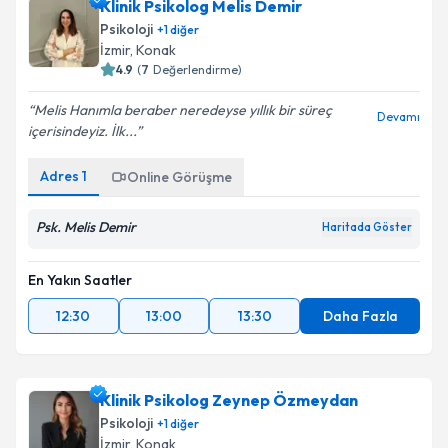
Klinik Psikolog Melis Demir
Psikoloji
+
1
diğer
İzmir
, Konak
4.9
(
7
Değerlendirme)
Melis Hanımla beraber neredeyse yıllık bir süreç
Devamı
içerisindeyiz. İlk...
Adres
1
Online Görüşme
Psk. Melis Demir
Haritada Göster
En Yakın Saatler
12:30
13:00
13:30
Daha Fazla
Klinik Psikolog Zeynep Özmeydan
Psikoloji
+
1
diğer
İzmir
, Konak