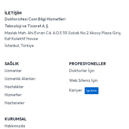
İLETİŞİM
Doktorsitesi Com Bilgi Hizmetleri
Teknoloji ve Ticaret A.Ş.
Maslak Mah. Ahi Evran Cd. A.O.S 55 Sokak No:2 Aksoy Plaza Giriş
Kat Kolektif House
İstanbul, Türkiye
SAĞLIK
PROFESYONELLER
Uzmanlar
Doktorlar İçin
Uzmanlık Alanları
Web Siteniz İçin
Hastalıklar
Kariyer
İşe Alım
Hizmetler
Hastaneler
KURUMSAL
Hakkımızda