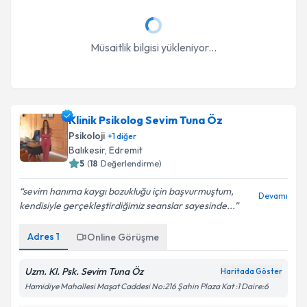
Müsaitlik bilgisi yükleniyor...
Klinik Psikolog Sevim Tuna Öz
Psikoloji
+
1
diğer
Balıkesir
, Edremit
5
(
18
Değerlendirme)
sevim hanıma kaygı bozukluğu için başvurmuştum,
Devamı
kendisiyle gerçekleştirdiğimiz seanslar sayesinde...
Adres
1
Online Görüşme
Uzm. Kl. Psk. Sevim Tuna Öz
Haritada Göster
Hamidiye Mahallesi Maşat Caddesi No:216 Şahin Plaza Kat :1 Daire:6