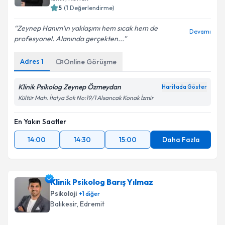
5
(
1
Değerlendirme)
Zeynep Hanım’ın yaklaşımı hem sıcak hem de
Devamı
profesyonel. Alanında gerçekten...
Adres
1
Online Görüşme
Klinik Psikolog Zeynep Özmeydan
Haritada Göster
Kültür Mah. İtalya Sok No:19/1 Alsancak Konak İzmir
En Yakın Saatler
14:00
14:30
15:00
Daha Fazla
Klinik Psikolog Barış Yılmaz
Psikoloji
+
1
diğer
Balıkesir
, Edremit