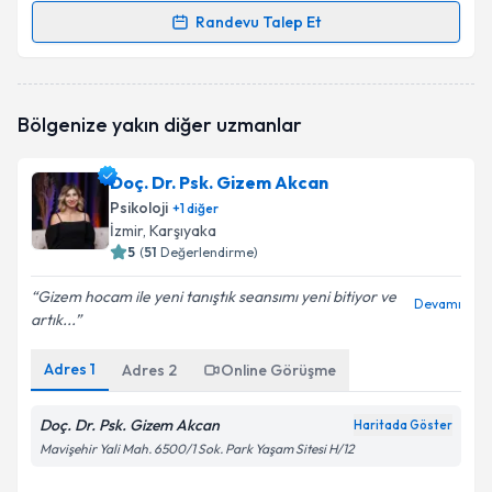
Randevu Talep Et
Randevu Takvimi Talebi
Klinik Psikolog Buse Göçmen Er
için randevu
Bölgenize yakın diğer uzmanlar
takvimi talebi oluşturun. Size bu uzmandan randevu
almanız için bir takvim hazırlandığında e-posta ile
bilgilendireceğiz.
Doç. Dr. Psk. Gizem Akcan
Psikoloji
+
1
diğer
E-posta Adresiniz
İzmir
, Karşıyaka
5
(
51
Değerlendirme)
Gizem hocam ile yeni tanıştık seansımı yeni bitiyor ve
Devamı
artık...
Kişisel verilerimin işlenmesine ilişkin
Aydınlatma
Metni
'ni okudum ve kişisel verilerimin belirtilen
kapsamda işlenmesini kabul ediyorum.
Adres
1
Adres
2
Online Görüşme
Doç. Dr. Psk. Gizem Akcan
Haritada Göster
Takvim Talebini Gönder
Mavişehir Yali Mah. 6500/1 Sok. Park Yaşam Sitesi H/12