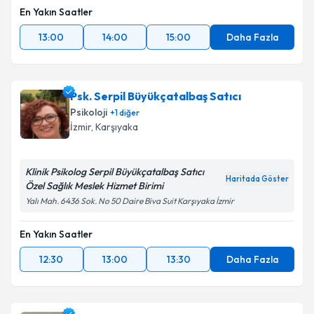
En Yakın Saatler
13:00
14:00
15:00
Daha Fazla
Psk. Serpil Büyükçatalbaş Satıcı
Psikoloji
+
1
diğer
İzmir
, Karşıyaka
Klinik Psikolog Serpil Büyükçatalbaş Satıcı
Haritada Göster
Özel Sağlık Meslek Hizmet Birimi
Yalı Mah. 6436 Sok. No 50 Daire Biva Suit Karşıyaka İzmir
En Yakın Saatler
12:30
13:00
13:30
Daha Fazla