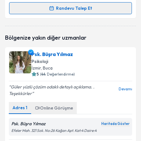
Randevu Talep Et
Randevu Takvimi Talebi
Psk. Cansu Şafak Gürkan
için randevu takvimi talebi
Bölgenize yakın diğer uzmanlar
oluşturun. Size bu uzmandan randevu almanız için bir
takvim hazırlandığında e-posta ile bilgilendireceğiz.
Psk. Büşra Yılmaz
E-posta Adresiniz
Psikoloji
İzmir
, Buca
5
(
44
Değerlendirme)
Güler yüzlü çözüm odaklı detaylı açıklama. .
Kişisel verilerimin işlenmesine ilişkin
Aydınlatma
Devamı
Teşekkürler
Metni
'ni okudum ve kişisel verilerimin belirtilen
kapsamda işlenmesini kabul ediyorum.
Adres
1
Online Görüşme
Takvim Talebini Gönder
Psk. Büşra Yılmaz
Haritada Göster
Efeler Mah. 321 Sok. No:26 Kağan Apt. Kat:4 Daire:4