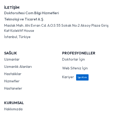
İLETİŞİM
Doktorsitesi Com Bilgi Hizmetleri
Teknoloji ve Ticaret A.Ş.
Maslak Mah. Ahi Evran Cd. A.O.S 55 Sokak No:2 Aksoy Plaza Giriş
Kat Kolektif House
İstanbul, Türkiye
SAĞLIK
PROFESYONELLER
Uzmanlar
Doktorlar İçin
Uzmanlık Alanları
Web Siteniz İçin
Hastalıklar
Kariyer
İşe Alım
Hizmetler
Hastaneler
KURUMSAL
Hakkımızda