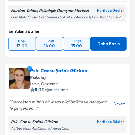
Nurdan Yoldaş Psikolojik Danışma Merkezi
Haritada Göster
Gazi Mah. Önder Cad. Sinema Sok. No. 2 Atmaca İş Hanı Kat:3 Daire:7
En Yakın Saatler
11 Ağu
11 Ağu
11 Ağu
Daha Fazla
13:00
14:00
15:00
Psk. Cansu Şafak Gürkan
Psikoloji
İzmir
, Gaziemir
5
(
1
Değerlendirme)
Gerçekten müthiş bir insan bilgi birikim ve deneyimi
Devamı
ile gerçekten...
Psk. Cansu Şafak Gürkan
Haritada Göster
Atıfbey Mah. Abdülhamid Yavuz Cad.