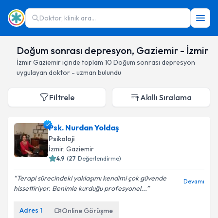
Doktor, klinik ara...
Doğum sonrası depresyon, Gaziemir - İzmir
İzmir
Gaziemir
içinde toplam
10
Doğum sonrası depresyon
uygulayan doktor - uzman bulundu
Filtrele
Akıllı Sıralama
Psk. Nurdan Yoldaş
Psikoloji
İzmir
, Gaziemir
4.9
(
27
Değerlendirme)
Terapi sürecindeki yaklaşımı kendimi çok güvende
Devamı
hissettiriyor. Benimle kurduğu profesyonel...
Adres
1
Online Görüşme