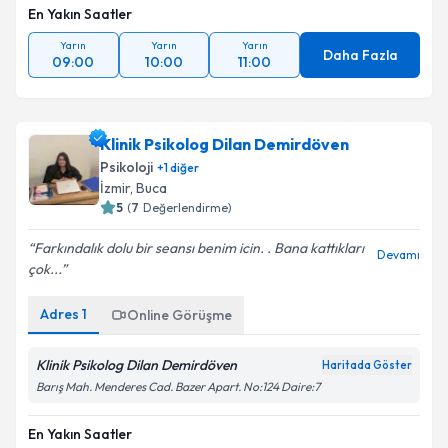
En Yakın Saatler
Yarın
Yarın
Yarın
Daha Fazla
09:00
10:00
11:00
Klinik Psikolog Dilan Demirdöven
Psikoloji
+
1
diğer
İzmir
, Buca
5
(
7
Değerlendirme)
Farkındalık dolu bir seansı benim icin. . Bana kattıkları
Devamı
çok...
Adres
1
Online Görüşme
Klinik Psikolog Dilan Demirdöven
Haritada Göster
Barış Mah. Menderes Cad. Bazer Apart. No:124 Daire:7
En Yakın Saatler