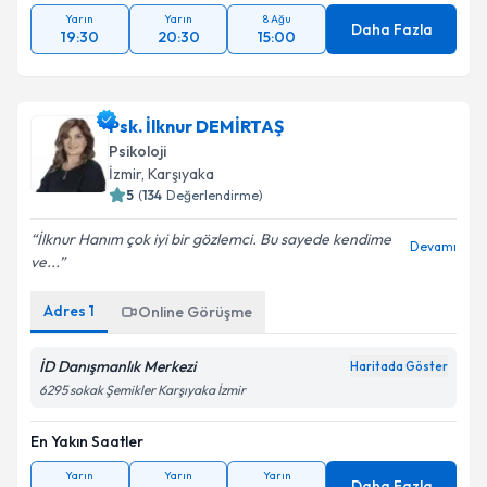
Yarın
Yarın
8 Ağu
Daha Fazla
19:30
20:30
15:00
Psk. İlknur DEMİRTAŞ
Psikoloji
İzmir
, Karşıyaka
5
(
134
Değerlendirme)
İlknur Hanım çok iyi bir gözlemci. Bu sayede kendime
Devamı
ve...
Adres
1
Online Görüşme
İD Danışmanlık Merkezi
Haritada Göster
6295 sokak Şemikler Karşıyaka İzmir
En Yakın Saatler
Yarın
Yarın
Yarın
Daha Fazla