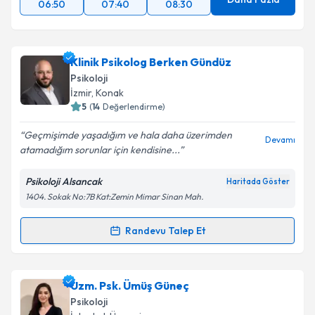
06:50
07:40
08:30
Klinik Psikolog Berken Gündüz
Psikoloji
İzmir
, Konak
5
(
14
Değerlendirme)
Geçmişimde yaşadığım ve hala daha üzerimden
Devamı
atamadığım sorunlar için kendisine...
Psikoloji Alsancak
Haritada Göster
1404. Sokak No:7B Kat:Zemin Mimar Sinan Mah.
Randevu Talep Et
Randevu Takvimi Talebi
Klinik Psikolog Berken Gündüz
için randevu takvimi
Uzm. Psk. Ümüş Güneç
talebi oluşturun. Size bu uzmandan randevu almanız
Psikoloji
için bir takvim hazırlandığında e-posta ile