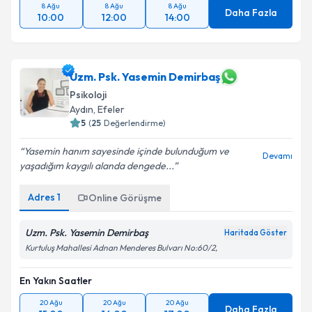
8 Ağu
8 Ağu
8 Ağu
Daha Fazla
10:00
12:00
14:00
Uzm. Psk. Yasemin Demirbaş
Psikoloji
Aydın
, Efeler
5
(
25
Değerlendirme)
Yasemin hanım sayesinde içinde bulunduğum ve
Devamı
yaşadığım kaygılı alanda dengede...
Adres
1
Online Görüşme
Uzm. Psk. Yasemin Demirbaş
Haritada Göster
Kurtuluş Mahallesi Adnan Menderes Bulvarı No:60/2,
En Yakın Saatler
20 Ağu
20 Ağu
20 Ağu
Daha Fazla