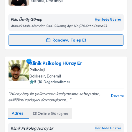
İstanbul
, Ümraniye
bilgilendireceğiz.
E-posta Adresiniz
Psk. Ümüş Güneç
Haritada Göster
Atatürk Mah. Alemdar Cad. Okumuş Apt. NoÇ74 Kat:6 Daire:13
Randevu Talep Et
Randevu Takvimi Talebi
Kişisel verilerimin işlenmesine ilişkin
Aydınlatma
Metni
'ni okudum ve kişisel verilerimin belirtilen
kapsamda işlenmesini kabul ediyorum.
Uzm. Psk. Ümüş Güneç
için randevu takvimi talebi
Klinik Psikolog Hüray Er
oluşturun. Size bu uzmandan randevu almanız için bir
Psikoloji
takvim hazırlandığında e-posta ile bilgilendireceğiz.
Takvim Talebini Gönder
Balıkesir
, Edremit
5
(
10
Değerlendirme)
E-posta Adresiniz
Hüray bey ile yollarımızın kesişmesine sebep olan,
Devamı
evliliğimi zorlayıcı davranışlarım...
Adres
1
Online Görüşme
Kişisel verilerimin işlenmesine ilişkin
Aydınlatma
Metni
'ni okudum ve kişisel verilerimin belirtilen
kapsamda işlenmesini kabul ediyorum.
Klinik Psikolog Hüray Er
Haritada Göster