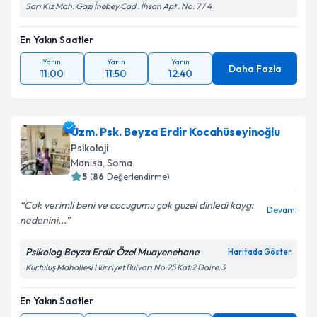
Sarı Kız Mah. Gazi İnebey Cad . İhsan Apt . No: 7 / 4
Takvim Talebini Gönder
En Yakın Saatler
Yarın
Yarın
Yarın
Daha Fazla
11:00
11:50
12:40
Uzm. Psk. Beyza Erdir Kocahüseyinoğlu
Psikoloji
Manisa
, Soma
5
(
86
Değerlendirme)
Cok verimli beni ve cocugumu çok guzel dinledi kaygı
Devamı
nedenini...
Psikolog Beyza Erdir Özel Muayenehane
Haritada Göster
Kurtuluş Mahallesi Hürriyet Bulvarı No:25 Kat:2 Daire:3
En Yakın Saatler