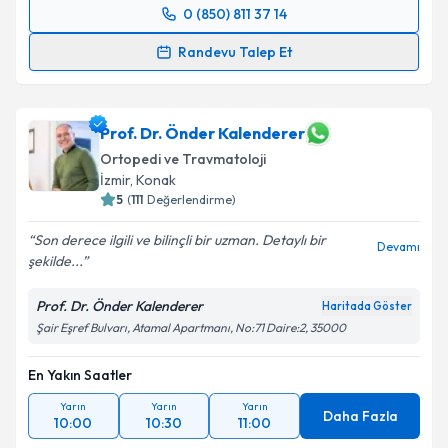
0 (850) 811 37 14
Randevu Takvimi Talebi
Randevu Talep Et
Op. Dr. Yusuf Ziya Karaca
için randevu takvimi
talebi oluşturun. Size bu uzmandan randevu almanız
için bir takvim hazırlandığında e-posta ile
Prof. Dr. Önder Kalenderer
bilgilendireceğiz.
Ortopedi ve Travmatoloji
İzmir
,
Konak
E-posta Adresiniz
5
(
111
Değerlendirme)
Son derece ilgili ve bilinçli bir uzman. Detaylı bir
Devamı
şekilde...
Kişisel verilerimin işlenmesine ilişkin
Aydınlatma
Prof. Dr. Önder Kalenderer
Haritada Göster
Metni
'ni okudum ve kişisel verilerimin belirtilen
Şair Eşref Bulvarı, Atamal Apartmanı, No:71 Daire:2, 35000
kapsamda işlenmesini kabul ediyorum.
En Yakın Saatler
Takvim Talebini Gönder
Yarın
Yarın
Yarın
Daha Fazla
10:00
10:30
11:00