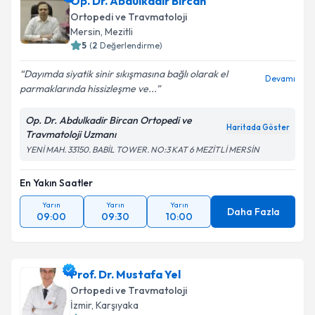
Doç. Dr. Kayahan Karaytuğ
için randevu takvimi
Op. Dr. Abdulkadir Bircan
talebi oluşturun. Size bu uzmandan randevu almanız
Ortopedi ve Travmatoloji
için bir takvim hazırlandığında e-posta ile
Mersin
,
Mezitli
bilgilendireceğiz.
5
(
2
Değerlendirme)
E-posta Adresiniz
Dayımda siyatik sinir sıkışmasına bağlı olarak el
Devamı
parmaklarında hissizleşme ve...
Op. Dr. Abdulkadir Bircan Ortopedi ve
Haritada Göster
Travmatoloji Uzmanı
Kişisel verilerimin işlenmesine ilişkin
Aydınlatma
YENİ MAH. 33150. BABİL TOWER. NO:3 KAT 6 MEZİTLİ MERSİN
Metni
'ni okudum ve kişisel verilerimin belirtilen
kapsamda işlenmesini kabul ediyorum.
En Yakın Saatler
Yarın
Yarın
Yarın
Takvim Talebini Gönder
Daha Fazla
09:00
09:30
10:00
Prof. Dr. Mustafa Yel
Ortopedi ve Travmatoloji
İzmir
,
Karşıyaka