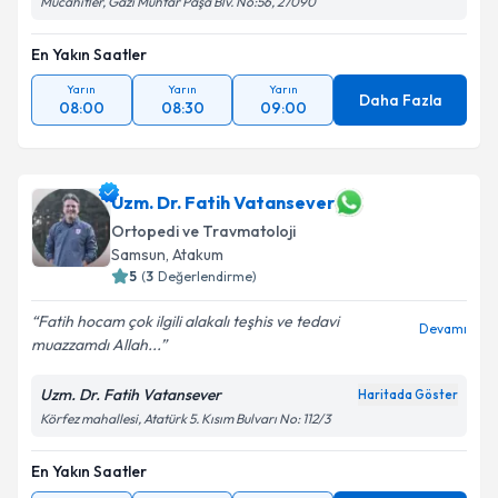
Mücahitler, Gazi Muhtar Paşa Blv. No:56, 27090
En Yakın Saatler
Yarın
Yarın
Yarın
Daha Fazla
08:00
08:30
09:00
Uzm. Dr. Fatih Vatansever
Ortopedi ve Travmatoloji
Samsun
,
Atakum
5
(
3
Değerlendirme)
Fatih hocam çok ilgili alakalı teşhis ve tedavi
Devamı
muazzamdı Allah...
Uzm. Dr. Fatih Vatansever
Haritada Göster
Körfez mahallesi, Atatürk 5. Kısım Bulvarı No: 112/3
En Yakın Saatler