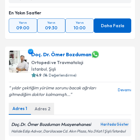
En Yakın Saatler
Yarın
Yarın
Yarın
Daha Fazla
09:00
09:30
10:00
Doç. Dr. Ömer Bozduman
Ortopedi ve Travmatoloji
İstanbul
,
Şişli
4.9
(
14
Değerlendirme)
yıldır çektiğim yürüme sorunu bacak ağrıları
Devamı
gitmediğim doktor kalmamıştı...
Adres
1
Adres
2
Doç.Dr. Ömer Bozduman Muayenehanesi
Haritada Göster
Halide Edip Adıvar, Darülaceze Cd. Akın Plaza, No:3 Kat:1 Şişli/İstanbul