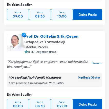
En Yakın Saatler
Yarın
Yarın
Yarın
Daha Fazla
09:00
09:30
10:00
Prof. Dr. Gültekin Sıtkı Çeçen
Ortopedi ve Travmatoloji
İstanbul
,
Pendik
5
(
17
Değerlendirme)
Karşılaştığım en ilgili ve en güven veren doktorlardan
Devamı
biri. Ameliyat...
VM Medical Park Pendik Hastanesi
Haritada Göster
Fevzi Çakmak, Eski Karakol Sk. No:9, 34899
En Yakın Saatler
Yarın
Yarın
Yarın
Daha Fazla
08:00
08:30
09:00