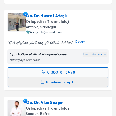
Op. Dr. Nusret Ataşlı
Ortopedi ve Travmatoloji
Antalya
,
Manavgat
4.9
(
7
Değerlendirme)
Devamı
Çok iyi güler yüzlü hoş görülü bir doktor.
Op. Dr.Nusret Ataşlı Muayenehanesi
Haritada Göster
Mithatpaşa Cad. No:14
0 (850) 811 34 98
Randevu Takvimi Talebi
Randevu Talep Et
Op. Dr. Nusret Ataşlı
için randevu takvimi talebi
oluşturun. Size bu uzmandan randevu almanız için bir
Op. Dr. Akın Sezgin
takvim hazırlandığında e-posta ile bilgilendireceğiz.
Ortopedi ve Travmatoloji
E-posta Adresiniz
Samsun
,
Bafra