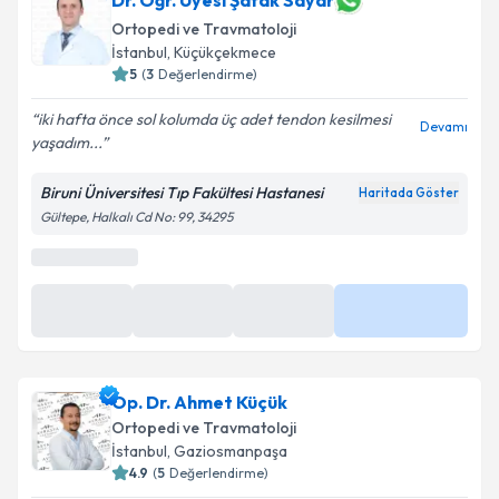
Dr. Öğr. Üyesi Şafak Sayar
Ortopedi ve Travmatoloji
İstanbul
,
Küçükçekmece
5
(
3
Değerlendirme)
iki hafta önce sol kolumda üç adet tendon kesilmesi
Devamı
yaşadım...
Biruni Üniversitesi Tıp Fakültesi Hastanesi
Haritada Göster
Gültepe, Halkalı Cd No: 99, 34295
En Yakın Saatler
Yarın
Yarın
Yarın
Daha Fazla
09:40
10:00
11:20
Op. Dr. Ahmet Küçük
Ortopedi ve Travmatoloji
İstanbul
,
Gaziosmanpaşa
4.9
(
5
Değerlendirme)