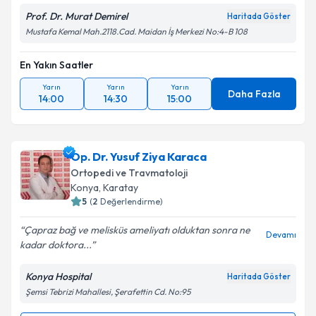
Prof. Dr. Murat Demirel
Haritada Göster
Mustafa Kemal Mah.2118.Cad. Maidan İş Merkezi No:4-B 108
En Yakın Saatler
Yarın
Yarın
Yarın
Daha Fazla
14:00
14:30
15:00
Op. Dr. Yusuf Ziya Karaca
Ortopedi ve Travmatoloji
Konya
,
Karatay
5
(
2
Değerlendirme)
Çapraz bağ ve melisküs ameliyatı olduktan sonra ne
Devamı
kadar doktora...
Konya Hospital
Haritada Göster
Şemsi Tebrizi Mahallesi, Şerafettin Cd. No:95