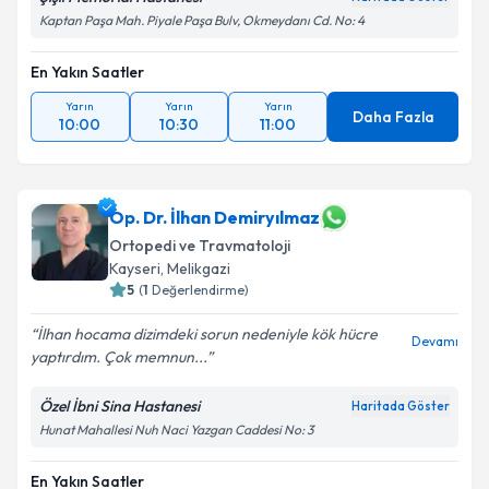
Kaptan Paşa Mah. Piyale Paşa Bulv, Okmeydanı Cd. No: 4
En Yakın Saatler
Yarın
Yarın
Yarın
Daha Fazla
10:00
10:30
11:00
Op. Dr. İlhan Demiryılmaz
Ortopedi ve Travmatoloji
Kayseri
,
Melikgazi
5
(
1
Değerlendirme)
İlhan hocama dizimdeki sorun nedeniyle kök hücre
Devamı
yaptırdım. Çok memnun...
Özel İbni Sina Hastanesi
Haritada Göster
Hunat Mahallesi Nuh Naci Yazgan Caddesi No: 3
En Yakın Saatler