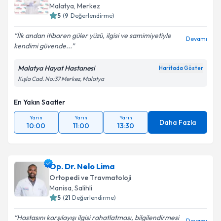
E-posta Adresiniz
Malatya
,
Merkez
5
(
9
Değerlendirme)
İlk andan itibaren güler yüzü, ilgisi ve samimiyetiyle
Devamı
kendimi güvende...
Kişisel verilerimin işlenmesine ilişkin
Aydınlatma
Metni
'ni okudum ve kişisel verilerimin belirtilen
Malatya Hayat Hastanesi
Haritada Göster
kapsamda işlenmesini kabul ediyorum.
Kışla Cad. No:37 Merkez, Malatya
En Yakın Saatler
Takvim Talebini Gönder
Yarın
Yarın
Yarın
Daha Fazla
10:00
11:00
13:30
Op. Dr. Nelo Lima
Ortopedi ve Travmatoloji
Manisa
,
Salihli
5
(
21
Değerlendirme)
Hastasını karşılayışı ilgisi rahatlatması, bilgilendirmesi
Devamı