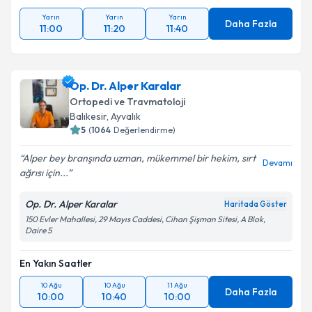
Yarın
Yarın
Yarın
Daha Fazla
11:00
11:20
11:40
Op. Dr. Alper Karalar
Ortopedi ve Travmatoloji
Balıkesir
,
Ayvalık
5
(
1064
Değerlendirme)
Alper bey branşında uzman, mükemmel bir hekim, sırt
Devamı
ağrısı için...
Op. Dr. Alper Karalar
Haritada Göster
150 Evler Mahallesi, 29 Mayıs Caddesi, Cihan Şişman Sitesi, A Blok,
Daire 5
En Yakın Saatler
10 Ağu
10 Ağu
11 Ağu
Daha Fazla
10:00
10:40
10:00