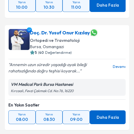
Yarın
Yarın
Yarın
Daha Fazla
10:00
10:30
11:00
Doç. Dr. Yusuf Onur Kızılay
Ortopedi ve Travmatoloji
Bursa
,
Osmangazi
5
(
40
Değerlendirme)
Annemin uzun süredir yaşadığı ayak bileği
Devamı
rahatsızlığında doğru teşhisi koyarak...
VM Medical Park Bursa Hastanesi
Kırcaali, Fevzi Çakmak Cd. No:76, 16220
En Yakın Saatler
Yarın
Yarın
Yarın
Daha Fazla
08:00
08:30
09:00