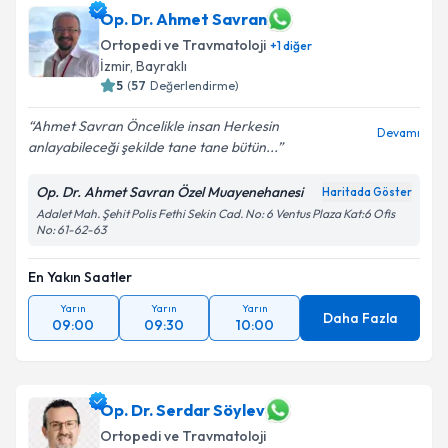
Op. Dr. Ahmet Savran
Ortopedi ve Travmatoloji
+
1
diğer
İzmir
,
Bayraklı
5
(
57
Değerlendirme)
Ahmet Savran Öncelikle insan Herkesin
Devamı
anlayabileceği şekilde tane tane bütün...
Op. Dr. Ahmet Savran Özel Muayenehanesi
Haritada Göster
Adalet Mah. Şehit Polis Fethi Sekin Cad. No: 6 Ventus Plaza Kat:6 Ofis
No: 61-62-63
En Yakın Saatler
Yarın
Yarın
Yarın
Daha Fazla
09:00
09:30
10:00
Op. Dr. Serdar Söylev
Ortopedi ve Travmatoloji