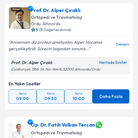
Prof. Dr. Alper Çıraklı
Ortopedi ve Travmatoloji
Ordu
,
Altınordu
5
(
5
Değerlendirme)
Annemizin diz protezi ameliyatını Alper Hocamız
Devamı
gerçekleştirdi. Sürecin başından sonuna...
Prof. Dr. Alper Çıraklı
Haritada Göster
Cumhuriyet, 1356. Sk. No: 144/A, 52000 Altınordu/Ordu
En Yakın Saatler
Yarın
Yarın
Yarın
Daha Fazla
09:00
09:30
10:00
Op. Dr. Fatih Volkan Tercan
Ortopedi ve Travmatoloji