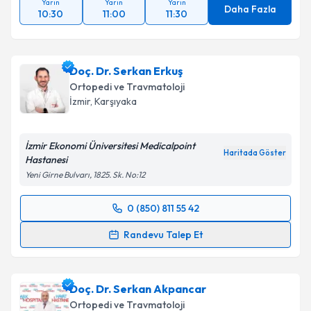
Yarın
Yarın
Yarın
Daha Fazla
10:30
11:00
11:30
Doç. Dr. Serkan Erkuş
Ortopedi ve Travmatoloji
İzmir
,
Karşıyaka
İzmir Ekonomi Üniversitesi Medicalpoint
Haritada Göster
Hastanesi
Yeni Girne Bulvarı, 1825. Sk. No:12
0 (850) 811 55 42
Randevu Takvimi Talebi
Randevu Talep Et
Doç. Dr. Serkan Erkuş
için randevu takvimi talebi
oluşturun. Size bu uzmandan randevu almanız için bir
Doç. Dr. Serkan Akpancar
takvim hazırlandığında e-posta ile bilgilendireceğiz.
Ortopedi ve Travmatoloji