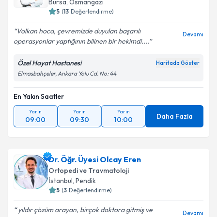
Bursa
,
Osmangazi
5
(
13
Değerlendirme)
Volkan hoca, çevremizde duyulan başarılı
Devamı
operasyonlar yaptığının bilinen bir hekimdi....
Özel Hayat Hastanesi
Haritada Göster
Elmasbahçeler, Ankara Yolu Cd. No: 44
En Yakın Saatler
Yarın
Yarın
Yarın
Daha Fazla
09:00
09:30
10:00
Dr. Öğr. Üyesi Olcay Eren
Ortopedi ve Travmatoloji
İstanbul
,
Pendik
5
(
3
Değerlendirme)
yıldır çözüm arayan, birçok doktora gitmiş ve
Devamı