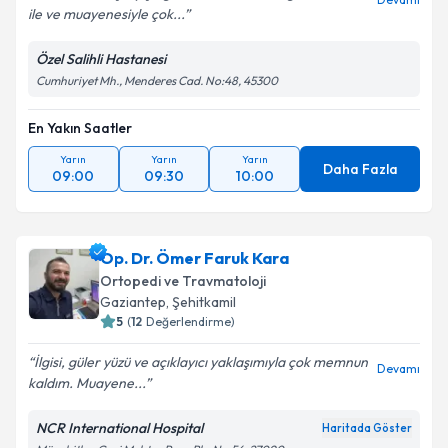
ile ve muayenesiyle çok...
Özel Salihli Hastanesi
Cumhuriyet Mh., Menderes Cad. No:48, 45300
En Yakın Saatler
Yarın
Yarın
Yarın
Daha Fazla
09:00
09:30
10:00
Op. Dr. Ömer Faruk Kara
Ortopedi ve Travmatoloji
Gaziantep
,
Şehitkamil
5
(
12
Değerlendirme)
İlgisi, güler yüzü ve açıklayıcı yaklaşımıyla çok memnun
Devamı
kaldım. Muayene...
NCR International Hospital
Haritada Göster