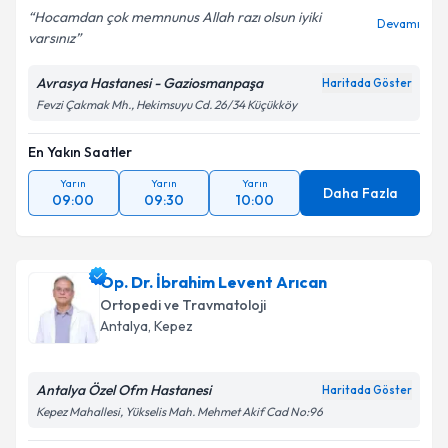
Hocamdan çok memnunus Allah razı olsun iyiki
Devamı
varsınız
Avrasya Hastanesi - Gaziosmanpaşa
Haritada Göster
Fevzi Çakmak Mh., Hekimsuyu Cd. 26/34 Küçükköy
En Yakın Saatler
Yarın
Yarın
Yarın
Daha Fazla
09:00
09:30
10:00
Op. Dr. İbrahim Levent Arıcan
Ortopedi ve Travmatoloji
Antalya
,
Kepez
Antalya Özel Ofm Hastanesi
Haritada Göster
Kepez Mahallesi, Yükselis Mah. Mehmet Akif Cad No:96