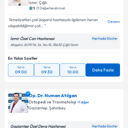
İzmir
,
Çiğli
5
(
1
Değerlendirme)
Ameliyatları çok başarılı hastasıyla ilgilenen heran
Devamı
ulaşabildiğimiz çok...
İzmir Özel Can Hastanesi
Haritada Göster
Ataşehir, 8019/16. Sk. No:18, 35630 Çiğli/İzmir
En Yakın Saatler
Yarın
Yarın
Yarın
Daha Fazla
09:00
09:30
10:00
Op. Dr. Numan Atılgan
Ortopedi ve Travmatoloji
+
1
diğer
Gaziantep
,
Şahinbey