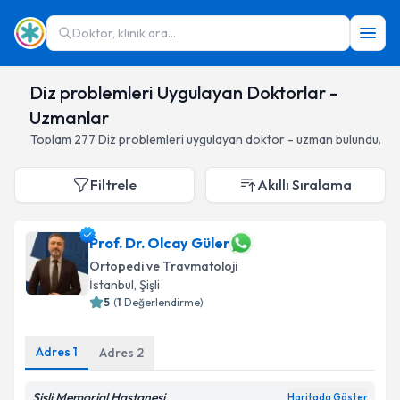
Doktor, klinik ara...
Diz problemleri Uygulayan Doktorlar -
Uzmanlar
Toplam
277
Diz problemleri
uygulayan doktor - uzman bulundu.
Filtrele
Akıllı Sıralama
Prof. Dr. Olcay Güler
Ortopedi ve Travmatoloji
İstanbul
,
Şişli
5
(
1
Değerlendirme)
Adres
1
Adres
2
Şişli Memorial Hastanesi
Haritada Göster