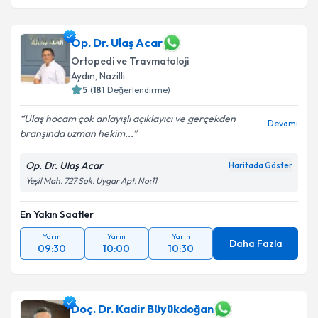
Op. Dr. Ulaş Acar
Ortopedi ve Travmatoloji
Aydın
,
Nazilli
5
(
181
Değerlendirme)
Ulaş hocam çok anlayışlı açıklayıcı ve gerçekden
Devamı
branşında uzman hekim...
Op. Dr. Ulaş Acar
Haritada Göster
Yeşil Mah. 727 Sok. Uygar Apt. No:11
En Yakın Saatler
Yarın
Yarın
Yarın
Daha Fazla
09:30
10:00
10:30
Doç. Dr. Kadir Büyükdoğan