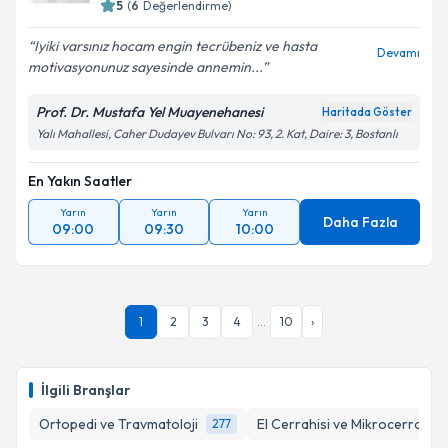
5
(
6
Değerlendirme)
Iyiki varsınız hocam engin tecrübeniz ve hasta
Devamı
motivasyonunuz sayesinde annemin...
Prof. Dr. Mustafa Yel Muayenehanesi
Haritada Göster
Yalı Mahallesi, Caher Dudayev Bulvarı No: 93, 2. Kat, Daire: 3, Bostanlı
En Yakın Saatler
Yarın
Yarın
Yarın
Daha Fazla
09:00
09:30
10:00
1
2
3
4
...
10
›
İlgili Branşlar
Ortopedi ve Travmatoloji
El Cerrahisi ve Mikrocerrahi
277