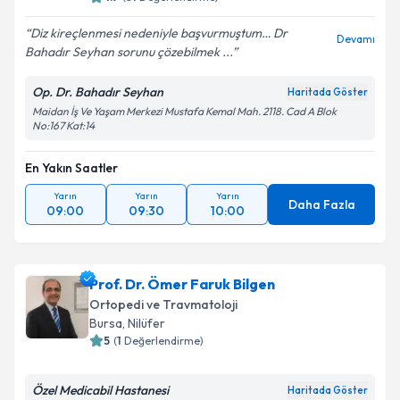
Diz kireçlenmesi nedeniyle başvurmuştum… Dr
Devamı
Bahadır Seyhan sorunu çözebilmek ...
Op. Dr. Bahadır Seyhan
Haritada Göster
Maidan İş Ve Yaşam Merkezi Mustafa Kemal Mah. 2118. Cad A Blok
No:167 Kat:14
En Yakın Saatler
Yarın
Yarın
Yarın
Daha Fazla
09:00
09:30
10:00
Prof. Dr. Ömer Faruk Bilgen
Ortopedi ve Travmatoloji
Bursa
,
Nilüfer
5
(
1
Değerlendirme)
Özel Medicabil Hastanesi
Haritada Göster