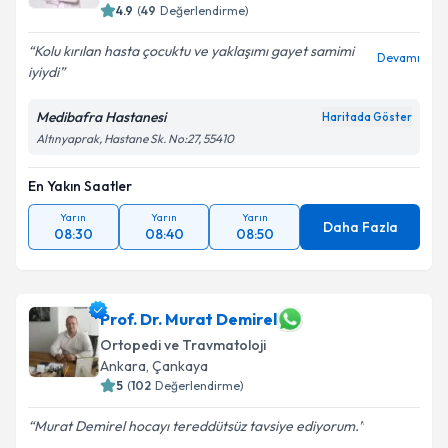
4.9
(
49
Değerlendirme)
Kolu kırılan hasta çocuktu ve yaklaşımı gayet samimi
Devamı
iyiydi
Kişisel verilerimin işlenmesine ilişkin
Aydınlatma
Metni
'ni okudum ve kişisel verilerimin belirtilen
Medibafra Hastanesi
Haritada Göster
kapsamda işlenmesini kabul ediyorum.
Altınyaprak, Hastane Sk. No:27, 55410
En Yakın Saatler
Takvim Talebini Gönder
Yarın
Yarın
Yarın
Daha Fazla
08:30
08:40
08:50
Prof. Dr. Murat Demirel
Ortopedi ve Travmatoloji
Ankara
,
Çankaya
5
(
102
Değerlendirme)
Murat Demirel hocayı tereddütsüz tavsiye ediyorum.