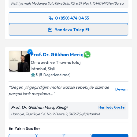
Fethiye mah Mudanya Yolu Küre Sok, Küre Sk No: 1, 16140 Nilüfer/Bursa
0 (850) 474 04 55
Randevu Takvimi Talebi
Randevu Talep Et
Prof. Dr. Ömer Faruk Bilgen
için randevu takvimi
talebi oluşturun. Size bu uzmandan randevu almanız
için bir takvim hazırlandığında e-posta ile
Prof. Dr. Gökhan Meriç
bilgilendireceğiz.
Ortopedi ve Travmatoloji
İstanbul
,
Şişli
E-posta Adresiniz
5
(
5
Değerlendirme)
Geçen yıl geçirdiğim motor kazası sebebiyle dizimde
Devamı
parçalı kırık meydana...
Kişisel verilerimin işlenmesine ilişkin
Aydınlatma
Prof. Dr. Gökhan Meriç Kliniği
Haritada Göster
Metni
'ni okudum ve kişisel verilerimin belirtilen
Harbiye, Teşvikiye Cd. No:9 Daire:2, 34367 Şişli/İstanbul
kapsamda işlenmesini kabul ediyorum.
En Yakın Saatler
Takvim Talebini Gönder