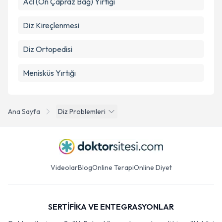
Acl (Ön Çapraz Bağ) Yırtığı
Diz Kireçlenmesi
Diz Ortopedisi
Menisküs Yırtığı
Ana Sayfa
Diz Problemleri
Videolar
Blog
Online Terapi
Online Diyet
SERTİFİKA VE ENTEGRASYONLAR