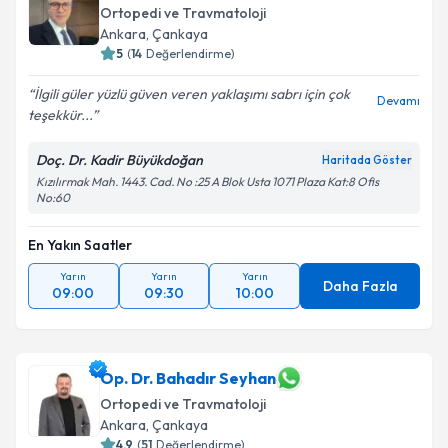
Ortopedi ve Travmatoloji
Ankara
,
Çankaya
5
(
14
Değerlendirme)
İlgili güler yüzlü güven veren yaklaşımı sabrı için çok
Devamı
teşekkür...
Doç. Dr. Kadir Büyükdoğan
Haritada Göster
Kızılırmak Mah. 1443. Cad. No :25 A Blok Usta 1071 Plaza Kat:8 Ofis
No:60
En Yakın Saatler
Yarın
Yarın
Yarın
Daha Fazla
09:00
09:30
10:00
Op. Dr. Bahadır Seyhan
Ortopedi ve Travmatoloji
Ankara
,
Çankaya
4.9
(
51
Değerlendirme)