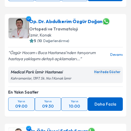
Op. Dr. Abdulkerim Özgür Doğan
Ortopedi ve Travmatoloji
İzmir
,
Konak
5
(
10
Değerlendirme)
Özgür Hocam ı Buca Hastanesi'nden tanıyorum
Devamı
hastaya yaklaşımı detaylı açıklamaları...
Medical Park İzmir Hastanesi
Haritada Göster
Kahramanlar, 1397. Sk. No:1 Konak İzmir
En Yakın Saatler
Yarın
Yarın
Yarın
Daha Fazla
09:00
09:30
10:00