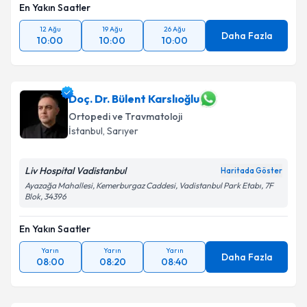
En Yakın Saatler
12 Ağu
19 Ağu
26 Ağu
Daha Fazla
10:00
10:00
10:00
Doç. Dr. Bülent Karslıoğlu
Ortopedi ve Travmatoloji
İstanbul
,
Sarıyer
Liv Hospital Vadistanbul
Haritada Göster
Ayazağa Mahallesi, Kemerburgaz Caddesi, Vadistanbul Park Etabı, 7F
Blok, 34396
En Yakın Saatler
Yarın
Yarın
Yarın
Daha Fazla
08:00
08:20
08:40