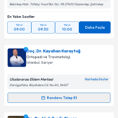
Gaziantep Özel Deva Hastanesi
Haritada Göster
Bekirbey Mah. Tüfekçi Yusuf Bul. No : 98 27400 Gaziantep, Şahinbey
En Yakın Saatler
Yarın
Yarın
Yarın
Daha Fazla
09:00
09:30
10:00
Doç. Dr. Kayahan Karaytuğ
Ortopedi ve Travmatoloji
İstanbul
,
Sarıyer
Uluslararası Eklem Merkezi
Haritada Göster
Darüşşafaka, Büyükdere Cd. No:40, 34457
Randevu Talep Et
Randevu Takvimi Talebi