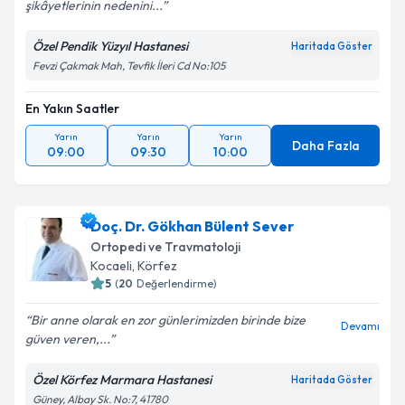
şikâyetlerinin nedenini...
Özel Pendik Yüzyıl Hastanesi
Haritada Göster
Fevzi Çakmak Mah, Tevfik İleri Cd No:105
En Yakın Saatler
Yarın
Yarın
Yarın
Daha Fazla
09:00
09:30
10:00
Doç. Dr. Gökhan Bülent Sever
Ortopedi ve Travmatoloji
Kocaeli
,
Körfez
5
(
20
Değerlendirme)
Bir anne olarak en zor günlerimizden birinde bize
Devamı
güven veren,...
Özel Körfez Marmara Hastanesi
Haritada Göster
Güney, Albay Sk. No:7, 41780