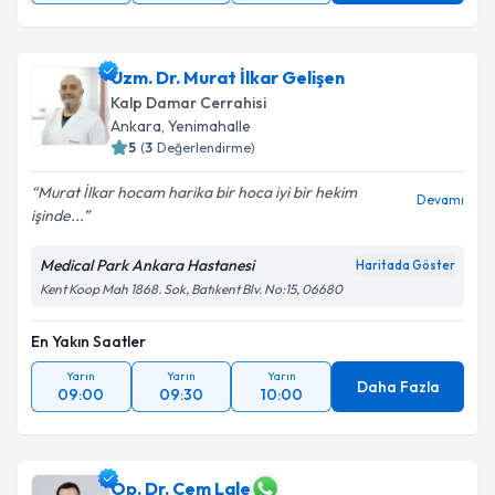
Uzm. Dr. Murat İlkar Gelişen
Kalp Damar Cerrahisi
Ankara
,
Yenimahalle
5
(
3
Değerlendirme)
Murat İlkar hocam harika bir hoca iyi bir hekim
Devamı
işinde...
Medical Park Ankara Hastanesi
Haritada Göster
Kent Koop Mah 1868. Sok, Batıkent Blv. No:15, 06680
En Yakın Saatler
Yarın
Yarın
Yarın
Daha Fazla
09:00
09:30
10:00
Op. Dr. Cem Lale