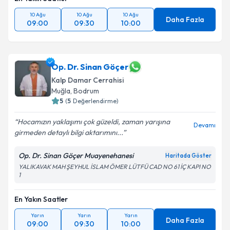
10 Ağu
10 Ağu
10 Ağu
Daha Fazla
09:00
09:30
10:00
Op. Dr. Sinan Göçer
Kalp Damar Cerrahisi
Muğla
,
Bodrum
5
(
5
Değerlendirme)
Hocamızın yaklaşımı çok güzeldi, zaman yarışına
Devamı
girmeden detaylı bilgi aktarımını...
Op. Dr. Sinan Göçer Muayenehanesi
Haritada Göster
YALIKAVAK MAH ŞEYHUL İSLAM ÖMER LÜTFÜ CAD NO 61 İÇ KAPI NO
1
En Yakın Saatler
Yarın
Yarın
Yarın
Daha Fazla
09:00
09:30
10:00