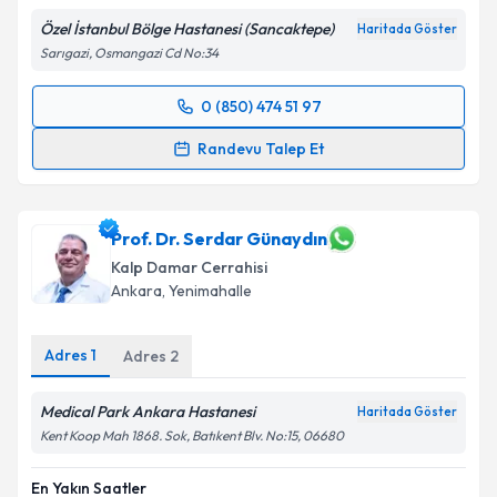
Özel İstanbul Bölge Hastanesi (Sancaktepe)
Haritada Göster
Sarıgazi, Osmangazi Cd No:34
0 (850) 474 51 97
Randevu Takvimi Talebi
Randevu Talep Et
Op. Dr. Sıdıka Karahanoğlu
için randevu takvimi
talebi oluşturun. Size bu uzmandan randevu almanız
için bir takvim hazırlandığında e-posta ile
Prof. Dr. Serdar Günaydın
bilgilendireceğiz.
Kalp Damar Cerrahisi
Ankara
,
Yenimahalle
E-posta Adresiniz
Adres
1
Adres
2
Medical Park Ankara Hastanesi
Kişisel verilerimin işlenmesine ilişkin
Aydınlatma
Haritada Göster
Metni
'ni okudum ve kişisel verilerimin belirtilen
Kent Koop Mah 1868. Sok, Batıkent Blv. No:15, 06680
kapsamda işlenmesini kabul ediyorum.
En Yakın Saatler