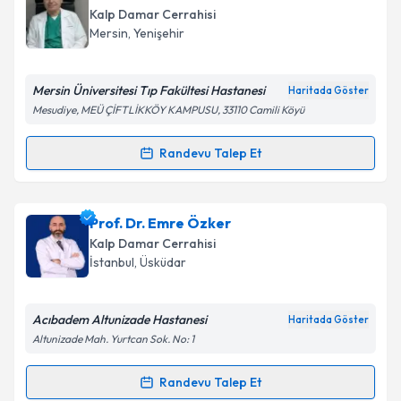
Doç. Dr. Orhan Saim Demirtürk
için randevu
Prof. Dr. Nehir Sucu
takvimi talebi oluşturun. Size bu uzmandan randevu
Kalp Damar Cerrahisi
almanız için bir takvim hazırlandığında e-posta ile
Mersin
,
Yenişehir
bilgilendireceğiz.
E-posta Adresiniz
Mersin Üniversitesi Tıp Fakültesi Hastanesi
Haritada Göster
Mesudiye, MEÜ ÇİFTLİKKÖY KAMPUSU, 33110 Camili Köyü
Randevu Talep Et
Randevu Takvimi Talebi
Kişisel verilerimin işlenmesine ilişkin
Aydınlatma
Metni
'ni okudum ve kişisel verilerimin belirtilen
kapsamda işlenmesini kabul ediyorum.
Prof. Dr. Nehir Sucu
için randevu takvimi talebi
Prof. Dr. Emre Özker
oluşturun. Size bu uzmandan randevu almanız için bir
Kalp Damar Cerrahisi
takvim hazırlandığında e-posta ile bilgilendireceğiz.
Takvim Talebini Gönder
İstanbul
,
Üsküdar
E-posta Adresiniz
Acıbadem Altunizade Hastanesi
Haritada Göster
Altunizade Mah. Yurtcan Sok. No: 1
Kişisel verilerimin işlenmesine ilişkin
Aydınlatma
Randevu Talep Et