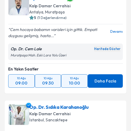
Kalp Damar Cerrahisi
Antalya
,
Muratpaşa
5
(
1
Değerlendirme)
Cem hocaya babamın varisleri için gittik. Empati
Devamı
duygusu gelişmiş, hasta...
Op. Dr. Cem Lale
Haritada Göster
Muratpaşa Mah. Eski Lara Yolu Üzeri
En Yakın Saatler
10 Ağu
10 Ağu
10 Ağu
Daha Fazla
09:00
09:30
10:00
Op. Dr. Sıdıka Karahanoğlu
Kalp Damar Cerrahisi
İstanbul
,
Sancaktepe