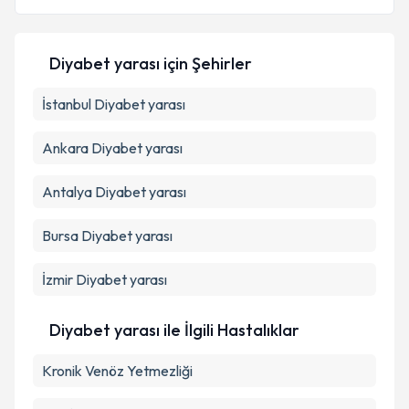
E-posta Adresiniz
Diyabet yarası
için Şehirler
İstanbul
Kişisel verilerimin işlenmesine ilişkin
Diyabet yarası
Aydınlatma
Metni
'ni okudum ve kişisel verilerimin belirtilen
kapsamda işlenmesini kabul ediyorum.
Ankara
Diyabet yarası
Antalya
Diyabet yarası
Takvim Talebini Gönder
Bursa
Diyabet yarası
İzmir
Diyabet yarası
Diyabet yarası ile İlgili Hastalıklar
Kronik Venöz Yetmezliği