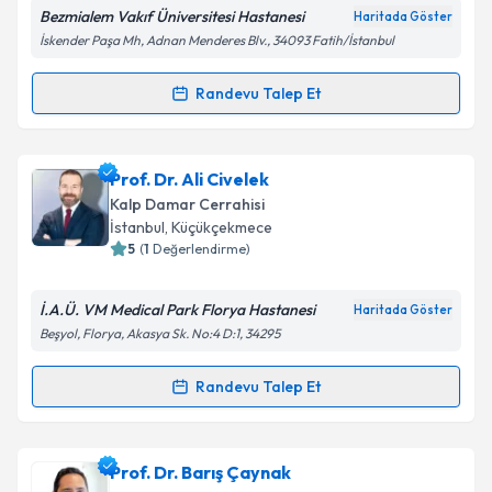
Bezmialem Vakıf Üniversitesi Hastanesi
Haritada Göster
İskender Paşa Mh, Adnan Menderes Blv., 34093 Fatih/İstanbul
Kişisel verilerimin işlenmesine ilişkin
Aydınlatma
Randevu Talep Et
Randevu Takvimi Talebi
Metni
'ni okudum ve kişisel verilerimin belirtilen
kapsamda işlenmesini kabul ediyorum.
Op. Dr. Mehmet Şengör
için randevu takvimi talebi
Prof. Dr. Ali Civelek
oluşturun. Size bu uzmandan randevu almanız için bir
Takvim Talebini Gönder
Kalp Damar Cerrahisi
takvim hazırlandığında e-posta ile bilgilendireceğiz.
İstanbul
,
Küçükçekmece
5
(
1
Değerlendirme)
E-posta Adresiniz
İ.A.Ü. VM Medical Park Florya Hastanesi
Haritada Göster
Beşyol, Florya, Akasya Sk. No:4 D:1, 34295
Kişisel verilerimin işlenmesine ilişkin
Aydınlatma
Randevu Talep Et
Randevu Takvimi Talebi
Metni
'ni okudum ve kişisel verilerimin belirtilen
kapsamda işlenmesini kabul ediyorum.
Prof. Dr. Ali Civelek
için randevu takvimi talebi
Prof. Dr. Barış Çaynak