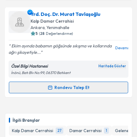
kapsamda işlenmesini kabul ediyorum.
Doç. Dr. Mehmet Ali Yeşiltaş
için randevu takvimi
Yrd. Doç. Dr. Murat Tavlaşoğlu
talebi oluşturun. Size bu uzmandan randevu almanız
Takvim Talebini Gönder
Kalp Damar Cerrahisi
için bir takvim hazırlandığında e-posta ile
Ankara
,
Yenimahalle
bilgilendireceğiz.
5
(
28
Değerlendirme)
E-posta Adresiniz
Ekim ayında babamın göğsünde sıkışma ve kollarında
Devamı
ağrı şikayetiyle...
Özel Bilgi Hastanesi
Haritada Göster
İnönü, Batı Blv No:99, 06370 Batıkent
Kişisel verilerimin işlenmesine ilişkin
Aydınlatma
Metni
'ni okudum ve kişisel verilerimin belirtilen
kapsamda işlenmesini kabul ediyorum.
Randevu Talep Et
Randevu Takvimi Talebi
Takvim Talebini Gönder
Yrd. Doç. Dr. Murat Tavlaşoğlu
için randevu takvimi
talebi oluşturun. Size bu uzmandan randevu almanız
İlgili Branşlar
için bir takvim hazırlandığında e-posta ile
bilgilendireceğiz.
Kalp Damar Cerrahisi
Damar Cerrahisi
Geleneksel
27
1