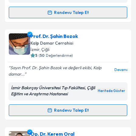
Bostanlı, 6471/5 Sokak no: 7 Yalı Mahallesi, 35550
Randevu Talep Et
Randevu Takvimi Talebi
Op. Dr. Murat Ertürk
için randevu takvimi talebi
Prof. Dr. Şahin Bozok
oluşturun. Size bu uzmandan randevu almanız için bir
Kalp Damar Cerrahisi
takvim hazırlandığında e-posta ile bilgilendireceğiz.
İzmir
,
Çiğli
5
(
50
Değerlendirme)
E-posta Adresiniz
Sayın Prof. Dr. Şahin Bozok ve değerli ekibi, Kalp
Devamı
damar...
İzmir Bakırçay Üniversitesi Tıp Fakültesi, Çiğli
Kişisel verilerimin işlenmesine ilişkin
Aydınlatma
Haritada Göster
Eğitim ve Araştırma Hastanesi
Metni
'ni okudum ve kişisel verilerimin belirtilen
kapsamda işlenmesini kabul ediyorum.
Randevu Talep Et
Randevu Takvimi Talebi
Takvim Talebini Gönder