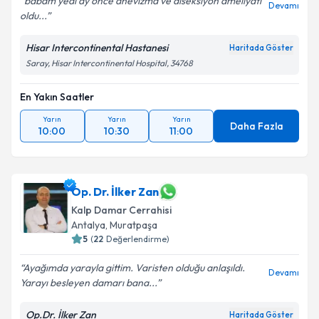
babam yedi ay önce anevizma ve diseksiyon ameliyatı
Devamı
oldu...
Hisar Intercontinental Hastanesi
Haritada Göster
Saray, Hisar Intercontinental Hospital, 34768
En Yakın Saatler
Yarın
Yarın
Yarın
Daha Fazla
10:00
10:30
11:00
Op. Dr. İlker Zan
Kalp Damar Cerrahisi
Antalya
,
Muratpaşa
5
(
22
Değerlendirme)
Ayağımda yarayla gittim. Varisten olduğu anlaşıldı.
Devamı
Yarayı besleyen damarı bana...