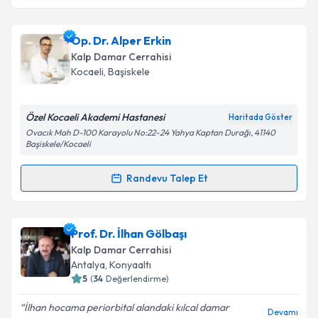
Randevu Takvimi Talebi
Metni
'ni okudum ve kişisel verilerimin belirtilen
kapsamda işlenmesini kabul ediyorum.
Prof. Dr. Emre Özker
için randevu takvimi talebi
Op. Dr. Alper Erkin
oluşturun. Size bu uzmandan randevu almanız için bir
Takvim Talebini Gönder
Kalp Damar Cerrahisi
takvim hazırlandığında e-posta ile bilgilendireceğiz.
Kocaeli
,
Başiskele
E-posta Adresiniz
Özel Kocaeli Akademi Hastanesi
Haritada Göster
Ovacık Mah D-100 Karayolu No:22-24 Yahya Kaptan Durağı, 41140
Başiskele/Kocaeli
Kişisel verilerimin işlenmesine ilişkin
Aydınlatma
Randevu Talep Et
Metni
'ni okudum ve kişisel verilerimin belirtilen
Randevu Takvimi Talebi
kapsamda işlenmesini kabul ediyorum.
Op. Dr. Alper Erkin
için randevu takvimi talebi
Prof. Dr. İlhan Gölbaşı
Takvim Talebini Gönder
oluşturun. Size bu uzmandan randevu almanız için bir
Kalp Damar Cerrahisi
takvim hazırlandığında e-posta ile bilgilendireceğiz.
Antalya
,
Konyaaltı
5
(
34
Değerlendirme)
E-posta Adresiniz
İlhan hocama periorbital alandaki kılcal damar