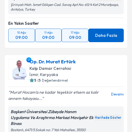
Op.Dr. İlker Zan
Haritada Göster
Şirinyalı Mah. İsmet Gökşen Cad. Savaş Apt.No: 65/4 Kat 2 Muratpaşa,
Antalya, Turkey
En Yakın Saatler
10 Ağu
11 Ağu
17 Ağu
Daha Fazla
09:00
09:00
09:00
Op. Dr. Murat Ertürk
Kalp Damar Cerrahisi
İzmir
,
Karşıyaka
5
(
5
Değerlendirme)
Murat Hocam’a ne kadar teşekkür etsem az kalır
Devamı
annem takayasu...
Başkent Üniversitesi Zübeyde Hanım
Uygulama Ve Araştırma Merkezi Mavişehir Ek
Haritada Göster
Binası