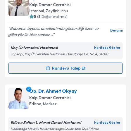
Prof. Dr. Şahin Bozok
için randevu takvimi talebi
Op. Dr. Kerem Oral
oluşturun. Size bu uzmandan randevu almanız için bir
Kalp Damar Cerrahisi
takvim hazırlandığında e-posta ile bilgilendireceğiz.
İstanbul
,
Zeytinburnu
5
(
3
Değerlendirme)
E-posta Adresiniz
Babamın bypass ameliuatında gösterdiği özen ve
Devamı
güleryüz ile bize sonsuz...
Koç Üniversitesi Hastanesi
Haritada Göster
Kişisel verilerimin işlenmesine ilişkin
Aydınlatma
Topkapı, Koç Üniversitesi Hastanesi, Davutpaşa Cd. No:4, 34010
Metni
'ni okudum ve kişisel verilerimin belirtilen
kapsamda işlenmesini kabul ediyorum.
Randevu Talep Et
Randevu Takvimi Talebi
Takvim Talebini Gönder
Op. Dr. Kerem Oral
için randevu takvimi talebi
Op. Dr. Ahmet Okyay
oluşturun. Size bu uzmandan randevu almanız için bir
Kalp Damar Cerrahisi
takvim hazırlandığında e-posta ile bilgilendireceğiz.
Edirne
,
Merkez
E-posta Adresiniz
Edirne Sultan 1. Murat Devlet Hastanesi
Haritada Göster