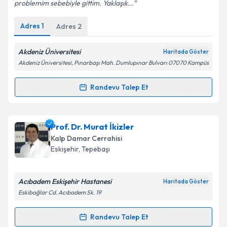
Devamı
problemim sebebiyle gittim. Yaklaşık...
Adres
1
Adres
2
Kişisel verilerimin işlenmesine ilişkin
Aydınlatma
Metni
'ni okudum ve kişisel verilerimin belirtilen
kapsamda işlenmesini kabul ediyorum.
Akdeniz Üniversitesi
Haritada Göster
Akdeniz Üniversitesi, Pınarbaşı Mah. Dumlupınar Bulvarı 07070 Kampüs
Takvim Talebini Gönder
Randevu Talep Et
Randevu Takvimi Talebi
Prof. Dr. İlhan Gölbaşı
için randevu takvimi talebi
Prof. Dr. Murat İkizler
oluşturun. Size bu uzmandan randevu almanız için bir
Kalp Damar Cerrahisi
takvim hazırlandığında e-posta ile bilgilendireceğiz.
Eskişehir
,
Tepebaşı
E-posta Adresiniz
Acıbadem Eskişehir Hastanesi
Haritada Göster
Eskibağlar Cd. Acıbadem Sk. 19
Kişisel verilerimin işlenmesine ilişkin
Aydınlatma
Randevu Talep Et