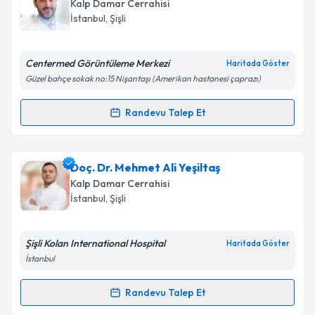
Takvim Talebini Gönder
oluşturun. Size bu uzmandan randevu almanız için bir
Kalp Damar Cerrahisi
takvim hazırlandığında e-posta ile bilgilendireceğiz.
İstanbul
,
Şişli
E-posta Adresiniz
Centermed Görüntüleme Merkezi
Haritada Göster
Güzel bahçe sokak no:15 Nişantaşı (Amerikan hastanesi çaprazı)
Kişisel verilerimin işlenmesine ilişkin
Aydınlatma
Randevu Talep Et
Randevu Takvimi Talebi
Metni
'ni okudum ve kişisel verilerimin belirtilen
kapsamda işlenmesini kabul ediyorum.
Prof. Dr. Barış Çaynak
için randevu takvimi talebi
Doç. Dr. Mehmet Ali Yeşiltaş
oluşturun. Size bu uzmandan randevu almanız için bir
Takvim Talebini Gönder
Kalp Damar Cerrahisi
takvim hazırlandığında e-posta ile bilgilendireceğiz.
İstanbul
,
Şişli
E-posta Adresiniz
Şişli Kolan International Hospital
Haritada Göster
İstanbul
Kişisel verilerimin işlenmesine ilişkin
Aydınlatma
Randevu Talep Et
Randevu Takvimi Talebi
Metni
'ni okudum ve kişisel verilerimin belirtilen