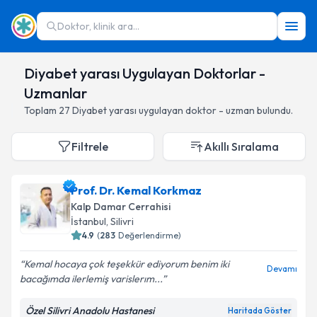
Doktor, klinik ara...
Diyabet yarası Uygulayan Doktorlar -
Uzmanlar
Toplam
27
Diyabet yarası
uygulayan doktor - uzman bulundu.
Filtrele
Akıllı Sıralama
Prof. Dr. Kemal Korkmaz
Kalp Damar Cerrahisi
İstanbul
,
Silivri
4.9
(
283
Değerlendirme)
Kemal hocaya çok teşekkür ediyorum benim iki
Devamı
bacağımda ilerlemiş varislerım...
Özel Silivri Anadolu Hastanesi
Haritada Göster