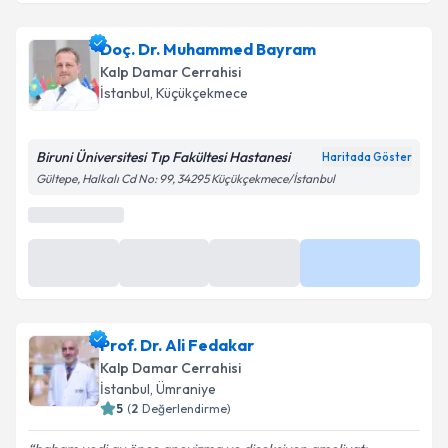
Doç. Dr. Muhammed Bayram
Kalp Damar Cerrahisi
İstanbul
,
Küçükçekmece
Biruni Üniversitesi Tıp Fakültesi Hastanesi
Haritada Göster
Gültepe, Halkalı Cd No: 99, 34295 Küçükçekmece/İstanbul
En Yakın Saatler
11 Ağu
11 Ağu
11 Ağu
Daha Fazla
16:20
16:40
17:00
Prof. Dr. Ali Fedakar
Kalp Damar Cerrahisi
İstanbul
,
Ümraniye
5
(
2
Değerlendirme)