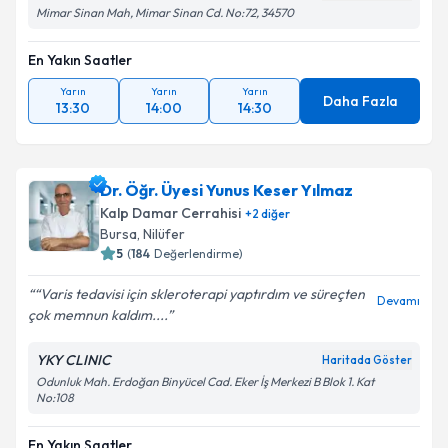
Mimar Sinan Mah, Mimar Sinan Cd. No:72, 34570
En Yakın Saatler
Yarın
Yarın
Yarın
Daha Fazla
13:30
14:00
14:30
Dr. Öğr. Üyesi Yunus Keser Yılmaz
Kalp Damar Cerrahisi
+
2
diğer
Bursa
,
Nilüfer
5
(
184
Değerlendirme)
“Varis tedavisi için skleroterapi yaptırdım ve süreçten
Devamı
çok memnun kaldım....
YKY CLINIC
Haritada Göster
Odunluk Mah. Erdoğan Binyücel Cad. Eker İş Merkezi B Blok 1. Kat
No:108
En Yakın Saatler