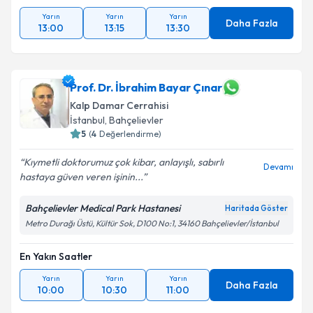
Takvim Talebini Gönder
Yarın
Yarın
Yarın
Daha Fazla
13:00
13:15
13:30
Prof. Dr. İbrahim Bayar Çınar
Kalp Damar Cerrahisi
İstanbul
,
Bahçelievler
5
(
4
Değerlendirme)
Kıymetli doktorumuz çok kibar, anlayışlı, sabırlı
Devamı
hastaya güven veren işinin...
Bahçelievler Medical Park Hastanesi
Haritada Göster
Metro Durağı Üstü, Kültür Sok, D100 No:1, 34160 Bahçelievler/İstanbul
En Yakın Saatler
Yarın
Yarın
Yarın
Daha Fazla
10:00
10:30
11:00