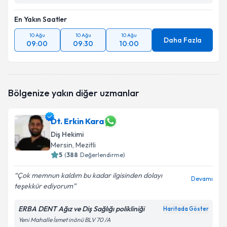
En Yakın Saatler
10 Ağu
10 Ağu
10 Ağu
Daha Fazla
09:00
09:30
10:00
Bölgenize yakın diğer uzmanlar
Dt. Erkin Kara
Diş Hekimi
Mersin
, Mezitli
5
(
388
Değerlendirme)
Çok memnun kaldım bu kadar ilgisinden dolayı
Devamı
teşekkür ediyorum
ERBA DENT Ağız ve Diş Sağlığı polikliniği
Haritada Göster
Yeni Mahalle İsmet inönü BLV 70 /A