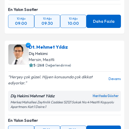
En Yakın Saatler
10 Ağu
10 Ağu
10 Ağu
Daha Fazla
09:00
09:30
10:00
Dt. Mehmet Yıldız
Diş Hekimi
Mersin
, Mezitli
5
(
268
Değerlendirme)
Herşey çok güzel. Hijyen konusunda çok dikkat
Devamı
ediyorlar.
Diş Hekimi Mehmet Yıldız
Haritada Göster
Merkez Mahallesi Zeytinlik Caddesi 52121 Sokak No:4 Mezitli Koşuyolu
Apartmanı Kat:1 Daire:1
En Yakın Saatler