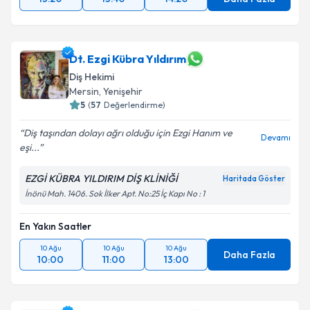
Dt. Ezgi Kübra Yıldırım
Diş Hekimi
Mersin
, Yenişehir
5
(
57
Değerlendirme)
Diş taşından dolayı ağrı olduğu için Ezgi Hanım ve
Devamı
eşi...
EZGİ KÜBRA YILDIRIM DİŞ KLİNİĞİ
Haritada Göster
İnönü Mah. 1406. Sok İlker Apt. No:25 İç Kapı No : 1
En Yakın Saatler
10 Ağu
10 Ağu
10 Ağu
Daha Fazla
10:00
11:00
13:00