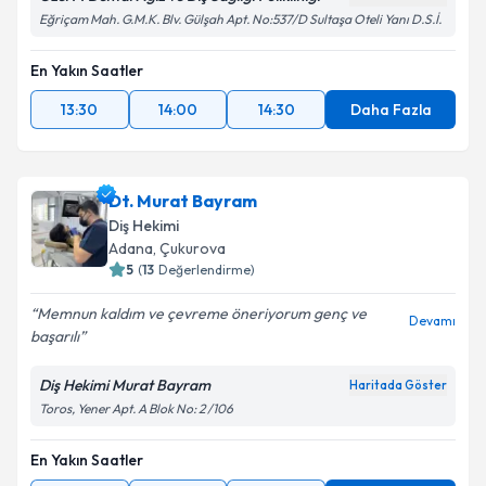
Eğriçam Mah. G.M.K. Blv. Gülşah Apt. No:537/D Sultaşa Oteli Yanı D.S.İ.
En Yakın Saatler
13:30
14:00
14:30
Daha Fazla
Dt. Murat Bayram
Diş Hekimi
Adana
, Çukurova
5
(
13
Değerlendirme)
Memnun kaldım ve çevreme öneriyorum genç ve
Devamı
başarılı
Diş Hekimi Murat Bayram
Haritada Göster
Toros, Yener Apt. A Blok No: 2 /106
En Yakın Saatler