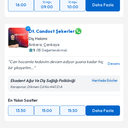
10 Ağu
10 Ağu
16:00
Daha Fazla
09:00
10:00
Dt. Candost Şekerler
Diş Hekimi
Ankara
, Çankaya
5
(
13
Değerlendirme)
Can hocamla tedavim devam ediyor şuana kadar hiç
Devamı
bir şikayetim...
Ekadent Ağız Ve Diş Sağlığı Polikliniği
Haritada Göster
Karapınar, Dikmen Cd No:440 D:A
En Yakın Saatler
13:30
15:00
15:30
Daha Fazla