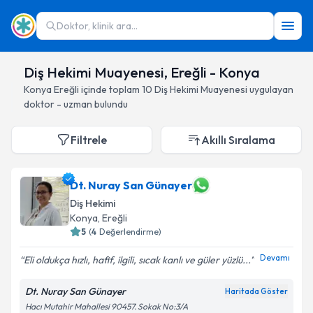
Doktor, klinik ara...
Diş Hekimi Muayenesi, Ereğli - Konya
Konya
Ereğli
içinde toplam
10
Diş Hekimi Muayenesi
uygulayan
doktor - uzman bulundu
Filtrele
Akıllı Sıralama
Dt. Nuray San Günayer
Diş Hekimi
Konya
, Ereğli
5
(
4
Değerlendirme)
Devamı
Eli oldukça hızlı, hafif, ilgili, sıcak kanlı ve güler yüzlü...
Dt. Nuray San Günayer
Haritada Göster
Hacı Mutahir Mahallesi 90457. Sokak No:3/A