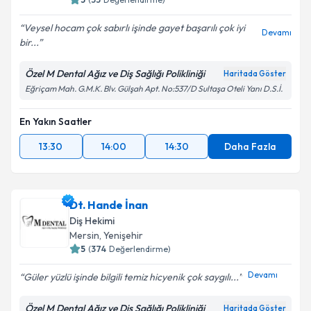
Veysel hocam çok sabırlı işinde gayet başarılı çok iyi
Devamı
bir...
Özel M Dental Ağız ve Diş Sağlığı Polikliniği
Haritada Göster
Eğriçam Mah. G.M.K. Blv. Gülşah Apt. No:537/D Sultaşa Oteli Yanı D.S.İ.
En Yakın Saatler
13:30
14:00
14:30
Daha Fazla
Dt. Hande İnan
Diş Hekimi
Mersin
, Yenişehir
5
(
374
Değerlendirme)
Devamı
Güler yüzlü işinde bilgili temiz hicyenik çok saygılı...
Özel M Dental Ağız ve Diş Sağlığı Polikliniği
Haritada Göster