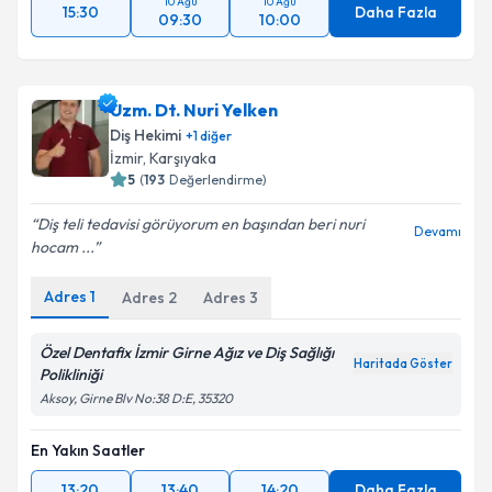
10 Ağu
10 Ağu
15:30
Daha Fazla
09:30
10:00
Uzm. Dt. Nuri Yelken
Diş Hekimi
+
1
diğer
İzmir
, Karşıyaka
5
(
193
Değerlendirme)
Diş teli tedavisi görüyorum en başından beri nuri
Devamı
hocam ...
Adres
1
Adres
2
Adres
3
Özel Dentafix İzmir Girne Ağız ve Diş Sağlığı
Haritada Göster
Polikliniği
Aksoy, Girne Blv No:38 D:E, 35320
En Yakın Saatler
13:20
13:40
14:20
Daha Fazla