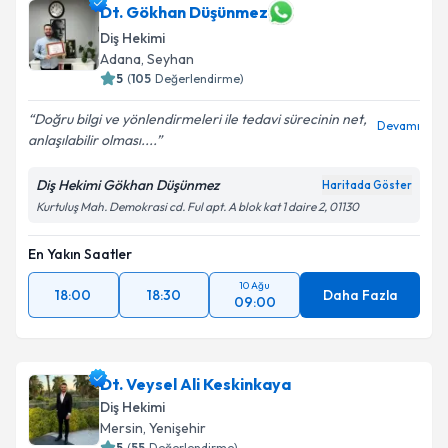
Dt. Gökhan Düşünmez
Diş Hekimi
Adana
, Seyhan
5
(
105
Değerlendirme)
Doğru bilgi ve yönlendirmeleri ile tedavi sürecinin net,
Devamı
anlaşılabilir olması....
Diş Hekimi Gökhan Düşünmez
Haritada Göster
Kurtuluş Mah. Demokrasi cd. Ful apt. A blok kat 1 daire 2, 01130
En Yakın Saatler
10 Ağu
18:00
18:30
Daha Fazla
09:00
Dt. Veysel Ali Keskinkaya
Diş Hekimi
Mersin
, Yenişehir
5
(
55
Değerlendirme)