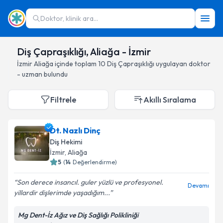
Doktor, klinik ara...
Diş Çapraşıklığı, Aliağa - İzmir
İzmir
Aliağa
içinde toplam
10
Diş Çapraşıklığı
uygulayan doktor
- uzman bulundu
Filtrele
Akıllı Sıralama
Dt. Nazlı Dinç
Diş Hekimi
İzmir
, Aliağa
5
(
14
Değerlendirme)
Son derece insancıl. guler yüzlü ve profesyonel.
Devamı
yillardir dişlerimde yaşadığım...
Mg Dent-İz Ağız ve Diş Sağlığı Polikliniği