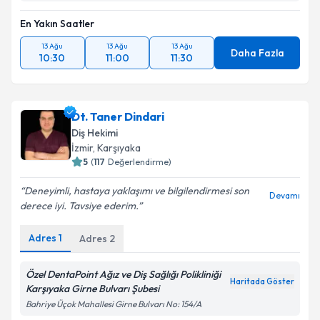
En Yakın Saatler
13 Ağu
13 Ağu
13 Ağu
Daha Fazla
10:30
11:00
11:30
Dt. Taner Dindari
Diş Hekimi
İzmir
, Karşıyaka
5
(
117
Değerlendirme)
Deneyimli, hastaya yaklaşımı ve bilgilendirmesi son
Devamı
derece iyi. Tavsiye ederim.
Adres
1
Adres
2
Özel DentaPoint Ağız ve Diş Sağlığı Polikliniği
Haritada Göster
Karşıyaka Girne Bulvarı Şubesi
Bahriye Üçok Mahallesi Girne Bulvarı No: 154/A