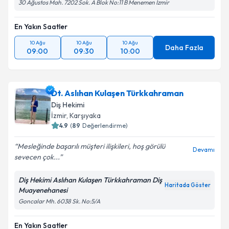
30 Ağustos Mah. 7202 Sok. A Blok No:11 B Menemen İzmir
En Yakın Saatler
10 Ağu
10 Ağu
10 Ağu
Daha Fazla
09:00
09:30
10:00
Dt. Aslıhan Kulaşen Türkkahraman
Diş Hekimi
İzmir
, Karşıyaka
4.9
(
89
Değerlendirme)
Mesleğinde başarılı müşteri ilişkileri, hoş görülü
Devamı
sevecen çok...
Diş Hekimi Aslıhan Kulaşen Türkkahraman Diş
Haritada Göster
Muayenehanesi
Goncalar Mh. 6038 Sk. No:5/A
En Yakın Saatler