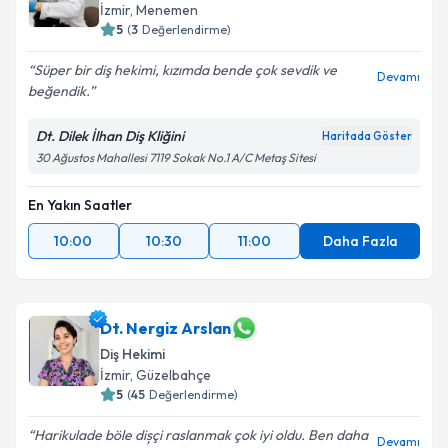
İzmir
, Menemen
5
(
3
Değerlendirme)
Süper bir diş hekimi, kızımda bende çok sevdik ve
Devamı
beğendik.
Dt. Dilek İlhan Diş Kliğini
Haritada Göster
30 Ağustos Mahallesi 7119 Sokak No.1 A/C Metaş Sitesi
En Yakın Saatler
10:00
10:30
11:00
Daha Fazla
Dt. Nergiz Arslan
Diş Hekimi
İzmir
, Güzelbahçe
5
(
45
Değerlendirme)
Harikulade böle dișçi raslanmak çok iyi oldu. Ben daha
Devamı