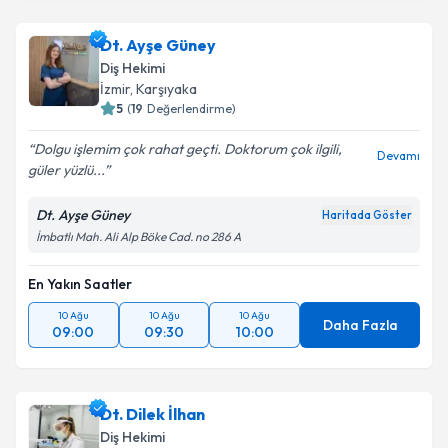
Dt. Ayşe Güney
Diş Hekimi
İzmir
, Karşıyaka
5
(
19
Değerlendirme)
Dolgu işlemim çok rahat geçti. Doktorum çok ilgili,
Devamı
güler yüzlü...
Dt. Ayşe Güney
Haritada Göster
İmbatlı Mah. Ali Alp Böke Cad. no 286 A
En Yakın Saatler
10 Ağu
10 Ağu
10 Ağu
Daha Fazla
09:00
09:30
10:00
Dt. Dilek İlhan
Diş Hekimi