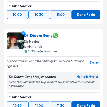
En Yakın Saatler
10:00
10:30
11:00
Daha Fazla
Dt. Didem Genç
Diş Hekimi
İzmir
, Konak
5
(
23
Değerlendirme)
İşinde uzman ve hasta psikolojisini iyi bilen tedaviyle
Devamı
ilgili net...
Dt. Didem Genç Muayenehanesi
Haritada Göster
Kültür Mah.Talatpaşa Bul. Olgun Apart. No:34 Kat:2 Daire:2 Alsancak
Konak İzmir
En Yakın Saatler
10:30
11:00
11:30
Daha Fazla