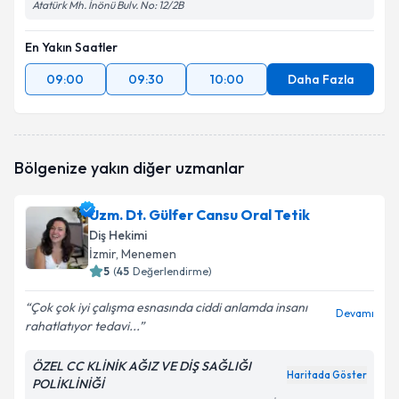
Atatürk Mh. İnönü Bulv. No: 12/2B
En Yakın Saatler
09:00
09:30
10:00
Daha Fazla
Bölgenize yakın diğer uzmanlar
Uzm. Dt. Gülfer Cansu Oral Tetik
Diş Hekimi
İzmir
, Menemen
5
(
45
Değerlendirme)
Çok çok iyi çalışma esnasında ciddi anlamda insanı
Devamı
rahatlatıyor tedavi...
ÖZEL CC KLİNİK AĞIZ VE DİŞ SAĞLIĞI
Haritada Göster
POLİKLİNİĞİ