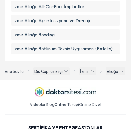
İzmir Aliağa All-On-Four İmplantlar
İzmir Aliağa Apse Insizyonu Ve Drenajı
İzmir Aliağa Bonding
İzmir Aliağa Botilinum Toksin Uygulaması (Botoks)
Ana Sayfa
Dis Caprasikligi
İzmir
Aliağa
Videolar
Blog
Online Terapi
Online Diyet
SERTİFİKA VE ENTEGRASYONLAR