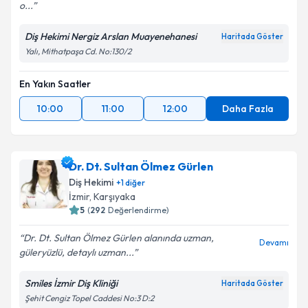
o...
Diş Hekimi Nergiz Arslan Muayenehanesi
Haritada Göster
Yalı, Mithatpaşa Cd. No:130/2
En Yakın Saatler
10:00
11:00
12:00
Daha Fazla
Dr. Dt. Sultan Ölmez Gürlen
Diş Hekimi
+
1
diğer
İzmir
, Karşıyaka
5
(
292
Değerlendirme)
Dr. Dt. Sultan Ölmez Gürlen alanında uzman,
Devamı
güleryüzlü, detaylı uzman...
Smiles İzmir Diş Kliniği
Haritada Göster
Şehit Cengiz Topel Caddesi No:3 D:2