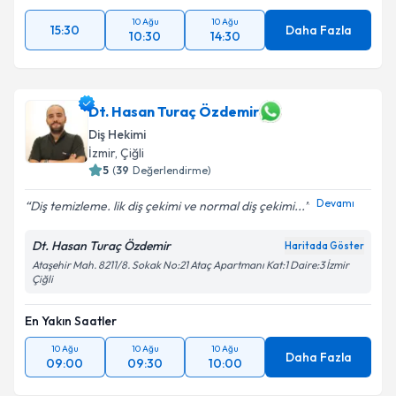
10 Ağu
10 Ağu
15:30
Daha Fazla
10:30
14:30
Dt. Hasan Turaç Özdemir
Diş Hekimi
İzmir
, Çiğli
5
(
39
Değerlendirme)
Devamı
Diş temizleme. lik diş çekimi ve normal diş çekimi...
Dt. Hasan Turaç Özdemir
Haritada Göster
Ataşehir Mah. 8211/8. Sokak No:21 Ataç Apartmanı Kat:1 Daire:3 İzmir
Çiğli
En Yakın Saatler
10 Ağu
10 Ağu
10 Ağu
Daha Fazla
09:00
09:30
10:00