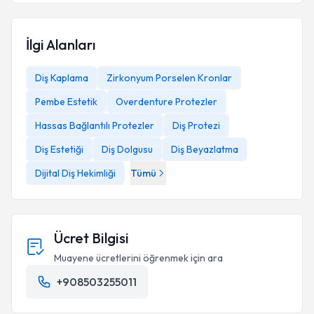
İlgi Alanları
Diş Kaplama
Zirkonyum Porselen Kronlar
Pembe Estetik
Overdenture Protezler
Hassas Bağlantılı Protezler
Diş Protezi
Diş Estetiği
Diş Dolgusu
Diş Beyazlatma
Dijital Diş Hekimliği
Tümü
Ücret Bilgisi
Muayene ücretlerini öğrenmek için ara
+908503255011