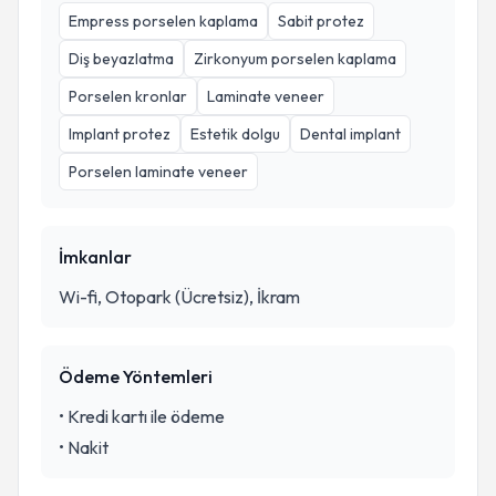
Empress porselen kaplama
Sabit protez
Diş beyazlatma
Zirkonyum porselen kaplama
Porselen kronlar
Laminate veneer
Implant protez
Estetik dolgu
Dental implant
Porselen laminate veneer
İmkanlar
Wi-fi, Otopark (Ücretsiz), İkram
Ödeme Yöntemleri
•
Kredi kartı ile ödeme
•
Nakit