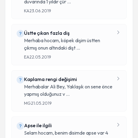
duvarında 1 yıldır çür
...
KA
23.06.2019
Üstte çıkan fazla diş
Merhaba hocam, köpek dişim üstten
çıkmış onun altındaki dişt
...
EA
22.05.2019
Kaplama rengi değişimi
Merhabalar Ali Bey, Yaklaşık on sene önce
yapmış olduğunuz v
...
MG
21.05.2019
Apse ile ilgili
Selam hocam, benim disimde apse var 4