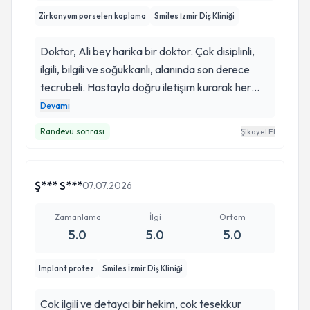
Zirkonyum porselen kaplama
Smiles İzmir Diş Kliniği
Doktor, Ali bey harika bir doktor. Çok disiplinli,
ilgili, bilgili ve soğukkanlı, alanında son derece
tecrübeli. Hastayla doğru iletişim kurarak her
işlemi kısaca açıklayarak sizi inanılmaz rahatlıyor,
Devamı
mesleki deneyimi ve başarıları zaten tartışılmaz.
Randevu sonrası
Şikayet Et
Bunu işlemler sırasında uzmanlığından ve
soğukkanlılığından anlıyabiliyorsunuz. Kendımı
emin ellerde hissettiğim başarılı bir doktor.
Ş*** S***
07.07.2026
Herkese öneriyorum.
Zamanlama
İlgi
Ortam
5.0
5.0
5.0
Implant protez
Smiles İzmir Diş Kliniği
Cok ilgili ve detaycı bir hekim, cok tesekkur