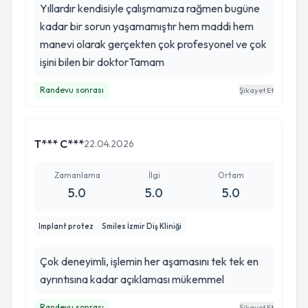
Yıllardır kendisiyle çalışmamıza rağmen bugüne
kadar bir sorun yaşamamıştır hem maddi hem
manevi olarak gerçekten çok profesyonel ve çok
işini bilen bir doktorTamam
Randevu sonrası
Şikayet Et
T*** C***
22.04.2026
Zamanlama
İlgi
Ortam
5.0
5.0
5.0
Implant protez
Smiles İzmir Diş Kliniği
Çok deneyimli, işlemin her aşamasını tek tek en
ayrıntısına kadar açıklaması mükemmel
Randevu sonrası
Şikayet Et