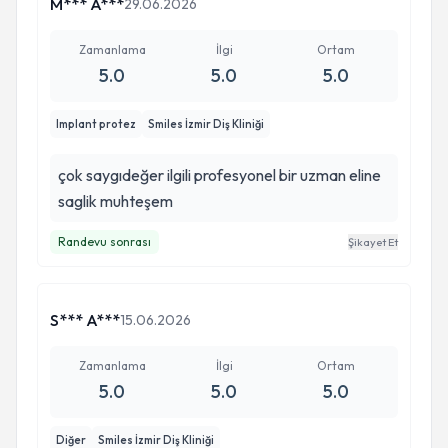
M*** A***
29.06.2026
Zamanlama
İlgi
Ortam
5.0
5.0
5.0
Implant protez
Smiles İzmir Diş Kliniği
çok saygıdeğer ilgili profesyonel bir uzman eline
saglik muhteşem
Randevu sonrası
Şikayet Et
S*** A***
15.06.2026
Zamanlama
İlgi
Ortam
5.0
5.0
5.0
Diğer
Smiles İzmir Diş Kliniği