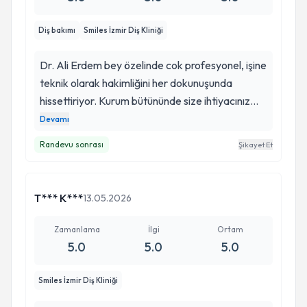
Diş bakımı
Smiles İzmir Diş Kliniği
Dr. Ali Erdem bey özelinde cok profesyonel, işine
teknik olarak hakimliğini her dokunuşunda
hissettiriyor. Kurum bütününde size ihtiyacınız
olan tüm konforu ve güveni yansıtıyor. Diş
Devamı
tedavisinin, tüm gerginlik ve endişesini hiç bir
Randevu sonrası
Şikayet Et
şekilde hissetmiyorsunuz. Tedavi sürecinde ve
sonrasındaki acıklamalar sizi gayet rahatlatıyor.
Tekrar tesekkürler.
T*** K***
13.05.2026
Zamanlama
İlgi
Ortam
5.0
5.0
5.0
Smiles İzmir Diş Kliniği