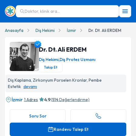
Doktor, klinik ara...
Anasayfa
Diş Hekimi
İzmir
Dr. Dt. Ali ERDEM
Dr. Dt. Ali ERDEM
Diş Hekimi
,
Diş Protez Uzmanı
Takip Et
Dr. Dt. Ali ERDEM Profil Fotoğrafı
Diş Kaplama, Zirkonyum Porselen Kronlar, Pembe
Estetik
devamı
İzmir
4.9
1 Adres
(
514
Değerlendirme)
Soru Sor
Randevu Talep Et