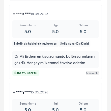
M*** K***
18.05.2026
Zamanlama
İlgi
Ortam
5.0
5.0
5.0
Estetik diş hekimliği uygulamaları
Smiles İzmir Diş Kliniği
Dr Ali Erdem en kısa zamanda bütün sorunlarımı
çözdü. Her şey mükemmel tavsiye ederim.
Randevu sonrası
Şikayet Et
M*** Y***
15.05.2026
Zamanlama
İlgi
Ortam
5.0
5.0
5.0