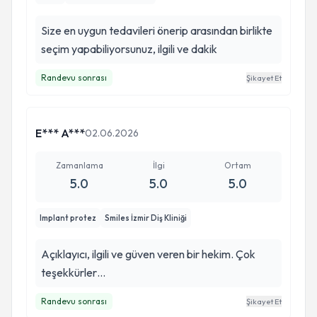
Size en uygun tedavileri önerip arasından birlikte
seçim yapabiliyorsunuz, ilgili ve dakik
Randevu sonrası
Şikayet Et
E*** A***
02.06.2026
Zamanlama
İlgi
Ortam
5.0
5.0
5.0
Implant protez
Smiles İzmir Diş Kliniği
Açıklayıcı, ilgili ve güven veren bir hekim. Çok
teşekkürler…
Randevu sonrası
Şikayet Et