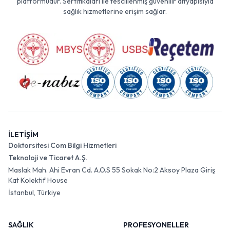
platformudur. Sertifikaları ile tescillenmiş güvenilir altyapısıyla
sağlık hizmetlerine erişim sağlar.
İLETİŞİM
Doktorsitesi Com Bilgi Hizmetleri
Teknoloji ve Ticaret A.Ş.
Maslak Mah. Ahi Evran Cd. A.O.S 55 Sokak No:2 Aksoy Plaza Giriş
Kat Kolektif House
İstanbul, Türkiye
SAĞLIK
PROFESYONELLER