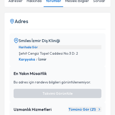
Adresler
Hakkında
Yorumlar
Mesleki Bilgiler
Sorular
Adres
Smiles İzmir Diş Kliniği
Haritada Gör
Şehit Cengiz Topel Caddesi No:3 D: 2
Karşıyaka
İzmir
/
En Yakın Müsaitlik
Bu adres için randevu bilgileri görüntülenemiyor.
Takvimi Görüntüle
Uzmanlık Hizmetleri
Tümünü Gör (
21
)