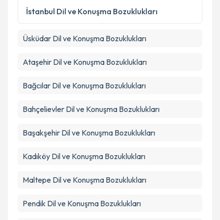
Kişisel verilerimin işlenmesine ilişkin
Aydınlatma
İstanbul
Dil ve Konuşma Bozuklukları
Metni
'ni okudum ve kişisel verilerimin belirtilen
kapsamda işlenmesini kabul ediyorum.
Üsküdar
Dil ve Konuşma Bozuklukları
Takvim Talebini Gönder
Ataşehir
Dil ve Konuşma Bozuklukları
Bağcılar
Dil ve Konuşma Bozuklukları
Bahçelievler
Dil ve Konuşma Bozuklukları
Başakşehir
Dil ve Konuşma Bozuklukları
Kadıköy
Dil ve Konuşma Bozuklukları
Maltepe
Dil ve Konuşma Bozuklukları
Pendik
Dil ve Konuşma Bozuklukları