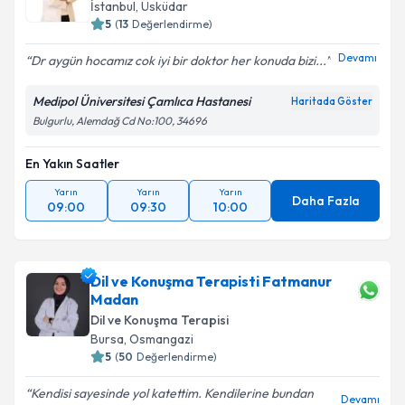
randevu almanız için bir takvim hazırlandığında e-
İstanbul
, Üsküdar
posta ile bilgilendireceğiz.
5
(
13
Değerlendirme)
E-posta Adresiniz
Devamı
Dr aygün hocamız cok iyi bir doktor her konuda bizi...
Medipol Üniversitesi Çamlıca Hastanesi
Haritada Göster
Bulgurlu, Alemdağ Cd No:100, 34696
Kişisel verilerimin işlenmesine ilişkin
Aydınlatma
Metni
'ni okudum ve kişisel verilerimin belirtilen
En Yakın Saatler
kapsamda işlenmesini kabul ediyorum.
Yarın
Yarın
Yarın
Daha Fazla
09:00
09:30
10:00
Takvim Talebini Gönder
Dil ve Konuşma Terapisti Fatmanur
Madan
Dil ve Konuşma Terapisi
Bursa
, Osmangazi
5
(
50
Değerlendirme)
Kendisi sayesinde yol katettim. Kendilerine bundan
Devamı