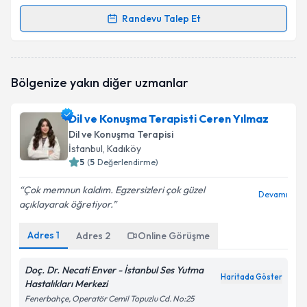
Randevu Talep Et
Randevu Takvimi Talebi
Uzm. Dr. Güçlü Ayaz
için randevu takvimi talebi
Bölgenize yakın diğer uzmanlar
oluşturun. Size bu uzmandan randevu almanız için bir
takvim hazırlandığında e-posta ile bilgilendireceğiz.
Dil ve Konuşma Terapisti Ceren Yılmaz
E-posta Adresiniz
Dil ve Konuşma Terapisi
İstanbul
, Kadıköy
5
(
5
Değerlendirme)
Çok memnun kaldım. Egzersizleri çok güzel
Kişisel verilerimin işlenmesine ilişkin
Aydınlatma
Devamı
açıklayarak öğretiyor.
Metni
'ni okudum ve kişisel verilerimin belirtilen
kapsamda işlenmesini kabul ediyorum.
Adres
1
Adres
2
Online Görüşme
Takvim Talebini Gönder
Doç. Dr. Necati Enver - İstanbul Ses Yutma
Haritada Göster
Hastalıkları Merkezi
Fenerbahçe, Operatör Cemil Topuzlu Cd. No:25