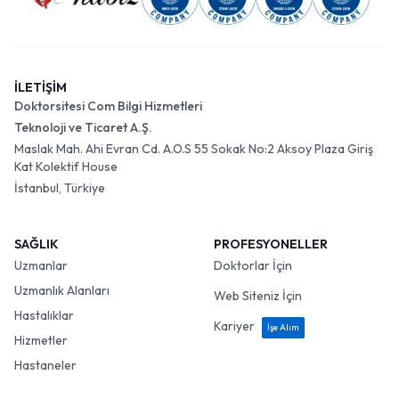
İLETİŞİM
Doktorsitesi Com Bilgi Hizmetleri
Teknoloji ve Ticaret A.Ş.
Maslak Mah. Ahi Evran Cd. A.O.S 55 Sokak No:2 Aksoy Plaza Giriş
Kat Kolektif House
İstanbul, Türkiye
SAĞLIK
PROFESYONELLER
Uzmanlar
Doktorlar İçin
Uzmanlık Alanları
Web Siteniz İçin
Hastalıklar
Kariyer
İşe Alım
Hizmetler
Hastaneler