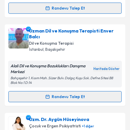
Randevu Talep Et
Randevu Takvimi Talebi
Dil ve Konuşma Terapisti Belgin Deniz Eşsiz
için
Uzman Dil ve Konuşma Terapisti Enver
randevu takvimi talebi oluşturun. Size bu uzmandan
Balcı
randevu almanız için bir takvim hazırlandığında e-
Dil ve Konuşma Terapisi
posta ile bilgilendireceğiz.
İstanbul
, Başakşehir
E-posta Adresiniz
Alali Dil ve Konuşma Bozuklukları Danışma
Haritada Göster
Merkezi
Bahçeşehir 1. Kısım Mah. Süzer Bulv. Dalgıç Kuşu Sok. Defne Sitesi B8
Blok No:1 D:14
Kişisel verilerimin işlenmesine ilişkin
Aydınlatma
Metni
'ni okudum ve kişisel verilerimin belirtilen
Randevu Talep Et
Randevu Takvimi Talebi
kapsamda işlenmesini kabul ediyorum.
Takvim Talebini Gönder
Uzman Dil ve Konuşma Terapisti Enver Balcı
için
Uzm. Dr. Aygün Hüseyinova
randevu takvimi talebi oluşturun. Size bu uzmandan
Çocuk ve Ergen Psikiyatristi
+
1
diğer