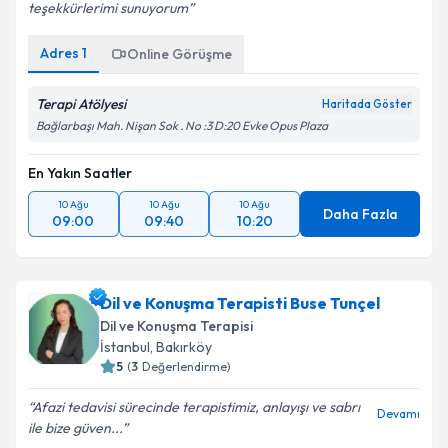
teşekkürlerimi sunuyorum
Adres
1
Online Görüşme
Terapi Atölyesi
Haritada Göster
Bağlarbaşı Mah. Nişan Sok . No :3 D:20 Evke Opus Plaza
En Yakın Saatler
10 Ağu
10 Ağu
10 Ağu
Daha Fazla
09:00
09:40
10:20
Dil ve Konuşma Terapisti Buse Tunçel
Dil ve Konuşma Terapisi
İstanbul
, Bakırköy
5
(
3
Değerlendirme)
Afazi tedavisi sürecinde terapistimiz, anlayışı ve sabrı
Devamı
ile bize güven...