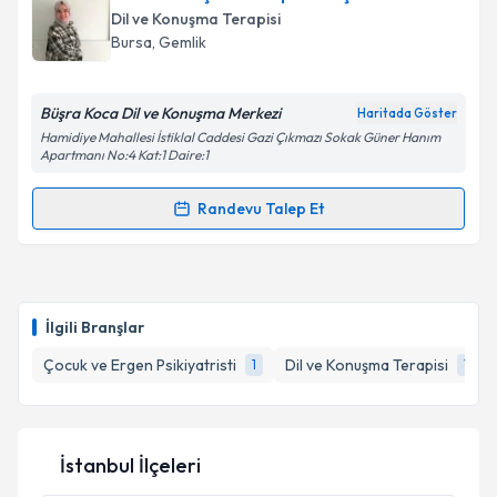
Tahmincioğlu
için randevu takvimi talebi oluşturun.
Dil ve Konuşma Terapisi
Takvim Talebini Gönder
Size bu uzmandan randevu almanız için bir takvim
Bursa
, Gemlik
hazırlandığında e-posta ile bilgilendireceğiz.
E-posta Adresiniz
Büşra Koca Dil ve Konuşma Merkezi
Haritada Göster
Hamidiye Mahallesi İstiklal Caddesi Gazi Çıkmazı Sokak Güner Hanım
Apartmanı No:4 Kat:1 Daire:1
Randevu Talep Et
Kişisel verilerimin işlenmesine ilişkin
Aydınlatma
Randevu Takvimi Talebi
Metni
'ni okudum ve kişisel verilerimin belirtilen
kapsamda işlenmesini kabul ediyorum.
Dil ve Konuşma Terapisti Büşra Koca
için randevu
takvimi talebi oluşturun. Size bu uzmandan randevu
Takvim Talebini Gönder
İlgili Branşlar
almanız için bir takvim hazırlandığında e-posta ile
bilgilendireceğiz.
Çocuk ve Ergen Psikiyatristi
Dil ve Konuşma Terapisi
1
1
E-posta Adresiniz
İstanbul İlçeleri