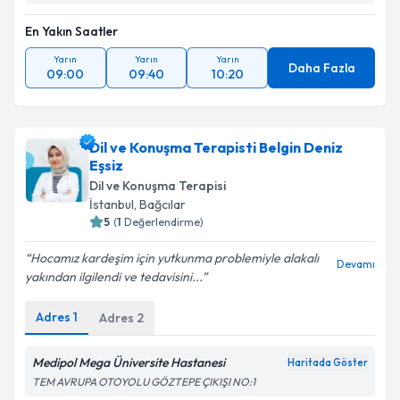
En Yakın Saatler
Yarın
Yarın
Yarın
Daha Fazla
09:00
09:40
10:20
Dil ve Konuşma Terapisti Belgin Deniz
Eşsiz
Dil ve Konuşma Terapisi
İstanbul
, Bağcılar
5
(
1
Değerlendirme)
Hocamız kardeşim için yutkunma problemiyle alakalı
Devamı
yakından ilgilendi ve tedavisini...
Adres
1
Adres
2
Medipol Mega Üniversite Hastanesi
Haritada Göster
TEM AVRUPA OTOYOLU GÖZTEPE ÇIKIŞI NO:1