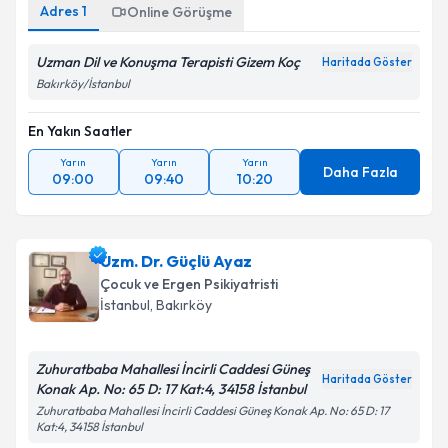
Adres
1
Online Görüşme
Uzman Dil ve Konuşma Terapisti Gizem Koç
Haritada Göster
Bakırköy/İstanbul
En Yakın Saatler
Yarın
Yarın
Yarın
Daha Fazla
09:00
09:40
10:20
Uzm. Dr. Güçlü Ayaz
Çocuk ve Ergen Psikiyatristi
İstanbul
, Bakırköy
Zuhuratbaba Mahallesi İncirli Caddesi Güneş
Haritada Göster
Konak Ap. No: 65 D: 17 Kat:4, 34158 İstanbul
Zuhuratbaba Mahallesi İncirli Caddesi Güneş Konak Ap. No: 65 D: 17
Kat:4, 34158 İstanbul