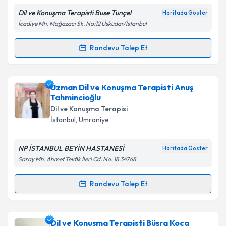
Dil ve Konuşma Terapisti Buse Tunçel
Haritada Göster
İcadiye Mh. Mağazacı Sk. No:12 Üsküdar/İstanbul
Randevu Talep Et
Randevu Takvimi Talebi
Dil ve Konuşma Terapisti Buse Tunçel
için randevu
Uzman Dil ve Konuşma Terapisti Anuş
takvimi talebi oluşturun. Size bu uzmandan randevu
Tahmincioğlu
almanız için bir takvim hazırlandığında e-posta ile
Dil ve Konuşma Terapisi
bilgilendireceğiz.
İstanbul
, Ümraniye
E-posta Adresiniz
NP İSTANBUL BEYİN HASTANESİ
Haritada Göster
Saray Mh. Ahmet Tevfik İleri Cd. No: 18 34768
Randevu Talep Et
Kişisel verilerimin işlenmesine ilişkin
Aydınlatma
Randevu Takvimi Talebi
Metni
'ni okudum ve kişisel verilerimin belirtilen
kapsamda işlenmesini kabul ediyorum.
Uzman Dil ve Konuşma Terapisti Anuş
Dil ve Konuşma Terapisti Büşra Koca