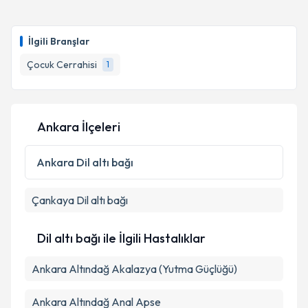
Prof. Dr. Ufuk Ateş
için randevu takvimi talebi
oluşturun. Size bu uzmandan randevu almanız için bir
İlgili Branşlar
takvim hazırlandığında e-posta ile bilgilendireceğiz.
Çocuk Cerrahisi
1
E-posta Adresiniz
Ankara İlçeleri
Kişisel verilerimin işlenmesine ilişkin
Aydınlatma
Metni
'ni okudum ve kişisel verilerimin belirtilen
Ankara
Dil altı bağı
kapsamda işlenmesini kabul ediyorum.
Çankaya
Dil altı bağı
Takvim Talebini Gönder
Dil altı bağı ile İlgili Hastalıklar
Ankara Altındağ Akalazya (Yutma Güçlüğü)
Ankara Altındağ Anal Apse