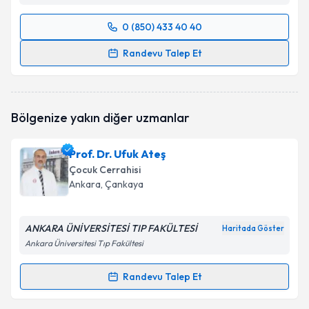
0 (850) 433 40 40
Randevu Takvimi Talebi
Randevu Talep Et
Prof. Dr. Saniye Ekinci
için randevu takvimi talebi
oluşturun. Size bu uzmandan randevu almanız için bir
takvim hazırlandığında e-posta ile bilgilendireceğiz.
Bölgenize yakın diğer uzmanlar
E-posta Adresiniz
Prof. Dr. Ufuk Ateş
Çocuk Cerrahisi
Ankara
, Çankaya
Kişisel verilerimin işlenmesine ilişkin
Aydınlatma
Metni
'ni okudum ve kişisel verilerimin belirtilen
ANKARA ÜNİVERSİTESİ TIP FAKÜLTESİ
Haritada Göster
kapsamda işlenmesini kabul ediyorum.
Ankara Üniversitesi Tıp Fakültesi
Takvim Talebini Gönder
Randevu Talep Et
Randevu Takvimi Talebi