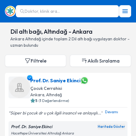
Doktor, klinik ara...
Dil altı bağı, Altındağ - Ankara
Ankara
Altındağ
içinde toplam
2
Dil altı bağı
uygulayan doktor -
uzman bulundu
Filtrele
Akıllı Sıralama
Prof. Dr. Saniye Ekinci
Çocuk Cerrahisi
Ankara
, Altındağ
5
(
1
Değerlendirme)
Devamı
Süper bi çocuk dr u çok ilgili insancıl ve anlayışlı...
Prof. Dr. Saniye Ekinci
Haritada Göster
Hacettepe Üniversitesi Altındağ Ankara