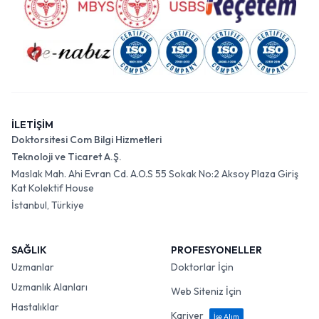
İLETİŞİM
Doktorsitesi Com Bilgi Hizmetleri
Teknoloji ve Ticaret A.Ş.
Maslak Mah. Ahi Evran Cd. A.O.S 55 Sokak No:2 Aksoy Plaza Giriş
Kat Kolektif House
İstanbul, Türkiye
SAĞLIK
PROFESYONELLER
Uzmanlar
Doktorlar İçin
Uzmanlık Alanları
Web Siteniz İçin
Hastalıklar
Kariyer
İşe Alım