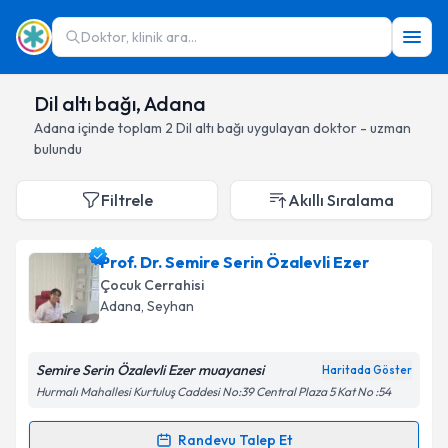
Doktor, klinik ara...
Dil altı bağı, Adana
Adana
içinde toplam
2
Dil altı bağı
uygulayan doktor - uzman
bulundu
Filtrele
Akıllı Sıralama
Prof. Dr. Semire Serin Özalevli Ezer
Çocuk Cerrahisi
Adana
, Seyhan
Semire Serin Özalevli Ezer muayanesi
Haritada Göster
Hurmalı Mahallesi Kurtuluş Caddesi No:39 Central Plaza 5 Kat No :54
Randevu Talep Et