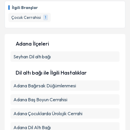
oluşturun. Size bu uzmandan randevu almanız için bir
İlgili Branşlar
takvim hazırlandığında e-posta ile bilgilendireceğiz.
Çocuk Cerrahisi
1
E-posta Adresiniz
Adana İlçeleri
Kişisel verilerimin işlenmesine ilişkin
Aydınlatma
Seyhan
Metni
Dil altı bağı
'ni okudum ve kişisel verilerimin belirtilen
kapsamda işlenmesini kabul ediyorum.
Dil altı bağı ile İlgili Hastalıklar
Takvim Talebini Gönder
Adana Bağırsak Düğümlenmesi
Adana Baş Boyun Cerrahisi
Adana Çocuklarda Ürolojik Cerrahi
Adana Dil Altı Bağı