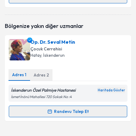
Randevu Takvimi Talebi
Prof. Dr. Semire Serin Özalevli Ezer
için randevu
Bölgenize yakın diğer uzmanlar
takvimi talebi oluşturun. Size bu uzmandan randevu
almanız için bir takvim hazırlandığında e-posta ile
bilgilendireceğiz.
Op. Dr. Seval Metin
Çocuk Cerrahisi
E-posta Adresiniz
Hatay
, İskenderun
Adres
1
Adres
2
Kişisel verilerimin işlenmesine ilişkin
Aydınlatma
Metni
'ni okudum ve kişisel verilerimin belirtilen
İskenderun Özel Palmiye Hastanesi
Haritada Göster
kapsamda işlenmesini kabul ediyorum.
İsmet İnönü Mahallesi 720 Sokak No :4
Randevu Talep Et
Takvim Talebini Gönder
Randevu Takvimi Talebi
Op. Dr. Seval Metin
için randevu takvimi talebi