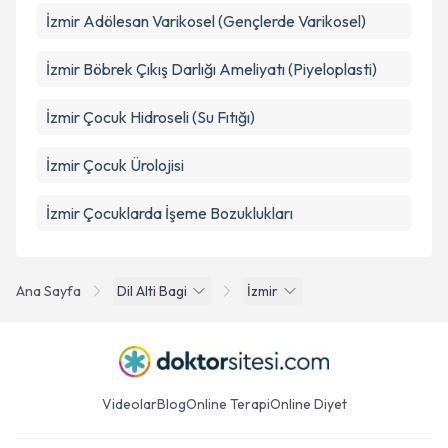
İzmir Adölesan Varikosel (Gençlerde Varikosel)
İzmir Böbrek Çıkış Darlığı Ameliyatı (Piyeloplasti)
İzmir Çocuk Hidroseli (Su Fıtığı)
İzmir Çocuk Ürolojisi
İzmir Çocuklarda İşeme Bozuklukları
Ana Sayfa
Dil Alti Bagi
İzmir
Videolar
Blog
Online Terapi
Online Diyet