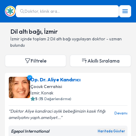
Doktor, klinik ara...
Dil altı bağı, İzmir
İzmir
içinde toplam
2
Dil altı bağı
uygulayan doktor - uzman
bulundu
Filtrele
Akıllı Sıralama
Op. Dr. Aliye Kandırıcı
Çocuk Cerrahisi
İzmir
, Konak
5
(
15
Değerlendirme)
Doktor Aliye kandiraci aylık bebeğimizin kasık fıtığı
Devamı
ameliyatını yaptı.ameliyet...
Egepol International
Haritada Göster