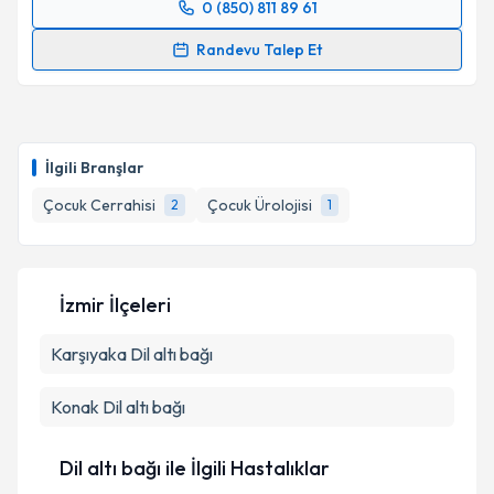
0 (850) 811 89 61
Randevu Takvimi Talebi
Randevu Talep Et
Prof. Dr. Ali Avanoğlu
için randevu takvimi talebi
oluşturun. Size bu uzmandan randevu almanız için bir
takvim hazırlandığında e-posta ile bilgilendireceğiz.
İlgili Branşlar
E-posta Adresiniz
Çocuk Cerrahisi
Çocuk Ürolojisi
2
1
Kişisel verilerimin işlenmesine ilişkin
Aydınlatma
İzmir İlçeleri
Metni
'ni okudum ve kişisel verilerimin belirtilen
kapsamda işlenmesini kabul ediyorum.
Karşıyaka
Dil altı bağı
Takvim Talebini Gönder
Konak
Dil altı bağı
Dil altı bağı ile İlgili Hastalıklar