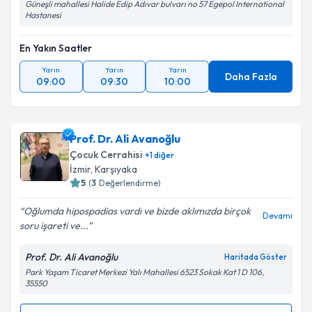
Güneşli mahallesi Halide Edip Adıvar bulvarı no 57 Egepol International
Hastanesi
En Yakın Saatler
Yarın
Yarın
Yarın
Daha Fazla
09:00
09:30
10:00
Prof. Dr. Ali Avanoğlu
Çocuk Cerrahisi
+
1
diğer
İzmir
, Karşıyaka
5
(
3
Değerlendirme)
Oğlumda hipospadias vardı ve bizde aklımızda birçok
Devamı
soru işareti ve...
Prof. Dr. Ali Avanoğlu
Haritada Göster
Park Yaşam Ticaret Merkezi Yalı Mahallesi 6523 Sokak Kat 1 D 106,
35550