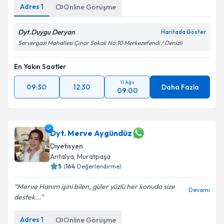
Adres
1
Online Görüşme
Dyt.Duygu Deryan
Haritada Göster
Servergazi Mahallesi Çınar Sokak No:10 Merkezefendi / Denizli
En Yakın Saatler
11 Ağu
09:30
12:30
Daha Fazla
09:00
Dyt. Merve Aygündüz
Diyetisyen
Antalya
, Muratpaşa
5
(
164
Değerlendirme)
Merve Hanım işini bilen, güler yüzlü her konuda size
Devamı
destek...
Adres
1
Online Görüşme