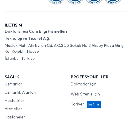
İLETİŞİM
Doktorsitesi Com Bilgi Hizmetleri
Teknoloji ve Ticaret A.Ş.
Maslak Mah. Ahi Evran Cd. A.O.S 55 Sokak No:2 Aksoy Plaza Giriş
Kat Kolektif House
İstanbul, Türkiye
SAĞLIK
PROFESYONELLER
Uzmanlar
Doktorlar İçin
Uzmanlık Alanları
Web Siteniz İçin
Hastalıklar
Kariyer
İşe Alım
Hizmetler
Hastaneler