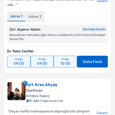
Devamı
aile...
Adres
1
Kişisel verilerimin işlenmesine ilişkin
Adres
2
Aydınlatma
Metni
'ni okudum ve kişisel verilerimin belirtilen
kapsamda işlenmesini kabul ediyorum.
Dyt. Ayşenur Keskin
Haritada Göster
Bahçelievler Mahallesi Uğur Mumcu Caddesi No:2 Kat:4 Daire:28 Adalet
Home Ofis
Takvim Talebini Gönder
En Yakın Saatler
10 Ağu
10 Ağu
10 Ağu
Daha Fazla
09:00
09:30
10:00
Dyt. Arzu Akçay
Diyetisyen
Antalya
, Kepez
5
(
264
Değerlendirme)
Geçen hafta motivasyonum düşmüştü kilo almıştım
Devamı