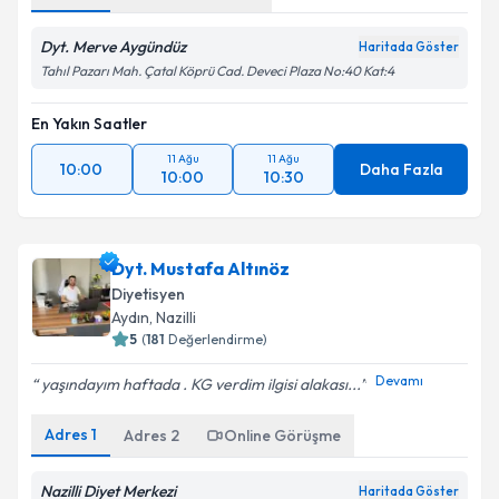
Dyt. Merve Aygündüz
Haritada Göster
Tahıl Pazarı Mah. Çatal Köprü Cad. Deveci Plaza No:40 Kat:4
En Yakın Saatler
11 Ağu
11 Ağu
10:00
Daha Fazla
10:00
10:30
Dyt. Mustafa Altınöz
Diyetisyen
Aydın
, Nazilli
5
(
181
Değerlendirme)
Devamı
yaşındayım haftada . KG verdim ilgisi alakası...
Adres
1
Adres
2
Online Görüşme
Nazilli Diyet Merkezi
Haritada Göster