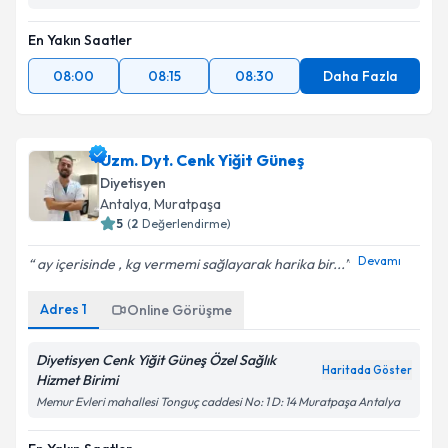
En Yakın Saatler
08:00
08:15
08:30
Daha Fazla
Uzm. Dyt. Cenk Yiğit Güneş
Diyetisyen
Antalya
, Muratpaşa
5
(
2
Değerlendirme)
Devamı
ay içerisinde , kg vermemi sağlayarak harika bir...
Adres
1
Online Görüşme
Diyetisyen Cenk Yiğit Güneş Özel Sağlık
Haritada Göster
Hizmet Birimi
Memur Evleri mahallesi Tonguç caddesi No: 1 D: 14 Muratpaşa Antalya