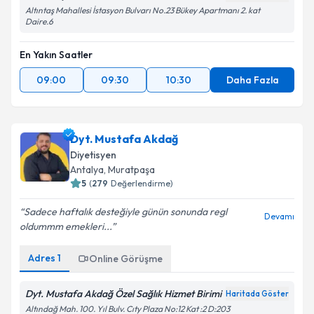
Altıntaş Mahallesi İstasyon Bulvarı No.23 Bükey Apartmanı 2. kat
Daire.6
En Yakın Saatler
09:00
09:30
10:30
Daha Fazla
Dyt. Mustafa Akdağ
Diyetisyen
Antalya
, Muratpaşa
5
(
279
Değerlendirme)
Sadece haftalık desteğiyle günün sonunda regl
Devamı
oldummm emekleri...
Adres
1
Online Görüşme
Dyt. Mustafa Akdağ Özel Sağlık Hizmet Birimi
Haritada Göster
Altındağ Mah. 100. Yıl Bulv. Cıty Plaza No:12 Kat :2 D:203