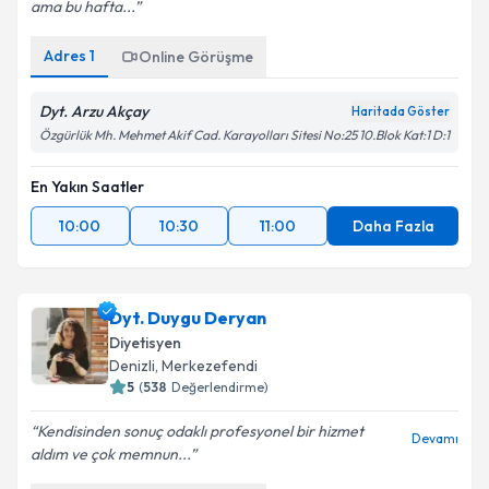
ama bu hafta...
Adres
1
Online Görüşme
Dyt. Arzu Akçay
Haritada Göster
Özgürlük Mh. Mehmet Akif Cad. Karayolları Sitesi No:25 10.Blok Kat:1 D:1
En Yakın Saatler
10:00
10:30
11:00
Daha Fazla
Dyt. Duygu Deryan
Diyetisyen
Denizli
, Merkezefendi
5
(
538
Değerlendirme)
Kendisinden sonuç odaklı profesyonel bir hizmet
Devamı
aldım ve çok memnun...