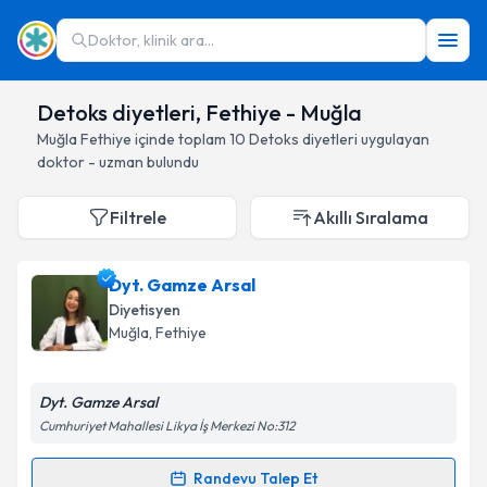
Doktor, klinik ara...
Detoks diyetleri, Fethiye - Muğla
Muğla
Fethiye
içinde toplam
10
Detoks diyetleri
uygulayan
doktor - uzman bulundu
Filtrele
Akıllı Sıralama
Dyt. Gamze Arsal
Diyetisyen
Muğla
, Fethiye
Dyt. Gamze Arsal
Cumhuriyet Mahallesi Likya İş Merkezi No:312
Randevu Talep Et