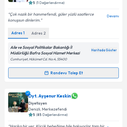
5
(
1
Değerlendirme)
Çok nazik bir hanımefendi, güler yüzlü saatlerce
Kişisel verilerimin işlenmesine ilişkin
Aydınlatma
Devamı
konuşsun dinlerim.
Metni
'ni okudum ve kişisel verilerimin belirtilen
kapsamda işlenmesini kabul ediyorum.
Adres
1
Adres
2
Takvim Talebini Gönder
Aile ve Sosyal Politikalar Bakanlığı İl
Haritada Göster
Müdürlüğü Bafra Sosyal Hizmet Merkezi
Cumhuriyet, Hükümet Cd. No:4, 55400
Randevu Talep Et
Randevu Takvimi Talebi
Dyt. Zübeyde Semiz
için randevu takvimi talebi
Dyt. Ayşenur Keskin
oluşturun. Size bu uzmandan randevu almanız için bir
Diyetisyen
takvim hazırlandığında e-posta ile bilgilendireceğiz.
Denizli
, Merkezefendi
5
(
85
Değerlendirme)
E-posta Adresiniz
Harika bir yer. Küçük bebeğime bile bakıyorlar tam bir