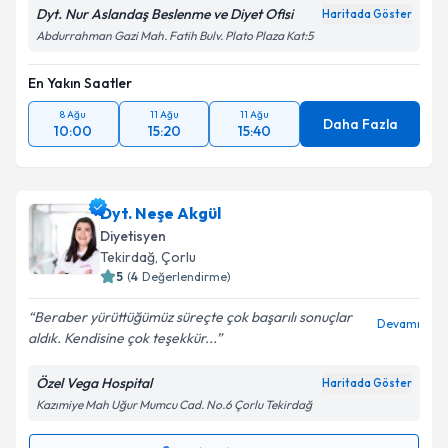
Dyt. Nur Aslandaş Beslenme ve Diyet Ofisi
Haritada Göster
Abdurrahman Gazi Mah. Fatih Bulv. Plato Plaza Kat:5
En Yakın Saatler
8 Ağu
11 Ağu
11 Ağu
Daha Fazla
10:00
15:20
15:40
Dyt. Neşe Akgül
Diyetisyen
Tekirdağ
, Çorlu
5
(
4
Değerlendirme)
Beraber yürüttüğümüz süreçte çok başarılı sonuçlar
Devamı
aldık. Kendisine çok teşekkür...
Özel Vega Hospital
Haritada Göster
Kazımiye Mah Uğur Mumcu Cad. No.6 Çorlu Tekirdağ