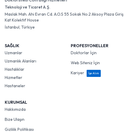
Doktorsitesi Com Bilgi Hizmetleri
Teknoloji ve Ticaret A.Ş.
Maslak Mah. Ahi Evran Cd. A.O.S 55 Sokak No:2 Aksoy Plaza Giriş
Kat Kolektif House
İstanbul, Türkiye
SAĞLIK
PROFESYONELLER
Uzmanlar
Doktorlar İçin
Uzmanlık Alanları
Web Siteniz İçin
Hastalıklar
Kariyer
İşe Alım
Hizmetler
Hastaneler
KURUMSAL
Hakkımızda
Bize Ulaşın
Gizlilik Politikası