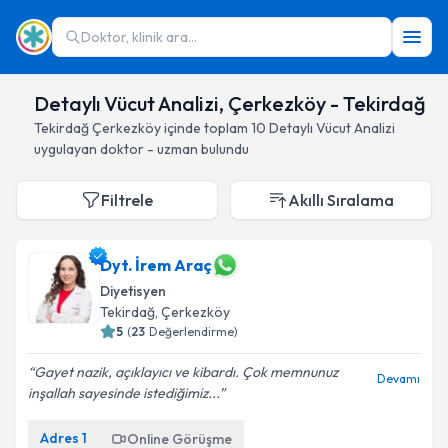
Doktor, klinik ara...
Detaylı Vücut Analizi, Çerkezköy - Tekirdağ
Tekirdağ
Çerkezköy
içinde toplam
10
Detaylı Vücut Analizi
uygulayan doktor - uzman bulundu
Filtrele
Akıllı Sıralama
Dyt. İrem Araç
Diyetisyen
Tekirdağ
, Çerkezköy
5
(
23
Değerlendirme)
Gayet nazik, açıklayıcı ve kibardı. Çok memnunuz
Devamı
inşallah sayesinde istediğimiz...
Adres
1
Online Görüşme