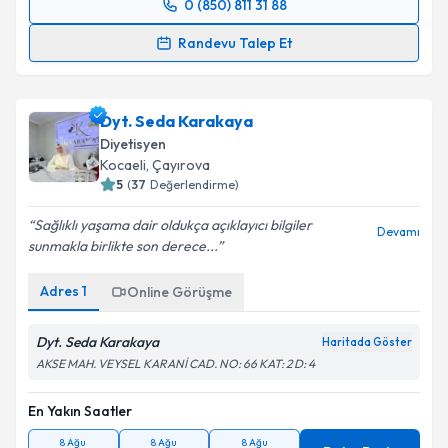
0 (850) 811 31 88
Randevu Takvimi Talebi
Randevu Talep Et
Dyt. Neşe Akgül
için randevu takvimi talebi oluşturun.
Size bu uzmandan randevu almanız için bir takvim
Dyt. Seda Karakaya
hazırlandığında e-posta ile bilgilendireceğiz.
Diyetisyen
E-posta Adresiniz
Kocaeli
, Çayırova
5
(
37
Değerlendirme)
Sağlıklı yaşama dair oldukça açıklayıcı bilgiler
Devamı
sunmakla birlikte son derece...
Kişisel verilerimin işlenmesine ilişkin
Aydınlatma
Metni
'ni okudum ve kişisel verilerimin belirtilen
Adres
1
Online Görüşme
kapsamda işlenmesini kabul ediyorum.
Dyt. Seda Karakaya
Haritada Göster
Takvim Talebini Gönder
AKSE MAH. VEYSEL KARANİ CAD. NO: 66 KAT: 2 D: 4
En Yakın Saatler
8 Ağu
8 Ağu
8 Ağu