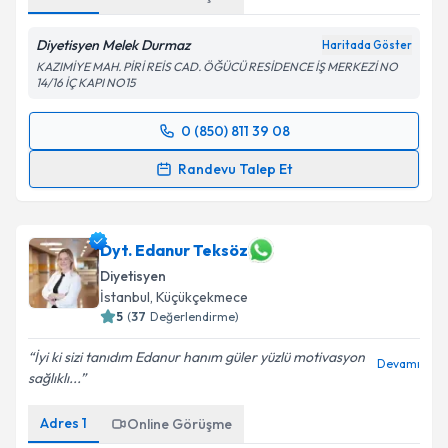
Diyetisyen Melek Durmaz
Haritada Göster
KAZIMİYE MAH. PİRİ REİS CAD. ÖĞÜCÜ RESİDENCE İŞ MERKEZİ NO
14/16 İÇ KAPI NO15
0 (850) 811 39 08
Randevu Takvimi Talebi
Randevu Talep Et
Dyt. Melek Durmaz
için randevu takvimi talebi
oluşturun. Size bu uzmandan randevu almanız için bir
takvim hazırlandığında e-posta ile bilgilendireceğiz.
Dyt. Edanur Teksöz
Diyetisyen
E-posta Adresiniz
İstanbul
, Küçükçekmece
5
(
37
Değerlendirme)
İyi ki sizi tanıdım Edanur hanım güler yüzlü motivasyon
Devamı
sağlıklı...
Kişisel verilerimin işlenmesine ilişkin
Aydınlatma
Metni
'ni okudum ve kişisel verilerimin belirtilen
Adres
1
Online Görüşme
kapsamda işlenmesini kabul ediyorum.