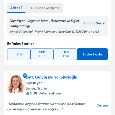
Adres
1
Online Görüşme
Diyetisyen Özgenur Kurt - Beslenme ve Diyet
Haritada Göster
Danışmanlığı
Mimar Sinan Mah. Prof. Muammer Aksoy Cad. D: 12803 Bina no :65
En Yakın Saatler
Yarın
Yarın
19:15
Daha Fazla
11:15
11:30
Dyt. Gülçin Darıcı Sivrioğlu
Diyetisyen
Bursa
, Nilüfer
5
(
118
Değerlendirme)
Kendinize özgü beslenme sürecinizin nasıl olması
Devamı
gerektiğini öğrenmek ve sağlıklı,...