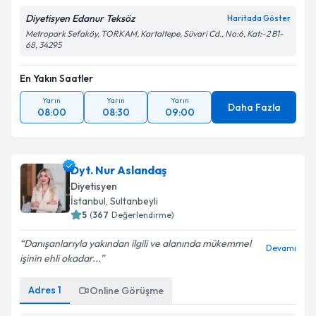
Diyetisyen Edanur Teksöz
Haritada Göster
Takvim Talebini Gönder
Metropark Sefaköy, TORKAM, Kartaltepe, Süvari Cd., No:6, Kat:-2 B1-
68, 34295
En Yakın Saatler
Yarın
Yarın
Yarın
Daha Fazla
08:00
08:30
09:00
Dyt. Nur Aslandaş
Diyetisyen
İstanbul
, Sultanbeyli
5
(
367
Değerlendirme)
Danışanlarıyla yakından ilgili ve alanında mükemmel
Devamı
işinin ehli okadar...
Adres
1
Online Görüşme