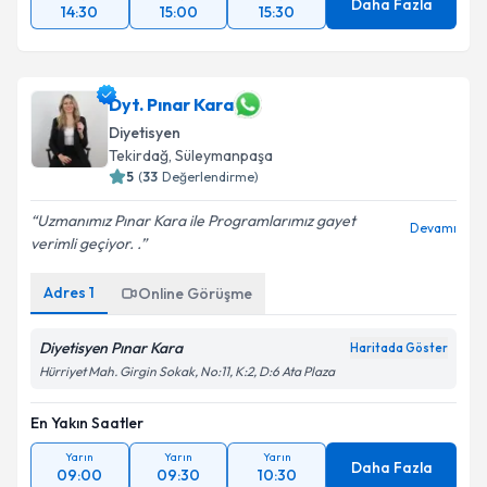
Daha Fazla
14:30
15:00
15:30
Dyt. Pınar Kara
Diyetisyen
Tekirdağ
, Süleymanpaşa
5
(
33
Değerlendirme)
Uzmanımız Pınar Kara ile Programlarımız gayet
Devamı
verimli geçiyor. .
Adres
1
Online Görüşme
Diyetisyen Pınar Kara
Haritada Göster
Hürriyet Mah. Girgin Sokak, No:11, K:2, D:6 Ata Plaza
En Yakın Saatler
Yarın
Yarın
Yarın
Daha Fazla
09:00
09:30
10:30