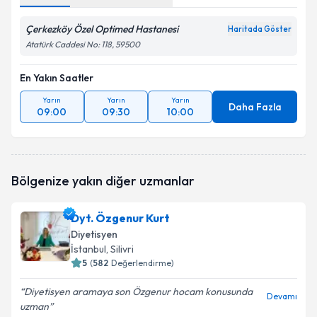
Çerkezköy Özel Optimed Hastanesi
Haritada Göster
Atatürk Caddesi No: 118, 59500
En Yakın Saatler
Yarın
Yarın
Yarın
Daha Fazla
09:00
09:30
10:00
Bölgenize yakın diğer uzmanlar
Dyt. Özgenur Kurt
Diyetisyen
İstanbul
, Silivri
5
(
582
Değerlendirme)
Diyetisyen aramaya son Özgenur hocam konusunda
Devamı
uzman