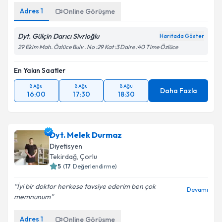
Adres
1
Online Görüşme
Dyt. Gülçin Darıcı Sivrioğlu
Haritada Göster
29 Ekim Mah. Özlüce Bulv . No :29 Kat :3 Daire :40 Time Özlüce
En Yakın Saatler
8 Ağu
8 Ağu
8 Ağu
Daha Fazla
16:00
17:30
18:30
Dyt. Melek Durmaz
Diyetisyen
Tekirdağ
, Çorlu
5
(
17
Değerlendirme)
İyi bir doktor herkese tavsiye ederim ben çok
Devamı
memnunum
Adres
1
Online Görüşme