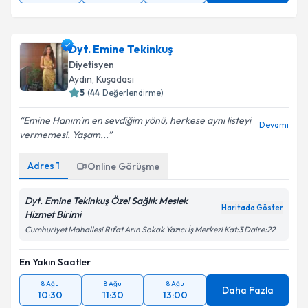
Dyt. Emine Tekinkuş
Diyetisyen
Aydın
, Kuşadası
5
(
44
Değerlendirme)
Emine Hanım'ın en sevdiğim yönü, herkese aynı listeyi
Devamı
vermemesi. Yaşam...
Adres
1
Online Görüşme
Dyt. Emine Tekinkuş Özel Sağlık Meslek
Haritada Göster
Hizmet Birimi
Cumhuriyet Mahallesi Rıfat Arın Sokak Yazıcı İş Merkezi Kat:3 Daire:22
En Yakın Saatler
8 Ağu
8 Ağu
8 Ağu
Daha Fazla
10:30
11:30
13:00