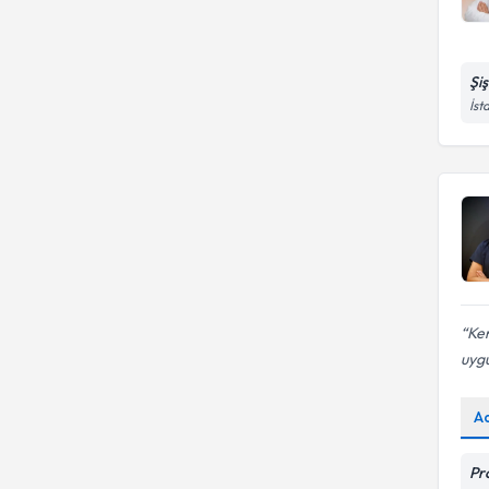
Şi
İst
Ke
uygu
A
Pr