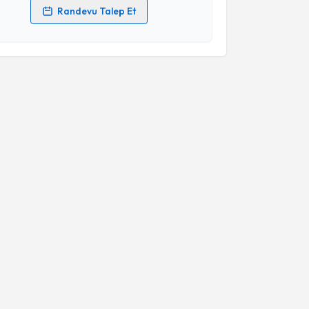
Randevu Talep Et
 verilerimin işlenmesine ilişkin
Aydınlatma Metni
'ni
 ve kişisel verilerimin belirtilen kapsamda
esini kabul ediyorum.
Takvim Talebini Gönder