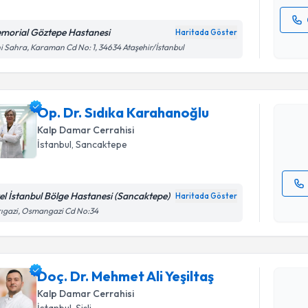
morial Göztepe Hastanesi
Haritada Göster
Randevu T
Kişisel
i Sahra, Karaman Cd No: 1, 34634 Ataşehir/İstanbul
okudum
işlenm
Op. Dr. S
oluşturun. 
Op. Dr. Sıdıka Karahanoğlu
hazırlandığ
Kalp Damar Cerrahisi
E-posta Ad
İstanbul
, Sancaktepe
el İstanbul Bölge Hastanesi (Sancaktepe)
Haritada Göster
Randevu T
Kişisel
ıgazi, Osmangazi Cd No:34
okudum
işlenm
Doç. Dr. M
oluşturun. 
Doç. Dr. Mehmet Ali Yeşiltaş
hazırlandığ
Kalp Damar Cerrahisi
E-posta Ad
İstanbul
, Şişli