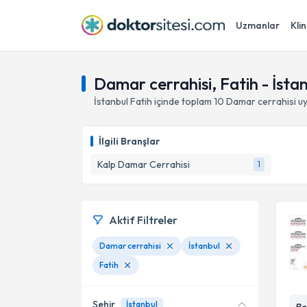
Uzmanlar
Klin
Damar cerrahisi, Fatih - İsta
İstanbul
Fatih
içinde toplam
10
Damar cerrahisi
uy
İlgili Branşlar
Kalp Damar Cerrahisi
1
Aktif Filtreler
Damar cerrahisi
İstanbul
Fatih
Şehir
İstanbul