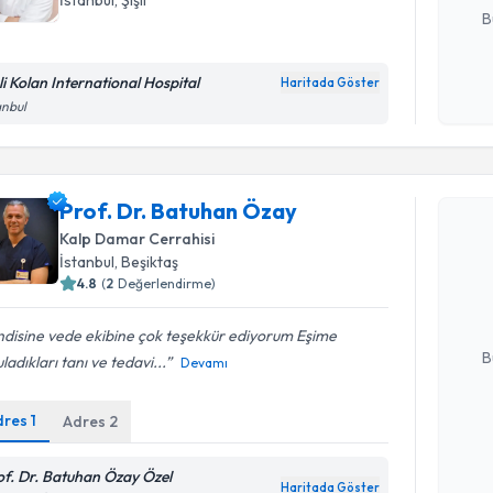
B
şli Kolan International Hospital
Haritada Göster
Kişisel
anbul
okudum
işlenm
Randevu T
Prof. Dr. Batuhan Özay
Kalp Damar Cerrahisi
Prof. Dr.
İstanbul
, Beşiktaş
Size bu uzm
hazırlandığ
4.8
(
2
Değerlendirme)
E-posta Ad
ndisine vede ekibine çok teşekkür ediyorum Eşime
B
ladıkları tanı ve tedavi...
Devamı
dres
1
Adres
2
Kişisel
okudum
of. Dr. Batuhan Özay Özel
işlenm
Haritada Göster