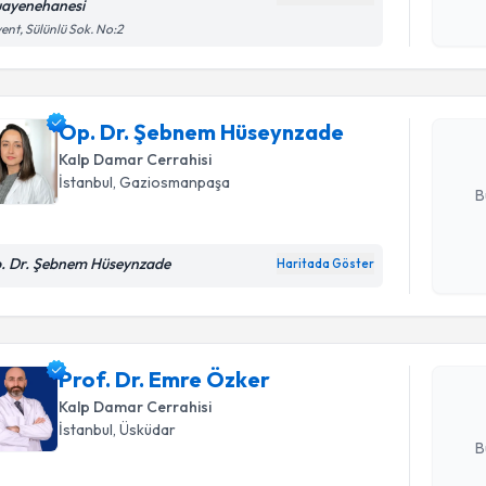
ayenehanesi
Randevu T
ent, Sülünlü Sok. No:2
Op. Dr. Ş
oluşturun. 
hazırlandığ
Op. Dr. Şebnem Hüseynzade
Kalp Damar Cerrahisi
E-posta Ad
İstanbul
, Gaziosmanpaşa
B
Randevu T
. Dr. Şebnem Hüseynzade
Haritada Göster
Kişisel
okudum
işlenm
Prof. Dr.
Size bu uzm
Prof. Dr. Emre Özker
hazırlandığ
Kalp Damar Cerrahisi
E-posta Ad
İstanbul
, Üsküdar
B