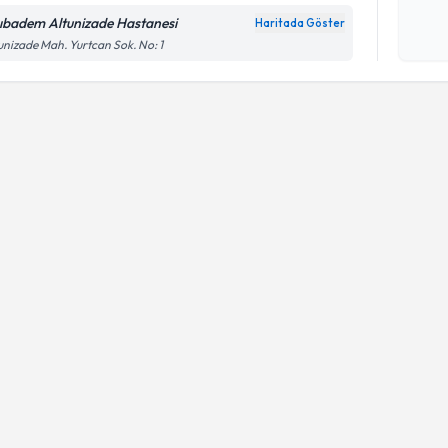
ıbadem Altunizade Hastanesi
Haritada Göster
Kişisel
unizade Mah. Yurtcan Sok. No: 1
okudum
işlenm