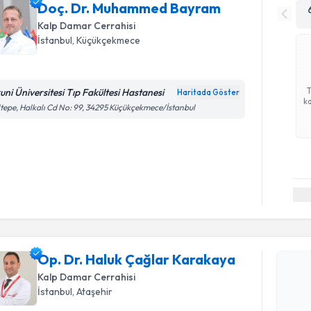
Doç. Dr. Muhammed Bayram
Kalp Damar Cerrahisi
İstanbul
, Küçükçekmece
runi Üniversitesi Tıp Fakültesi Hastanesi
Haritada Göster
ka
tepe, Halkalı Cd No: 99, 34295 Küçükçekmece/İstanbul
Randevu T
Op. Dr. H
oluşturun. 
Op. Dr. Haluk Çağlar Karakaya
hazırlandığ
Kalp Damar Cerrahisi
E-posta Ad
İstanbul
, Ataşehir