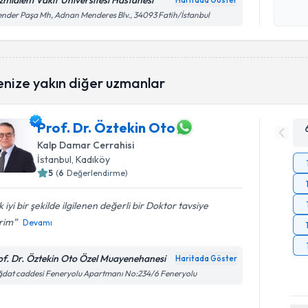
zmialem Vakıf Üniversitesi Hastanesi
Haritada Göster
Kişisel
ender Paşa Mh, Adnan Menderes Blv., 34093 Fatih/İstanbul
okudum
işlenm
enize yakın diğer uzmanlar
Prof. Dr. Öztekin Oto
Kalp Damar Cerrahisi
İstanbul
, Kadıköy
5
(
6
Değerlendirme)
 iyi bir şekilde ilgilenen değerli bir Doktor tavsiye
rim
Devamı
of. Dr. Öztekin Oto Özel Muayenehanesi
Haritada Göster
dat caddesi Feneryolu Apartmanı No:234/6 Feneryolu