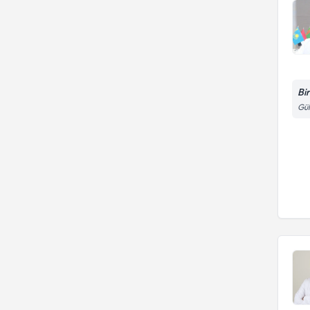
Bi
Gül