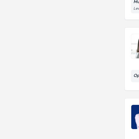
Mu
Lev
Op