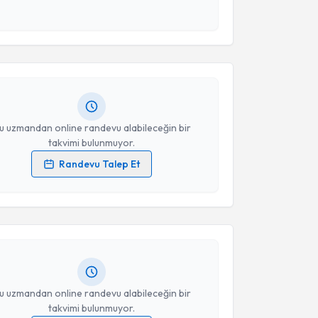
akvimi Talebi
Takvim Talebini Gönder
ebnem Hüseynzade
için randevu takvimi talebi
Size bu uzmandan randevu almanız için bir takvim
ında e-posta ile bilgilendireceğiz.
resiniz
u uzmandan online randevu alabileceğin bir
takvimi bulunmuyor.
Randevu Talep Et
akvimi Talebi
 verilerimin işlenmesine ilişkin
Aydınlatma Metni
'ni
 ve kişisel verilerimin belirtilen kapsamda
esini kabul ediyorum.
 Emre Özker
için randevu takvimi talebi oluşturun.
andan randevu almanız için bir takvim
ında e-posta ile bilgilendireceğiz.
Takvim Talebini Gönder
resiniz
u uzmandan online randevu alabileceğin bir
takvimi bulunmuyor.