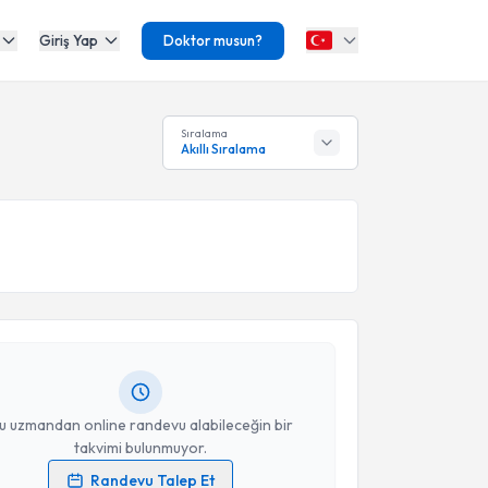
Giriş Yap
Doktor musun?
Sıralama
Akıllı Sıralama
akvimi Talebi
ehmet Şengör
için randevu takvimi talebi oluşturun.
andan randevu almanız için bir takvim
ında e-posta ile bilgilendireceğiz.
resiniz
u uzmandan online randevu alabileceğin bir
takvimi bulunmuyor.
Randevu Talep Et