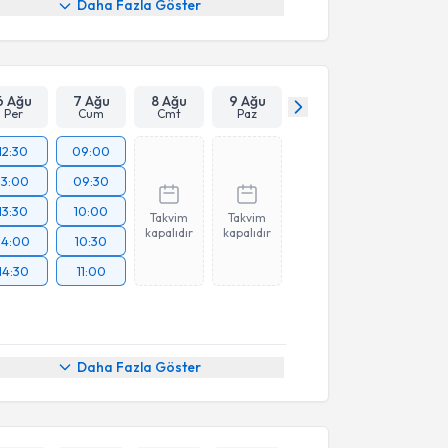
Daha Fazla Göster
6 Ağu
7 Ağu
8 Ağu
9 Ağu
Per
Cum
Cmt
Paz
12:30
09:00
13:00
09:30
13:30
10:00
Takvim
Takvim
kapalıdır
kapalıdır
14:00
10:30
14:30
11:00
Daha Fazla Göster