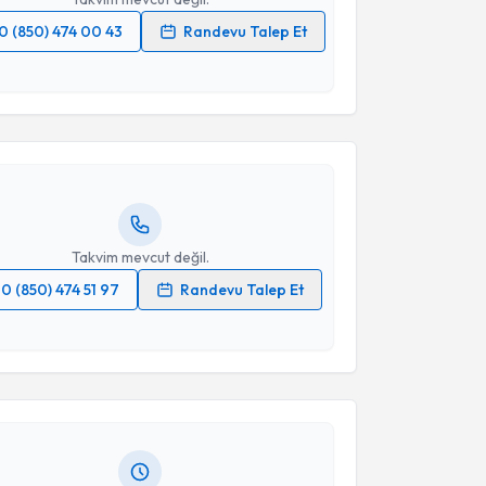
0 (850) 474 00 43
Randevu Talep Et
akvimi Talebi
 verilerimin işlenmesine ilişkin
Aydınlatma Metni
'ni
 ve kişisel verilerimin belirtilen kapsamda
esini kabul ediyorum.
ıdıka Karahanoğlu
için randevu takvimi talebi
Size bu uzmandan randevu almanız için bir takvim
ında e-posta ile bilgilendireceğiz.
Takvim Talebini Gönder
resiniz
Takvim mevcut değil.
0 (850) 474 51 97
Randevu Talep Et
akvimi Talebi
 verilerimin işlenmesine ilişkin
Aydınlatma Metni
'ni
 ve kişisel verilerimin belirtilen kapsamda
esini kabul ediyorum.
ehmet Ali Yeşiltaş
için randevu takvimi talebi
Size bu uzmandan randevu almanız için bir takvim
ında e-posta ile bilgilendireceğiz.
Takvim Talebini Gönder
resiniz