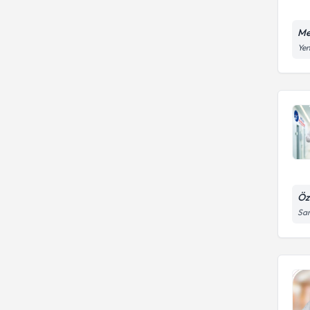
Me
Yen
Öz
Sar