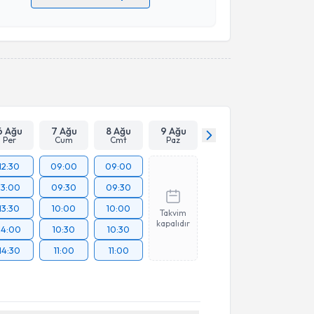
 verilerimin işlenmesine ilişkin
Aydınlatma Metni
'ni
 ve kişisel verilerimin belirtilen kapsamda
esini kabul ediyorum.
Takvim Talebini Gönder
6 Ağu
7 Ağu
8 Ağu
9 Ağu
Per
Cum
Cmt
Paz
12:30
09:00
09:00
13:00
09:30
09:30
13:30
10:00
10:00
Takvim
kapalıdır
14:00
10:30
10:30
14:30
11:00
11:00