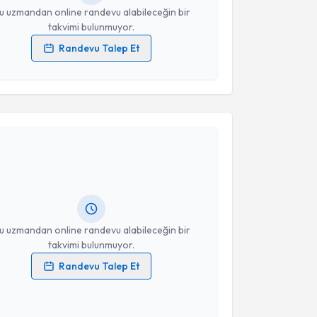
u uzmandan online randevu alabileceğin bir
takvimi bulunmuyor.
Randevu Talep Et
 verilerimin işlenmesine ilişkin
Aydınlatma Metni
'ni
 ve kişisel verilerimin belirtilen kapsamda
esini kabul ediyorum.
akvimi Talebi
Takvim Talebini Gönder
 Batuhan Özay
için randevu takvimi talebi oluşturun.
andan randevu almanız için bir takvim
ında e-posta ile bilgilendireceğiz.
resiniz
u uzmandan online randevu alabileceğin bir
takvimi bulunmuyor.
Randevu Talep Et
 verilerimin işlenmesine ilişkin
Aydınlatma Metni
'ni
 ve kişisel verilerimin belirtilen kapsamda
esini kabul ediyorum.