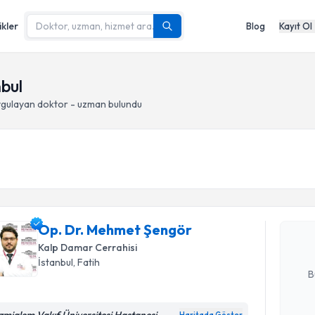
ikler
Blog
Kayıt Ol
nbul
gulayan doktor - uzman bulundu
Randevu T
Op. Dr. M
Size bu uzm
Op. Dr. Mehmet Şengör
hazırlandığ
Kalp Damar Cerrahisi
E-posta Ad
İstanbul
, Fatih
B