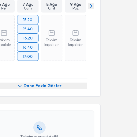
6 Ağu
7 Ağu
8 Ağu
9 Ağu
Per
Cum
Cmt
Paz
15:20
15:40
16:20
Takvim
Takvim
Takvim
palıdır
kapalıdır
kapalıdır
16:40
17:00
akvimi Talebi
Daha Fazla Göster
aluk Çağlar Karakaya
için randevu takvimi talebi
Size bu uzmandan randevu almanız için bir takvim
ında e-posta ile bilgilendireceğiz.
resiniz
Takvim mevcut değil.