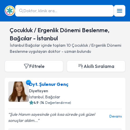
Doktor, klinik ara...
Çocukluk / Ergenlik Dönemi Beslenme,
Bağcılar - İstanbul
İstanbul
Bağcılar
içinde toplam
10
Çocukluk / Ergenlik Dönemi
Beslenme
uygulayan doktor - uzman bulundu
Filtrele
Akıllı Sıralama
Dyt. Şulenur Genç
Diyetisyen
İstanbul
, Bağcılar
4.9
(
14
Değerlendirme)
Şule Hanım sayesinde çok kısa sürede çok güzel
Devamı
sonuçlar aldım...