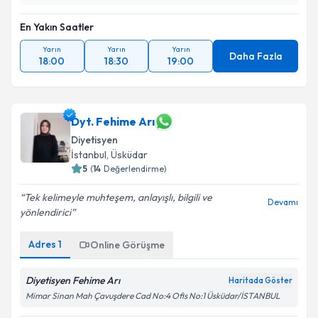
En Yakın Saatler
Yarın
Yarın
Yarın
Daha Fazla
18:00
18:30
19:00
Dyt. Fehime Arı
Diyetisyen
İstanbul
, Üsküdar
5
(
14
Değerlendirme)
Tek kelimeyle muhteşem, anlayışlı, bilgili ve
Devamı
yönlendirici
Adres
1
Online Görüşme
Diyetisyen Fehime Arı
Haritada Göster
Mimar Sinan Mah Çavuşdere Cad No:4 Ofis No:1 Üsküdar/İSTANBUL