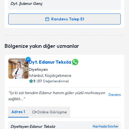
Dyt. Şulenur Genç
Randevu Talep Et
Randevu Takvimi Talebi
Dyt. Şulenur Genç
için randevu takvimi talebi
Bölgenize yakın diğer uzmanlar
oluşturun. Size bu uzmandan randevu almanız için bir
takvim hazırlandığında e-posta ile bilgilendireceğiz.
Dyt. Edanur Teksöz
E-posta Adresiniz
Diyetisyen
İstanbul
, Küçükçekmece
5
(
37
Değerlendirme)
Kişisel verilerimin işlenmesine ilişkin
Aydınlatma
İyi ki sizi tanıdım Edanur hanım güler yüzlü motivasyon
Devamı
Metni
'ni okudum ve kişisel verilerimin belirtilen
sağlıklı...
kapsamda işlenmesini kabul ediyorum.
Adres
1
Online Görüşme
Takvim Talebini Gönder
Diyetisyen Edanur Teksöz
Haritada Göster