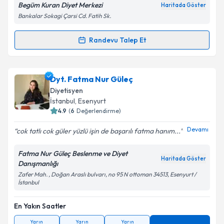
Begüm Kuran Diyet Merkezi
Haritada Göster
Kişisel verilerimin işlenmesine ilişkin
Aydınlatma
Bankalar Sokagi Çarsi Cd. Fatih Sk.
Metni
'ni okudum ve kişisel verilerimin belirtilen
kapsamda işlenmesini kabul ediyorum.
Randevu Talep Et
Randevu Takvimi Talebi
Takvim Talebini Gönder
Dyt. Begüm KURAN
için randevu takvimi talebi
Dyt. Fatma Nur Güleç
oluşturun. Size bu uzmandan randevu almanız için bir
Diyetisyen
takvim hazırlandığında e-posta ile bilgilendireceğiz.
İstanbul
, Esenyurt
4.9
(
6
Değerlendirme)
E-posta Adresiniz
Devamı
cok tatlı cok güler yüzlü işin de başarılı fatma hanım...
Fatma Nur Güleç Beslenme ve Diyet
Haritada Göster
Danışmanlığı
Kişisel verilerimin işlenmesine ilişkin
Aydınlatma
Zafer Mah. , Doğan Araslı bulvarı, no 95 N ottoman 34513, Esenyurt /
Metni
'ni okudum ve kişisel verilerimin belirtilen
İstanbul
kapsamda işlenmesini kabul ediyorum.
En Yakın Saatler
Takvim Talebini Gönder
Yarın
Yarın
Yarın