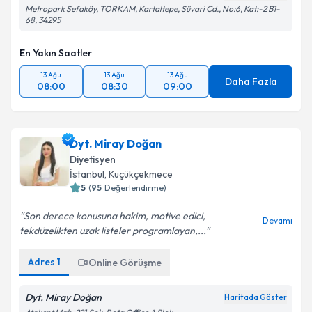
Metropark Sefaköy, TORKAM, Kartaltepe, Süvari Cd., No:6, Kat:-2 B1-
68, 34295
En Yakın Saatler
13 Ağu
13 Ağu
13 Ağu
Daha Fazla
08:00
08:30
09:00
Dyt. Miray Doğan
Diyetisyen
İstanbul
, Küçükçekmece
5
(
95
Değerlendirme)
Son derece konusuna hakim, motive edici,
Devamı
tekdüzelikten uzak listeler programlayan,...
Adres
1
Online Görüşme
Dyt. Miray Doğan
Haritada Göster