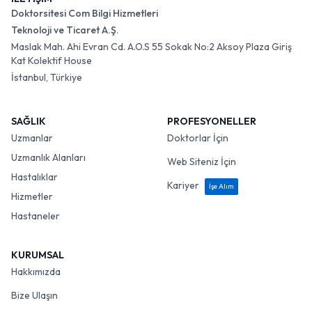
Doktorsitesi Com Bilgi Hizmetleri
Teknoloji ve Ticaret A.Ş.
Maslak Mah. Ahi Evran Cd. A.O.S 55 Sokak No:2 Aksoy Plaza Giriş
Kat Kolektif House
İstanbul, Türkiye
SAĞLIK
PROFESYONELLER
Uzmanlar
Doktorlar İçin
Uzmanlık Alanları
Web Siteniz İçin
Hastalıklar
Kariyer
İşe Alım
Hizmetler
Hastaneler
KURUMSAL
Hakkımızda
Bize Ulaşın