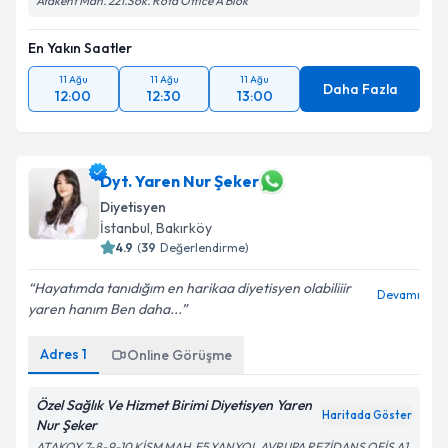
Atakent Mah. 221.Sok. Rota Office A Blok
En Yakın Saatler
11 Ağu
11 Ağu
11 Ağu
Daha Fazla
12:00
12:30
13:00
Dyt. Yaren Nur Şeker
Diyetisyen
İstanbul
, Bakırköy
4.9
(
39
Değerlendirme)
Hayatımda tanıdığım en harikaa diyetisyen olabiliiir
Devamı
yaren hanım Ben daha...
Adres
1
Online Görüşme
Özel Sağlık Ve Hizmet Birimi Diyetisyen Yaren
Haritada Göster
Nur Şeker
ATAKOY 7-8-9-10 KİSM MAH. E5 YANYOL AVRUPA REZİDANS OFİS A1