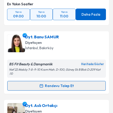
En Yakın Saatler
Yarın
Yarın
Yarın
Daha Fazla
09:00
10:00
11:00
Dyt. Banu SAMUR
Diyetisyen
İstanbul
, Bakırköy
BS Fit Beauty & Danışmanlık
Haritada Göster
Nef 22 Ataköy 7-8-9-10 Kısım Mah. D-100, Güney Sk B Blok D:209 Kat
:10
Randevu Talep Et
Randevu Takvimi Talebi
Dyt. Banu SAMUR
için randevu takvimi talebi
Dyt. Aslı Ortakçı
oluşturun. Size bu uzmandan randevu almanız için bir
Diyetisyen