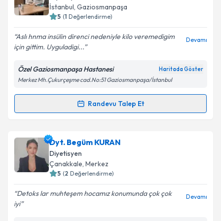
takvim hazırlandığında e-posta ile bilgilendireceğiz.
İstanbul
, Gaziosmanpaşa
5
(
1
Değerlendirme)
E-posta Adresiniz
Aslı hnma insülin direnci nedeniyle kilo veremedigim
Devamı
için gittim. Uyguladigi...
Özel Gaziosmanpaşa Hastanesi
Haritada Göster
Kişisel verilerimin işlenmesine ilişkin
Aydınlatma
Merkez Mh.Çukurçeşme cad.No:51 Gaziosmanpaşa/İstanbul
Metni
'ni okudum ve kişisel verilerimin belirtilen
kapsamda işlenmesini kabul ediyorum.
Randevu Talep Et
Randevu Takvimi Talebi
Takvim Talebini Gönder
Dyt. Aslı Ortakçı
için randevu takvimi talebi oluşturun.
Dyt. Begüm KURAN
Size bu uzmandan randevu almanız için bir takvim
Diyetisyen
hazırlandığında e-posta ile bilgilendireceğiz.
Çanakkale
, Merkez
5
(
2
Değerlendirme)
E-posta Adresiniz
Detoks lar muhteşem hocamız konumunda çok çok
Devamı
iyi