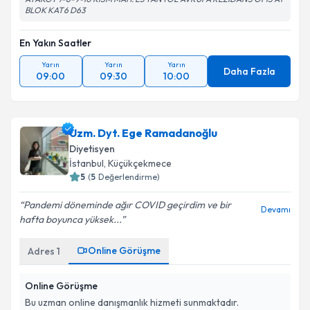
BLOK KAT6 D63
En Yakın Saatler
Yarın
Yarın
Yarın
Daha Fazla
09:00
09:30
10:00
Uzm. Dyt. Ege Ramadanoğlu
Diyetisyen
İstanbul
, Küçükçekmece
5
(
5
Değerlendirme)
Pandemi döneminde ağır COVID geçirdim ve bir
Devamı
hafta boyunca yüksek...
Online Görüşme
Adres
1
Online Görüşme
Bu uzman online danışmanlık hizmeti sunmaktadır.