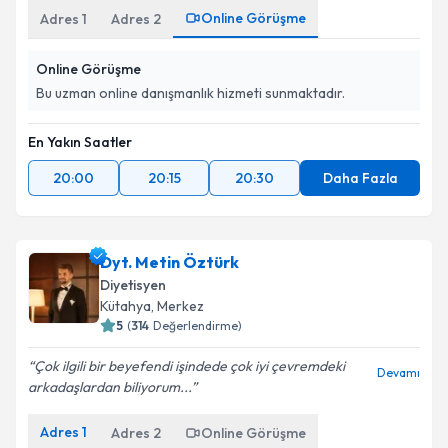
Online Görüşme
Adres
1
Adres
2
Online Görüşme
Bu uzman online danışmanlık hizmeti sunmaktadır.
En Yakın Saatler
20:00
20:15
20:30
Daha Fazla
Dyt. Metin Öztürk
Diyetisyen
Kütahya
,
Merkez
5
(
314
Değerlendirme)
Çok ilgili bir beyefendi işindede çok iyi çevremdeki
Devamı
arkadaşlardan biliyorum...
Adres
1
Adres
2
Online Görüşme