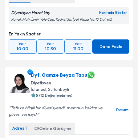
Diyetisyen Hazal Yay
Haritada Göster
Konak Mah. İzmir Yolu Cad, Kudret Sk. İpek Plaza No:10 Daire:2
En Yakın Saatler
Yarın
Yarın
Yarın
Daha Fazla
10:00
10:30
11:00
Dyt. Gamze Beyza Tapu
Diyetisyen
İstanbul
,
Sultanbeyli
5
(
12
Değerlendirme)
Tatlı ve bilgili bir diyetisyendi, memnun kaldım ve
Devamı
güven vericiydi
Adres
1
Online Görüşme