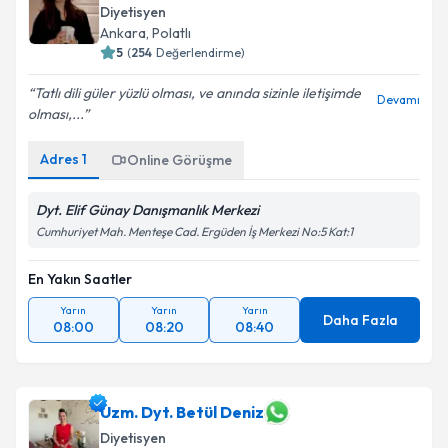
Diyetisyen
Ankara
,
Polatlı
5
(
254
Değerlendirme)
Tatlı dili güler yüzlü olması, ve anında sizinle iletişimde
Devamı
olması,...
Adres
1
Online Görüşme
Dyt. Elif Günay Danışmanlık Merkezi
Cumhuriyet Mah. Menteşe Cad. Ergüden İş Merkezi No:5 Kat:1
En Yakın Saatler
Yarın
Yarın
Yarın
Daha Fazla
08:00
08:20
08:40
Uzm. Dyt. Betül Deniz
Diyetisyen