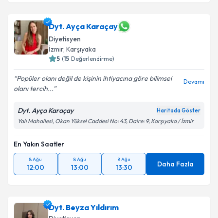
Dyt. Ayça Karaçay
Diyetisyen
İzmir
,
Karşıyaka
5
(
15
Değerlendirme)
Popüler olanı değil de kişinin ihtiyacına göre bilimsel
Devamı
olanı tercih...
Dyt. Ayça Karaçay
Haritada Göster
Yalı Mahallesi, Okan Yüksel Caddesi No: 43, Daire: 9, Karşıyaka / İzmir
En Yakın Saatler
8 Ağu
8 Ağu
8 Ağu
Daha Fazla
12:00
13:00
13:30
Dyt. Beyza Yıldırım