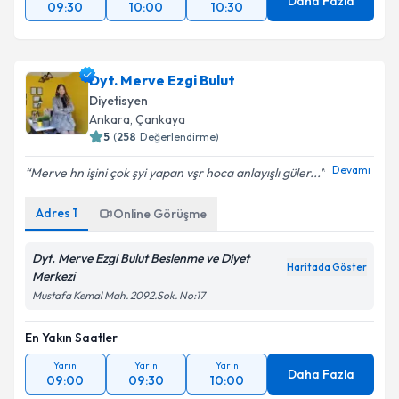
Daha Fazla
09:30
10:00
10:30
Dyt. Merve Ezgi Bulut
Diyetisyen
Ankara
,
Çankaya
5
(
258
Değerlendirme)
Devamı
Merve hn işini çok şyi yapan vşr hoca anlayışlı güler...
Adres
1
Online Görüşme
Dyt. Merve Ezgi Bulut Beslenme ve Diyet
Haritada Göster
Merkezi
Mustafa Kemal Mah. 2092.Sok. No:17
En Yakın Saatler
Yarın
Yarın
Yarın
Daha Fazla
09:00
09:30
10:00