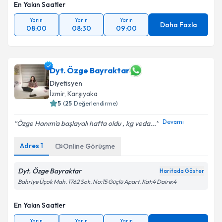
En Yakın Saatler
Yarın
Yarın
Yarın
Daha Fazla
08:00
08:30
09:00
Dyt. Özge Bayraktar
Diyetisyen
İzmir
,
Karşıyaka
5
(
25
Değerlendirme)
Devamı
Özge Hanım'a başlayalı hafta oldu , kg veda...
Adres
1
Online Görüşme
Dyt. Özge Bayraktar
Haritada Göster
Bahriye Üçok Mah. 1762 Sok. No:15 Güçlü Apart. Kat:4 Daire:4
En Yakın Saatler
Yarın
Yarın
Yarın