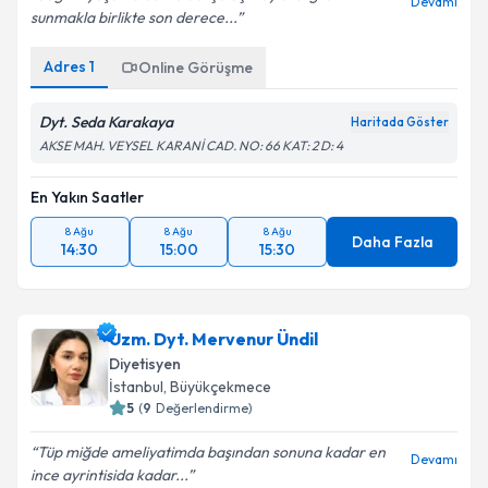
Devamı
sunmakla birlikte son derece...
Kişisel verilerimin işlenmesine ilişkin
Aydınlatma
Metni
'ni okudum ve kişisel verilerimin belirtilen
Adres
1
Online Görüşme
kapsamda işlenmesini kabul ediyorum.
Dyt. Seda Karakaya
Haritada Göster
Takvim Talebini Gönder
AKSE MAH. VEYSEL KARANİ CAD. NO: 66 KAT: 2 D: 4
En Yakın Saatler
8 Ağu
8 Ağu
8 Ağu
Daha Fazla
14:30
15:00
15:30
Uzm. Dyt. Mervenur Ündil
Diyetisyen
İstanbul
,
Büyükçekmece
5
(
9
Değerlendirme)
Tüp miğde ameliyatimda başından sonuna kadar en
Devamı
ince ayrintisida kadar...