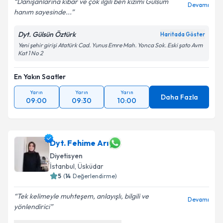
Danışanlarına kibar ve çok ilgili ben kızımı Gülsüm
Devamı
hanım sayesinde...
Dyt. Gülsün Öztürk
Haritada Göster
Yeni şehir girişi Atatürk Cad. Yunus Emre Mah. Yonca Sok. Eski şato Avm
Kat 1 No 2
En Yakın Saatler
Yarın
Yarın
Yarın
Daha Fazla
09:00
09:30
10:00
Dyt. Fehime Arı
Diyetisyen
İstanbul
,
Üsküdar
5
(
14
Değerlendirme)
Tek kelimeyle muhteşem, anlayışlı, bilgili ve
Devamı
yönlendirici