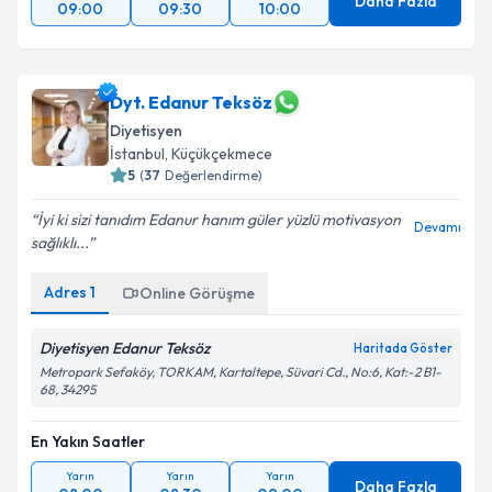
Daha Fazla
09:00
09:30
10:00
Dyt. Edanur Teksöz
Diyetisyen
İstanbul
,
Küçükçekmece
5
(
37
Değerlendirme)
İyi ki sizi tanıdım Edanur hanım güler yüzlü motivasyon
Devamı
sağlıklı...
Adres
1
Online Görüşme
Diyetisyen Edanur Teksöz
Haritada Göster
Metropark Sefaköy, TORKAM, Kartaltepe, Süvari Cd., No:6, Kat:-2 B1-
68, 34295
En Yakın Saatler
Yarın
Yarın
Yarın
Daha Fazla