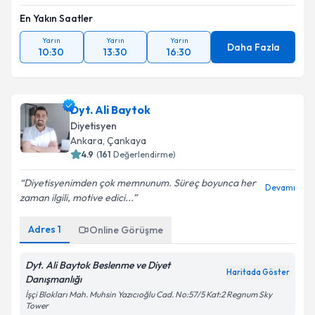
En Yakın Saatler
Yarın
Yarın
Yarın
Daha Fazla
10:30
13:30
16:30
Dyt. Ali Baytok
Diyetisyen
Ankara
,
Çankaya
4.9
(
161
Değerlendirme)
Diyetisyenimden çok memnunum. Süreç boyunca her
Devamı
zaman ilgili, motive edici...
Adres
1
Online Görüşme
Dyt. Ali Baytok Beslenme ve Diyet
Haritada Göster
Danışmanlığı
İşçi Blokları Mah. Muhsin Yazıcıoğlu Cad. No:57/5 Kat:2 Regnum Sky
Tower