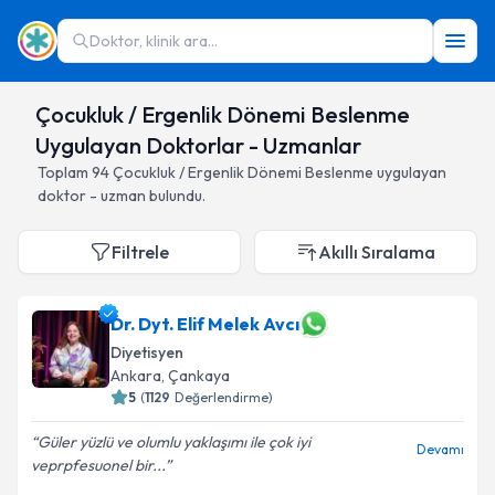
Doktor, klinik ara...
Çocukluk / Ergenlik Dönemi Beslenme
Uygulayan Doktorlar - Uzmanlar
Toplam
94
Çocukluk / Ergenlik Dönemi Beslenme
uygulayan
doktor - uzman bulundu.
Filtrele
Akıllı Sıralama
Dr. Dyt. Elif Melek Avcı
Diyetisyen
Ankara
,
Çankaya
5
(
1129
Değerlendirme)
Güler yüzlü ve olumlu yaklaşımı ile çok iyi
Devamı
veprpfesuonel bir...