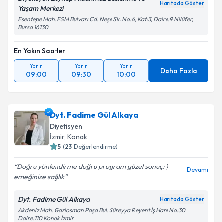
Haritada Göster
Yaşam Merkezi
Esentepe Mah. FSM Bulvarı Cd. Neşe Sk. No:6, Kat:3, Daire:9 Nilüfer,
Bursa 16130
En Yakın Saatler
Yarın
Yarın
Yarın
Daha Fazla
09:00
09:30
10:00
Dyt. Fadime Gül Alkaya
Diyetisyen
İzmir
,
Konak
5
(
23
Değerlendirme)
Doğru yönlendirme doğru program güzel sonuç: )
Devamı
emeğinize sağlık
Dyt. Fadime Gül Alkaya
Haritada Göster
Akdeniz Mah. Gaziosman Paşa Bul. Süreyya Reyent İş Hanı No:30
Daire:110 Konak İzmir