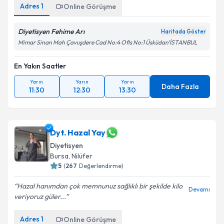
Adres
1
Online Görüşme
Diyetisyen Fehime Arı
Haritada Göster
Mimar Sinan Mah Çavuşdere Cad No:4 Ofis No:1 Üsküdar/İSTANBUL
En Yakın Saatler
Yarın
Yarın
Yarın
Daha Fazla
11:30
12:30
13:30
Dyt. Hazal Yay
Diyetisyen
Bursa
,
Nilüfer
5
(
267
Değerlendirme)
Hazal hanımdan çok memnunuz sağlıklı bir şekilde kilo
Devamı
veriyoruz güler...
Adres
1
Online Görüşme