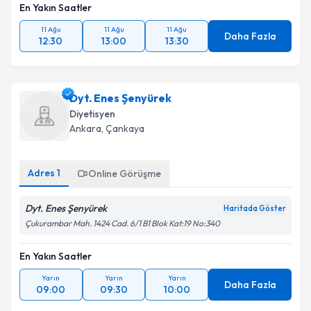
En Yakın Saatler
11 Ağu
11 Ağu
11 Ağu
Daha Fazla
12:30
13:00
13:30
Dyt. Enes Şenyürek
Diyetisyen
Ankara
,
Çankaya
Adres
1
Online Görüşme
Dyt. Enes Şenyürek
Haritada Göster
Çukurambar Mah. 1424 Cad. 6/1 B1 Blok Kat:19 No:340
En Yakın Saatler
Yarın
Yarın
Yarın
Daha Fazla
09:00
09:30
10:00