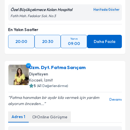
Özel Büyükçekmece Kolan Hospital
Haritada Göster
Fatih Mah. Fedakar Sok. No:3
En Yakın Saatler
Yarın
20:00
20:30
Daha Fazla
09:00
Uzm. Dyt. Fatma Sarıçam
Diyetisyen
Kocaeli
,
İzmit
5
(
41
Değerlendirme)
Fatma hanımdan bir aydır kilo vermek için yardım
Devamı
alıyorum önceden...
Adres
1
Online Görüşme