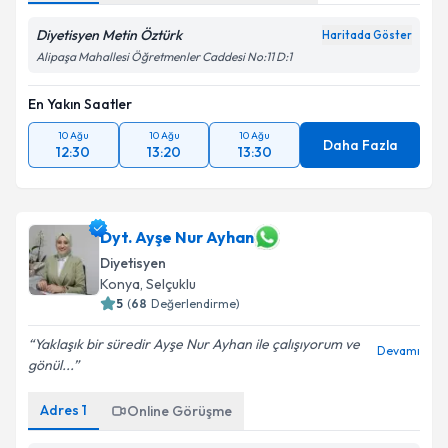
Diyetisyen Metin Öztürk
Haritada Göster
Alipaşa Mahallesi Öğretmenler Caddesi No:11 D:1
En Yakın Saatler
10 Ağu
10 Ağu
10 Ağu
Daha Fazla
12:30
13:20
13:30
Dyt. Ayşe Nur Ayhan
Diyetisyen
Konya
,
Selçuklu
5
(
68
Değerlendirme)
Yaklaşık bir süredir Ayşe Nur Ayhan ile çalışıyorum ve
Devamı
gönül...
Adres
1
Online Görüşme