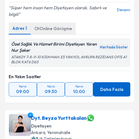
Süper hem insan hem Diyetisyen olarak. Sabırlı ve
Devamı
bilgili
Adres
1
Online Görüşme
Özel Sağlık Ve Hizmet Birimi Diyetisyen Yaren
Haritada Göster
Nur Şeker
ATAKOY 7-8-9-10 KİSM MAH. E5 YANYOL AVRUPA REZİDANS OFİS A1
BLOK KAT6 D63
En Yakın Saatler
Yarın
Yarın
Yarın
Daha Fazla
09:00
09:30
10:00
Dyt. Beyza Yurttakalan
Diyetisyen
Ankara
,
Yenimahalle
5
(
4
Değerlendirme)