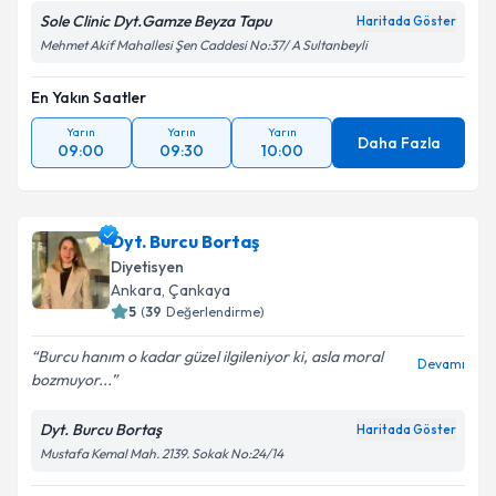
Sole Clinic Dyt.Gamze Beyza Tapu
Haritada Göster
Mehmet Akif Mahallesi Şen Caddesi No:37/ A Sultanbeyli
En Yakın Saatler
Yarın
Yarın
Yarın
Daha Fazla
09:00
09:30
10:00
Dyt. Burcu Bortaş
Diyetisyen
Ankara
,
Çankaya
5
(
39
Değerlendirme)
Burcu hanım o kadar güzel ilgileniyor ki, asla moral
Devamı
bozmuyor...
Dyt. Burcu Bortaş
Haritada Göster
Mustafa Kemal Mah. 2139. Sokak No:24/14