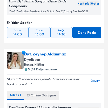
Uzm. Dyt. Fatma Sarıçam Demir Zinde
Haritada Göster
Danışmanlık
Cedid Mahallesi Sırakavaklar Sokak. No: 2 Çakır İş Merkezi D:11
En Yakın Saatler
Yarın
Yarın
8 Ağu
Daha Fazla
14:00
16:00
14:30
Dyt. Zeynep Aldanmaz
Diyetisyen
Bursa
,
Nilüfer
5
(
38
Değerlendirme)
Aşırı tatlı sadece sana yönelik hazırlanan listeler
Devamı
harika zorunlu...
Adres
1
Online Görüşme
Diyetisyen Zeynep Aldanmaz Beslenme ve