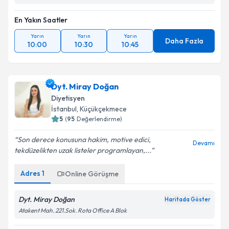
En Yakın Saatler
Yarın
Yarın
Yarın
Daha Fazla
10:00
10:30
10:45
Dyt. Miray Doğan
Diyetisyen
İstanbul
,
Küçükçekmece
5
(
95
Değerlendirme)
Son derece konusuna hakim, motive edici,
Devamı
tekdüzelikten uzak listeler programlayan,...
Adres
1
Online Görüşme
Dyt. Miray Doğan
Haritada Göster
Atakent Mah. 221.Sok. Rota Office A Blok