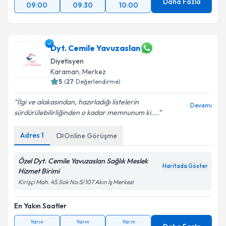
Daha Fazla
09:00
09:30
10:00
Dyt. Cemile Yavuzaslan
Diyetisyen
Karaman
,
Merkez
5
(
27
Değerlendirme)
İlgi ve alakasından, hazırladığı listelerin
Devamı
sürdürülebilirliğinden o kadar memnunum ki....
Adres
1
Online Görüşme
Özel Dyt. Cemile Yavuzaslan Sağlık Meslek
Haritada Göster
Hizmet Birimi
Kirişçi Mah. 45.Sok No:5/107 Akın İş Merkezi
En Yakın Saatler
Yarın
Yarın
Yarın