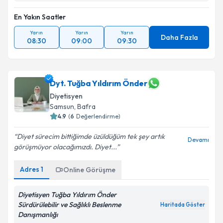
En Yakın Saatler
Yarın
Yarın
Yarın
Daha Fazla
08:30
09:00
09:30
Dyt. Tuğba Yıldırım Önder
Diyetisyen
Samsun
,
Bafra
4.9
(
6
Değerlendirme)
Diyet sürecim bittiğimde üzüldüğüm tek şey artık
Devamı
görüşmüyor olacağımızdı. Diyet...
Adres
1
Online Görüşme
Diyetisyen Tuğba Yıldırım Önder
Sürdürülebilir ve Sağlıklı Beslenme
Haritada Göster
Danışmanlığı