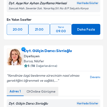
Dyt. Ayşe Nur Ayhan Zayıflama Merkezi
Haritada Göster
Sancak Mah. Sevenler Sok. Yanartaş Sit. No :8/F Selçuklu Konya
En Yakın Saatler
Yarın
20:00
21:00
Daha Fazla
09:00
Dyt. Gülçin Darıcı Sivrioğlu
Diyetisyen
Bursa
,
Nilüfer
5
(
118
Değerlendirme)
Kendinize özgü beslenme sürecinizin nasıl olması
Devamı
gerektiğini öğrenmek ve sağlıklı,...
Adres
1
Online Görüşme
Dyt. Gülçin Darıcı Sivrioğlu
Haritada Göster