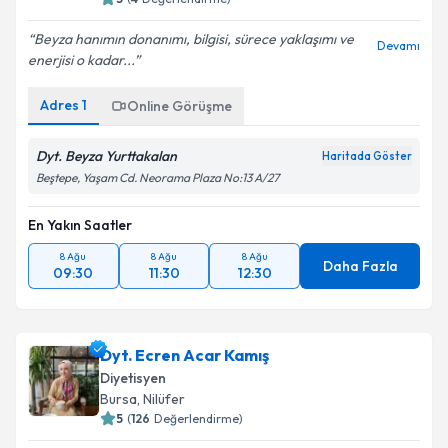
Beyza hanımın donanımı, bilgisi, sürece yaklaşımı ve
Devamı
enerjisi o kadar...
Adres
1
Online Görüşme
Dyt. Beyza Yurttakalan
Haritada Göster
Beştepe, Yaşam Cd. Neorama Plaza No:13 A/27
En Yakın Saatler
8 Ağu
8 Ağu
8 Ağu
Daha Fazla
09:30
11:30
12:30
Dyt. Ecren Acar Kamış
Diyetisyen
Bursa
,
Nilüfer
5
(
126
Değerlendirme)