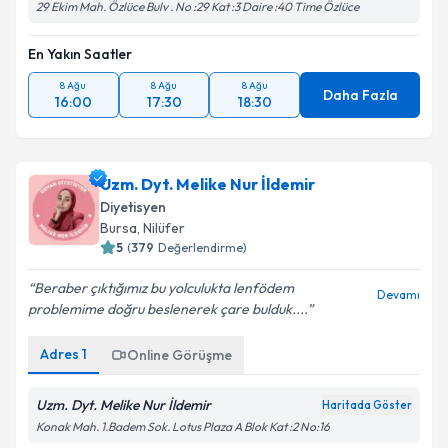
29 Ekim Mah. Özlüce Bulv . No :29 Kat :3 Daire :40 Time Özlüce
En Yakın Saatler
8 Ağu
8 Ağu
8 Ağu
Daha Fazla
16:00
17:30
18:30
Uzm. Dyt. Melike Nur İldemir
Diyetisyen
Bursa
,
Nilüfer
5
(
379
Değerlendirme)
Beraber çıktığımız bu yolculukta lenfödem
Devamı
problemime doğru beslenerek çare bulduk....
Adres
1
Online Görüşme
Uzm. Dyt. Melike Nur İldemir
Haritada Göster
Konak Mah. 1.Badem Sok. Lotus Plaza A Blok Kat :2 No:16