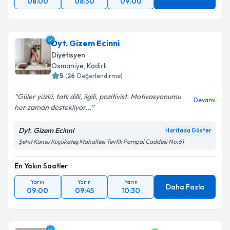
08:00
08:30
09:00
Dyt. Gizem Ecinni
Diyetisyen
Osmaniye
,
Kadirli
5
(
26
Değerlendirme)
Güler yüzlü, tatlı dilli, ilgili, pozitivist. Motivasyonumu
Devamı
her zaman destekliyor...
Dyt. Gizem Ecinni
Haritada Göster
Şehit Kansu Küçükateş Mahallesi Tevfik Pampal Caddesi No:61
En Yakın Saatler
Yarın
Yarın
Yarın
Daha Fazla
09:00
09:45
10:30