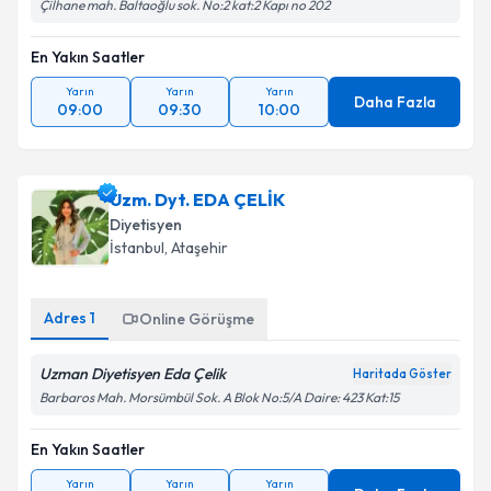
Çilhane mah. Baltaoğlu sok. No:2 kat:2 Kapı no 202
En Yakın Saatler
Yarın
Yarın
Yarın
Daha Fazla
09:00
09:30
10:00
Uzm. Dyt. EDA ÇELİK
Diyetisyen
İstanbul
,
Ataşehir
Adres
1
Online Görüşme
Uzman Diyetisyen Eda Çelik
Haritada Göster
Barbaros Mah. Morsümbül Sok. A Blok No:5/A Daire: 423 Kat:15
En Yakın Saatler
Yarın
Yarın
Yarın