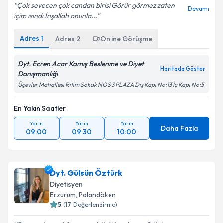
Çok sevecen çok candan birisi Görür görmez zaten
Devamı
içim ısındı İnşallah onunla...
Adres
1
Adres
2
Online Görüşme
Dyt. Ecren Acar Kamış Beslenme ve Diyet
Haritada Göster
Danışmanlığı
Üçevler Mahallesi Ritim Sokak NOS 3 PLAZA Dış Kapı No:13 İç Kapı No:5
En Yakın Saatler
Yarın
Yarın
Yarın
Daha Fazla
09:00
09:30
10:00
Dyt. Gülsün Öztürk
Diyetisyen
Erzurum
,
Palandöken
5
(
17
Değerlendirme)