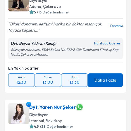
Diyetisyen
Adana
,
Çukurova
5
(
13
Değerlendirme)
Bilgisi donanımı iletişimi harika bir doktor insan çok
Devamı
faydalı bilgileri...
Dyt. Beyza Yıldırım Kliniği
Haritada Göster
Güzelyalı Mahallesi, 81154 Sokak No:102/2, Gür Demirkent Sitesi, İç Kapı
No:51, Çukurova/Adana.
En Yakın Saatler
Yarın
Yarın
Yarın
Daha Fazla
12:30
13:00
13:30
Dyt. Yaren Nur Şeker
Diyetisyen
İstanbul
,
Bakırköy
4.9
(
38
Değerlendirme)