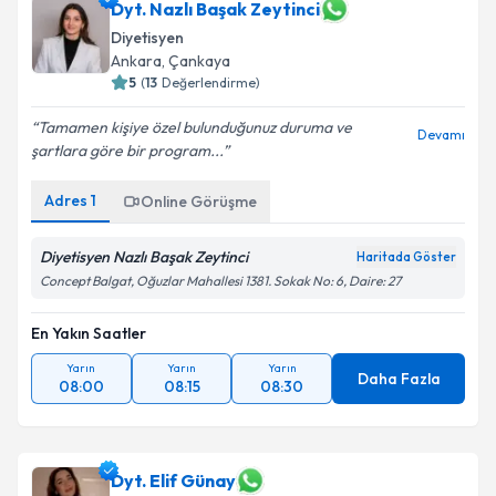
Dyt. Nazlı Başak Zeytinci
Diyetisyen
Ankara
,
Çankaya
5
(
13
Değerlendirme)
Tamamen kişiye özel bulunduğunuz duruma ve
Devamı
şartlara göre bir program...
Adres
1
Online Görüşme
Diyetisyen Nazlı Başak Zeytinci
Haritada Göster
Concept Balgat, Oğuzlar Mahallesi 1381. Sokak No: 6, Daire: 27
En Yakın Saatler
Yarın
Yarın
Yarın
Daha Fazla
08:00
08:15
08:30
Dyt. Elif Günay