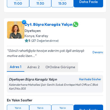
Daha Fazla
11:00
11:30
15:30
Dyt. Büşra Karagöz Yalçın
Diyetisyen
Konya
,
Karatay
5
(
27
Değerlendirme)
Gönül rahatlığıyla tavsiye ederim çok ilgili anlayışlı
Devamı
motive edici ben...
Adres
1
Adres
2
Online Görüşme
Diyetisyen Büşra Karagöz Yalçın
Haritada Göster
Kalenderhane Mahallesi Şair Senihi Sokak Enntepe Mall Office C Blok
Kat:3 No:305
En Yakın Saatler
Yarın
Yarın
Yarın