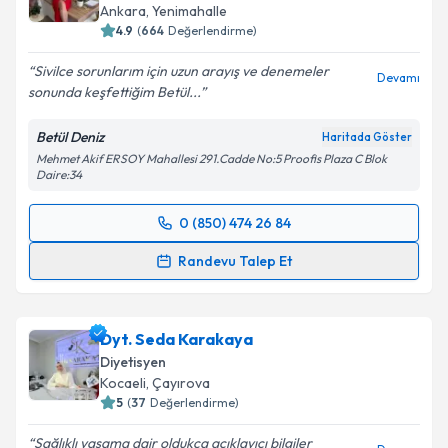
Ankara
,
Yenimahalle
4.9
(
664
Değerlendirme)
Sivilce sorunlarım için uzun arayış ve denemeler
Devamı
sonunda keşfettiğim Betül...
Betül Deniz
Haritada Göster
Mehmet Akif ERSOY Mahallesi 291.Cadde No:5 Proofis Plaza C Blok
Daire:34
0 (850) 474 26 84
Randevu Takvimi Talebi
Randevu Talep Et
Uzm. Dyt. Betül Deniz
için randevu takvimi talebi
oluşturun. Size bu uzmandan randevu almanız için bir
Dyt. Seda Karakaya
takvim hazırlandığında e-posta ile bilgilendireceğiz.
Diyetisyen
E-posta Adresiniz
Kocaeli
,
Çayırova
5
(
37
Değerlendirme)
Sağlıklı yaşama dair oldukça açıklayıcı bilgiler