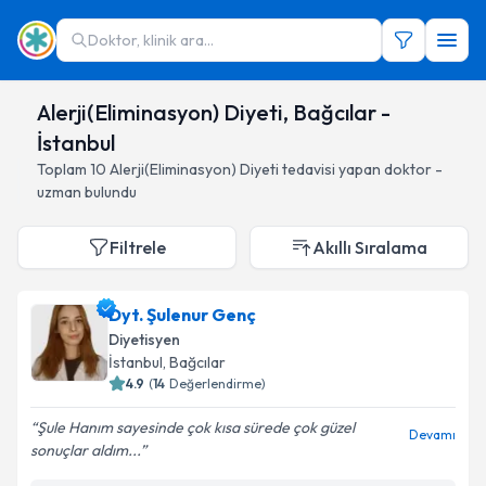
Doktor, klinik ara...
Alerji(Eliminasyon) Diyeti, Bağcılar -
İstanbul
Toplam
10
Alerji(Eliminasyon) Diyeti
tedavisi yapan doktor -
uzman bulundu
Filtrele
Akıllı Sıralama
Dyt. Şulenur Genç
Diyetisyen
İstanbul
, Bağcılar
4.9
(
14
Değerlendirme)
Şule Hanım sayesinde çok kısa sürede çok güzel
Devamı
sonuçlar aldım...