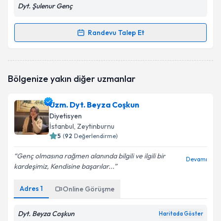
Dyt. Şulenur Genç
Randevu Talep Et
Randevu Takvimi Talebi
Dyt. Şulenur Genç
için randevu takvimi talebi
Bölgenize yakın diğer uzmanlar
oluşturun. Size bu uzmandan randevu almanız için bir
takvim hazırlandığında e-posta ile bilgilendireceğiz.
Uzm. Dyt. Beyza Coşkun
E-posta Adresiniz
Diyetisyen
İstanbul
, Zeytinburnu
5
(
92
Değerlendirme)
Genç olmasına rağmen alanında bilgili ve ilgili bir
Kişisel verilerimin işlenmesine ilişkin
Aydınlatma
Devamı
kardeşimiz, Kendisine başarılar...
Metni
'ni okudum ve kişisel verilerimin belirtilen
kapsamda işlenmesini kabul ediyorum.
Adres
1
Online Görüşme
Takvim Talebini Gönder
Dyt. Beyza Coşkun
Haritada Göster