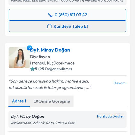
Merkez Mah. Eski Edirne Asfaltı Cad. Cömert İş Merkezi No:1263 /4 Kat:2
0 (850) 811 03 42
Randevu Takvimi Talebi
Randevu Talep Et
Dyt. Tuba Aydın
için randevu takvimi talebi oluşturun.
Size bu uzmandan randevu almanız için bir takvim
Dyt. Miray Doğan
hazırlandığında e-posta ile bilgilendireceğiz.
Diyetisyen
E-posta Adresiniz
İstanbul
, Küçükçekmece
5
(
95
Değerlendirme)
Son derece konusuna hakim, motive edici,
Devamı
tekdüzelikten uzak listeler programlayan,...
Kişisel verilerimin işlenmesine ilişkin
Aydınlatma
Metni
'ni okudum ve kişisel verilerimin belirtilen
Adres
1
Online Görüşme
kapsamda işlenmesini kabul ediyorum.
Dyt. Miray Doğan
Haritada Göster
Takvim Talebini Gönder
Atakent Mah. 221.Sok. Rota Office A Blok