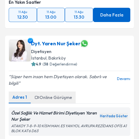
En Yakın Saatler
11 Ağu
11 Ağu
11 Ağu
Daha Fazla
12:30
13:00
13:30
Dyt. Yaren Nur Şeker
Diyetisyen
İstanbul
, Bakırköy
4.9
(
38
Değerlendirme)
Süper hem insan hem Diyetisyen olarak. Sabırlı ve
Devamı
bilgili
Adres
1
Online Görüşme
Özel Sağlık Ve Hizmet Birimi Diyetisyen Yaren
Haritada Göster
Nur Şeker
ATAKOY 7-8-9-10 KİSM MAH. E5 YANYOL AVRUPA REZİDANS OFİS A1
BLOK KAT6 D63