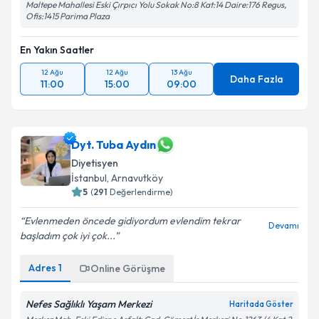
Maltepe Mahallesi Eski Çırpıcı Yolu Sokak No:8 Kat:14 Daire:176 Regus,
Ofis:1415 Parima Plaza
En Yakın Saatler
12 Ağu
12 Ağu
13 Ağu
Daha Fazla
11:00
15:00
09:00
Dyt. Tuba Aydın
Diyetisyen
İstanbul
, Arnavutköy
5
(
291
Değerlendirme)
Evlenmeden öncede gidiyordum evlendim tekrar
Devamı
başladım çok iyi çok...
Adres
1
Online Görüşme
Nefes Sağlıklı Yaşam Merkezi
Haritada Göster