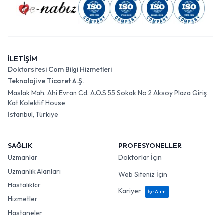
İLETİŞİM
Doktorsitesi Com Bilgi Hizmetleri
Teknoloji ve Ticaret A.Ş.
Maslak Mah. Ahi Evran Cd. A.O.S 55 Sokak No:2 Aksoy Plaza Giriş
Kat Kolektif House
İstanbul, Türkiye
SAĞLIK
PROFESYONELLER
Uzmanlar
Doktorlar İçin
Uzmanlık Alanları
Web Siteniz İçin
Hastalıklar
Kariyer
İşe Alım
Hizmetler
Hastaneler