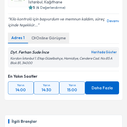
İstanbul
, Kağıthane
5
(
4
Değerlendirme)
Kilo kontrolü için başvurdum ve memnun kaldım, süreç
Devamı
içinde teşekkür...
Adres
1
Online Görüşme
Dyt. Ferhan Sude İnce
Haritada Göster
Kordon İstanbul 1. Etap Güzelbahçe, Hamidiye, Cendere Cad. No:85 A
Blok B1, 34000
En Yakın Saatler
Yarın
Yarın
Yarın
Daha Fazla
14:00
14:30
15:00
İlgili Branşlar