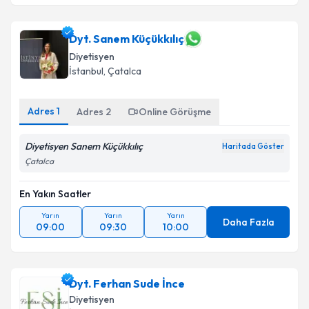
Dyt. Sanem Küçükkılıç
Diyetisyen
İstanbul
, Çatalca
Adres
1
Adres
2
Online Görüşme
Diyetisyen Sanem Küçükkılıç
Haritada Göster
Çatalca
En Yakın Saatler
Yarın
Yarın
Yarın
Daha Fazla
09:00
09:30
10:00
Dyt. Ferhan Sude İnce
Diyetisyen