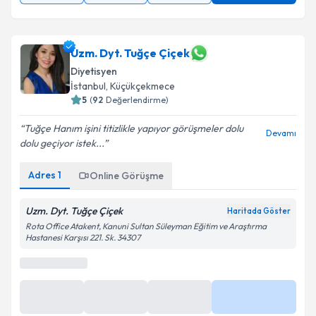
Uzm. Dyt. Tuğçe Çiçek
Diyetisyen
İstanbul
, Küçükçekmece
5
(
92
Değerlendirme)
Tuğçe Hanım işini titizlikle yapıyor görüşmeler dolu
Devamı
dolu geçiyor istek...
Adres
1
Online Görüşme
Uzm. Dyt. Tuğçe Çiçek
Haritada Göster
Rota Office Atakent, Kanuni Sultan Süleyman Eğitim ve Araştırma
Hastanesi Karşısı 221. Sk. 34307