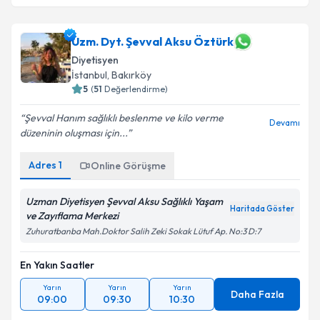
Uzm. Dyt. Şevval Aksu Öztürk
Diyetisyen
İstanbul
, Bakırköy
5
(
51
Değerlendirme)
Şevval Hanım sağlıklı beslenme ve kilo verme
Devamı
düzeninin oluşması için...
Adres
1
Online Görüşme
Uzman Diyetisyen Şevval Aksu Sağlıklı Yaşam
Haritada Göster
ve Zayıflama Merkezi
Zuhuratbanba Mah.Doktor Salih Zeki Sokak Lütuf Ap. No:3 D:7
En Yakın Saatler
Yarın
Yarın
Yarın
Daha Fazla
09:00
09:30
10:30