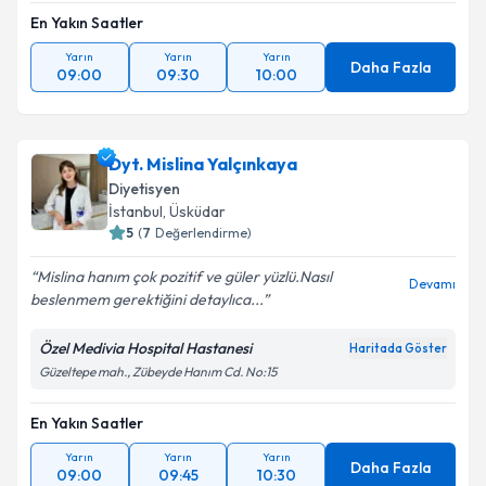
En Yakın Saatler
Yarın
Yarın
Yarın
Daha Fazla
09:00
09:30
10:00
Dyt. Mislina Yalçınkaya
Diyetisyen
İstanbul
, Üsküdar
5
(
7
Değerlendirme)
Mislina hanım çok pozitif ve güler yüzlü.Nasıl
Devamı
beslenmem gerektiğini detaylıca...
Özel Medivia Hospital Hastanesi
Haritada Göster
Güzeltepe mah., Zübeyde Hanım Cd. No:15
En Yakın Saatler
Yarın
Yarın
Yarın
Daha Fazla
09:00
09:45
10:30