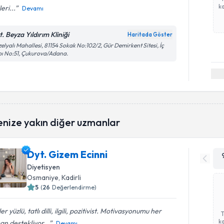
ka
leri...
Devamı
. Beyza Yıldırım Kliniği
Haritada Göster
elyalı Mahallesi, 81154 Sokak No:102/2, Gür Demirkent Sitesi, İç
ı No:51, Çukurova/Adana.
enize yakın diğer uzmanlar
Dyt. Gizem Ecinni
Diyetisyen
Osmaniye
, Kadirli
5
(
26
Değerlendirme)
er yüzlü, tatlı dilli, ilgili, pozitivist. Motivasyonumu her
ka
n destekliyor...
Devamı