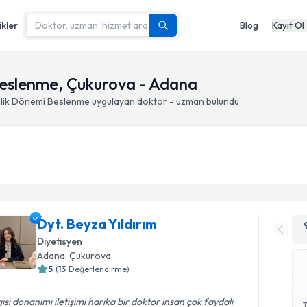
ikler
Blog
Kayıt Ol
Beslenme, Çukurova - Adana
nlik Dönemi Beslenme
uygulayan doktor - uzman bulundu
Dyt. Beyza Yıldırım
Diyetisyen
Adana
, Çukurova
5
(
13
Değerlendirme)
gisi donanımı iletişimi harika bir doktor insan çok faydalı