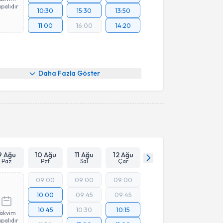
palıdır
10:30
15:30
13:50
11:00
16:00
14:20
Daha Fazla Göster
9 Ağu
10 Ağu
11 Ağu
12 Ağu
Paz
Pzt
Sal
Çar
09:00
09:00
09:00
10:00
09:45
09:45
10:45
10:30
10:15
Takvim
palıdır