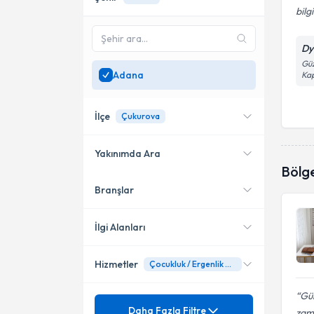
bilgi
Dyt
Güz
Adana
Kap
İlçe
Çukurova
Yakınımda Ara
Bölg
Branşlar
Konumuma yakın uzmanları
Çukurova
göster
İlgi Alanları
Hizmetler
Çocukluk / Ergenlik Dönemi Beslenme
Diyetisyen
Gül
Mezuniyet
Ağırlık Yönetimi
Daha Fazla Filtre
zama