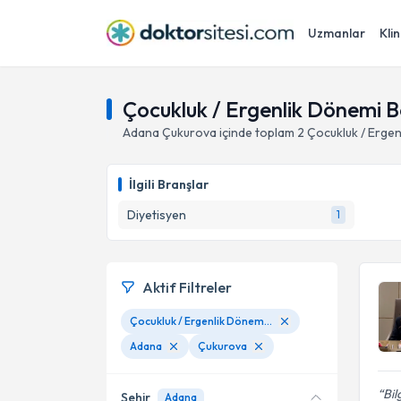
Uzmanlar
Klin
Çocukluk / Ergenlik Dönemi 
Adana
Çukurova
içinde toplam
2
Çocukluk / Erge
İlgili Branşlar
Diyetisyen
1
Aktif Filtreler
Çocukluk / Ergenlik Dönemi Beslenme
Adana
Çukurova
Bil
Şehir
Adana