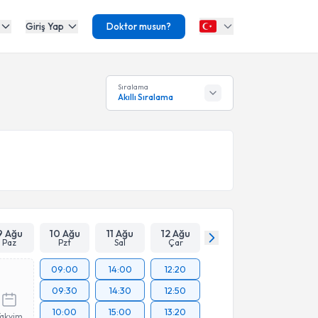
Giriş Yap
Doktor musun?
Sıralama
Akıllı Sıralama
9 Ağu
10 Ağu
11 Ağu
12 Ağu
Paz
Pzt
Sal
Çar
09:00
14:00
12:20
09:30
14:30
12:50
10:00
15:00
13:20
Takvim