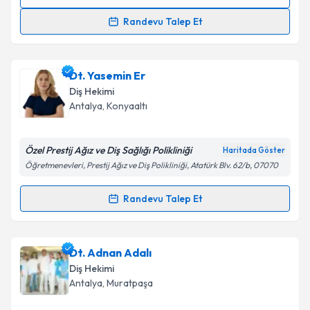
Randevu Takvimi Talebi
Randevu Talep Et
Dt. Tuğçe Demircan İşgüder
için randevu takvimi
talebi oluşturun. Size bu uzmandan randevu almanız
Dt. Yasemin Er
için bir takvim hazırlandığında e-posta ile
bilgilendireceğiz.
Diş Hekimi
Antalya
, Konyaaltı
E-posta Adresiniz
Özel Prestij Ağız ve Diş Sağlığı Polikliniği
Haritada Göster
Öğretmenevleri, Prestij Ağız ve Diş Polikliniği, Atatürk Blv. 62/b, 07070
Kişisel verilerimin işlenmesine ilişkin
Aydınlatma
Randevu Talep Et
Metni
'ni okudum ve kişisel verilerimin belirtilen
Randevu Takvimi Talebi
kapsamda işlenmesini kabul ediyorum.
Dt. Yasemin Er
için randevu takvimi talebi oluşturun.
Dt. Adnan Adalı
Takvim Talebini Gönder
Size bu uzmandan randevu almanız için bir takvim
Diş Hekimi
hazırlandığında e-posta ile bilgilendireceğiz.
Antalya
, Muratpaşa
E-posta Adresiniz