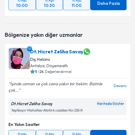
10 Ağu
10 Ağu
10 Ağu
Daha Fazla
10:00
10:30
11:00
Bölgenize yakın diğer uzmanlar
Dt. Hicret Zeliha Savaş
Diş Hekimi
Antalya
, Döşemealtı
5
(
24
Değerlendirme)
İşinde uzman ve çok cana yakın bir hekim. Bizimle
Devamı
çok...
Dt.Hicret Zeliha Savaş
Haritada Göster
Yeşilbayır Mahallesi Atatürk caddesi No:128/A
En Yakın Saatler
10 Ağu
10 Ağu
10 Ağu