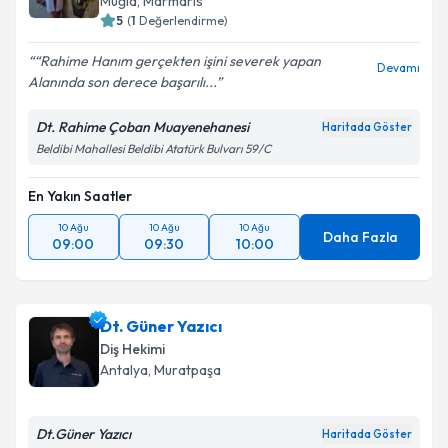
Muğla
, Marmaris
5
(
1
Değerlendirme)
“Rahime Hanım gerçekten işini severek yapan
Devamı
Alanında son derece başarılı...
Dt. Rahime Çoban Muayenehanesi
Haritada Göster
Beldibi Mahallesi Beldibi Atatürk Bulvarı 59/C
En Yakın Saatler
10 Ağu
10 Ağu
10 Ağu
Daha Fazla
09:00
09:30
10:00
Dt. Güner Yazıcı
Diş Hekimi
Antalya
, Muratpaşa
Dt.Güner Yazıcı
Haritada Göster