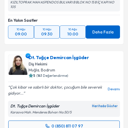
KIZILTOPRAK MAH ASPENDOS BULVARI B BLOK NO 15 B İÇ KAPI NO
105
En Yakın Saatler
10 Ağu
10 Ağu
10 Ağu
Daha Fazla
09:00
09:30
10:00
Dt. Tuğçe Demircan İşgüder
Diş Hekimi
Muğla
, Bodrum
5
(
141
Değerlendirme)
Çok kibar ve sabırlı bir doktor, çocuğum bile severek
Devamı
gidiyor...
Dt. Tuğçe Demircan İşgüder
Haritada Göster
Karaova Mah. Menderes Bulvarı No:50/5
0 (850) 811 07 97