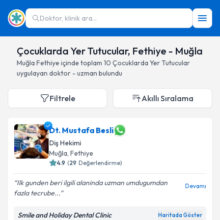
Doktor, klinik ara...
Çocuklarda Yer Tutucular, Fethiye - Muğla
Muğla
Fethiye
içinde toplam
10
Çocuklarda Yer Tutucular
uygulayan doktor - uzman bulundu
Filtrele
Akıllı Sıralama
Dt. Mustafa Besli
Diş Hekimi
Muğla
, Fethiye
4.9
(
29
Değerlendirme)
Ilk gunden beri ilgili alaninda uzman umdugumdan
Devamı
fazla tecrube...
Smile and Holiday Dental Clinic
Haritada Göster