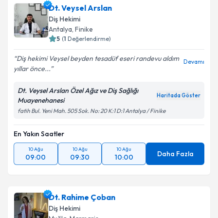
Dt. Veysel Arslan
Diş Hekimi
Antalya
, Finike
5
(
1
Değerlendirme)
Diş hekimi Veysel beyden tesadüf eseri randevu aldım
Devamı
yıllar önce...
Dt. Veysel Arslan Özel Ağız ve Diş Sağlığı
Haritada Göster
Muayenehanesi
fatih Bul. Yeni Mah. 505 Sok. No: 20 K:1 D:1 Antalya / Finike
En Yakın Saatler
10 Ağu
10 Ağu
10 Ağu
Daha Fazla
09:00
09:30
10:00
Dt. Rahime Çoban
Diş Hekimi