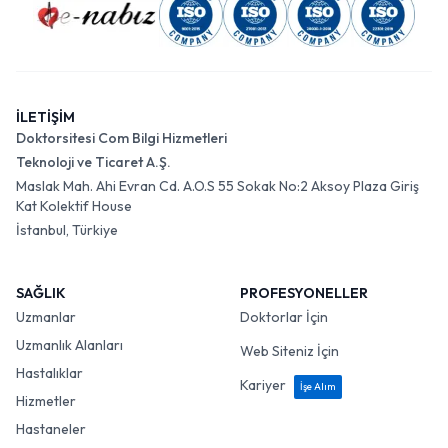
İLETİŞİM
Doktorsitesi Com Bilgi Hizmetleri
Teknoloji ve Ticaret A.Ş.
Maslak Mah. Ahi Evran Cd. A.O.S 55 Sokak No:2 Aksoy Plaza Giriş
Kat Kolektif House
İstanbul, Türkiye
SAĞLIK
PROFESYONELLER
Uzmanlar
Doktorlar İçin
Uzmanlık Alanları
Web Siteniz İçin
Hastalıklar
Kariyer
İşe Alım
Hizmetler
Hastaneler