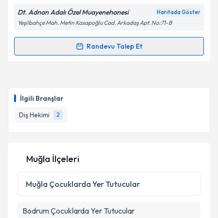
Dt. Adnan Adalı Özel Muayenehanesi
Haritada Göster
Yeşilbahçe Mah. Metin Kasapoğlu Cad. Arkadaş Apt. No:71-B
Kişisel verilerimin işlenmesine ilişkin
Aydınlatma
Randevu Talep Et
Randevu Takvimi Talebi
Metni
'ni okudum ve kişisel verilerimin belirtilen
kapsamda işlenmesini kabul ediyorum.
Dt. Adnan Adalı
için randevu takvimi talebi oluşturun.
Size bu uzmandan randevu almanız için bir takvim
Takvim Talebini Gönder
İlgili Branşlar
hazırlandığında e-posta ile bilgilendireceğiz.
Diş Hekimi
2
E-posta Adresiniz
Muğla İlçeleri
Kişisel verilerimin işlenmesine ilişkin
Aydınlatma
Metni
'ni okudum ve kişisel verilerimin belirtilen
Muğla
Çocuklarda Yer Tutucular
kapsamda işlenmesini kabul ediyorum.
Bodrum
Çocuklarda Yer Tutucular