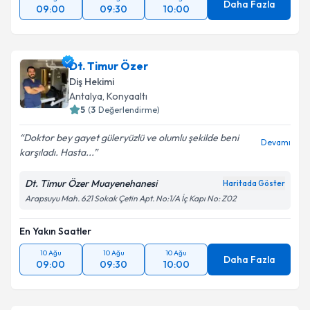
Daha Fazla
09:00
09:30
10:00
Dt. Timur Özer
Diş Hekimi
Antalya
, Konyaaltı
5
(
3
Değerlendirme)
Doktor bey gayet güleryüzlü ve olumlu şekilde beni
Devamı
karşıladı. Hasta...
Dt. Timur Özer Muayenehanesi
Haritada Göster
Arapsuyu Mah. 621 Sokak Çetin Apt. No:1/A İç Kapı No: Z02
En Yakın Saatler
10 Ağu
10 Ağu
10 Ağu
Daha Fazla
09:00
09:30
10:00