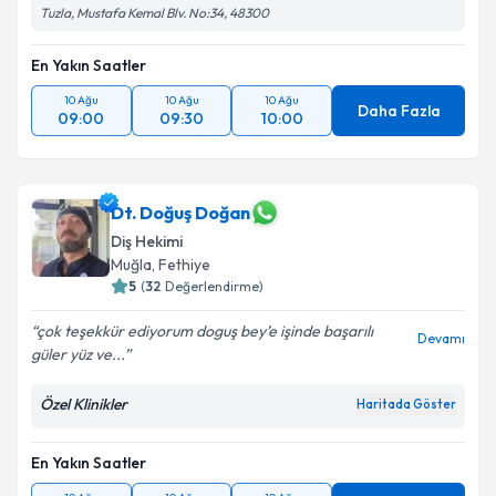
Tuzla, Mustafa Kemal Blv. No:34, 48300
En Yakın Saatler
10 Ağu
10 Ağu
10 Ağu
Daha Fazla
09:00
09:30
10:00
Dt. Doğuş Doğan
Diş Hekimi
Muğla
, Fethiye
5
(
32
Değerlendirme)
çok teşekkür ediyorum doguş bey’e işinde başarılı
Devamı
güler yüz ve...
Özel Klinikler
Haritada Göster
En Yakın Saatler