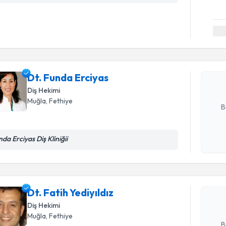
Randevu T
Dt. Funda
uzmandan ra
posta ile bi
Dt. Funda Erciyas
Diş Hekimi
E-posta Ad
Muğla
, Fethiye
B
Randevu T
nda Erciyas Diş Kliniğii
Kişisel
okudum
işlenm
Dt. Fatih Y
bu uzmandan
Dt. Fatih Yediyıldız
posta ile bi
Diş Hekimi
E-posta Ad
Muğla
, Fethiye
B