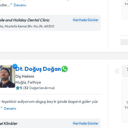
ka
ube...
Devamı
ile and Holiday Dental Clinic
Haritada Göster
la, Mustafa Kemal Blv. No:34, 48300
Dt. Doğuş Doğan
Diş Hekimi
Muğla
, Fethiye
5
(
32
Değerlendirme)
 teşekkür ediyorum doguş bey’e işinde başarılı güler yüz
ka
.
Devamı
l Klinikler
Haritada Göster