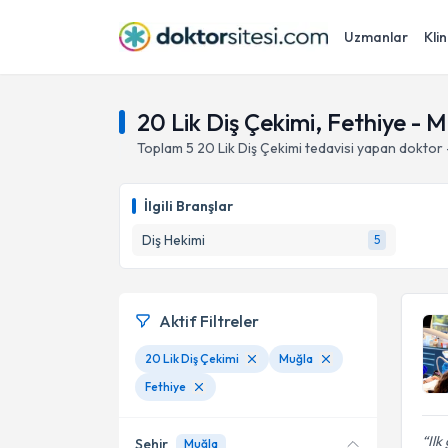
Uzmanlar
Klin
20 Lik Diş Çekimi, Fethiye - 
Toplam
5
20 Lik Diş Çekimi
tedavisi yapan doktor
İlgili Branşlar
Diş Hekimi
5
Aktif Filtreler
20 Lik Diş Çekimi
Muğla
Fethiye
Ilk
Şehir
Muğla