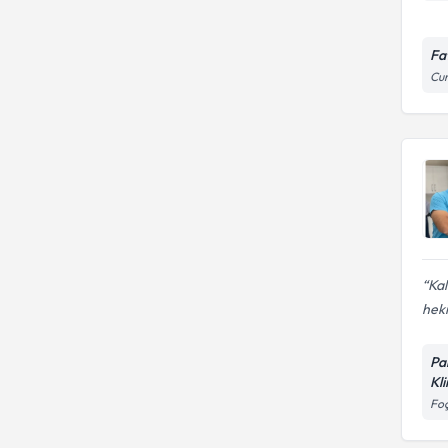
Fa
Cum
Kal
heki
Pa
Kli
Foç