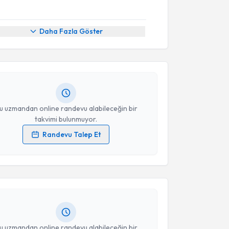
akvimi Talebi
Daha Fazla Göster
 Erciyas
için randevu takvimi talebi oluşturun. Size bu
ndevu almanız için bir takvim hazırlandığında e-
lgilendireceğiz.
resiniz
u uzmandan online randevu alabileceğin bir
takvimi bulunmuyor.
Randevu Talep Et
akvimi Talebi
 verilerimin işlenmesine ilişkin
Aydınlatma Metni
'ni
 ve kişisel verilerimin belirtilen kapsamda
esini kabul ediyorum.
ediyıldız
için randevu takvimi talebi oluşturun. Size
 randevu almanız için bir takvim hazırlandığında e-
lgilendireceğiz.
Takvim Talebini Gönder
resiniz
u uzmandan online randevu alabileceğin bir