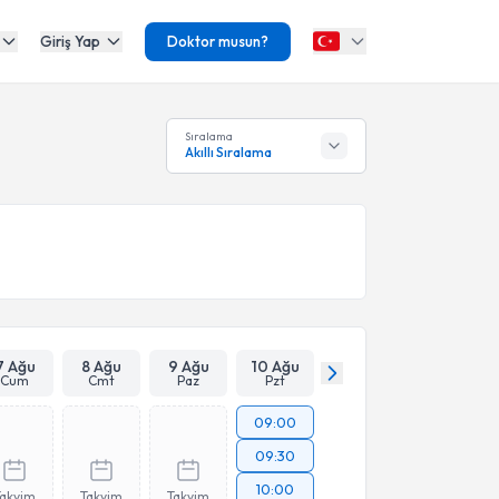
Giriş Yap
Doktor musun?
Sıralama
Akıllı Sıralama
7 Ağu
8 Ağu
9 Ağu
10 Ağu
Cum
Cmt
Paz
Pzt
09:00
09:30
10:00
Takvim
Takvim
Takvim