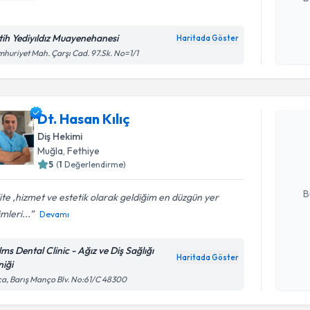
tih Yediyıldız Muayenehanesi
Haritada Göster
Kişisel
huriyet Mah. Çarşı Cad. 97.Sk. No=1/1
okudum
Randevu T
işlenm
Dt. Hasan Kılıç
Dt. Hasan 
uzmandan ra
Diş Hekimi
posta ile bi
Muğla
, Fethiye
5
(
1
Değerlendirme)
E-posta Ad
B
ite ,hizmet ve estetik olarak geldiğim en düzgün yer
mleri...
Devamı
Kişisel
lms Dental Clinic - Ağız ve Diş Sağlığı
okudum
Haritada Göster
niği
işlenm
a, Barış Manço Blv. No:61/C 48300