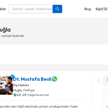
ikler
Blog
Kayıt Ol
Muğla
 - uzman bulundu
Dt. Mustafa Besli
Diş Hekimi
Muğla
, Fethiye
4.9
(
29
Değerlendirme)
 gunden beri ilgili alaninda uzman umdugumdan fazla