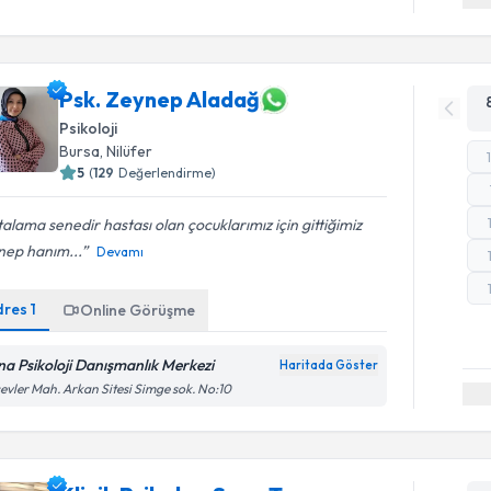
Psk. Zeynep Aladağ
Psikoloji
Bursa
, Nilüfer
5
(
129
Değerlendirme)
alama senedir hastası olan çocuklarımız için gittiğimiz
nep hanım...
Devamı
dres
1
Online Görüşme
na Psikoloji Danışmanlık Merkezi
Haritada Göster
evler Mah. Arkan Sitesi Simge sok. No:10