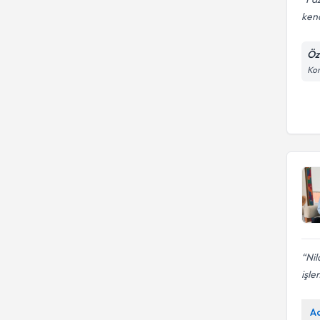
kend
Öz
Kon
Nil
işle
A