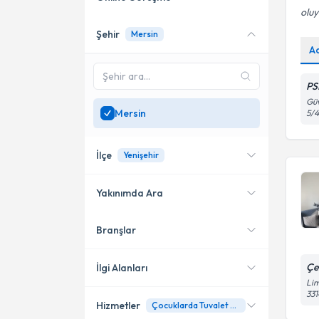
oluy
Şehir
Mersin
Online danışmanlık sunan
A
uzmanları göster
Sadece
Mersin
bölgesinde
PS
uzman ara
Güv
Mersin
5/
İlçe
Yenişehir
Yakınımda Ara
Branşlar
Konumuma yakın uzmanları
Yenişehir
göster
Mezitli
Çe
İlgi Alanları
Lim
33
Hizmetler
Çocuklarda Tuvalet Eğitimi
Psikoloji