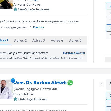
Ankara
, Çankaya
5
(
465
Değerlendirme)
et olumlu bir terapi herkese tavsiye ederim hocam
usunda gerçekten...
Devamı
dres
1
Adres
2
Adres
3
Adres
4
Adres
5
Adres
6
man Grup Danışmanlık Merkezi
Haritada Göster
ılırmak Mahallesi 1446. Cadde HalkBank Sitesi D Blok A numara
Uzm. Dr. Berkan Aktürk
Çocuk Sağlığı ve Hastalıkları
Bursa
, Nilüfer
5
(
44
Değerlendirme)
la söze gerek yok. Süper üstü süper bi hoca