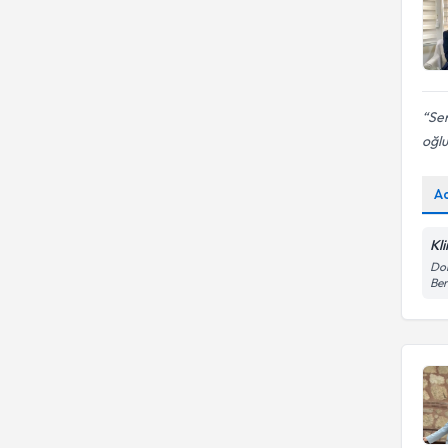
Sen
oğlu
A
Kl
Dol
Be