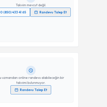
Takvim mevcut değil.
0 (850) 433 41 65
Randevu Talep Et
 verilerimin işlenmesine ilişkin
Aydınlatma Metni
'ni
 ve kişisel verilerimin belirtilen kapsamda
esini kabul ediyorum.
akvimi Talebi
Takvim Talebini Gönder
 Nur Aldatmaz
için randevu takvimi talebi oluşturun.
andan randevu almanız için bir takvim
ında e-posta ile bilgilendireceğiz.
resiniz
u uzmandan online randevu alabileceğin bir
takvimi bulunmuyor.
Randevu Talep Et
 verilerimin işlenmesine ilişkin
Aydınlatma Metni
'ni
 ve kişisel verilerimin belirtilen kapsamda
akvimi Talebi
esini kabul ediyorum.