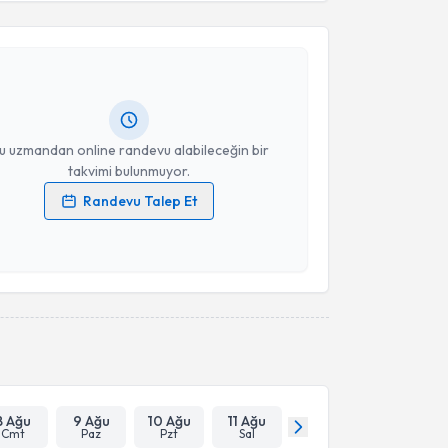
kolog Fatoş Efe
için randevu takvimi talebi oluşturun.
Takvim Talebini Gönder
andan randevu almanız için bir takvim
ında e-posta ile bilgilendireceğiz.
resiniz
u uzmandan online randevu alabileceğin bir
takvimi bulunmuyor.
Randevu Talep Et
 verilerimin işlenmesine ilişkin
Aydınlatma Metni
'ni
 ve kişisel verilerimin belirtilen kapsamda
esini kabul ediyorum.
Takvim Talebini Gönder
8 Ağu
9 Ağu
10 Ağu
11 Ağu
Cmt
Paz
Pzt
Sal