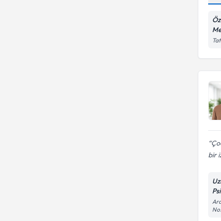
Öz
Me
Tat
Ço
bir 
Uz
Psi
Ara
No: