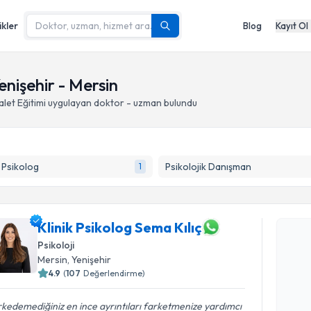
ikler
Blog
Kayıt Ol
enişehir - Mersin
let Eğitimi
uygulayan doktor - uzman bulundu
k Psikolog
Psikolojik Danışman
1
Randevu T
Klinik Psikolog Sema Kılıç
Klinik Psi
Psikoloji
oluşturun. 
Mersin
, Yenişehir
hazırlandığ
4.9
(
107
Değerlendirme)
E-posta Ad
kedemediğiniz en ince ayrıntıları farketmenize yardımcı