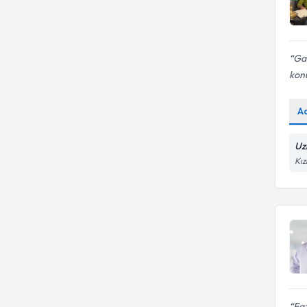
Bedensel Belirti Bozukluğu
Gay
kon
A
Uz
Kız
Faz