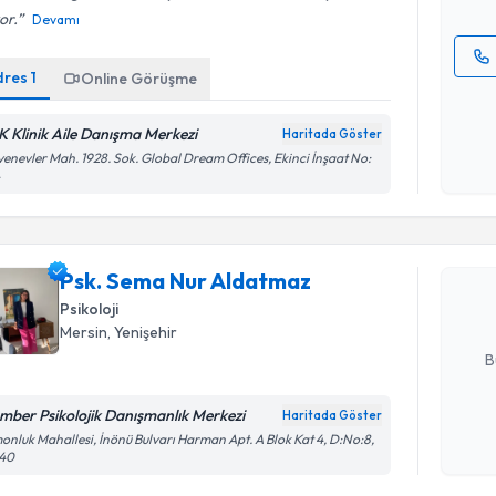
or.
Devamı
dres
1
Online Görüşme
Kişisel
okudum
K Klinik Aile Danışma Merkezi
işlenm
Haritada Göster
enevler Mah. 1928. Sok. Global Dream Offices, Ekinci İnşaat No:
Randevu T
4
Psk. Sema
Size bu uzm
Psk. Sema Nur Aldatmaz
hazırlandığ
Psikoloji
E-posta Ad
Mersin
, Yenişehir
B
mber Psikolojik Danışmanlık Merkezi
Haritada Göster
Kişisel
onluk Mahallesi, İnönü Bulvarı Harman Apt. A Blok Kat 4, D:No:8,
140
okudum
Randevu T
işlenm