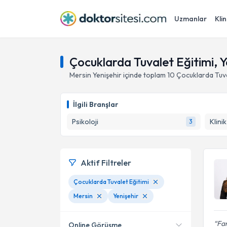
Uzmanlar
Klin
Çocuklarda Tuvalet Eğitimi, Y
Mersin
Yenişehir
içinde toplam
10
Çocuklarda Tuva
İlgili Branşlar
Psikoloji
Klini
3
Aktif Filtreler
Çocuklarda Tuvalet Eğitimi
Mersin
Yenişehir
Far
Online Görüşme