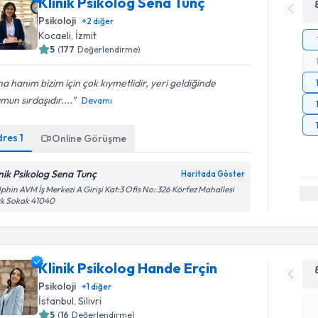
Klinik Psikolog Sena Tunç
Psikoloji
+
2
diğer
Kocaeli
, İzmit
5
(
177
Değerlendirme)
a hanım bizim için çok kıymetlidir, yeri geldiğinde
mun sırdaşıdır....
Devamı
dres
1
Online Görüşme
inik Psikolog Sena Tunç
Haritada Göster
phin AVM İş Merkezi A Girişi Kat:3 Ofis No: 326 Körfez Mahallesi
rk Sokak 41040
Klinik Psikolog Hande Erçin
Psikoloji
+
1
diğer
İstanbul
, Silivri
5
(
16
Değerlendirme)