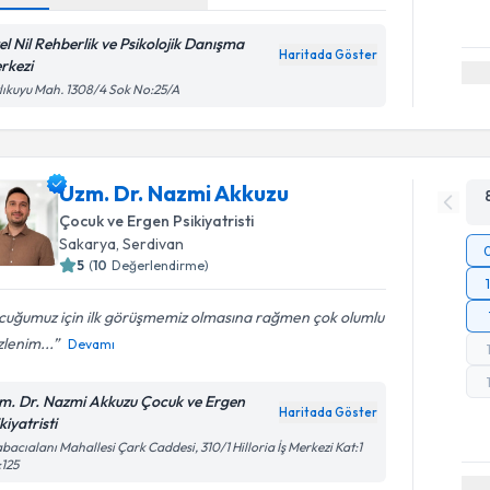
el Nil Rehberlik ve Psikolojik Danışma
Haritada Göster
rkezi
lıkuyu Mah. 1308/4 Sok No:25/A
Uzm. Dr. Nazmi Akkuzu
Çocuk ve Ergen Psikiyatristi
Sakarya
, Serdivan
5
(
10
Değerlendirme)
cuğumuz için ilk görüşmemiz olmasına rağmen çok olumlu
izlenim...
Devamı
m. Dr. Nazmi Akkuzu Çocuk ve Ergen
Haritada Göster
kiyatristi
bacıalanı Mahallesi Çark Caddesi, 310/1 Hilloria İş Merkezi Kat:1
125