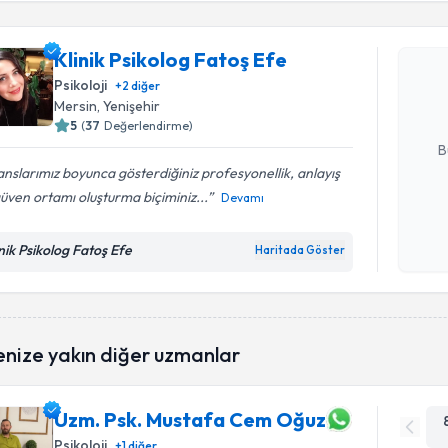
Klinik Psi
Klinik Psikolog Fatoş Efe
Size bu uzm
hazırlandığ
Psikoloji
+
2
diğer
Mersin
, Yenişehir
E-posta Ad
5
(
37
Değerlendirme)
B
nslarımız boyunca gösterdiğiniz profesyonellik, anlayış
üven ortamı oluşturma biçiminiz...
Devamı
Kişisel
okudum
inik Psikolog Fatoş Efe
Haritada Göster
işlenm
enize yakın diğer uzmanlar
Uzm. Psk. Mustafa Cem Oğuz
Psikoloji
+
1
diğer