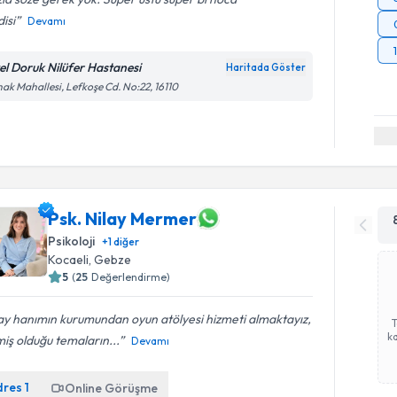
isi
Devamı
el Doruk Nilüfer Hastanesi
Haritada Göster
ak Mahallesi, Lefkoşe Cd. No:22, 16110
Psk. Nilay Mermer
Psikoloji
+
1
diğer
Kocaeli
, Gebze
5
(
25
Değerlendirme)
ay hanımın kurumundan oyun atölyesi hizmeti almaktayız,
ka
miş olduğu temaların...
Devamı
dres
1
Online Görüşme