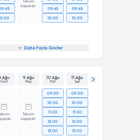
Takvim
kapalıdır
09:45
09:45
09:45
10:00
10:00
10:00
Daha Fazla Göster
8 Ağu
9 Ağu
10 Ağu
11 Ağu
Cmt
Paz
Pzt
Sal
09:00
09:00
10:00
10:00
11:00
11:00
Takvim
Takvim
palıdır
kapalıdır
12:00
12:00
13:00
13:00