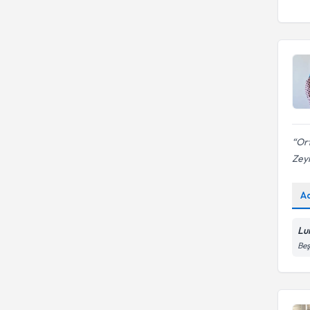
Ort
Zey
A
Lu
Beş